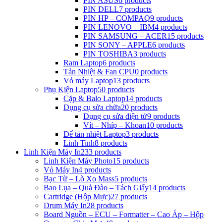
PIN ASUS
6 products
PIN DELL
7 products
PIN HP – COMPAQ
9 products
PIN LENOVO – IBM
4 products
PIN SAMSUNG – ACER
15 products
PIN SONY – APPLE
6 products
PIN TOSHIBA
3 products
Ram Laptop
6 products
Tản Nhiệt & Fan CPU
0 products
Vỏ máy Laptop
13 products
Phụ Kiện Laptop
50 products
Cặp & Balo Laptop
14 products
Dụng cụ sửa chữa
20 products
Dụng cụ sửa điện tử
9 products
Vít – Nhíp – Khoan
10 products
Đế tản nhiệt Laptop
3 products
Linh Tinh
8 products
Linh Kiện Máy In
233 products
Linh Kiện Máy Photo
15 products
Vỏ Máy In
4 products
Bạc Từ – Lò Xo Mass
5 products
Bao Lụa – Quả Đào – Tách Giấy
14 products
Cartridge (Hộp Mực)
27 products
Drum Máy In
28 products
Board Nguồn – ECU – Formatter – Cao Áp – Hộp