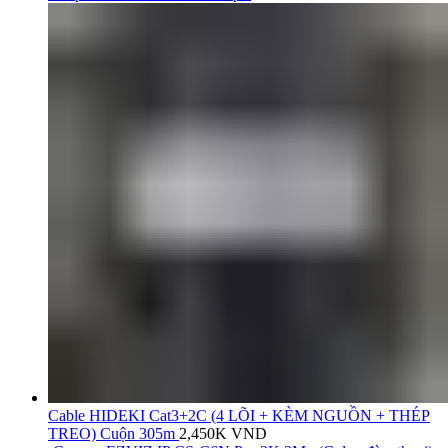
Cable HIDEKI Cat3+2C (4 LÕI + KÈM NGUỒN + THÉP
TREO) Cuộn 305m
2,450K
VND