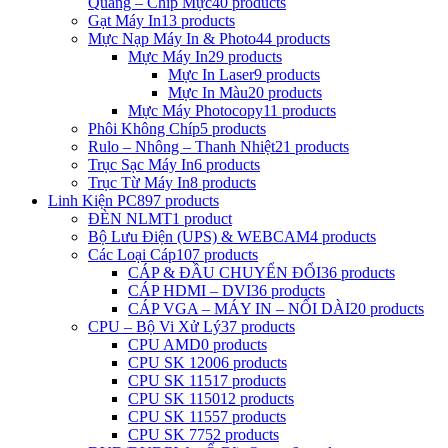
Quang – Chip Mực
40 products
Gạt Máy In
13 products
Mực Nạp Máy In & Photo
44 products
Mực Máy In
29 products
Mực In Laser
9 products
Mực In Màu
20 products
Mực Máy Photocopy
11 products
Phôi Không Chíp
5 products
Rulo – Nhông – Thanh Nhiệt
21 products
Trục Sạc Máy In
6 products
Trục Từ Máy In
8 products
Linh Kiện PC
897 products
ĐÈN NLMT
1 product
Bộ Lưu Điện (UPS) & WEBCAM
4 products
Các Loại Cáp
107 products
CÁP & ĐẦU CHUYỂN ĐỔI
36 products
CÁP HDMI – DVI
36 products
CÁP VGA – MÁY IN – NỐI DÀI
20 products
CPU – Bộ Vi Xử Lý
37 products
CPU AMD
0 products
CPU SK 1200
6 products
CPU SK 1151
7 products
CPU SK 1150
12 products
CPU SK 1155
7 products
CPU SK 775
2 products