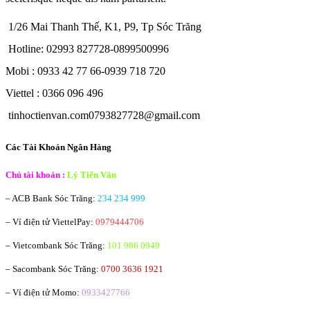
1/26 Mai Thanh Thế, K1, P9, Tp Sóc Trăng
Hotline: 02993 827728-0899500996
Mobi : 0933 42 77 66-0939 718 720
Viettel : 0366 096 496
tinhoctienvan.com0793827728@gmail.com
Các Tài Khoản Ngân Hàng
Chủ tài khoản :
Lý Tiến Văn
– ACB Bank
Sóc Trăng:
234 234 999
– Ví điện tử ViettelPay:
0979444706
– Vietcombank
Sóc Trăng:
101 986 0949
– Sacombank
Sóc Trăng:
0700 3636 1921
– Ví điện tử Momo:
0933427766