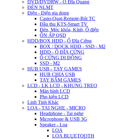
DVD/DVDRW - Ổ Đĩa Quang
ĐÈN NLMT
Điện - Điện gia dụng
Casio-Quạt-Remote-Bút TC
Đầu thu KTS-Smart TV
Đèn, Móc khóa, Kính, Ổ điện
ỔN ÁP QSD
HDD/BOX HDD - Ổ Đĩa Cứng
BOX / DOCK HDD - SSD - M2
HDD - Ổ ĐĨA CỨNG
Ổ CỨNG DI ĐỘNG
SSD - M2
HUB USB - TAY GAMES
HUB CHIA USB
TAY BẤM GAMES
LCD - LK LCD - KHUNG TREO
Màn hình LCD
Phụ kiện LCD
Linh Tinh Khác
LOA - TAI NGHE - MICRO
Headphone - Tai nghe
Microphone & USB 3G
Speaker - Loa
LOA
LOA BLUETOOTH