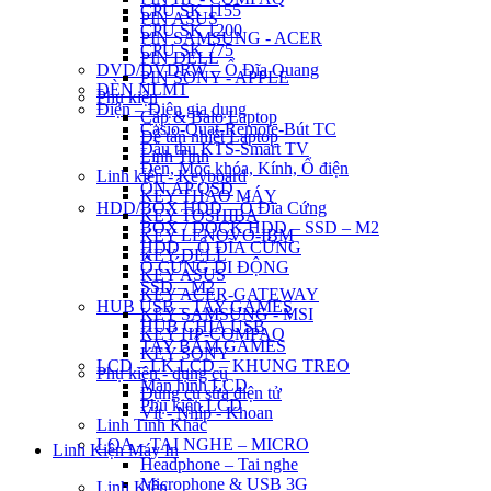
CPU SK 1155
PIN ASUS
CPU SK 1200
PIN SAMSUNG - ACER
CPU SK 775
PIN DELL
DVD/DVDRW – Ổ Đĩa Quang
PIN SONY - APPLE
ĐÈN NLMT
Phụ kiện
Điện – Điện gia dụng
Cặp & Balo Laptop
Casio-Quạt-Remote-Bút TC
Đế tản nhiệt Laptop
Đầu thu KTS-Smart TV
Linh Tinh
Đèn, Móc khóa, Kính, Ổ điện
Linh kiện - Keyboard
ỔN ÁP QSD
KEY THÁO MÁY
HDD/BOX HDD – Ổ Đĩa Cứng
KEY TOSHIBA
BOX / DOCK HDD – SSD – M2
KEY LENOVO-IBM
HDD – Ổ ĐĨA CỨNG
KEY DELL
Ổ CỨNG DI ĐỘNG
KEY ASUS
SSD – M2
KEY ACER-GATEWAY
HUB USB – TAY GAMES
KEY SAMSUNG - MSI
HUB CHIA USB
KEY HP-COMPAQ
TAY BẤM GAMES
KEY SONY
LCD – LK LCD – KHUNG TREO
Phụ kiện - dụng cụ
Màn hình LCD
Dụng cụ sửa điện tử
Phụ kiện LCD
Vít - Nhíp - Khoan
Linh Tinh Khác
LOA – TAI NGHE – MICRO
Linh Kiện Máy In
Headphone – Tai nghe
Microphone & USB 3G
Linh Kiện