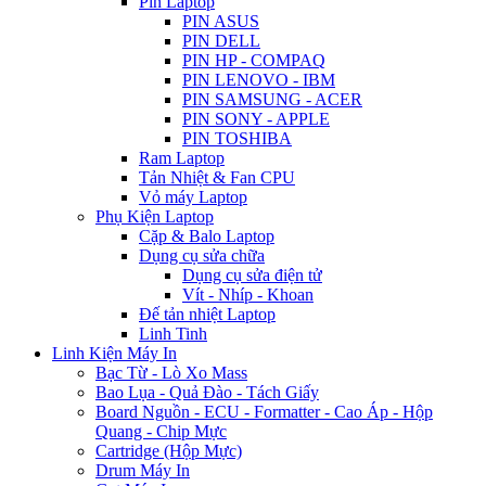
Pin Laptop
PIN ASUS
PIN DELL
PIN HP - COMPAQ
PIN LENOVO - IBM
PIN SAMSUNG - ACER
PIN SONY - APPLE
PIN TOSHIBA
Ram Laptop
Tản Nhiệt & Fan CPU
Vỏ máy Laptop
Phụ Kiện Laptop
Cặp & Balo Laptop
Dụng cụ sửa chữa
Dụng cụ sửa điện tử
Vít - Nhíp - Khoan
Đế tản nhiệt Laptop
Linh Tinh
Linh Kiện Máy In
Bạc Từ - Lò Xo Mass
Bao Lụa - Quả Đào - Tách Giấy
Board Nguồn - ECU - Formatter - Cao Áp - Hộp
Quang - Chip Mực
Cartridge (Hộp Mực)
Drum Máy In