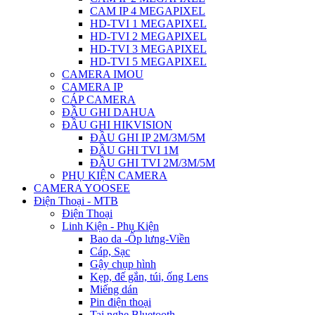
CAM IP 4 MEGAPIXEL
HD-TVI 1 MEGAPIXEL
HD-TVI 2 MEGAPIXEL
HD-TVI 3 MEGAPIXEL
HD-TVI 5 MEGAPIXEL
CAMERA IMOU
CAMERA IP
CÁP CAMERA
ĐẦU GHI DAHUA
ĐẦU GHI HIKVISION
ĐẦU GHI IP 2M/3M/5M
ĐẦU GHI TVI 1M
ĐẦU GHI TVI 2M/3M/5M
PHỤ KIỆN CAMERA
CAMERA YOOSEE
Điện Thoại - MTB
Điện Thoại
Linh Kiện - Phụ Kiện
Bao da -Ốp lưng-Viền
Cáp, Sạc
Gậy chụp hình
Kẹp, đế gắn, túi, ống Lens
Miếng dán
Pin điện thoại
Tai nghe Bluetooth