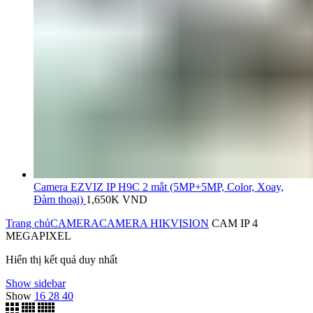
Camera EZVIZ IP H9C 2 mắt (5MP+5MP, Color, Xoay,
Đàm thoại)
1,650K
VND
Trang chủ
CAMERA
CAMERA HIKVISION
CAM IP 4
MEGAPIXEL
Hiển thị kết quả duy nhất
Show sidebar
Show
16
28
40