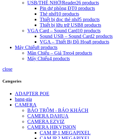
USB/THẺ NHỚ/Reader
26 products
Pin dự phòng ĐT
0 products
Thẻ nhớ
10 products
Thiết bị đọc thẻ nhớ
5 products
Thiết bị lữu trữ USB
8 products
VGA Card – Sound Card
10 products
Sound USB – Sound Card
2 products
VGA – Thiết Bị Đồ Họa
8 products
Máy Chiếu
8 products
Màn Chiếu – Giá Treo
4 products
Máy Chiếu
4 products
close
Categories
ADAPTER POE
bang-gia
CAMERA
BÁO TRỘM - BÁO KHÁCH
CAMERA DAHUA
CAMERA EZVIZ
CAMERA HIKVISION
CAM IP 1 MEGAPIXEL
CAM IP 2 MEGAPIXEL