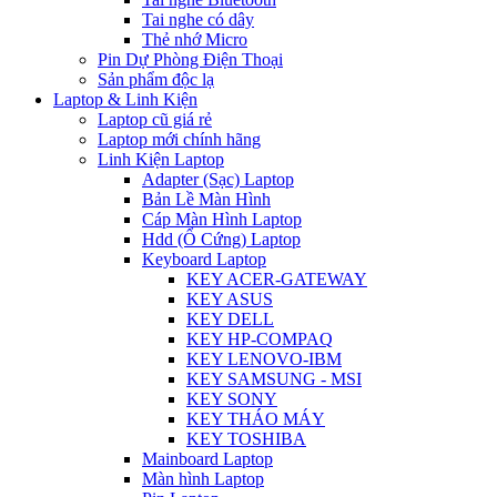
Tai nghe có dây
Thẻ nhớ Micro
Pin Dự Phòng Điện Thoại
Sản phẩm độc lạ
Laptop & Linh Kiện
Laptop cũ giá rẻ
Laptop mới chính hãng
Linh Kiện Laptop
Adapter (Sạc) Laptop
Bản Lề Màn Hình
Cáp Màn Hình Laptop
Hdd (Ổ Cứng) Laptop
Keyboard Laptop
KEY ACER-GATEWAY
KEY ASUS
KEY DELL
KEY HP-COMPAQ
KEY LENOVO-IBM
KEY SAMSUNG - MSI
KEY SONY
KEY THÁO MÁY
KEY TOSHIBA
Mainboard Laptop
Màn hình Laptop