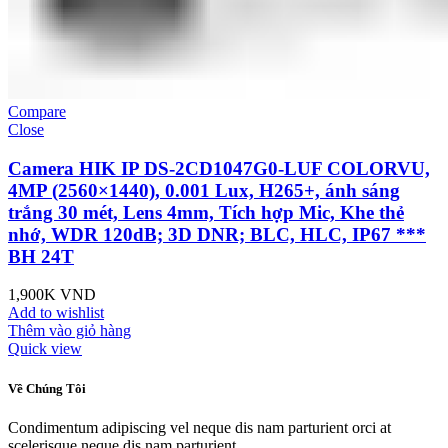
Compare
Close
Camera HIK IP DS-2CD1047G0-LUF COLORVU,
4MP (2560×1440), 0.001 Lux, H265+, ánh sáng
trắng 30 mét, Lens 4mm, Tích hợp Mic, Khe thẻ
nhớ, WDR 120dB; 3D DNR; BLC, HLC, IP67 ***
BH 24T
1,900K
VND
Add to wishlist
Thêm vào giỏ hàng
Quick view
Về Chúng Tôi
Condimentum adipiscing vel neque dis nam parturient orci at
scelerisque neque dis nam parturient.