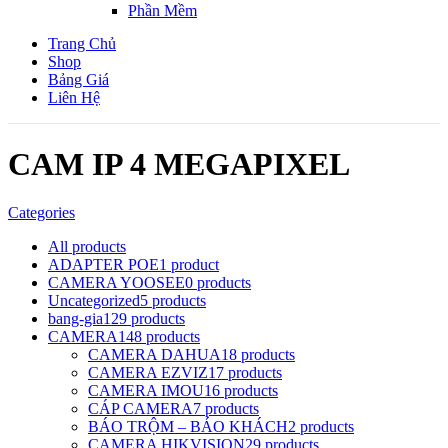
Phần Mềm
Trang Chủ
Shop
Bảng Giá
Liên Hệ
CAM IP 4 MEGAPIXEL
Categories
All
products
ADAPTER POE
1 product
CAMERA YOOSEE
0 products
Uncategorized
5 products
bang-gia
129 products
CAMERA
148 products
CAMERA DAHUA
18 products
CAMERA EZVIZ
17 products
CAMERA IMOU
16 products
CÁP CAMERA
7 products
BÁO TRỘM – BÁO KHÁCH
2 products
CAMERA HIKVISION
29 products