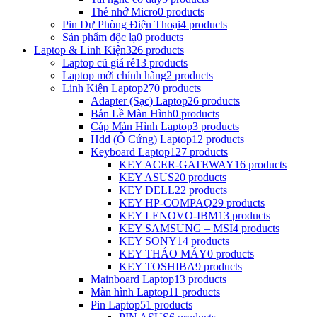
Thẻ nhớ Micro
0 products
Pin Dự Phòng Điện Thoại
4 products
Sản phẩm độc lạ
0 products
Laptop & Linh Kiện
326 products
Laptop cũ giá rẻ
13 products
Laptop mới chính hãng
2 products
Linh Kiện Laptop
270 products
Adapter (Sạc) Laptop
26 products
Bản Lề Màn Hình
0 products
Cáp Màn Hình Laptop
3 products
Hdd (Ổ Cứng) Laptop
12 products
Keyboard Laptop
127 products
KEY ACER-GATEWAY
16 products
KEY ASUS
20 products
KEY DELL
22 products
KEY HP-COMPAQ
29 products
KEY LENOVO-IBM
13 products
KEY SAMSUNG – MSI
4 products
KEY SONY
14 products
KEY THÁO MÁY
0 products
KEY TOSHIBA
9 products
Mainboard Laptop
13 products
Màn hình Laptop
11 products
Pin Laptop
51 products