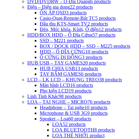
DVD/DVDRW – Ổ Đĩa Quang
6 products
Điện – Điện gia dụng
22 products
ỔN ÁP QSD
3 products
Casio-Quạt-Remote-Bút TC
5 products
Đầu thu KTS-Smart TV
2 products
Đèn, Móc khóa, Kính, Ổ điện
12 products
HDD/BOX HDD – Ổ Đĩa Cứng
57 products
SSD – M2
21 products
BOX / DOCK HDD – SSD – M2
25 products
HDD – Ổ ĐĨA CỨNG
10 products
Ổ CỨNG DI ĐỘNG
3 products
HUB USB – TAY GAMES
20 products
HUB CHIA USB
13 products
TAY BẤM GAMES
6 products
LCD – LK LCD – KHUNG TREO
38 products
Màn hình LCD
16 products
Phụ kiện LCD
19 products
Linh Tinh Khác
98 products
LOA – TAI NGHE – MICRO
76 products
Headphone – Tai nghe
10 products
Microphone & USB 3G
9 products
Speaker – Loa
60 products
LOA
52 products
LOA BLUETOOTH
8 products
LOA THẺ NHỚ
1 product