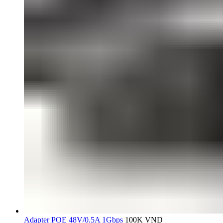
Adapter POE 48V/0.5A 1Gbps
100K
VND