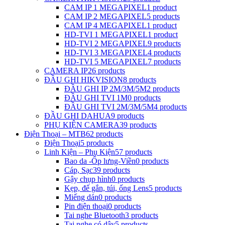
CAM IP 1 MEGAPIXEL
1 product
CAM IP 2 MEGAPIXEL
5 products
CAM IP 4 MEGAPIXEL
1 product
HD-TVI 1 MEGAPIXEL
1 product
HD-TVI 2 MEGAPIXEL
9 products
HD-TVI 3 MEGAPIXEL
4 products
HD-TVI 5 MEGAPIXEL
7 products
CAMERA IP
26 products
ĐẦU GHI HIKVISION
8 products
ĐẦU GHI IP 2M/3M/5M
2 products
ĐẦU GHI TVI 1M
0 products
ĐẦU GHI TVI 2M/3M/5M
4 products
ĐẦU GHI DAHUA
9 products
PHỤ KIỆN CAMERA
39 products
Điện Thoại – MTB
62 products
Điện Thoại
5 products
Linh Kiện – Phụ Kiện
57 products
Bao da -Ốp lưng-Viền
0 products
Cáp, Sạc
39 products
Gậy chụp hình
0 products
Kẹp, đế gắn, túi, ống Lens
5 products
Miếng dán
0 products
Pin điện thoại
0 products
Tai nghe Bluetooth
3 products
Tai nghe có dây
5 products