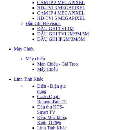
CAM IP 2 MEGAPIXEL
HD-TVI 3 MEGAPIXEL
CAM IP 4 MEGAPIXEL
HD-TVI 5 MEGAPIXEL
Đầu Ghi Hikvision
ĐẦU GHI TVI 1M
ĐẦU GHI TVI 2M/3M/5M
ĐẦU GHI IP 2M/3M/5M
Máy Chiếu
Máy chiếu
Màn Chiếu - Giá Treo
Máy Chiếu
Linh Tinh Khác
Điện - Điện gia
dụng
Casio-Quạt-
Remote-Bút TC
Đầu thu KTS-
Smart TV
Đèn, Móc khóa,
Kính, Ổ điện
Linh Tinh Khác