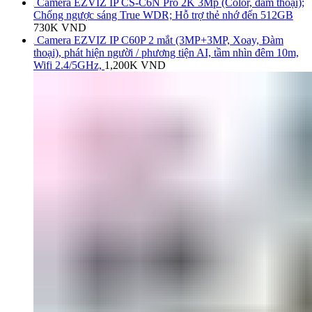
Camera EZVIZ IP CS-C6N Pro 2K 3Mp (Color, đàm thoại);
Chống ngược sáng True WDR; Hỗ trợ thẻ nhớ đến 512GB
730K
VND
Camera EZVIZ IP C60P 2 mắt (3MP+3MP, Xoay, Đàm
thoại), phát hiện người / phương tiện AI, tầm nhìn đêm 10m,
Wifi 2.4/5GHz,
1,200K
VND