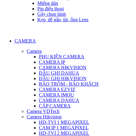
Miếng dán
Pin điện thoại
Gậy chụp hình
Kẹp, đế gắn, túi, ống Lens
CAMERA
Camera
PHỤ KIỆN CAMERA
CAMERA IP
CAMERA HIKVISION
ĐẦU GHI DAHUA
ĐẦU GHI HIKVISION
BÁO TRỘM - BÁO KHÁCH
CAMERA EZVIZ
CAMERA IMOU
CAMERA DAHUA
CÁP CAMERA
Camera VDTech
Camera Hikvision
HD-TVI 1 MEGAPIXEL
CAM IP 1 MEGAPIXEL
HD-TVI 2 MEGAPIXEL