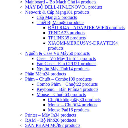
Mainboard – Bo Mạch Chủ
14 products
MÁY BỘ DELL-HP-LENOVO
1 product
Network & Cáp Mạng
101 products
Cáp Mạng
15 products
Thiết Bị Mạng
86 products
ĐẦU RJ45 – ADAPTER WIFI
6 products
TENDA
23 products
TPLINK
35 products
XIAOMI-MERCUSYS-DRAYTEK
4
products
Nguồn & Case Võ Máy
50 products
Case – Võ Máy Tính
11 products
Fan Case – Fan CPU
21 products
Nguồn Máy Tính
14 products
Phần Mềm
24 products
Phím – Chuột – Combo
109 products
Combo Phím + Chuột
22 products
Keyboard – Bàn Phím
24 products
Mouse – Chuột
63 products
Chuột không dây
30 products
Mouse – Chuột
14 products
Mouse Pad
16 products
Printer – Máy In
34 products
RAM – Bộ Nhớ
26 products
SẢN PHẨM MỚI
97 products