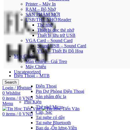
Printer – Máy In
RAM – Bộ Nhớ
SẢN PHẨM MỚI
USB/THẺ NHỚ/Reader
Thẻ nhớ
Thiết bị đọc thẻ nhớ
Thiết bị lữu trữ USB
VGA Card – Sound Card
Sound USB – Sound Card
VGA – Thiết Bị Đồ Họa
Máy Chiếu
Màn Chiếu – Giá Treo
Máy Chiếu
Uncategorized
Điện Thoại – MTB
Search
Điện Thoại
Login / Register
Pin Dự Phòng Điện Thoại
0
Wishlist
Sản phẩm độc lạ
0
items
/
0
VND
Phụ Kiện
Menu
Thẻ nhớ Micro
Cáp, Sạc
0
items
/
0
VND
Tai nghe có dây
Tai nghe Bluetooth
Bao da -Ốp lưng-Viền