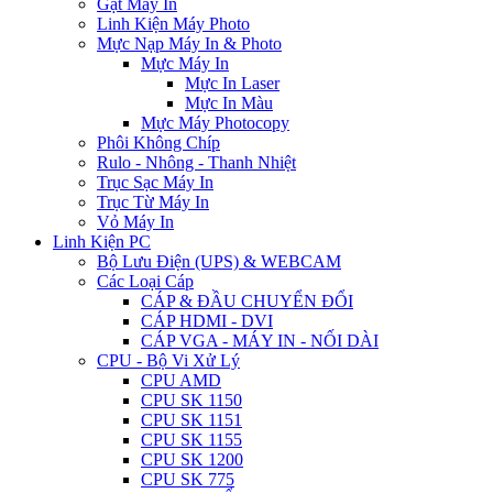
Gạt Máy In
Linh Kiện Máy Photo
Mực Nạp Máy In & Photo
Mực Máy In
Mực In Laser
Mực In Màu
Mực Máy Photocopy
Phôi Không Chíp
Rulo - Nhông - Thanh Nhiệt
Trục Sạc Máy In
Trục Từ Máy In
Vỏ Máy In
Linh Kiện PC
Bộ Lưu Điện (UPS) & WEBCAM
Các Loại Cáp
CÁP & ĐẦU CHUYỂN ĐỔI
CÁP HDMI - DVI
CÁP VGA - MÁY IN - NỐI DÀI
CPU - Bộ Vi Xử Lý
CPU AMD
CPU SK 1150
CPU SK 1151
CPU SK 1155
CPU SK 1200
CPU SK 775