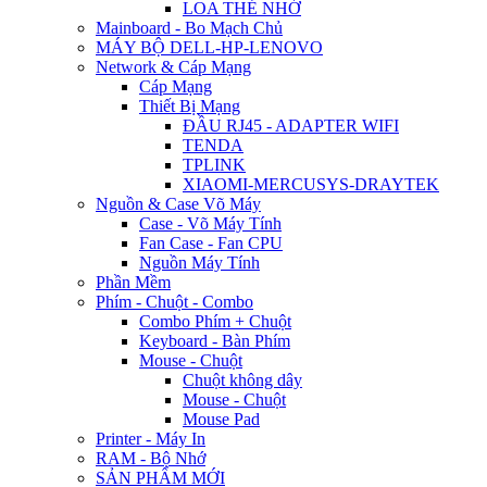
LOA THẺ NHỚ
Mainboard - Bo Mạch Chủ
MÁY BỘ DELL-HP-LENOVO
Network & Cáp Mạng
Cáp Mạng
Thiết Bị Mạng
ĐẦU RJ45 - ADAPTER WIFI
TENDA
TPLINK
XIAOMI-MERCUSYS-DRAYTEK
Nguồn & Case Võ Máy
Case - Võ Máy Tính
Fan Case - Fan CPU
Nguồn Máy Tính
Phần Mềm
Phím - Chuột - Combo
Combo Phím + Chuột
Keyboard - Bàn Phím
Mouse - Chuột
Chuột không dây
Mouse - Chuột
Mouse Pad
Printer - Máy In
RAM - Bộ Nhớ
SẢN PHẨM MỚI