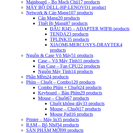
Mainboard – Bo Mạch Chủ
17 products
MÁY BỘ DELL-HP-LENOVO
1 product
Network & Cáp Mạng
107 products
Cáp Mạng
20 products
Thiết Bị Mạng
87 products
ĐẦU RJ45 – ADAPTER WIFI
6 products
TENDA
23 products
TPLINK
35 products
XIAOMI-MERCUSYS-DRAYTEK
4
products
Nguồn & Case Võ Máy
51 products
Case – Võ Máy Tính
11 products
Fan Case – Fan CPU
22 products
Nguồn Máy Tính
14 products
Phần Mềm
24 products
Phím – Chuột – Combo
120 products
Combo Phím + Chuột
24 products
Keyboard – Bàn Phím
29 products
Mouse – Chuột
67 products
Chuột không dây
33 products
Mouse – Chuột
17 products
Mouse Pad
16 products
Printer – Máy In
35 products
RAM – Bộ Nhớ
34 products
SẢN PHẨM MỚI
99 products