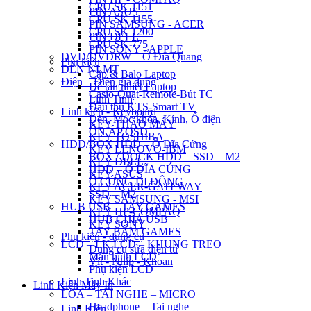
CPU SK 1151
PIN ASUS
CPU SK 1155
PIN SAMSUNG - ACER
CPU SK 1200
PIN DELL
CPU SK 775
PIN SONY - APPLE
DVD/DVDRW – Ổ Đĩa Quang
Phụ kiện
ĐÈN NLMT
Cặp & Balo Laptop
Điện – Điện gia dụng
Đế tản nhiệt Laptop
Casio-Quạt-Remote-Bút TC
Linh Tinh
Đầu thu KTS-Smart TV
Linh kiện - Keyboard
Đèn, Móc khóa, Kính, Ổ điện
KEY THÁO MÁY
ỔN ÁP QSD
KEY TOSHIBA
HDD/BOX HDD – Ổ Đĩa Cứng
KEY LENOVO-IBM
BOX / DOCK HDD – SSD – M2
KEY DELL
HDD – Ổ ĐĨA CỨNG
KEY ASUS
Ổ CỨNG DI ĐỘNG
KEY ACER-GATEWAY
SSD – M2
KEY SAMSUNG - MSI
HUB USB – TAY GAMES
KEY HP-COMPAQ
HUB CHIA USB
KEY SONY
TAY BẤM GAMES
Phụ kiện - dụng cụ
LCD – LK LCD – KHUNG TREO
Dụng cụ sửa điện tử
Màn hình LCD
Vít - Nhíp - Khoan
Phụ kiện LCD
Linh Tinh Khác
Linh Kiện Máy In
LOA – TAI NGHE – MICRO
Headphone – Tai nghe
Linh Kiện