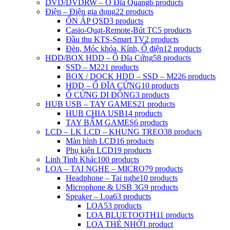
DVD/DVDRW – Ổ Đĩa Quang
6 products
Điện – Điện gia dụng
22 products
ỔN ÁP QSD
3 products
Casio-Quạt-Remote-Bút TC
5 products
Đầu thu KTS-Smart TV
2 products
Đèn, Móc khóa, Kính, Ổ điện
12 products
HDD/BOX HDD – Ổ Đĩa Cứng
58 products
SSD – M2
21 products
BOX / DOCK HDD – SSD – M2
26 products
HDD – Ổ ĐĨA CỨNG
10 products
Ổ CỨNG DI ĐỘNG
3 products
HUB USB – TAY GAMES
21 products
HUB CHIA USB
14 products
TAY BẤM GAMES
6 products
LCD – LK LCD – KHUNG TREO
38 products
Màn hình LCD
16 products
Phụ kiện LCD
19 products
Linh Tinh Khác
100 products
LOA – TAI NGHE – MICRO
79 products
Headphone – Tai nghe
10 products
Microphone & USB 3G
9 products
Speaker – Loa
63 products
LOA
53 products
LOA BLUETOOTH
11 products
LOA THẺ NHỚ
1 product