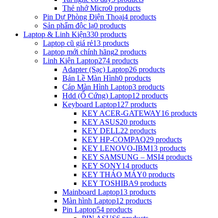
Thẻ nhớ Micro
0 products
Pin Dự Phòng Điện Thoại
4 products
Sản phẩm độc lạ
0 products
Laptop & Linh Kiện
330 products
Laptop cũ giá rẻ
13 products
Laptop mới chính hãng
2 products
Linh Kiện Laptop
274 products
Adapter (Sạc) Laptop
26 products
Bản Lề Màn Hình
0 products
Cáp Màn Hình Laptop
3 products
Hdd (Ổ Cứng) Laptop
12 products
Keyboard Laptop
127 products
KEY ACER-GATEWAY
16 products
KEY ASUS
20 products
KEY DELL
22 products
KEY HP-COMPAQ
29 products
KEY LENOVO-IBM
13 products
KEY SAMSUNG – MSI
4 products
KEY SONY
14 products
KEY THÁO MÁY
0 products
KEY TOSHIBA
9 products
Mainboard Laptop
13 products
Màn hình Laptop
12 products
Pin Laptop
54 products