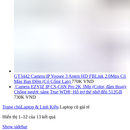
GT3442 Camera IP Yoosee 3 Anten HD FBLink 2.0Mpx Có
Màu Ban Đêm (Có Cổng Lan)
770K
VND
Camera EZVIZ IP CS-C6N Pro 2K 3Mp (Color, đàm thoại);
Chống ngược sáng True WDR; Hỗ trợ thẻ nhớ đến 512GB
730K
VND
Trang chủ
Laptop & Linh Kiện
Laptop cũ giá rẻ
Hiển thị 1–12 của 13 kết quả
Show sidebar