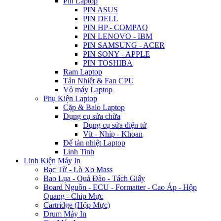
Pin Laptop
PIN ASUS
PIN DELL
PIN HP - COMPAQ
PIN LENOVO - IBM
PIN SAMSUNG - ACER
PIN SONY - APPLE
PIN TOSHIBA
Ram Laptop
Tản Nhiệt & Fan CPU
Vỏ máy Laptop
Phụ Kiện Laptop
Cặp & Balo Laptop
Dụng cụ sửa chữa
Dụng cụ sửa điện tử
Vít - Nhíp - Khoan
Đế tản nhiệt Laptop
Linh Tinh
Linh Kiện Máy In
Bạc Từ - Lò Xo Mass
Bao Lụa - Quả Đào - Tách Giấy
Board Nguồn - ECU - Formatter - Cao Áp - Hộp
Quang - Chip Mực
Cartridge (Hộp Mực)
Drum Máy In