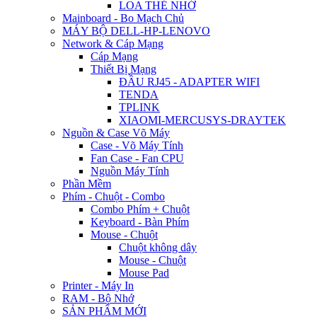
LOA THẺ NHỚ
Mainboard - Bo Mạch Chủ
MÁY BỘ DELL-HP-LENOVO
Network & Cáp Mạng
Cáp Mạng
Thiết Bị Mạng
ĐẦU RJ45 - ADAPTER WIFI
TENDA
TPLINK
XIAOMI-MERCUSYS-DRAYTEK
Nguồn & Case Võ Máy
Case - Võ Máy Tính
Fan Case - Fan CPU
Nguồn Máy Tính
Phần Mềm
Phím - Chuột - Combo
Combo Phím + Chuột
Keyboard - Bàn Phím
Mouse - Chuột
Chuột không dây
Mouse - Chuột
Mouse Pad
Printer - Máy In
RAM - Bộ Nhớ
SẢN PHẨM MỚI