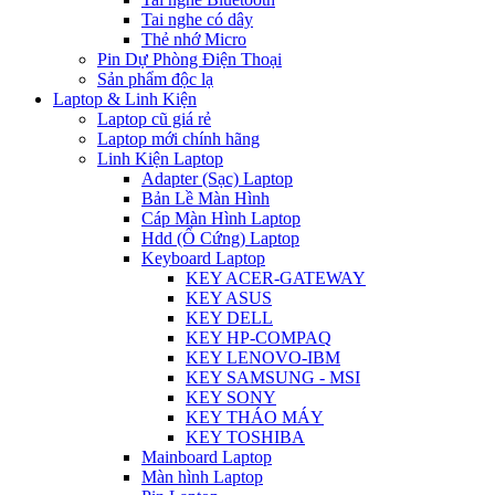
Tai nghe có dây
Thẻ nhớ Micro
Pin Dự Phòng Điện Thoại
Sản phẩm độc lạ
Laptop & Linh Kiện
Laptop cũ giá rẻ
Laptop mới chính hãng
Linh Kiện Laptop
Adapter (Sạc) Laptop
Bản Lề Màn Hình
Cáp Màn Hình Laptop
Hdd (Ổ Cứng) Laptop
Keyboard Laptop
KEY ACER-GATEWAY
KEY ASUS
KEY DELL
KEY HP-COMPAQ
KEY LENOVO-IBM
KEY SAMSUNG - MSI
KEY SONY
KEY THÁO MÁY
KEY TOSHIBA
Mainboard Laptop
Màn hình Laptop