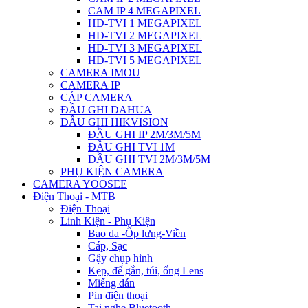
CAM IP 4 MEGAPIXEL
HD-TVI 1 MEGAPIXEL
HD-TVI 2 MEGAPIXEL
HD-TVI 3 MEGAPIXEL
HD-TVI 5 MEGAPIXEL
CAMERA IMOU
CAMERA IP
CÁP CAMERA
ĐẦU GHI DAHUA
ĐẦU GHI HIKVISION
ĐẦU GHI IP 2M/3M/5M
ĐẦU GHI TVI 1M
ĐẦU GHI TVI 2M/3M/5M
PHỤ KIỆN CAMERA
CAMERA YOOSEE
Điện Thoại - MTB
Điện Thoại
Linh Kiện - Phụ Kiện
Bao da -Ốp lưng-Viền
Cáp, Sạc
Gậy chụp hình
Kẹp, đế gắn, túi, ống Lens
Miếng dán
Pin điện thoại
Tai nghe Bluetooth