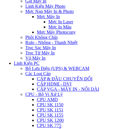
Gạt Máy In
Linh Kiện Máy Photo
Mực Nạp Máy In & Photo
Mực Máy In
Mực In Laser
Mực In Màu
Mực Máy Photocopy
Phôi Không Chíp
Rulo - Nhông - Thanh Nhiệt
Trục Sạc Máy In
Trục Từ Máy In
Vỏ Máy In
Linh Kiện PC
Bộ Lưu Điện (UPS) & WEBCAM
Các Loại Cáp
CÁP & ĐẦU CHUYỂN ĐỔI
CÁP HDMI - DVI
CÁP VGA - MÁY IN - NỐI DÀI
CPU - Bộ Vi Xử Lý
CPU AMD
CPU SK 1150
CPU SK 1151
CPU SK 1155
CPU SK 1200
CPU SK 775