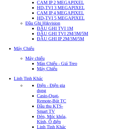
CAM IP 2 MEGAPIXEL
HD-TVI 3 MEGAPIXEL
CAM IP 4 MEGAPIXEL
HD-TVI 5 MEGAPIXEL
Đầu Ghi Hikvision
ĐẦU GHI TVI 1M
ĐẦU GHI TVI 2M/3M/5M
ĐẦU GHI IP 2M/3M/5M
Máy Chiếu
Máy chiếu
Màn Chiếu - Giá Treo
Máy Chiếu
Linh Tinh Khác
Điện - Điện gia
dụng
Casio-Quạt-
Remote-Bút TC
Đầu thu KTS-
Smart TV
Đèn, Móc khóa,
Kính, Ổ điện
Linh Tinh Khác