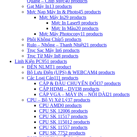
Quang – Chip Mực
40 products
Gạt Máy In
13 products
Mực Nạp Máy In & Photo
45 products
Mực Máy In
29 products
Mực In Laser
9 products
Mực In Màu
20 products
Mực Máy Photocopy
11 products
Phôi Không Chíp
5 products
Rulo – Nhông – Thanh Nhiệt
21 products
Trục Sạc Máy In
6 products
Trục Từ Máy In
8 products
Linh Kiện PC
951 products
ĐÈN NLMT
1 product
Bộ Lưu Điện (UPS) & WEBCAM
4 products
Các Loại Cáp
111 products
CÁP & ĐẦU CHUYỂN ĐỔI
37 products
CÁP HDMI – DVI
38 products
CÁP VGA – MÁY IN – NỐI DÀI
21 products
CPU – Bộ Vi Xử Lý
37 products
CPU AMD
0 products
CPU SK 1200
6 products
CPU SK 1151
7 products
CPU SK 1150
12 products
CPU SK 1155
7 products
CPU SK 775
2 products