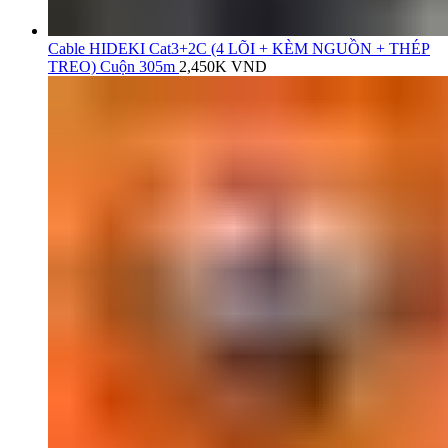
Cable HIDEKI Cat3+2C (4 LÕI + KÈM NGUỒN + THÉP
TREO) Cuộn 305m
2,450K
VND