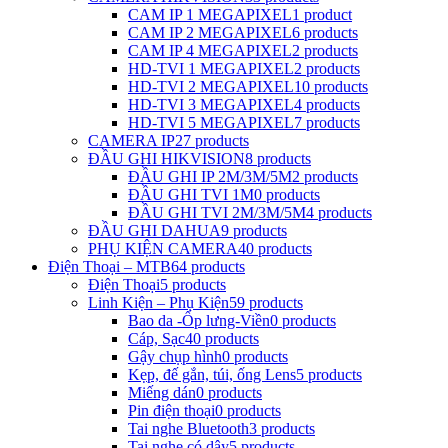
CAM IP 1 MEGAPIXEL
1 product
CAM IP 2 MEGAPIXEL
6 products
CAM IP 4 MEGAPIXEL
2 products
HD-TVI 1 MEGAPIXEL
2 products
HD-TVI 2 MEGAPIXEL
10 products
HD-TVI 3 MEGAPIXEL
4 products
HD-TVI 5 MEGAPIXEL
7 products
CAMERA IP
27 products
ĐẦU GHI HIKVISION
8 products
ĐẦU GHI IP 2M/3M/5M
2 products
ĐẦU GHI TVI 1M
0 products
ĐẦU GHI TVI 2M/3M/5M
4 products
ĐẦU GHI DAHUA
9 products
PHỤ KIỆN CAMERA
40 products
Điện Thoại – MTB
64 products
Điện Thoại
5 products
Linh Kiện – Phụ Kiện
59 products
Bao da -Ốp lưng-Viền
0 products
Cáp, Sạc
40 products
Gậy chụp hình
0 products
Kẹp, đế gắn, túi, ống Lens
5 products
Miếng dán
0 products
Pin điện thoại
0 products
Tai nghe Bluetooth
3 products
Tai nghe có dây
5 products