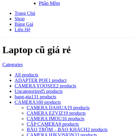
Phần Mềm
Trang Chủ
Shop
Bảng Giá
Liên Hệ
Laptop cũ giá rẻ
Categories
All
products
ADAPTER POE
1 product
CAMERA YOOSEE
2 products
Uncategorized
5 products
bang-gia
131 products
CAMERA
160 products
CAMERA DAHUA
19 products
CAMERA EZVIZ
19 products
CAMERA IMOU
16 products
CÁP CAMERA
8 products
BÁO TRỘM – BÁO KHÁCH
2 products
CAMERA HIKVISION
33 products