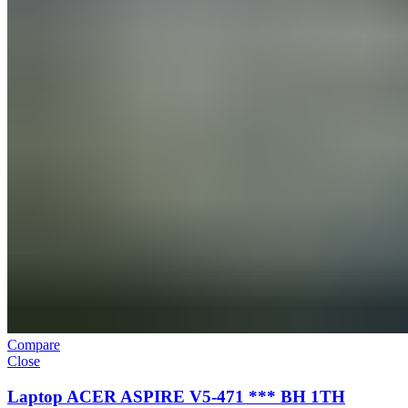
Compare
Close
Laptop ACER ASPIRE V5-471 *** BH 1TH