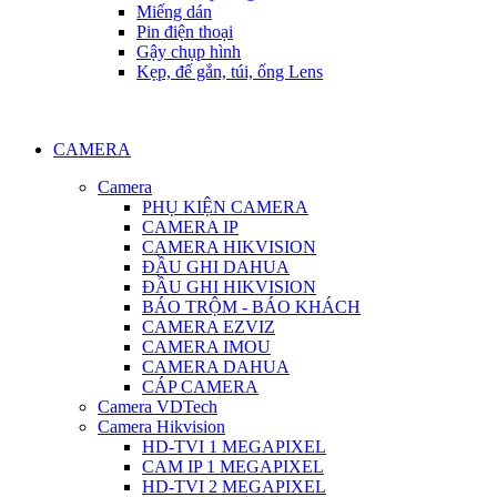
Miếng dán
Pin điện thoại
Gậy chụp hình
Kẹp, đế gắn, túi, ống Lens
CAMERA
Camera
PHỤ KIỆN CAMERA
CAMERA IP
CAMERA HIKVISION
ĐẦU GHI DAHUA
ĐẦU GHI HIKVISION
BÁO TRỘM - BÁO KHÁCH
CAMERA EZVIZ
CAMERA IMOU
CAMERA DAHUA
CÁP CAMERA
Camera VDTech
Camera Hikvision
HD-TVI 1 MEGAPIXEL
CAM IP 1 MEGAPIXEL
HD-TVI 2 MEGAPIXEL