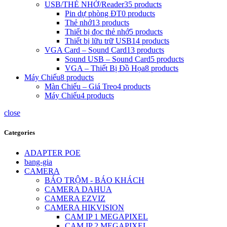
USB/THẺ NHỚ/Reader
35 products
Pin dự phòng ĐT
0 products
Thẻ nhớ
13 products
Thiết bị đọc thẻ nhớ
5 products
Thiết bị lữu trữ USB
14 products
VGA Card – Sound Card
13 products
Sound USB – Sound Card
5 products
VGA – Thiết Bị Đồ Họa
8 products
Máy Chiếu
8 products
Màn Chiếu – Giá Treo
4 products
Máy Chiếu
4 products
close
Categories
ADAPTER POE
bang-gia
CAMERA
BÁO TRỘM - BÁO KHÁCH
CAMERA DAHUA
CAMERA EZVIZ
CAMERA HIKVISION
CAM IP 1 MEGAPIXEL
CAM IP 2 MEGAPIXEL