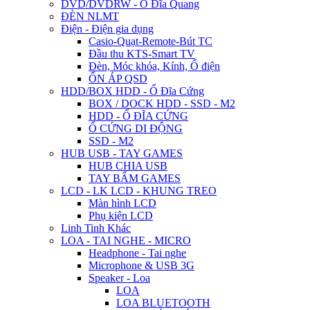
DVD/DVDRW - Ổ Đĩa Quang
ĐÈN NLMT
Điện - Điện gia dụng
Casio-Quạt-Remote-Bút TC
Đầu thu KTS-Smart TV
Đèn, Móc khóa, Kính, Ổ điện
ỔN ÁP QSD
HDD/BOX HDD - Ổ Đĩa Cứng
BOX / DOCK HDD - SSD - M2
HDD - Ổ ĐĨA CỨNG
Ổ CỨNG DI ĐỘNG
SSD - M2
HUB USB - TAY GAMES
HUB CHIA USB
TAY BẤM GAMES
LCD - LK LCD - KHUNG TREO
Màn hình LCD
Phụ kiện LCD
Linh Tinh Khác
LOA - TAI NGHE - MICRO
Headphone - Tai nghe
Microphone & USB 3G
Speaker - Loa
LOA
LOA BLUETOOTH