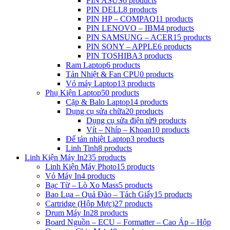
PIN ASUS
6 products
PIN DELL
8 products
PIN HP – COMPAQ
11 products
PIN LENOVO – IBM
4 products
PIN SAMSUNG – ACER
15 products
PIN SONY – APPLE
6 products
PIN TOSHIBA
3 products
Ram Laptop
6 products
Tản Nhiệt & Fan CPU
0 products
Vỏ máy Laptop
13 products
Phụ Kiện Laptop
50 products
Cặp & Balo Laptop
14 products
Dụng cụ sửa chữa
20 products
Dụng cụ sửa điện tử
9 products
Vít – Nhíp – Khoan
10 products
Đế tản nhiệt Laptop
3 products
Linh Tinh
8 products
Linh Kiện Máy In
235 products
Linh Kiện Máy Photo
15 products
Vỏ Máy In
4 products
Bạc Từ – Lò Xo Mass
5 products
Bao Lụa – Quả Đào – Tách Giấy
15 products
Cartridge (Hộp Mực)
27 products
Drum Máy In
28 products
Board Nguồn – ECU – Formatter – Cao Áp – Hộp