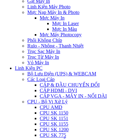
Gạt Máy In
Linh Kiện Máy Photo
Mực Nạp Máy In & Photo
Mực Máy In
Mực In Laser
Mực In Màu
Mực Máy Photocopy
Phôi Không Chíp
Rulo - Nhông - Thanh Nhiệt
Trục Sạc Máy In
Trục Từ Máy In
Vỏ Máy In
Linh Kiện PC
Bộ Lưu Điện (UPS) & WEBCAM
Các Loại Cáp
CÁP & ĐẦU CHUYỂN ĐỔI
CÁP HDMI - DVI
CÁP VGA - MÁY IN - NỐI DÀI
CPU - Bộ Vi Xử Lý
CPU AMD
CPU SK 1150
CPU SK 1151
CPU SK 1155
CPU SK 1200
CPU SK 775