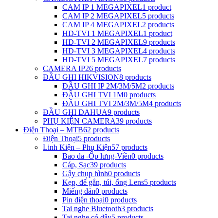
CAM IP 1 MEGAPIXEL
1 product
CAM IP 2 MEGAPIXEL
5 products
CAM IP 4 MEGAPIXEL
2 products
HD-TVI 1 MEGAPIXEL
1 product
HD-TVI 2 MEGAPIXEL
9 products
HD-TVI 3 MEGAPIXEL
4 products
HD-TVI 5 MEGAPIXEL
7 products
CAMERA IP
26 products
ĐẦU GHI HIKVISION
8 products
ĐẦU GHI IP 2M/3M/5M
2 products
ĐẦU GHI TVI 1M
0 products
ĐẦU GHI TVI 2M/3M/5M
4 products
ĐẦU GHI DAHUA
9 products
PHỤ KIỆN CAMERA
39 products
Điện Thoại – MTB
62 products
Điện Thoại
5 products
Linh Kiện – Phụ Kiện
57 products
Bao da -Ốp lưng-Viền
0 products
Cáp, Sạc
39 products
Gậy chụp hình
0 products
Kẹp, đế gắn, túi, ống Lens
5 products
Miếng dán
0 products
Pin điện thoại
0 products
Tai nghe Bluetooth
3 products
Tai nghe có dây
5 products