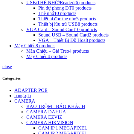
USB/THẺ NHỚ/Reader
26 products
Pin dự phòng ĐT
0 products
Thẻ nhớ
10 products
Thiết bị đọc thẻ nhớ
5 products
Thiết bị lữu trữ USB
8 products
VGA Card – Sound Card
10 products
Sound USB – Sound Card
2 products
VGA – Thiết Bị Đồ Họa
8 products
Máy Chiếu
8 products
Màn Chiếu – Giá Treo
4 products
Máy Chiếu
4 products
close
Categories
ADAPTER POE
bang-gia
CAMERA
BÁO TRỘM - BÁO KHÁCH
CAMERA DAHUA
CAMERA EZVIZ
CAMERA HIKVISION
CAM IP 1 MEGAPIXEL
CAM IP 2 MEGAPIXEL