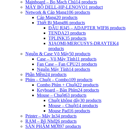
Mainboard – Bo Mạch Chủ
14 products
MÁY BỘ DELL-HP-LENOVO
1 product
Network & Cáp Mạng
106 products
Cáp Mạng
20 products
Thiết Bị Mạng
86 products
ĐẦU RJ45 – ADAPTER WIFI
6 products
TENDA
23 products
TPLINK
35 products
XIAOMI-MERCUSYS-DRAYTEK
4
products
Nguồn & Case Võ Máy
50 products
Case – Võ Máy Tính
11 products
Fan Case – Fan CPU
21 products
Nguồn Máy Tính
14 products
Phần Mềm
24 products
Phím – Chuột – Combo
109 products
Combo Phím + Chuột
22 products
Keyboard – Bàn Phím
24 products
Mouse – Chuột
63 products
Chuột không dây
30 products
Mouse – Chuột
14 products
Mouse Pad
16 products
Printer – Máy In
34 products
RAM – Bộ Nhớ
26 products
SẢN PHẨM MỚI
97 products