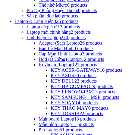
Thẻ nhớ Micro
0 products
Pin Dự Phòng Điện Thoại
4 products
Sản phẩm độc lạ
0 products
Laptop & Linh Kiện
326 products
Laptop cũ giá rẻ
13 products
Laptop mới chính hãng
2 products
Linh Kiện Laptop
270 products
Adapter (Sạc) Laptop
26 products
Bản Lề Màn Hình
0 products
Cáp Màn Hình Laptop
3 products
Hdd (Ổ Cứng) Laptop
12 products
Keyboard Laptop
127 products
KEY ACER-GATEWAY
16 products
KEY ASUS
20 products
KEY DELL
22 products
KEY HP-COMPAQ
29 products
KEY LENOVO-IBM
13 products
KEY SAMSUNG – MSI
4 products
KEY SONY
14 products
KEY THÁO MÁY
0 products
KEY TOSHIBA
9 products
Mainboard Laptop
13 products
Màn hình Laptop
11 products
Pin Laptop
51 products