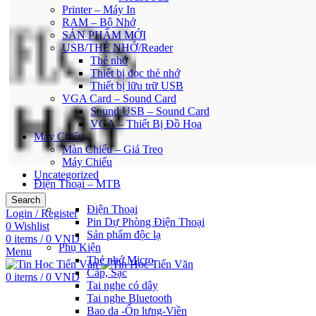
Printer – Máy In
RAM – Bộ Nhớ
SẢN PHẨM MỚI
USB/THẺ NHỚ/Reader
Thẻ nhớ
Thiết bị đọc thẻ nhớ
Thiết bị lữu trữ USB
VGA Card – Sound Card
Sound USB – Sound Card
VGA – Thiết Bị Đồ Họa
Máy Chiếu
Màn Chiếu – Giá Treo
Máy Chiếu
Uncategorized
Điện Thoại – MTB
Search
Điện Thoại
Login / Register
Pin Dự Phòng Điện Thoại
0
Wishlist
Sản phẩm độc lạ
0
items
/
0
VND
Phụ Kiện
Menu
Thẻ nhớ Micro
Cáp, Sạc
0
items
/
0
VND
Tai nghe có dây
Tai nghe Bluetooth
Bao da -Ốp lưng-Viền