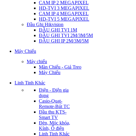
CAM IP 2 MEGAPIXEL
HD-TVI 3 MEGAPIXEL
CAM IP 4 MEGAPIXEL
HD-TVI 5 MEGAPIXEL
Đầu Ghi Hikvision
ĐẦU GHI TVI 1M
ĐẦU GHI TVI 2M/3M/5M
ĐẦU GHI IP 2M/3M/5M
Máy Chiếu
Máy chiếu
Màn Chiếu - Giá Treo
Máy Chiếu
Linh Tinh Khác
Điện - Điện gia
dụng
Casio-Quạt-
Remote-Bút TC
Đầu thu KTS-
Smart TV
Đèn, Móc khóa,
Kính, Ổ điện
Linh Tinh Khác