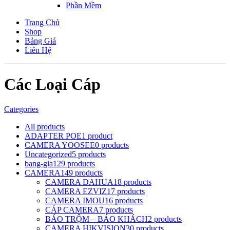
Phần Mềm
Trang Chủ
Shop
Bảng Giá
Liên Hệ
Các Loại Cáp
Categories
All
products
ADAPTER POE
1 product
CAMERA YOOSEE
0 products
Uncategorized
5 products
bang-gia
129 products
CAMERA
149 products
CAMERA DAHUA
18 products
CAMERA EZVIZ
17 products
CAMERA IMOU
16 products
CÁP CAMERA
7 products
BÁO TRỘM – BÁO KHÁCH
2 products
CAMERA HIKVISION
30 products