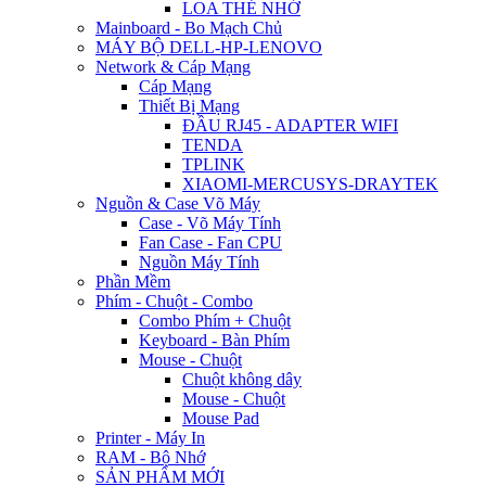
LOA THẺ NHỚ
Mainboard - Bo Mạch Chủ
MÁY BỘ DELL-HP-LENOVO
Network & Cáp Mạng
Cáp Mạng
Thiết Bị Mạng
ĐẦU RJ45 - ADAPTER WIFI
TENDA
TPLINK
XIAOMI-MERCUSYS-DRAYTEK
Nguồn & Case Võ Máy
Case - Võ Máy Tính
Fan Case - Fan CPU
Nguồn Máy Tính
Phần Mềm
Phím - Chuột - Combo
Combo Phím + Chuột
Keyboard - Bàn Phím
Mouse - Chuột
Chuột không dây
Mouse - Chuột
Mouse Pad
Printer - Máy In
RAM - Bộ Nhớ
SẢN PHẨM MỚI