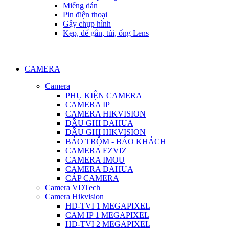
Miếng dán
Pin điện thoại
Gậy chụp hình
Kẹp, đế gắn, túi, ống Lens
CAMERA
Camera
PHỤ KIỆN CAMERA
CAMERA IP
CAMERA HIKVISION
ĐẦU GHI DAHUA
ĐẦU GHI HIKVISION
BÁO TRỘM - BÁO KHÁCH
CAMERA EZVIZ
CAMERA IMOU
CAMERA DAHUA
CÁP CAMERA
Camera VDTech
Camera Hikvision
HD-TVI 1 MEGAPIXEL
CAM IP 1 MEGAPIXEL
HD-TVI 2 MEGAPIXEL