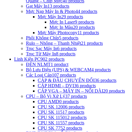
Quang – Chip Mực
40 products
Gạt Máy In
13 products
Mực Nạp Máy In & Photo
44 products
Mực Máy In
29 products
Mực In Laser
9 products
Mực In Màu
20 products
Mực Máy Photocopy
11 products
Phôi Không Chíp
5 products
Rulo – Nhông – Thanh Nhiệt
21 products
Trục Sạc Máy In
6 products
Trục Từ Máy In
8 products
Linh Kiện PC
902 products
ĐÈN NLMT
1 product
Bộ Lưu Điện (UPS) & WEBCAM
4 products
Các Loại Cáp
107 products
CÁP & ĐẦU CHUYỂN ĐỔI
36 products
CÁP HDMI – DVI
36 products
CÁP VGA – MÁY IN – NỐI DÀI
20 products
CPU – Bộ Vi Xử Lý
37 products
CPU AMD
0 products
CPU SK 1200
6 products
CPU SK 1151
7 products
CPU SK 1150
12 products
CPU SK 1155
7 products
CPU SK 775
2 products