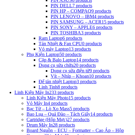
PIN ASUS
6 products
PIN DELL
7 products
PIN HP – COMPAQ
9 products
PIN LENOVO – IBM
4 products
PIN SAMSUNG – ACER
15 products
PIN SONY – APPLE
6 products
PIN TOSHIBA
3 products
Ram Laptop
6 products
Tản Nhiệt & Fan CPU
0 products
Vỏ máy Laptop
13 products
Phụ Kiện Laptop
50 products
Cặp & Balo Laptop
14 products
Dụng cụ sửa chữa
20 products
Dụng cụ sửa điện tử
9 products
Vít – Nhíp – Khoan
10 products
Đế tản nhiệt Laptop
3 products
Linh Tinh
8 products
Linh Kiện Máy In
233 products
Linh Kiện Máy Photo
15 products
Vỏ Máy In
4 products
Bạc Từ – Lò Xo Mass
5 products
Bao Lụa – Quả Đào – Tách Giấy
14 products
Cartridge (Hộp Mực)
27 products
Drum Máy In
28 products
Board Nguồn – ECU – Formatter – Cao Áp – Hộp