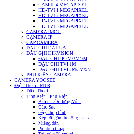
CAM IP 4 MEGAPIXEL
HD-TVI 1 MEGAPIXEL
HD-TVI 2 MEGAPIXEL
HD-TVI 3 MEGAPIXEL
HD-TVI 5 MEGAPIXEL
CAMERA IMOU
CAMERA IP
CÁP CAMERA
ĐẦU GHI DAHUA
ĐẦU GHI HIKVISION
ĐẦU GHI IP 2M/3M/5M
ĐẦU GHI TVI 1M
ĐẦU GHI TVI 2M/3M/5M
PHỤ KIỆN CAMERA
CAMERA YOOSEE
Điện Thoại - MTB
Điện Thoại
Linh Kiện - Phụ Kiện
Bao da -Ốp lưng-Viền
Cáp, Sạc
Gậy chụp hình
Kẹp, đế gắn, túi, ống Lens
Miếng dán
Pin điện thoại
Tai nghe Bluetooth