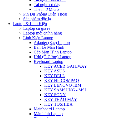
Tai nghe có dây
Thẻ nhớ Micro
Pin Dự Phòng Điện Thoại
Sản phẩm độc lạ
Laptop & Linh Kiện
Laptop cũ giá rẻ
Laptop mới chính hãng
Linh Kiện Laptop
Adapter (Sạc) Laptop
Bản Lề Màn Hình
Cáp Màn Hình Laptop
Hdd (Ổ Cứng) Laptop
Keyboard Laptop
KEY ACER-GATEWAY
KEY ASUS
KEY DELL
KEY HP-COMPAQ
KEY LENOVO-IBM
KEY SAMSUNG - MSI
KEY SONY
KEY THÁO MÁY
KEY TOSHIBA
Mainboard Laptop
Màn hình Laptop