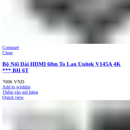
Compare
Close
Bộ Nối Dài HDMI 60m To Lan Unitek V145A 4K
*** BH 6T
700K
VND
Add to wishlist
Thêm vào giỏ hàng
Quick view