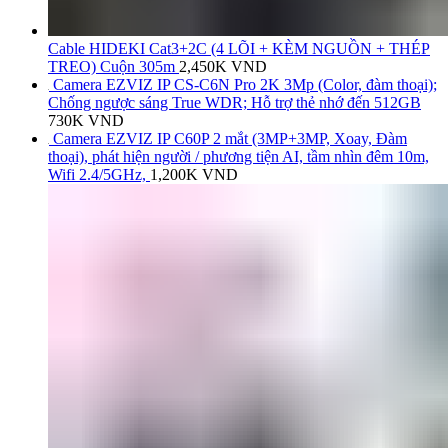
Cable HIDEKI Cat3+2C (4 LÕI + KÈM NGUỒN + THÉP
TREO) Cuộn 305m
2,450K
VND
Camera EZVIZ IP CS-C6N Pro 2K 3Mp (Color, đàm thoại);
Chống ngược sáng True WDR; Hỗ trợ thẻ nhớ đến 512GB
730K
VND
Camera EZVIZ IP C60P 2 mắt (3MP+3MP, Xoay, Đàm
thoại), phát hiện người / phương tiện AI, tầm nhìn đêm 10m,
Wifi 2.4/5GHz,
1,200K
VND