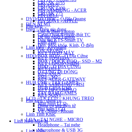
CPU SK 1155
PIN ASUS
CPU SK 1200
PIN SAMSUNG - ACER
CPU SK 775
PIN DELL
DVD/DVDRW – Ổ Đĩa Quang
PIN SONY - APPLE
ĐÈN NLMT
Phụ kiện
Điện – Điện gia dụng
Cặp & Balo Laptop
Casio-Quạt-Remote-Bút TC
Đế tản nhiệt Laptop
Đầu thu KTS-Smart TV
Linh Tinh
Đèn, Móc khóa, Kính, Ổ điện
Linh kiện - Keyboard
ỔN ÁP QSD
KEY THÁO MÁY
HDD/BOX HDD – Ổ Đĩa Cứng
KEY TOSHIBA
BOX / DOCK HDD – SSD – M2
KEY LENOVO-IBM
HDD – Ổ ĐĨA CỨNG
KEY DELL
Ổ CỨNG DI ĐỘNG
KEY ASUS
SSD – M2
KEY ACER-GATEWAY
HUB USB – TAY GAMES
KEY SAMSUNG - MSI
HUB CHIA USB
KEY HP-COMPAQ
TAY BẤM GAMES
KEY SONY
LCD – LK LCD – KHUNG TREO
Phụ kiện - dụng cụ
Màn hình LCD
Dụng cụ sửa điện tử
Phụ kiện LCD
Vít - Nhíp - Khoan
Linh Tinh Khác
LOA – TAI NGHE – MICRO
Linh Kiện Máy In
Headphone – Tai nghe
Microphone & USB 3G
Linh Kiện