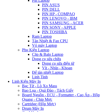
Pin Laptop
PIN ASUS
PIN DELL
PIN HP - COMPAQ
PIN LENOVO - IBM
PIN SAMSUNG - ACER
PIN SONY - APPLE
PIN TOSHIBA
Ram Laptop
Tản Nhiệt & Fan CPU
Vỏ máy Laptop
Phụ Kiện Laptop
Cặp & Balo Laptop
Dụng cụ sửa chữa
Dụng cụ sửa điện tử
Vít - Nhíp - Khoan
Đế tản nhiệt Laptop
Linh Tinh
Linh Kiện Máy In
Bạc Từ - Lò Xo Mass
Bao Lụa - Quả Đào - Tách Giấy
Board Nguồn - ECU - Formatter - Cao Áp - Hộp
Quang - Chip Mực
Cartridge (Hộp Mực)
Drum Máy In