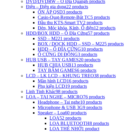
DVD/DVDRW – Ổ Đĩa Quang
6 products
Điện – Điện gia dụng
22 products
ỔN ÁP QSD
3 products
Casio-Quạt-Remote-Bút TC
5 products
Đầu thu KTS-Smart TV
2 products
Đèn, Móc khóa, Kính, Ổ điện
12 products
HDD/BOX HDD – Ổ Đĩa Cứng
57 products
SSD – M2
21 products
BOX / DOCK HDD – SSD – M2
25 products
HDD – Ổ ĐĨA CỨNG
10 products
Ổ CỨNG DI ĐỘNG
3 products
HUB USB – TAY GAMES
20 products
HUB CHIA USB
13 products
TAY BẤM GAMES
6 products
LCD – LK LCD – KHUNG TREO
38 products
Màn hình LCD
16 products
Phụ kiện LCD
19 products
Linh Tinh Khác
98 products
LOA – TAI NGHE – MICRO
76 products
Headphone – Tai nghe
10 products
Microphone & USB 3G
9 products
Speaker – Loa
60 products
LOA
52 products
LOA BLUETOOTH
8 products
LOA THẺ NHỚ
1 product