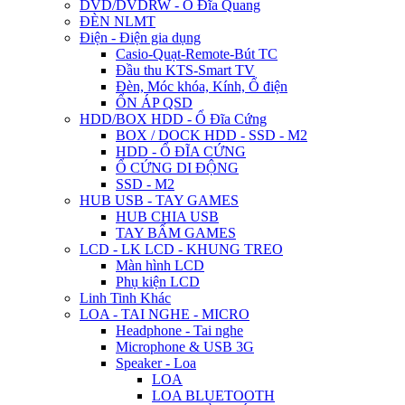
DVD/DVDRW - Ổ Đĩa Quang
ĐÈN NLMT
Điện - Điện gia dụng
Casio-Quạt-Remote-Bút TC
Đầu thu KTS-Smart TV
Đèn, Móc khóa, Kính, Ổ điện
ỔN ÁP QSD
HDD/BOX HDD - Ổ Đĩa Cứng
BOX / DOCK HDD - SSD - M2
HDD - Ổ ĐĨA CỨNG
Ổ CỨNG DI ĐỘNG
SSD - M2
HUB USB - TAY GAMES
HUB CHIA USB
TAY BẤM GAMES
LCD - LK LCD - KHUNG TREO
Màn hình LCD
Phụ kiện LCD
Linh Tinh Khác
LOA - TAI NGHE - MICRO
Headphone - Tai nghe
Microphone & USB 3G
Speaker - Loa
LOA
LOA BLUETOOTH