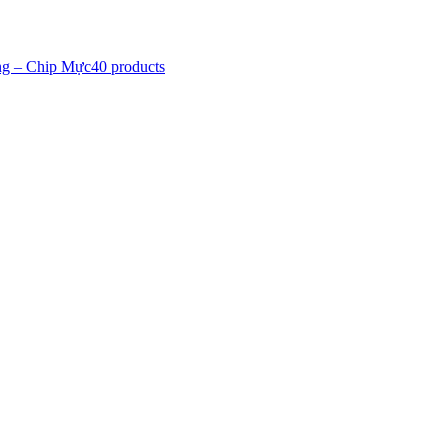
ng – Chip Mực
40 products