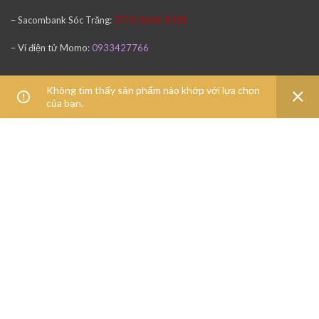
– Sacombank
Sóc Trăng:
0700 3636 1921
– Ví điện tử Momo:
0933427766
Không tìm thấy sản phẩm nào khớp với lựa chọn
THÔNG TIN
của bạn.
Bản đồ đường đi
DỊCH VỤ & HỖ TRỢ KHÁCH HÀNG
Mọi thắc mắc và hỗ trợ xin liên hệ
Mr Văn : 0933 427766
Email: ctytnhhtinhoctienvan@gmail.com
Copyright
2015 Tin Học Tiến Văn. All Rights Reserved.