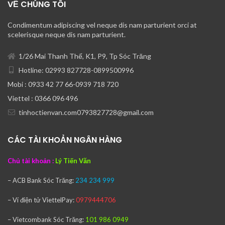
VỀ CHÚNG TÔI
Condimentum adipiscing vel neque dis nam parturient orci at
scelerisque neque dis nam parturient.
1/26 Mai Thanh Thế, K1, P9, Tp Sóc Trăng
Hotline: 02993 827728-0899500996
Mobi : 0933 42 77 66-0939 718 720
Viettel : 0366 096 496
tinhoctienvan.com0793827728@gmail.com
CÁC TÀI KHOẢN NGÂN HÀNG
Chủ tài khoản :
Lý Tiến Văn
– ACB Bank
Sóc Trăng:
234 234 999
– Ví điện tử ViettelPay:
0979444706
– Vietcombank
Sóc Trăng:
101 986 0949