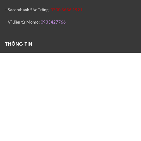
– Sacombank
Sóc Trăng:
0700 3636 1921
– Ví điện tử Momo:
0933427766
THÔNG TIN
Bản đồ đường đi
DỊCH VỤ & HỖ TRỢ KHÁCH HÀNG
Mọi thắc mắc và hỗ trợ xin liên hệ
Mr Văn : 0933 427766
Email: ctytnhhtinhoctienvan@gmail.com