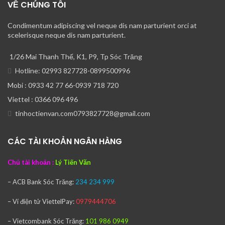
VỀ CHÚNG TÔI
Condimentum adipiscing vel neque dis nam parturient orci at
scelerisque neque dis nam parturient.
1/26 Mai Thanh Thế, K1, P9, Tp Sóc Trăng
Hotline: 02993 827728-0899500996
Mobi : 0933 42 77 66-0939 718 720
Viettel : 0366 096 496
tinhoctienvan.com0793827728@gmail.com
CÁC TÀI KHOẢN NGÂN HÀNG
Chủ tài khoản :
Lý Tiến Văn
– ACB Bank
Sóc Trăng:
234 234 999
– Ví điện tử ViettelPay:
0979444706
– Vietcombank
Sóc Trăng:
101 986 0949