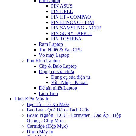
Pin Laptop
PIN ASUS
PIN DELL
PIN HP - COMPAQ
PIN LENOVO - IBM
PIN SAMSUNG - ACER
PIN SONY - APPLE
PIN TOSHIBA
Ram Laptop
Tản Nhiệt & Fan CPU
Vỏ máy Laptop
Phụ Kiện Laptop
Cặp & Balo Laptop
Dụng cụ sửa chữa
Dụng cụ sửa điện tử
Vít - Nhíp - Khoan
Đế tản nhiệt Laptop
Linh Tinh
Linh Kiện Máy In
Bạc Từ - Lò Xo Mass
Bao Lụa - Quả Đào - Tách Giấy
Board Nguồn - ECU - Formatter - Cao Áp - Hộp
Quang - Chip Mực
Cartridge (Hộp Mực)
Drum Máy In