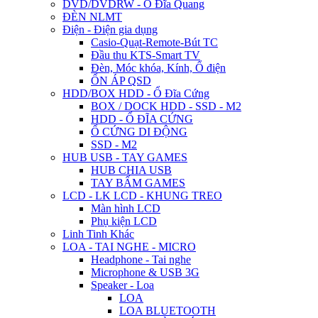
DVD/DVDRW - Ổ Đĩa Quang
ĐÈN NLMT
Điện - Điện gia dụng
Casio-Quạt-Remote-Bút TC
Đầu thu KTS-Smart TV
Đèn, Móc khóa, Kính, Ổ điện
ỔN ÁP QSD
HDD/BOX HDD - Ổ Đĩa Cứng
BOX / DOCK HDD - SSD - M2
HDD - Ổ ĐĨA CỨNG
Ổ CỨNG DI ĐỘNG
SSD - M2
HUB USB - TAY GAMES
HUB CHIA USB
TAY BẤM GAMES
LCD - LK LCD - KHUNG TREO
Màn hình LCD
Phụ kiện LCD
Linh Tinh Khác
LOA - TAI NGHE - MICRO
Headphone - Tai nghe
Microphone & USB 3G
Speaker - Loa
LOA
LOA BLUETOOTH