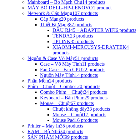
Mainboard – Bo Mạch Chủ
14 products
MÁY BỘ DELL-HP-LENOVO
1 product
Network & Cáp Mạng
107 products
Cáp Mạng
20 products
Thiết Bị Mạng
87 products
ĐẦU RJ45 – ADAPTER WIFI
6 products
TENDA
23 products
TPLINK
35 products
XIAOMI-MERCUSYS-DRAYTEK
4
products
Nguồn & Case Võ Máy
51 products
Case – Võ Máy Tính
11 products
Fan Case – Fan CPU
22 products
Nguồn Máy Tính
14 products
Phần Mềm
24 products
Phím – Chuột – Combo
120 products
Combo Phím + Chuột
24 products
Keyboard – Bàn Phím
29 products
Mouse – Chuột
67 products
Chuột không dây
33 products
Mouse – Chuột
17 products
Mouse Pad
16 products
Printer – Máy In
35 products
RAM – Bộ Nhớ
34 products
SẢN PHẨM MỚI
99 products