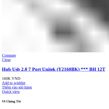
Compare
Close
Hub Usb 2.0 7 Port Unitek (Y2160BK) *** BH 12T
160K
VND
Add to wishlist
Thêm vào giỏ hàng
Quick view
Về Chúng Tôi