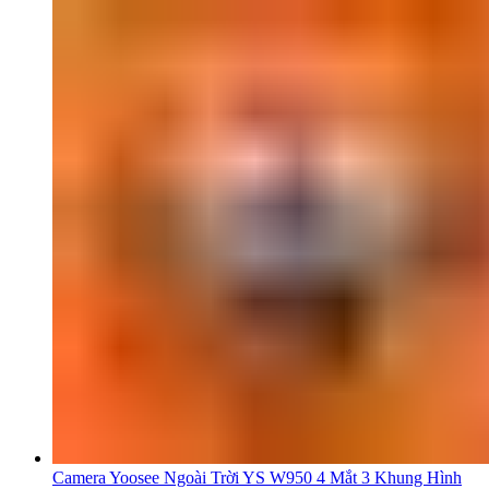
Camera Yoosee Ngoài Trời YS W950 4 Mắt 3 Khung Hình