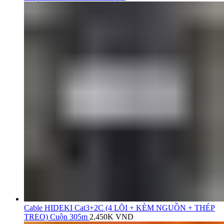
Cable HIDEKI Cat3+2C (4 LÕI + KÈM NGUỒN + THÉP
TREO) Cuộn 305m
2,450K
VND