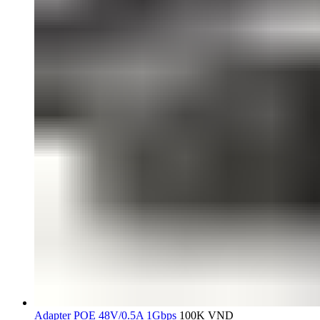
Adapter POE 48V/0.5A 1Gbps
100K
VND