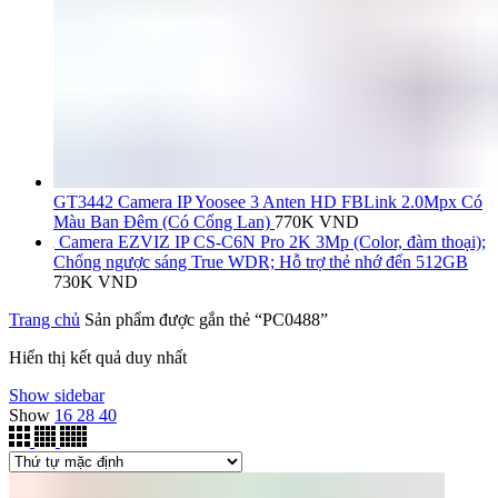
GT3442 Camera IP Yoosee 3 Anten HD FBLink 2.0Mpx Có
Màu Ban Đêm (Có Cổng Lan)
770K
VND
Camera EZVIZ IP CS-C6N Pro 2K 3Mp (Color, đàm thoại);
Chống ngược sáng True WDR; Hỗ trợ thẻ nhớ đến 512GB
730K
VND
Trang chủ
Sản phẩm được gắn thẻ “PC0488”
Hiển thị kết quả duy nhất
Show sidebar
Show
16
28
40