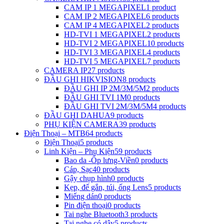
CAM IP 1 MEGAPIXEL
1 product
CAM IP 2 MEGAPIXEL
6 products
CAM IP 4 MEGAPIXEL
2 products
HD-TVI 1 MEGAPIXEL
2 products
HD-TVI 2 MEGAPIXEL
10 products
HD-TVI 3 MEGAPIXEL
4 products
HD-TVI 5 MEGAPIXEL
7 products
CAMERA IP
27 products
ĐẦU GHI HIKVISION
8 products
ĐẦU GHI IP 2M/3M/5M
2 products
ĐẦU GHI TVI 1M
0 products
ĐẦU GHI TVI 2M/3M/5M
4 products
ĐẦU GHI DAHUA
9 products
PHỤ KIỆN CAMERA
39 products
Điện Thoại – MTB
64 products
Điện Thoại
5 products
Linh Kiện – Phụ Kiện
59 products
Bao da -Ốp lưng-Viền
0 products
Cáp, Sạc
40 products
Gậy chụp hình
0 products
Kẹp, đế gắn, túi, ống Lens
5 products
Miếng dán
0 products
Pin điện thoại
0 products
Tai nghe Bluetooth
3 products
Tai nghe có dây
5 products