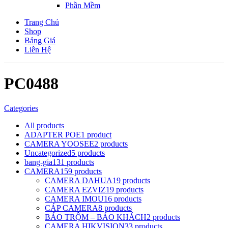
Phần Mềm
Trang Chủ
Shop
Bảng Giá
Liên Hệ
PC0488
Categories
All
products
ADAPTER POE
1 product
CAMERA YOOSEE
2 products
Uncategorized
5 products
bang-gia
131 products
CAMERA
159 products
CAMERA DAHUA
19 products
CAMERA EZVIZ
19 products
CAMERA IMOU
16 products
CÁP CAMERA
8 products
BÁO TRỘM – BÁO KHÁCH
2 products
CAMERA HIKVISION
33 products