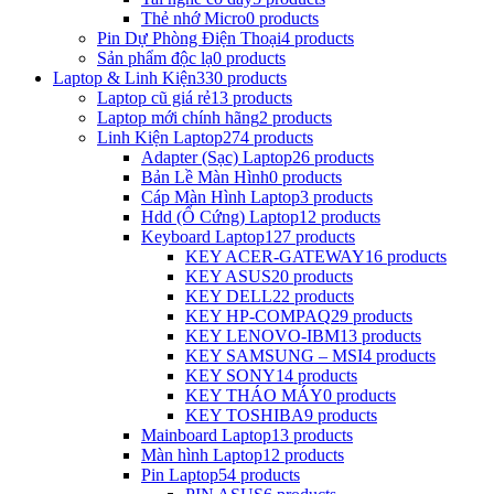
Thẻ nhớ Micro
0 products
Pin Dự Phòng Điện Thoại
4 products
Sản phẩm độc lạ
0 products
Laptop & Linh Kiện
330 products
Laptop cũ giá rẻ
13 products
Laptop mới chính hãng
2 products
Linh Kiện Laptop
274 products
Adapter (Sạc) Laptop
26 products
Bản Lề Màn Hình
0 products
Cáp Màn Hình Laptop
3 products
Hdd (Ổ Cứng) Laptop
12 products
Keyboard Laptop
127 products
KEY ACER-GATEWAY
16 products
KEY ASUS
20 products
KEY DELL
22 products
KEY HP-COMPAQ
29 products
KEY LENOVO-IBM
13 products
KEY SAMSUNG – MSI
4 products
KEY SONY
14 products
KEY THÁO MÁY
0 products
KEY TOSHIBA
9 products
Mainboard Laptop
13 products
Màn hình Laptop
12 products
Pin Laptop
54 products