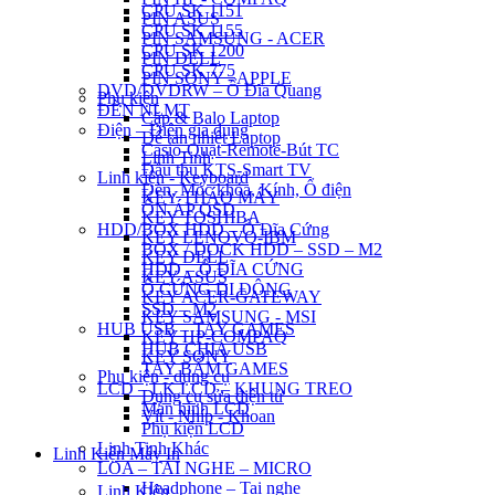
CPU SK 1151
PIN ASUS
CPU SK 1155
PIN SAMSUNG - ACER
CPU SK 1200
PIN DELL
CPU SK 775
PIN SONY - APPLE
DVD/DVDRW – Ổ Đĩa Quang
Phụ kiện
ĐÈN NLMT
Cặp & Balo Laptop
Điện – Điện gia dụng
Đế tản nhiệt Laptop
Casio-Quạt-Remote-Bút TC
Linh Tinh
Đầu thu KTS-Smart TV
Linh kiện - Keyboard
Đèn, Móc khóa, Kính, Ổ điện
KEY THÁO MÁY
ỔN ÁP QSD
KEY TOSHIBA
HDD/BOX HDD – Ổ Đĩa Cứng
KEY LENOVO-IBM
BOX / DOCK HDD – SSD – M2
KEY DELL
HDD – Ổ ĐĨA CỨNG
KEY ASUS
Ổ CỨNG DI ĐỘNG
KEY ACER-GATEWAY
SSD – M2
KEY SAMSUNG - MSI
HUB USB – TAY GAMES
KEY HP-COMPAQ
HUB CHIA USB
KEY SONY
TAY BẤM GAMES
Phụ kiện - dụng cụ
LCD – LK LCD – KHUNG TREO
Dụng cụ sửa điện tử
Màn hình LCD
Vít - Nhíp - Khoan
Phụ kiện LCD
Linh Tinh Khác
Linh Kiện Máy In
LOA – TAI NGHE – MICRO
Headphone – Tai nghe
Linh Kiện