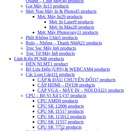
Quang – Chip Mực
40 products
Gạt Máy In
13 products
Mực Nạp Máy In & Photo
45 products
Mực Máy In
29 products
Mực In Laser
9 products
Mực In Màu
20 products
Mực Máy Photocopy
11 products
Phôi Không Chíp
5 products
Rulo – Nhông – Thanh Nhiệt
21 products
Trục Sạc Máy In
6 products
Trục Từ Máy In
8 products
Linh Kiện PC
948 products
ĐÈN NLMT
1 product
Bộ Lưu Điện (UPS) & WEBCAM
4 products
Các Loại Cáp
111 products
CÁP & ĐẦU CHUYỂN ĐỔI
37 products
CÁP HDMI – DVI
38 products
CÁP VGA – MÁY IN – NỐI DÀI
21 products
CPU – Bộ Vi Xử Lý
37 products
CPU AMD
0 products
CPU SK 1200
6 products
CPU SK 1151
7 products
CPU SK 1150
12 products
CPU SK 1155
7 products
CPU SK 775
2 products