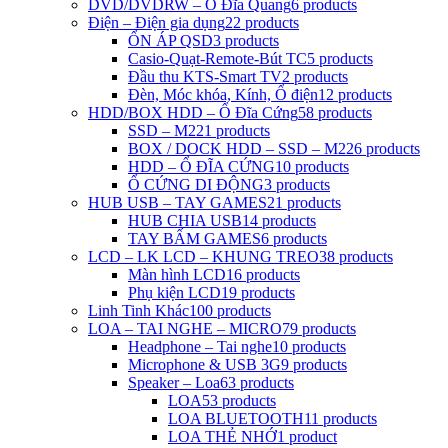
DVD/DVDRW – Ổ Đĩa Quang
6 products
Điện – Điện gia dụng
22 products
ỔN ÁP QSD
3 products
Casio-Quạt-Remote-Bút TC
5 products
Đầu thu KTS-Smart TV
2 products
Đèn, Móc khóa, Kính, Ổ điện
12 products
HDD/BOX HDD – Ổ Đĩa Cứng
58 products
SSD – M2
21 products
BOX / DOCK HDD – SSD – M2
26 products
HDD – Ổ ĐĨA CỨNG
10 products
Ổ CỨNG DI ĐỘNG
3 products
HUB USB – TAY GAMES
21 products
HUB CHIA USB
14 products
TAY BẤM GAMES
6 products
LCD – LK LCD – KHUNG TREO
38 products
Màn hình LCD
16 products
Phụ kiện LCD
19 products
Linh Tinh Khác
100 products
LOA – TAI NGHE – MICRO
79 products
Headphone – Tai nghe
10 products
Microphone & USB 3G
9 products
Speaker – Loa
63 products
LOA
53 products
LOA BLUETOOTH
11 products
LOA THẺ NHỚ
1 product