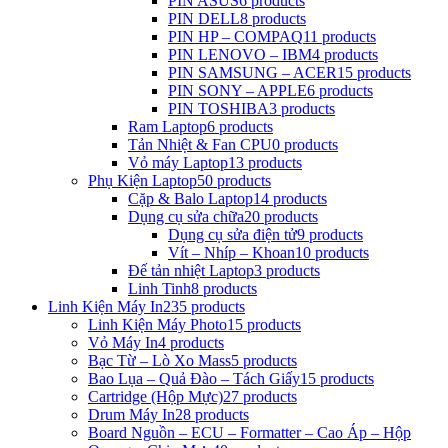
PIN ASUS
6 products
PIN DELL
8 products
PIN HP – COMPAQ
11 products
PIN LENOVO – IBM
4 products
PIN SAMSUNG – ACER
15 products
PIN SONY – APPLE
6 products
PIN TOSHIBA
3 products
Ram Laptop
6 products
Tản Nhiệt & Fan CPU
0 products
Vỏ máy Laptop
13 products
Phụ Kiện Laptop
50 products
Cặp & Balo Laptop
14 products
Dụng cụ sửa chữa
20 products
Dụng cụ sửa điện tử
9 products
Vít – Nhíp – Khoan
10 products
Đế tản nhiệt Laptop
3 products
Linh Tinh
8 products
Linh Kiện Máy In
235 products
Linh Kiện Máy Photo
15 products
Vỏ Máy In
4 products
Bạc Từ – Lò Xo Mass
5 products
Bao Lụa – Quả Đào – Tách Giấy
15 products
Cartridge (Hộp Mực)
27 products
Drum Máy In
28 products
Board Nguồn – ECU – Formatter – Cao Áp – Hộp