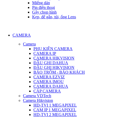
Miếng dán
Pin điện thoại
Gậy chụp hình
Kẹp, đế gắn, túi, ống Lens
CAMERA
Camera
PHỤ KIỆN CAMERA
CAMERA IP
CAMERA HIKVISION
ĐẦU GHI DAHUA
ĐẦU GHI HIKVISION
BÁO TRỘM - BÁO KHÁCH
CAMERA EZVIZ
CAMERA IMOU
CAMERA DAHUA
CÁP CAMERA
Camera VDTech
Camera Hikvision
HD-TVI 1 MEGAPIXEL
CAM IP 1 MEGAPIXEL
HD-TVI 2 MEGAPIXEL