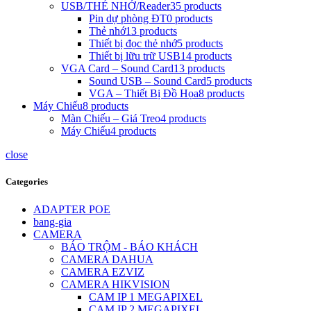
USB/THẺ NHỚ/Reader
35 products
Pin dự phòng ĐT
0 products
Thẻ nhớ
13 products
Thiết bị đọc thẻ nhớ
5 products
Thiết bị lữu trữ USB
14 products
VGA Card – Sound Card
13 products
Sound USB – Sound Card
5 products
VGA – Thiết Bị Đồ Họa
8 products
Máy Chiếu
8 products
Màn Chiếu – Giá Treo
4 products
Máy Chiếu
4 products
close
Categories
ADAPTER POE
bang-gia
CAMERA
BÁO TRỘM - BÁO KHÁCH
CAMERA DAHUA
CAMERA EZVIZ
CAMERA HIKVISION
CAM IP 1 MEGAPIXEL
CAM IP 2 MEGAPIXEL