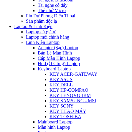
Tai nghe có dây
Thẻ nhớ Micro
Pin Dự Phòng Điện Thoại
Sản phẩm độc lạ
Laptop & Linh Kiện
Laptop cũ giá rẻ
Laptop mới chính hãng
Linh Kiện Laptop
Adapter (Sạc) Laptop
Bản Lề Màn Hình
Cáp Màn Hình Laptop
Hdd (Ổ Cứng) Laptop
Keyboard Laptop
KEY ACER-GATEWAY
KEY ASUS
KEY DELL
KEY HP-COMPAQ
KEY LENOVO-IBM
KEY SAMSUNG - MSI
KEY SONY
KEY THÁO MÁY
KEY TOSHIBA
Mainboard Laptop
Màn hình Laptop