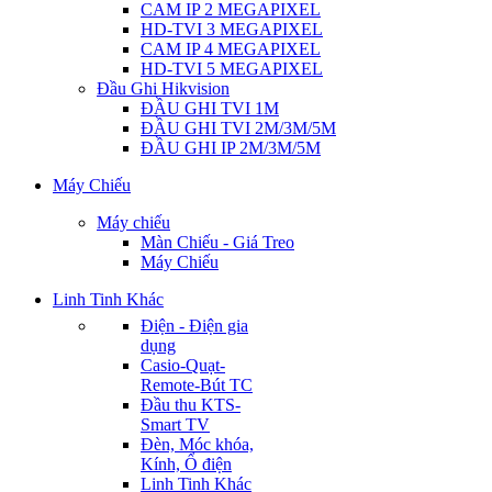
CAM IP 2 MEGAPIXEL
HD-TVI 3 MEGAPIXEL
CAM IP 4 MEGAPIXEL
HD-TVI 5 MEGAPIXEL
Đầu Ghi Hikvision
ĐẦU GHI TVI 1M
ĐẦU GHI TVI 2M/3M/5M
ĐẦU GHI IP 2M/3M/5M
Máy Chiếu
Máy chiếu
Màn Chiếu - Giá Treo
Máy Chiếu
Linh Tinh Khác
Điện - Điện gia
dụng
Casio-Quạt-
Remote-Bút TC
Đầu thu KTS-
Smart TV
Đèn, Móc khóa,
Kính, Ổ điện
Linh Tinh Khác