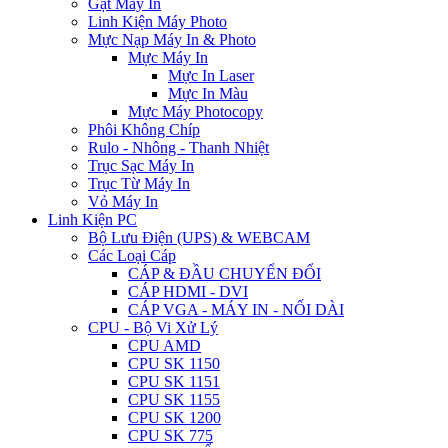
Gạt Máy In
Linh Kiện Máy Photo
Mực Nạp Máy In & Photo
Mực Máy In
Mực In Laser
Mực In Màu
Mực Máy Photocopy
Phôi Không Chíp
Rulo - Nhông - Thanh Nhiệt
Trục Sạc Máy In
Trục Từ Máy In
Vỏ Máy In
Linh Kiện PC
Bộ Lưu Điện (UPS) & WEBCAM
Các Loại Cáp
CÁP & ĐẦU CHUYỂN ĐỔI
CÁP HDMI - DVI
CÁP VGA - MÁY IN - NỐI DÀI
CPU - Bộ Vi Xử Lý
CPU AMD
CPU SK 1150
CPU SK 1151
CPU SK 1155
CPU SK 1200
CPU SK 775