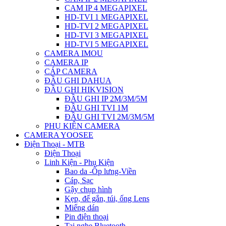
CAM IP 4 MEGAPIXEL
HD-TVI 1 MEGAPIXEL
HD-TVI 2 MEGAPIXEL
HD-TVI 3 MEGAPIXEL
HD-TVI 5 MEGAPIXEL
CAMERA IMOU
CAMERA IP
CÁP CAMERA
ĐẦU GHI DAHUA
ĐẦU GHI HIKVISION
ĐẦU GHI IP 2M/3M/5M
ĐẦU GHI TVI 1M
ĐẦU GHI TVI 2M/3M/5M
PHỤ KIỆN CAMERA
CAMERA YOOSEE
Điện Thoại - MTB
Điện Thoại
Linh Kiện - Phụ Kiện
Bao da -Ốp lưng-Viền
Cáp, Sạc
Gậy chụp hình
Kẹp, đế gắn, túi, ống Lens
Miếng dán
Pin điện thoại
Tai nghe Bluetooth