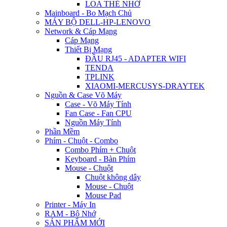
LOA THẺ NHỚ
Mainboard - Bo Mạch Chủ
MÁY BỘ DELL-HP-LENOVO
Network & Cáp Mạng
Cáp Mạng
Thiết Bị Mạng
ĐẦU RJ45 - ADAPTER WIFI
TENDA
TPLINK
XIAOMI-MERCUSYS-DRAYTEK
Nguồn & Case Võ Máy
Case - Võ Máy Tính
Fan Case - Fan CPU
Nguồn Máy Tính
Phần Mềm
Phím - Chuột - Combo
Combo Phím + Chuột
Keyboard - Bàn Phím
Mouse - Chuột
Chuột không dây
Mouse - Chuột
Mouse Pad
Printer - Máy In
RAM - Bộ Nhớ
SẢN PHẨM MỚI