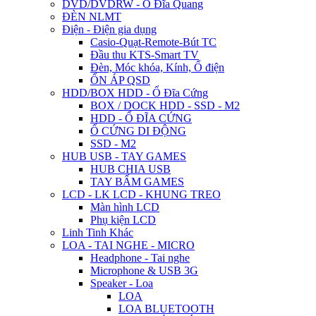
DVD/DVDRW - Ổ Đĩa Quang
ĐÈN NLMT
Điện - Điện gia dụng
Casio-Quạt-Remote-Bút TC
Đầu thu KTS-Smart TV
Đèn, Móc khóa, Kính, Ổ điện
ỔN ÁP QSD
HDD/BOX HDD - Ổ Đĩa Cứng
BOX / DOCK HDD - SSD - M2
HDD - Ổ ĐĨA CỨNG
Ổ CỨNG DI ĐỘNG
SSD - M2
HUB USB - TAY GAMES
HUB CHIA USB
TAY BẤM GAMES
LCD - LK LCD - KHUNG TREO
Màn hình LCD
Phụ kiện LCD
Linh Tinh Khác
LOA - TAI NGHE - MICRO
Headphone - Tai nghe
Microphone & USB 3G
Speaker - Loa
LOA
LOA BLUETOOTH