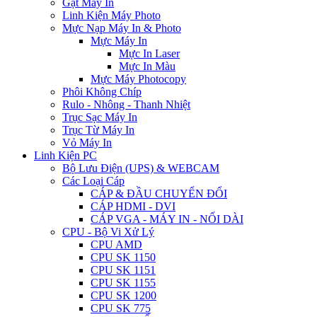
Gạt Máy In
Linh Kiện Máy Photo
Mực Nạp Máy In & Photo
Mực Máy In
Mực In Laser
Mực In Màu
Mực Máy Photocopy
Phôi Không Chíp
Rulo - Nhông - Thanh Nhiệt
Trục Sạc Máy In
Trục Từ Máy In
Vỏ Máy In
Linh Kiện PC
Bộ Lưu Điện (UPS) & WEBCAM
Các Loại Cáp
CÁP & ĐẦU CHUYỂN ĐỔI
CÁP HDMI - DVI
CÁP VGA - MÁY IN - NỐI DÀI
CPU - Bộ Vi Xử Lý
CPU AMD
CPU SK 1150
CPU SK 1151
CPU SK 1155
CPU SK 1200
CPU SK 775