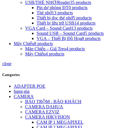
USB/THẺ NHỚ/Reader
35 products
Pin dự phòng ĐT
0 products
Thẻ nhớ
13 products
Thiết bị đọc thẻ nhớ
5 products
Thiết bị lữu trữ USB
14 products
VGA Card – Sound Card
13 products
Sound USB – Sound Card
5 products
VGA – Thiết Bị Đồ Họa
8 products
Máy Chiếu
8 products
Màn Chiếu – Giá Treo
4 products
Máy Chiếu
4 products
close
Categories
ADAPTER POE
bang-gia
CAMERA
BÁO TRỘM - BÁO KHÁCH
CAMERA DAHUA
CAMERA EZVIZ
CAMERA HIKVISION
CAM IP 1 MEGAPIXEL
CAM IP 2 MEGAPIXEL