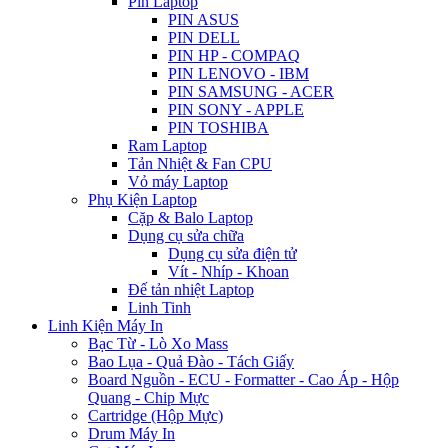
Pin Laptop
PIN ASUS
PIN DELL
PIN HP - COMPAQ
PIN LENOVO - IBM
PIN SAMSUNG - ACER
PIN SONY - APPLE
PIN TOSHIBA
Ram Laptop
Tản Nhiệt & Fan CPU
Vỏ máy Laptop
Phụ Kiện Laptop
Cặp & Balo Laptop
Dụng cụ sửa chữa
Dụng cụ sửa điện tử
Vít - Nhíp - Khoan
Đế tản nhiệt Laptop
Linh Tinh
Linh Kiện Máy In
Bạc Từ - Lò Xo Mass
Bao Lụa - Quả Đào - Tách Giấy
Board Nguồn - ECU - Formatter - Cao Áp - Hộp
Quang - Chip Mực
Cartridge (Hộp Mực)
Drum Máy In