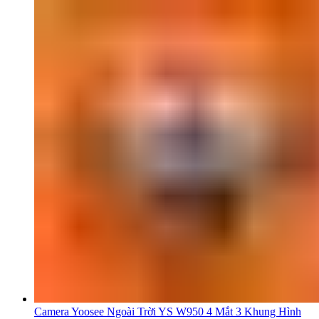
Camera Yoosee Ngoài Trời YS W950 4 Mắt 3 Khung Hình