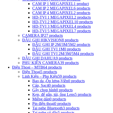
CAM IP 1 MEGAPIXEL
1 product
CAM IP 2 MEGAPIXEL
6 products
CAM IP 4 MEGAPIXEL
2 products
HD-TVI 1 MEGAPIXEL
2 products
HD-TVI 2 MEGAPIXEL
10 products
HD-TVI 3 MEGAPIXEL
4 products
HD-TVI 5 MEGAPIXEL
7 products
CAMERA IP
27 products
ĐẦU GHI HIKVISION
8 products
ĐẦU GHI IP 2M/3M/5M
2 products
ĐẦU GHI TVI 1M
0 products
ĐẦU GHI TVI 2M/3M/5M
4 products
ĐẦU GHI DAHUA
9 products
PHỤ KIỆN CAMERA
39 products
Điện Thoại – MTB
64 products
Điện Thoại
5 products
Linh Kiện – Phụ Kiện
59 products
Bao da -Ốp lưng-Viền
0 products
Cáp, Sạc
40 products
Gậy chụp hình
0 products
Kẹp, đế gắn, túi, ống Lens
5 products
Miếng dán
0 products
Pin điện thoại
0 products
Tai nghe Bluetooth
3 products
Tai nghe có dây
5 products