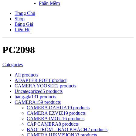
Phần Mềm
Trang Chủ
Shop
Bảng Giá
Liên Hệ
PC2098
Categories
All
products
ADAPTER POE
1 product
CAMERA YOOSEE
2 products
Uncategorized
5 products
bang-gia
131 products
CAMERA
159 products
CAMERA DAHUA
19 products
CAMERA EZVIZ
19 products
CAMERA IMOU
16 products
CÁP CAMERA
8 products
BÁO TRỘM – BÁO KHÁCH
2 products
CAMERA HIKVISION
33 products