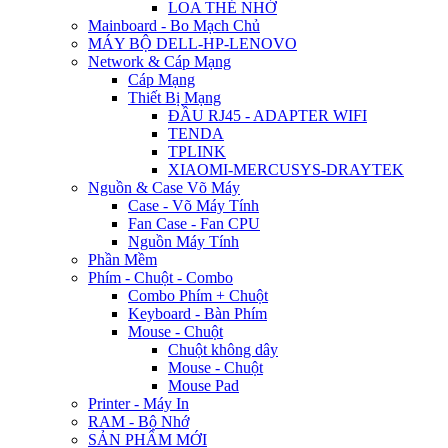
LOA THẺ NHỚ
Mainboard - Bo Mạch Chủ
MÁY BỘ DELL-HP-LENOVO
Network & Cáp Mạng
Cáp Mạng
Thiết Bị Mạng
ĐẦU RJ45 - ADAPTER WIFI
TENDA
TPLINK
XIAOMI-MERCUSYS-DRAYTEK
Nguồn & Case Võ Máy
Case - Võ Máy Tính
Fan Case - Fan CPU
Nguồn Máy Tính
Phần Mềm
Phím - Chuột - Combo
Combo Phím + Chuột
Keyboard - Bàn Phím
Mouse - Chuột
Chuột không dây
Mouse - Chuột
Mouse Pad
Printer - Máy In
RAM - Bộ Nhớ
SẢN PHẨM MỚI