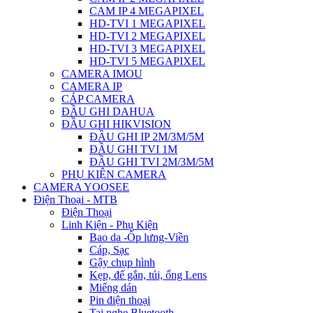
CAM IP 4 MEGAPIXEL
HD-TVI 1 MEGAPIXEL
HD-TVI 2 MEGAPIXEL
HD-TVI 3 MEGAPIXEL
HD-TVI 5 MEGAPIXEL
CAMERA IMOU
CAMERA IP
CÁP CAMERA
ĐẦU GHI DAHUA
ĐẦU GHI HIKVISION
ĐẦU GHI IP 2M/3M/5M
ĐẦU GHI TVI 1M
ĐẦU GHI TVI 2M/3M/5M
PHỤ KIỆN CAMERA
CAMERA YOOSEE
Điện Thoại - MTB
Điện Thoại
Linh Kiện - Phụ Kiện
Bao da -Ốp lưng-Viền
Cáp, Sạc
Gậy chụp hình
Kẹp, đế gắn, túi, ống Lens
Miếng dán
Pin điện thoại
Tai nghe Bluetooth