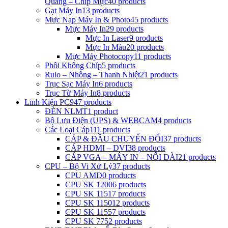
Quang – Chip Mực
40 products
Gạt Máy In
13 products
Mực Nạp Máy In & Photo
45 products
Mực Máy In
29 products
Mực In Laser
9 products
Mực In Màu
20 products
Mực Máy Photocopy
11 products
Phôi Không Chíp
5 products
Rulo – Nhông – Thanh Nhiệt
21 products
Trục Sạc Máy In
6 products
Trục Từ Máy In
8 products
Linh Kiện PC
947 products
ĐÈN NLMT
1 product
Bộ Lưu Điện (UPS) & WEBCAM
4 products
Các Loại Cáp
111 products
CÁP & ĐẦU CHUYỂN ĐỔI
37 products
CÁP HDMI – DVI
38 products
CÁP VGA – MÁY IN – NỐI DÀI
21 products
CPU – Bộ Vi Xử Lý
37 products
CPU AMD
0 products
CPU SK 1200
6 products
CPU SK 1151
7 products
CPU SK 1150
12 products
CPU SK 1155
7 products
CPU SK 775
2 products