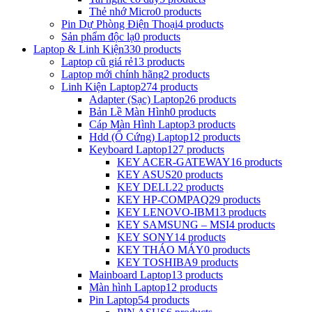
Thẻ nhớ Micro
0 products
Pin Dự Phòng Điện Thoại
4 products
Sản phẩm độc lạ
0 products
Laptop & Linh Kiện
330 products
Laptop cũ giá rẻ
13 products
Laptop mới chính hãng
2 products
Linh Kiện Laptop
274 products
Adapter (Sạc) Laptop
26 products
Bản Lề Màn Hình
0 products
Cáp Màn Hình Laptop
3 products
Hdd (Ổ Cứng) Laptop
12 products
Keyboard Laptop
127 products
KEY ACER-GATEWAY
16 products
KEY ASUS
20 products
KEY DELL
22 products
KEY HP-COMPAQ
29 products
KEY LENOVO-IBM
13 products
KEY SAMSUNG – MSI
4 products
KEY SONY
14 products
KEY THÁO MÁY
0 products
KEY TOSHIBA
9 products
Mainboard Laptop
13 products
Màn hình Laptop
12 products
Pin Laptop
54 products