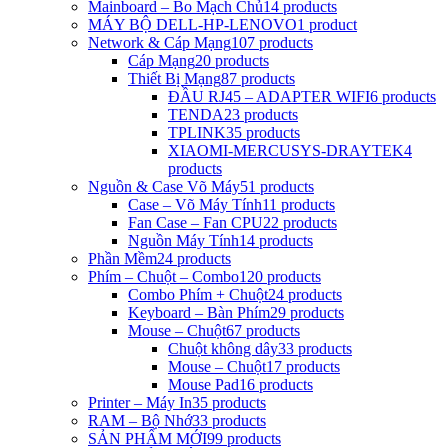
Mainboard – Bo Mạch Chủ
14 products
MÁY BỘ DELL-HP-LENOVO
1 product
Network & Cáp Mạng
107 products
Cáp Mạng
20 products
Thiết Bị Mạng
87 products
ĐẦU RJ45 – ADAPTER WIFI
6 products
TENDA
23 products
TPLINK
35 products
XIAOMI-MERCUSYS-DRAYTEK
4
products
Nguồn & Case Võ Máy
51 products
Case – Võ Máy Tính
11 products
Fan Case – Fan CPU
22 products
Nguồn Máy Tính
14 products
Phần Mềm
24 products
Phím – Chuột – Combo
120 products
Combo Phím + Chuột
24 products
Keyboard – Bàn Phím
29 products
Mouse – Chuột
67 products
Chuột không dây
33 products
Mouse – Chuột
17 products
Mouse Pad
16 products
Printer – Máy In
35 products
RAM – Bộ Nhớ
33 products
SẢN PHẨM MỚI
99 products