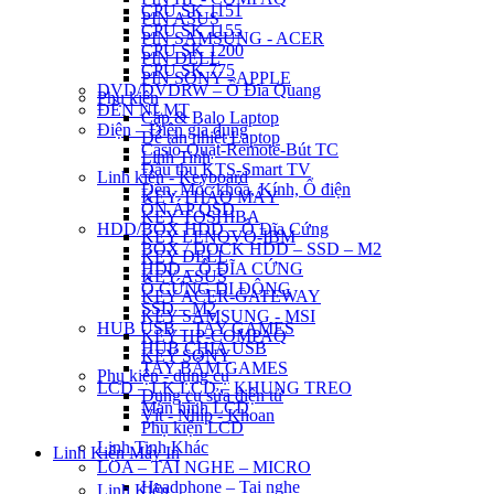
CPU SK 1151
PIN ASUS
CPU SK 1155
PIN SAMSUNG - ACER
CPU SK 1200
PIN DELL
CPU SK 775
PIN SONY - APPLE
DVD/DVDRW – Ổ Đĩa Quang
Phụ kiện
ĐÈN NLMT
Cặp & Balo Laptop
Điện – Điện gia dụng
Đế tản nhiệt Laptop
Casio-Quạt-Remote-Bút TC
Linh Tinh
Đầu thu KTS-Smart TV
Linh kiện - Keyboard
Đèn, Móc khóa, Kính, Ổ điện
KEY THÁO MÁY
ỔN ÁP QSD
KEY TOSHIBA
HDD/BOX HDD – Ổ Đĩa Cứng
KEY LENOVO-IBM
BOX / DOCK HDD – SSD – M2
KEY DELL
HDD – Ổ ĐĨA CỨNG
KEY ASUS
Ổ CỨNG DI ĐỘNG
KEY ACER-GATEWAY
SSD – M2
KEY SAMSUNG - MSI
HUB USB – TAY GAMES
KEY HP-COMPAQ
HUB CHIA USB
KEY SONY
TAY BẤM GAMES
Phụ kiện - dụng cụ
LCD – LK LCD – KHUNG TREO
Dụng cụ sửa điện tử
Màn hình LCD
Vít - Nhíp - Khoan
Phụ kiện LCD
Linh Tinh Khác
Linh Kiện Máy In
LOA – TAI NGHE – MICRO
Headphone – Tai nghe
Linh Kiện