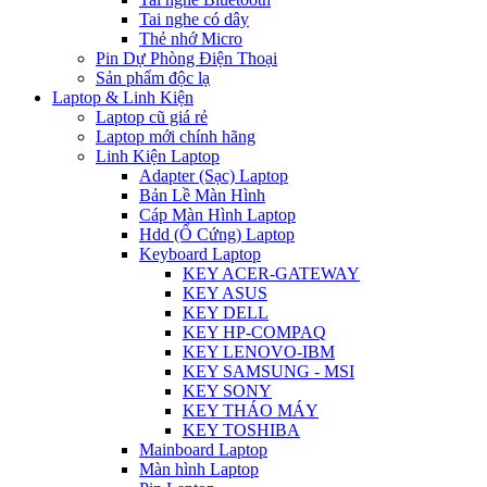
Tai nghe có dây
Thẻ nhớ Micro
Pin Dự Phòng Điện Thoại
Sản phẩm độc lạ
Laptop & Linh Kiện
Laptop cũ giá rẻ
Laptop mới chính hãng
Linh Kiện Laptop
Adapter (Sạc) Laptop
Bản Lề Màn Hình
Cáp Màn Hình Laptop
Hdd (Ổ Cứng) Laptop
Keyboard Laptop
KEY ACER-GATEWAY
KEY ASUS
KEY DELL
KEY HP-COMPAQ
KEY LENOVO-IBM
KEY SAMSUNG - MSI
KEY SONY
KEY THÁO MÁY
KEY TOSHIBA
Mainboard Laptop
Màn hình Laptop