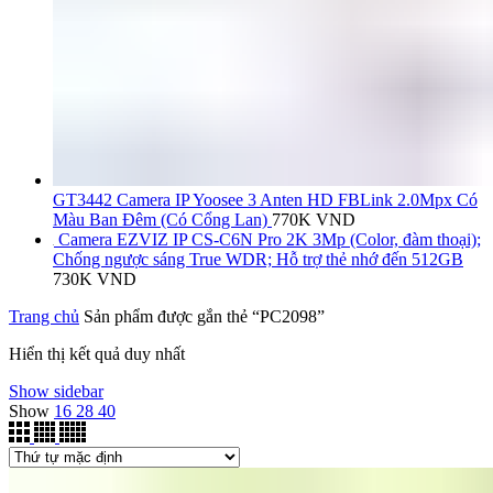
GT3442 Camera IP Yoosee 3 Anten HD FBLink 2.0Mpx Có
Màu Ban Đêm (Có Cổng Lan)
770K
VND
Camera EZVIZ IP CS-C6N Pro 2K 3Mp (Color, đàm thoại);
Chống ngược sáng True WDR; Hỗ trợ thẻ nhớ đến 512GB
730K
VND
Trang chủ
Sản phẩm được gắn thẻ “PC2098”
Hiển thị kết quả duy nhất
Show sidebar
Show
16
28
40