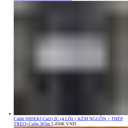
Cable HIDEKI Cat3+2C (4 LÕI + KÈM NGUỒN + THÉP
TREO) Cuộn 305m
2,450K
VND