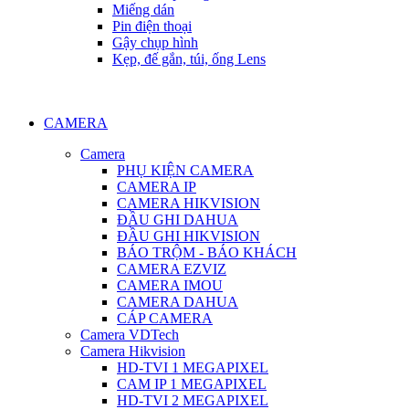
Miếng dán
Pin điện thoại
Gậy chụp hình
Kẹp, đế gắn, túi, ống Lens
CAMERA
Camera
PHỤ KIỆN CAMERA
CAMERA IP
CAMERA HIKVISION
ĐẦU GHI DAHUA
ĐẦU GHI HIKVISION
BÁO TRỘM - BÁO KHÁCH
CAMERA EZVIZ
CAMERA IMOU
CAMERA DAHUA
CÁP CAMERA
Camera VDTech
Camera Hikvision
HD-TVI 1 MEGAPIXEL
CAM IP 1 MEGAPIXEL
HD-TVI 2 MEGAPIXEL