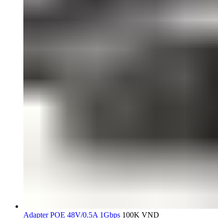
Adapter POE 48V/0.5A 1Gbps
100K
VND