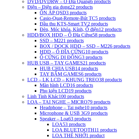
DVD/DVDRW – Ổ Đĩa Quang
6 products
Điện – Điện gia dụng
22 products
ỔN ÁP QSD
3 products
Casio-Quạt-Remote-Bút TC
5 products
Đầu thu KTS-Smart TV
2 products
Đèn, Móc khóa, Kính, Ổ điện
12 products
HDD/BOX HDD – Ổ Đĩa Cứng
58 products
SSD – M2
21 products
BOX / DOCK HDD – SSD – M2
26 products
HDD – Ổ ĐĨA CỨNG
10 products
Ổ CỨNG DI ĐỘNG
3 products
HUB USB – TAY GAMES
21 products
HUB CHIA USB
14 products
TAY BẤM GAMES
6 products
LCD – LK LCD – KHUNG TREO
38 products
Màn hình LCD
16 products
Phụ kiện LCD
19 products
Linh Tinh Khác
100 products
LOA – TAI NGHE – MICRO
79 products
Headphone – Tai nghe
10 products
Microphone & USB 3G
9 products
Speaker – Loa
63 products
LOA
53 products
LOA BLUETOOTH
11 products
LOA THẺ NHỚ
1 product