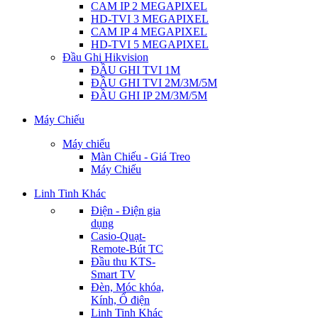
CAM IP 2 MEGAPIXEL
HD-TVI 3 MEGAPIXEL
CAM IP 4 MEGAPIXEL
HD-TVI 5 MEGAPIXEL
Đầu Ghi Hikvision
ĐẦU GHI TVI 1M
ĐẦU GHI TVI 2M/3M/5M
ĐẦU GHI IP 2M/3M/5M
Máy Chiếu
Máy chiếu
Màn Chiếu - Giá Treo
Máy Chiếu
Linh Tinh Khác
Điện - Điện gia
dụng
Casio-Quạt-
Remote-Bút TC
Đầu thu KTS-
Smart TV
Đèn, Móc khóa,
Kính, Ổ điện
Linh Tinh Khác