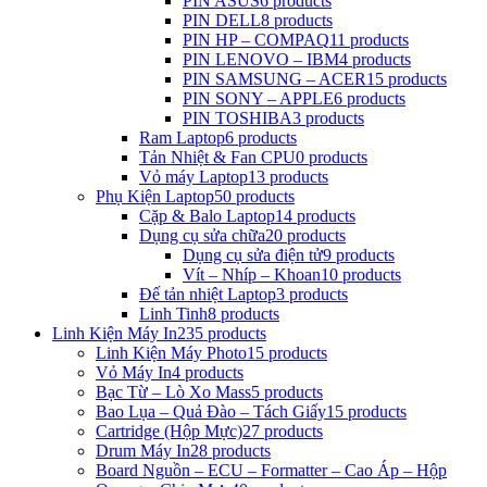
PIN ASUS
6 products
PIN DELL
8 products
PIN HP – COMPAQ
11 products
PIN LENOVO – IBM
4 products
PIN SAMSUNG – ACER
15 products
PIN SONY – APPLE
6 products
PIN TOSHIBA
3 products
Ram Laptop
6 products
Tản Nhiệt & Fan CPU
0 products
Vỏ máy Laptop
13 products
Phụ Kiện Laptop
50 products
Cặp & Balo Laptop
14 products
Dụng cụ sửa chữa
20 products
Dụng cụ sửa điện tử
9 products
Vít – Nhíp – Khoan
10 products
Đế tản nhiệt Laptop
3 products
Linh Tinh
8 products
Linh Kiện Máy In
235 products
Linh Kiện Máy Photo
15 products
Vỏ Máy In
4 products
Bạc Từ – Lò Xo Mass
5 products
Bao Lụa – Quả Đào – Tách Giấy
15 products
Cartridge (Hộp Mực)
27 products
Drum Máy In
28 products
Board Nguồn – ECU – Formatter – Cao Áp – Hộp