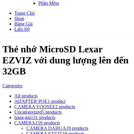
Phần Mềm
Trang Chủ
Shop
Bảng Giá
Liên Hệ
Thẻ nhớ MicroSD Lexar
EZVIZ với dung lượng lên đến
32GB
Categories
All
products
ADAPTER POE
1 product
CAMERA YOOSEE
2 products
Uncategorized
5 products
bang-gia
131 products
CAMERA
159 products
CAMERA DAHUA
19 products
CAMERA EZVIZ
19 products