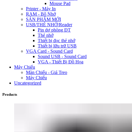
Mouse Pad
Printer - Máy In
RAM - Bộ Nhớ
SẢN PHẨM MỚI
USB/THẺ NHỚ/Reader
Pin dự phòng ĐT
Thẻ nhớ
Thiết bị đọc thẻ nhớ
Thiết bị lữu trữ USB
VGA Card - Sound Card
Sound USB - Sound Card
VGA - Thiết Bị Đồ Họa
Máy Chiếu
Màn Chiếu - Giá Treo
Máy Chiếu
Uncategorized
Products