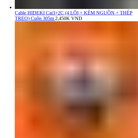
Cable HIDEKI Cat3+2C (4 LÕI + KÈM NGUỒN + THÉP
TREO) Cuộn 305m
2,450K
VND