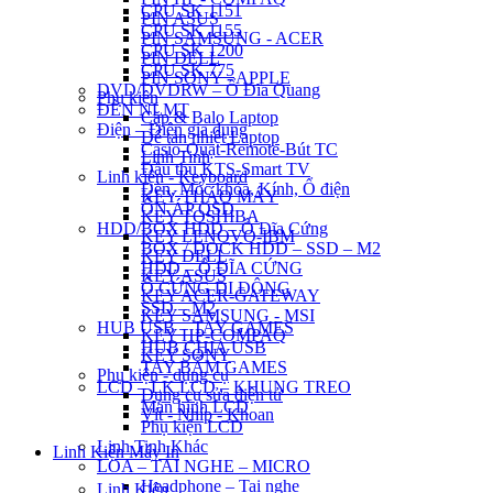
CPU SK 1151
PIN ASUS
CPU SK 1155
PIN SAMSUNG - ACER
CPU SK 1200
PIN DELL
CPU SK 775
PIN SONY - APPLE
DVD/DVDRW – Ổ Đĩa Quang
Phụ kiện
ĐÈN NLMT
Cặp & Balo Laptop
Điện – Điện gia dụng
Đế tản nhiệt Laptop
Casio-Quạt-Remote-Bút TC
Linh Tinh
Đầu thu KTS-Smart TV
Linh kiện - Keyboard
Đèn, Móc khóa, Kính, Ổ điện
KEY THÁO MÁY
ỔN ÁP QSD
KEY TOSHIBA
HDD/BOX HDD – Ổ Đĩa Cứng
KEY LENOVO-IBM
BOX / DOCK HDD – SSD – M2
KEY DELL
HDD – Ổ ĐĨA CỨNG
KEY ASUS
Ổ CỨNG DI ĐỘNG
KEY ACER-GATEWAY
SSD – M2
KEY SAMSUNG - MSI
HUB USB – TAY GAMES
KEY HP-COMPAQ
HUB CHIA USB
KEY SONY
TAY BẤM GAMES
Phụ kiện - dụng cụ
LCD – LK LCD – KHUNG TREO
Dụng cụ sửa điện tử
Màn hình LCD
Vít - Nhíp - Khoan
Phụ kiện LCD
Linh Tinh Khác
Linh Kiện Máy In
LOA – TAI NGHE – MICRO
Headphone – Tai nghe
Linh Kiện