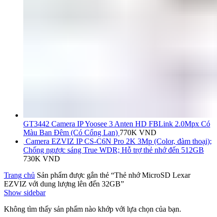
GT3442 Camera IP Yoosee 3 Anten HD FBLink 2.0Mpx Có
Màu Ban Đêm (Có Cổng Lan)
770K
VND
Camera EZVIZ IP CS-C6N Pro 2K 3Mp (Color, đàm thoại);
Chống ngược sáng True WDR; Hỗ trợ thẻ nhớ đến 512GB
730K
VND
Trang chủ
Sản phẩm được gắn thẻ “Thẻ nhớ MicroSD Lexar
EZVIZ với dung lượng lên đến 32GB”
Show sidebar
Không tìm thấy sản phẩm nào khớp với lựa chọn của bạn.