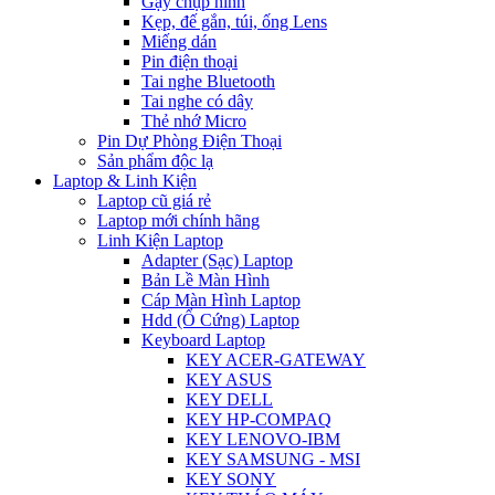
Gậy chụp hình
Kẹp, đế gắn, túi, ống Lens
Miếng dán
Pin điện thoại
Tai nghe Bluetooth
Tai nghe có dây
Thẻ nhớ Micro
Pin Dự Phòng Điện Thoại
Sản phẩm độc lạ
Laptop & Linh Kiện
Laptop cũ giá rẻ
Laptop mới chính hãng
Linh Kiện Laptop
Adapter (Sạc) Laptop
Bản Lề Màn Hình
Cáp Màn Hình Laptop
Hdd (Ổ Cứng) Laptop
Keyboard Laptop
KEY ACER-GATEWAY
KEY ASUS
KEY DELL
KEY HP-COMPAQ
KEY LENOVO-IBM
KEY SAMSUNG - MSI
KEY SONY