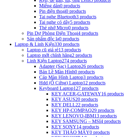
Kẹp, đế gắn, túi, ống Lens
5 products
Miếng dán
0 products
Pin điện thoại
0 products
Tai nghe Bluetooth
3 products
Tai nghe có dây
5 products
Thẻ nhớ Micro
0 products
Pin Dự Phòng Điện Thoại
4 products
Sản phẩm độc lạ
0 products
Laptop & Linh Kiện
330 products
Laptop cũ giá rẻ
13 products
Laptop mới chính hãng
2 products
Linh Kiện Laptop
274 products
Adapter (Sạc) Laptop
26 products
Bản Lề Màn Hình
0 products
Cáp Màn Hình Laptop
3 products
Hdd (Ổ Cứng) Laptop
12 products
Keyboard Laptop
127 products
KEY ACER-GATEWAY
16 products
KEY ASUS
20 products
KEY DELL
22 products
KEY HP-COMPAQ
29 products
KEY LENOVO-IBM
13 products
KEY SAMSUNG – MSI
4 products
KEY SONY
14 products
KEY THÁO MÁY
0 products