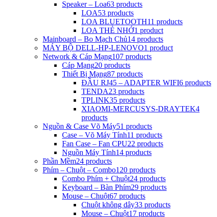
Speaker – Loa
63 products
LOA
53 products
LOA BLUETOOTH
11 products
LOA THẺ NHỚ
1 product
Mainboard – Bo Mạch Chủ
14 products
MÁY BỘ DELL-HP-LENOVO
1 product
Network & Cáp Mạng
107 products
Cáp Mạng
20 products
Thiết Bị Mạng
87 products
ĐẦU RJ45 – ADAPTER WIFI
6 products
TENDA
23 products
TPLINK
35 products
XIAOMI-MERCUSYS-DRAYTEK
4
products
Nguồn & Case Võ Máy
51 products
Case – Võ Máy Tính
11 products
Fan Case – Fan CPU
22 products
Nguồn Máy Tính
14 products
Phần Mềm
24 products
Phím – Chuột – Combo
120 products
Combo Phím + Chuột
24 products
Keyboard – Bàn Phím
29 products
Mouse – Chuột
67 products
Chuột không dây
33 products
Mouse – Chuột
17 products