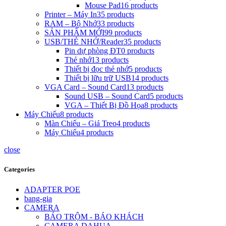
Mouse Pad
16 products
Printer – Máy In
35 products
RAM – Bộ Nhớ
33 products
SẢN PHẨM MỚI
99 products
USB/THẺ NHỚ/Reader
35 products
Pin dự phòng ĐT
0 products
Thẻ nhớ
13 products
Thiết bị đọc thẻ nhớ
5 products
Thiết bị lữu trữ USB
14 products
VGA Card – Sound Card
13 products
Sound USB – Sound Card
5 products
VGA – Thiết Bị Đồ Họa
8 products
Máy Chiếu
8 products
Màn Chiếu – Giá Treo
4 products
Máy Chiếu
4 products
close
Categories
ADAPTER POE
bang-gia
CAMERA
BÁO TRỘM - BÁO KHÁCH
CAMERA DAHUA