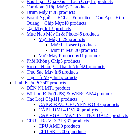
Bao Lụa – Quả Đào – Tách Giấy
15 products
Cartridge (Hộp Mực)
27 products
Drum Máy In
28 products
Board Nguồn – ECU – Formatter – Cao Áp – Hộp
Quang – Chip Mực
40 products
Gạt Máy In
13 products
Mực Nạp Máy In & Photo
45 products
Mực Máy In
29 products
Mực In Laser
9 products
Mực In Màu
20 products
Mực Máy Photocopy
11 products
Phôi Không Chíp
5 products
Rulo – Nhông – Thanh Nhiệt
21 products
Trục Sạc Máy In
6 products
Trục Từ Máy In
8 products
Linh Kiện PC
947 products
ĐÈN NLMT
1 product
Bộ Lưu Điện (UPS) & WEBCAM
4 products
Các Loại Cáp
111 products
CÁP & ĐẦU CHUYỂN ĐỔI
37 products
CÁP HDMI – DVI
38 products
CÁP VGA – MÁY IN – NỐI DÀI
21 products
CPU – Bộ Vi Xử Lý
37 products
CPU AMD
0 products
CPU SK 1200
6 products