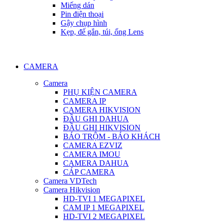
Miếng dán
Pin điện thoại
Gậy chụp hình
Kẹp, đế gắn, túi, ống Lens
CAMERA
Camera
PHỤ KIỆN CAMERA
CAMERA IP
CAMERA HIKVISION
ĐẦU GHI DAHUA
ĐẦU GHI HIKVISION
BÁO TRỘM - BÁO KHÁCH
CAMERA EZVIZ
CAMERA IMOU
CAMERA DAHUA
CÁP CAMERA
Camera VDTech
Camera Hikvision
HD-TVI 1 MEGAPIXEL
CAM IP 1 MEGAPIXEL
HD-TVI 2 MEGAPIXEL