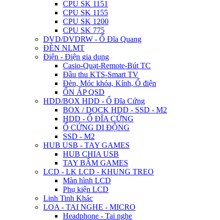
CPU SK 1151
CPU SK 1155
CPU SK 1200
CPU SK 775
DVD/DVDRW - Ổ Đĩa Quang
ĐÈN NLMT
Điện - Điện gia dụng
Casio-Quạt-Remote-Bút TC
Đầu thu KTS-Smart TV
Đèn, Móc khóa, Kính, Ổ điện
ỔN ÁP QSD
HDD/BOX HDD - Ổ Đĩa Cứng
BOX / DOCK HDD - SSD - M2
HDD - Ổ ĐĨA CỨNG
Ổ CỨNG DI ĐỘNG
SSD - M2
HUB USB - TAY GAMES
HUB CHIA USB
TAY BẤM GAMES
LCD - LK LCD - KHUNG TREO
Màn hình LCD
Phụ kiện LCD
Linh Tinh Khác
LOA - TAI NGHE - MICRO
Headphone - Tai nghe