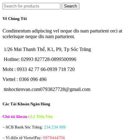
Search
Về Chúng Tôi
Condimentum adipiscing vel neque dis nam parturient orci at
scelerisque neque dis nam parturient.
1/26 Mai Thanh Thế, K1, P9, Tp Sóc Trăng
Hotline: 02993 827728-0899500996
Mobi : 0933 42 77 66-0939 718 720
Viettel : 0366 096 496
tinhoctienvan.com0793827728@gmail.com
Các Tài Khoản Ngân Hàng
Chủ tài khoản :
Lý Tiến Văn
– ACB Bank
Sóc Trăng:
234 234 999
– Ví điện tử ViettelPay:
0979444706