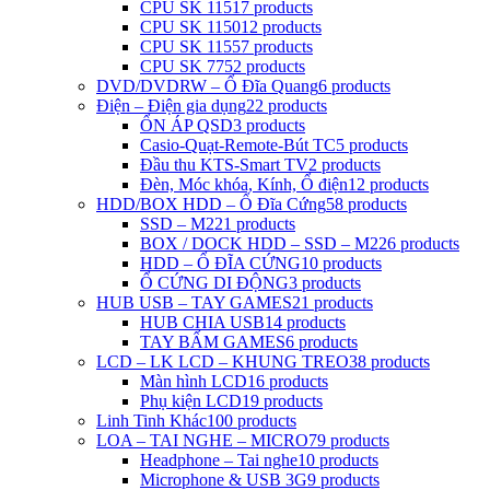
CPU SK 1151
7 products
CPU SK 1150
12 products
CPU SK 1155
7 products
CPU SK 775
2 products
DVD/DVDRW – Ổ Đĩa Quang
6 products
Điện – Điện gia dụng
22 products
ỔN ÁP QSD
3 products
Casio-Quạt-Remote-Bút TC
5 products
Đầu thu KTS-Smart TV
2 products
Đèn, Móc khóa, Kính, Ổ điện
12 products
HDD/BOX HDD – Ổ Đĩa Cứng
58 products
SSD – M2
21 products
BOX / DOCK HDD – SSD – M2
26 products
HDD – Ổ ĐĨA CỨNG
10 products
Ổ CỨNG DI ĐỘNG
3 products
HUB USB – TAY GAMES
21 products
HUB CHIA USB
14 products
TAY BẤM GAMES
6 products
LCD – LK LCD – KHUNG TREO
38 products
Màn hình LCD
16 products
Phụ kiện LCD
19 products
Linh Tinh Khác
100 products
LOA – TAI NGHE – MICRO
79 products
Headphone – Tai nghe
10 products
Microphone & USB 3G
9 products