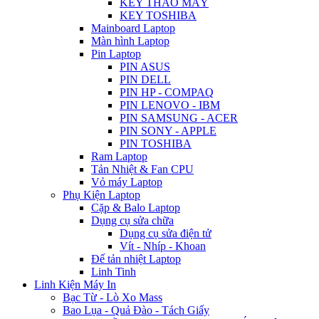
KEY THÁO MÁY
KEY TOSHIBA
Mainboard Laptop
Màn hình Laptop
Pin Laptop
PIN ASUS
PIN DELL
PIN HP - COMPAQ
PIN LENOVO - IBM
PIN SAMSUNG - ACER
PIN SONY - APPLE
PIN TOSHIBA
Ram Laptop
Tản Nhiệt & Fan CPU
Vỏ máy Laptop
Phụ Kiện Laptop
Cặp & Balo Laptop
Dụng cụ sửa chữa
Dụng cụ sửa điện tử
Vít - Nhíp - Khoan
Đế tản nhiệt Laptop
Linh Tinh
Linh Kiện Máy In
Bạc Từ - Lò Xo Mass
Bao Lụa - Quả Đào - Tách Giấy