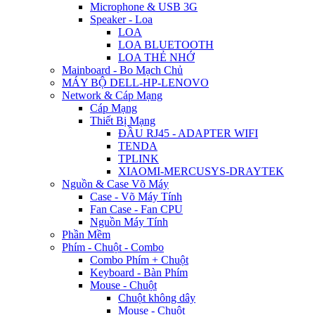
Microphone & USB 3G
Speaker - Loa
LOA
LOA BLUETOOTH
LOA THẺ NHỚ
Mainboard - Bo Mạch Chủ
MÁY BỘ DELL-HP-LENOVO
Network & Cáp Mạng
Cáp Mạng
Thiết Bị Mạng
ĐẦU RJ45 - ADAPTER WIFI
TENDA
TPLINK
XIAOMI-MERCUSYS-DRAYTEK
Nguồn & Case Võ Máy
Case - Võ Máy Tính
Fan Case - Fan CPU
Nguồn Máy Tính
Phần Mềm
Phím - Chuột - Combo
Combo Phím + Chuột
Keyboard - Bàn Phím
Mouse - Chuột
Chuột không dây
Mouse - Chuột