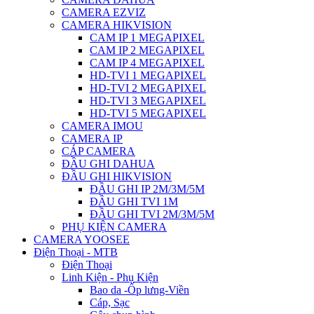
CAMERA EZVIZ
CAMERA HIKVISION
CAM IP 1 MEGAPIXEL
CAM IP 2 MEGAPIXEL
CAM IP 4 MEGAPIXEL
HD-TVI 1 MEGAPIXEL
HD-TVI 2 MEGAPIXEL
HD-TVI 3 MEGAPIXEL
HD-TVI 5 MEGAPIXEL
CAMERA IMOU
CAMERA IP
CÁP CAMERA
ĐẦU GHI DAHUA
ĐẦU GHI HIKVISION
ĐẦU GHI IP 2M/3M/5M
ĐẦU GHI TVI 1M
ĐẦU GHI TVI 2M/3M/5M
PHỤ KIỆN CAMERA
CAMERA YOOSEE
Điện Thoại - MTB
Điện Thoại
Linh Kiện - Phụ Kiện
Bao da -Ốp lưng-Viền
Cáp, Sạc