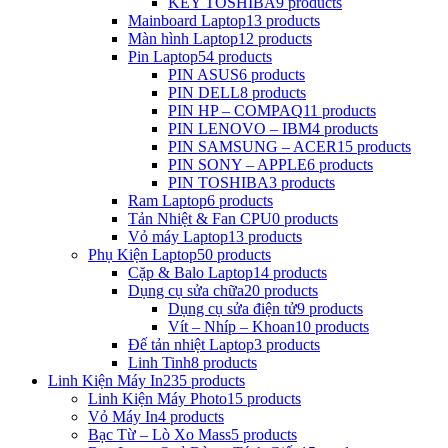
KEY TOSHIBA
9 products
Mainboard Laptop
13 products
Màn hình Laptop
12 products
Pin Laptop
54 products
PIN ASUS
6 products
PIN DELL
8 products
PIN HP – COMPAQ
11 products
PIN LENOVO – IBM
4 products
PIN SAMSUNG – ACER
15 products
PIN SONY – APPLE
6 products
PIN TOSHIBA
3 products
Ram Laptop
6 products
Tản Nhiệt & Fan CPU
0 products
Vỏ máy Laptop
13 products
Phụ Kiện Laptop
50 products
Cặp & Balo Laptop
14 products
Dụng cụ sửa chữa
20 products
Dụng cụ sửa điện tử
9 products
Vít – Nhíp – Khoan
10 products
Đế tản nhiệt Laptop
3 products
Linh Tinh
8 products
Linh Kiện Máy In
235 products
Linh Kiện Máy Photo
15 products
Vỏ Máy In
4 products
Bạc Từ – Lò Xo Mass
5 products