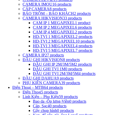
CAMERA IMOU
16 products
CÁP CAMERA
8 products
BÁO TRỘM – BÁO KHÁCH
2 products
CAMERA HIKVISION
33 products
CAM IP 1 MEGAPIXEL
1 product
CAM IP 2 MEGAPIXEL
6 products
CAM IP 4 MEGAPIXEL
2 products
HD-TVI 1 MEGAPIXEL
2 products
HD-TVI 2 MEGAPIXEL
10 products
HD-TVI 3 MEGAPIXEL
4 products
HD-TVI 5 MEGAPIXEL
7 products
CAMERA IP
27 products
ĐẦU GHI HIKVISION
8 products
ĐẦU GHI IP 2M/3M/5M
2 products
ĐẦU GHI TVI 1M
0 products
ĐẦU GHI TVI 2M/3M/5M
4 products
ĐẦU GHI DAHUA
9 products
PHỤ KIỆN CAMERA
39 products
Điện Thoại – MTB
64 products
Điện Thoại
5 products
Linh Kiện – Phụ Kiện
59 products
Bao da -Ốp lưng-Viền
0 products
Cáp, Sạc
40 products
Gậy chụp hình
0 products