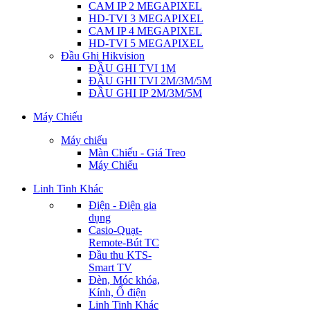
CAM IP 2 MEGAPIXEL
HD-TVI 3 MEGAPIXEL
CAM IP 4 MEGAPIXEL
HD-TVI 5 MEGAPIXEL
Đầu Ghi Hikvision
ĐẦU GHI TVI 1M
ĐẦU GHI TVI 2M/3M/5M
ĐẦU GHI IP 2M/3M/5M
Máy Chiếu
Máy chiếu
Màn Chiếu - Giá Treo
Máy Chiếu
Linh Tinh Khác
Điện - Điện gia
dụng
Casio-Quạt-
Remote-Bút TC
Đầu thu KTS-
Smart TV
Đèn, Móc khóa,
Kính, Ổ điện
Linh Tinh Khác