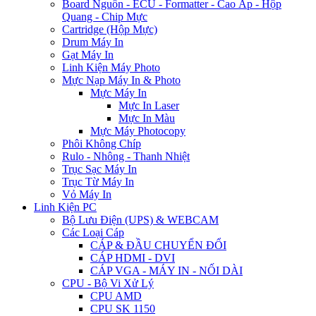
Board Nguồn - ECU - Formatter - Cao Áp - Hộp
Quang - Chip Mực
Cartridge (Hộp Mực)
Drum Máy In
Gạt Máy In
Linh Kiện Máy Photo
Mực Nạp Máy In & Photo
Mực Máy In
Mực In Laser
Mực In Màu
Mực Máy Photocopy
Phôi Không Chíp
Rulo - Nhông - Thanh Nhiệt
Trục Sạc Máy In
Trục Từ Máy In
Vỏ Máy In
Linh Kiện PC
Bộ Lưu Điện (UPS) & WEBCAM
Các Loại Cáp
CÁP & ĐẦU CHUYỂN ĐỔI
CÁP HDMI - DVI
CÁP VGA - MÁY IN - NỐI DÀI
CPU - Bộ Vi Xử Lý
CPU AMD
CPU SK 1150