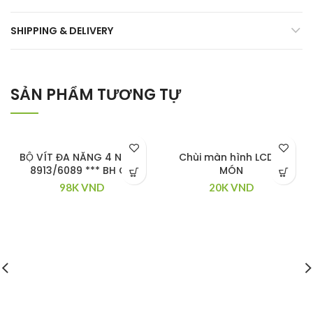
SHIPPING & DELIVERY
SẢN PHẨM TƯƠNG TỰ
BỘ VÍT ĐA NĂNG 4 NGĂN
Chùi màn hình LCD 4
8913/6089 *** BH OK
MÓN
98K
VND
20K
VND