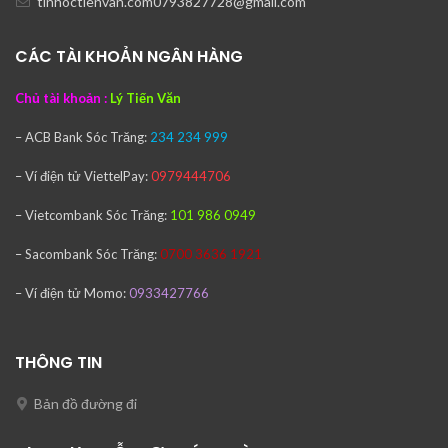
tinhoctienvan.com0793827728@gmail.com
CÁC TÀI KHOẢN NGÂN HÀNG
Chủ tài khoản :
Lý Tiến Văn
– ACB Bank
Sóc Trăng:
234 234 999
– Ví điện tử ViettelPay:
0979444706
– Vietcombank
Sóc Trăng:
101 986 0949
– Sacombank
Sóc Trăng:
0700 3636 1921
– Ví điện tử Momo:
0933427766
THÔNG TIN
Bản đồ đường đi