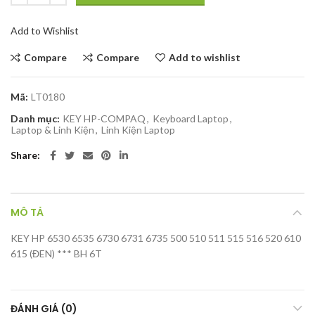
Add to Wishlist
Compare
Compare
Add to wishlist
Mã:
LT0180
Danh mục:
KEY HP-COMPAQ
,
Keyboard Laptop
,
Laptop & Linh Kiện
,
Linh Kiện Laptop
Share
MÔ TẢ
KEY HP 6530 6535 6730 6731 6735 500 510 511 515 516 520 610
615 (ĐEN) *** BH 6T
ĐÁNH GIÁ (0)