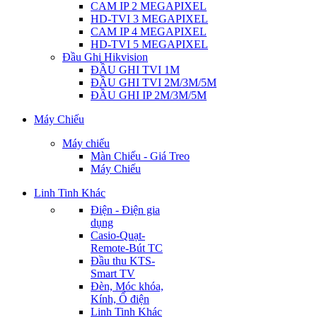
CAM IP 2 MEGAPIXEL
HD-TVI 3 MEGAPIXEL
CAM IP 4 MEGAPIXEL
HD-TVI 5 MEGAPIXEL
Đầu Ghi Hikvision
ĐẦU GHI TVI 1M
ĐẦU GHI TVI 2M/3M/5M
ĐẦU GHI IP 2M/3M/5M
Máy Chiếu
Máy chiếu
Màn Chiếu - Giá Treo
Máy Chiếu
Linh Tinh Khác
Điện - Điện gia
dụng
Casio-Quạt-
Remote-Bút TC
Đầu thu KTS-
Smart TV
Đèn, Móc khóa,
Kính, Ổ điện
Linh Tinh Khác