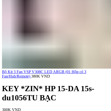
Bộ Kit 3 Fan VSP V308C LED ARGB (01 Hộp có 3
Fan/Hub/Remote)
380K
VND
KEY *ZIN* HP 15-DA 15s-
du1056TU BẠC
300K
VND