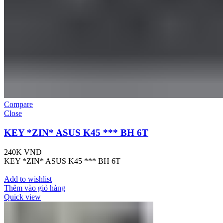
Compare
Close
KEY *ZIN* ASUS K45 *** BH 6T
240K
VND
KEY *ZIN* ASUS K45 *** BH 6T
Add to wishlist
Thêm vào giỏ hàng
Quick view