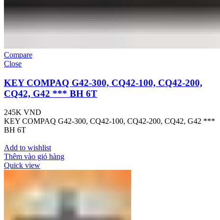
Compare
Close
KEY COMPAQ G42-300, CQ42-100, CQ42-200,
CQ42, G42 *** BH 6T
245K
VND
KEY COMPAQ G42-300, CQ42-100, CQ42-200, CQ42, G42 ***
BH 6T
Add to wishlist
Thêm vào giỏ hàng
Quick view