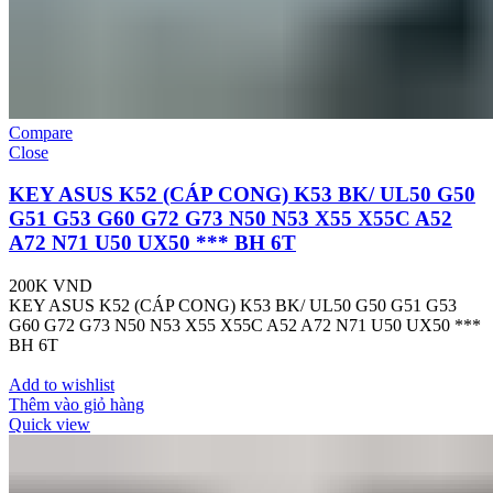
Compare
Close
KEY ASUS K52 (CÁP CONG) K53 BK/ UL50 G50
G51 G53 G60 G72 G73 N50 N53 X55 X55C A52
A72 N71 U50 UX50 *** BH 6T
200K
VND
KEY ASUS K52 (CÁP CONG) K53 BK/ UL50 G50 G51 G53
G60 G72 G73 N50 N53 X55 X55C A52 A72 N71 U50 UX50 ***
BH 6T
Add to wishlist
Thêm vào giỏ hàng
Quick view