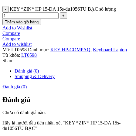
KEY *ZIN* HP 15-DA 15s-du1056TU BẠC số lượng
Thêm vào giỏ hàng
Add to Wishlist
Compare
Compare
Add to wishlist
Mã:
LT0598
Danh mục:
KEY HP-COMPAQ
,
Keyboard Laptop
Từ khóa:
LT0598
Share
Đánh giá (0)
Shipping & Delivery
Đánh giá (0)
Đánh giá
Chưa có đánh giá nào.
Hãy là người đầu tiên nhận xét “KEY *ZIN* HP 15-DA 15s-
du1056TU BẠC”