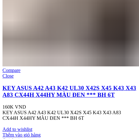
Compare
Close
KEY ASUS A42 A43 K42 UL30 X42S X45 K43 X43
A83 CX44H X44HY MÀU ĐEN *** BH 6T
160K
VND
KEY ASUS A42 A43 K42 UL30 X42S X45 K43 X43 A83
CX44H X44HY MÀU ĐEN *** BH 6T
Add to wishlist
Thêm vào giỏ hàng