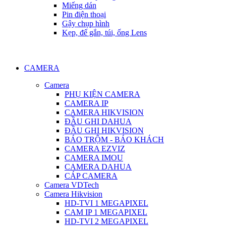
Miếng dán
Pin điện thoại
Gậy chụp hình
Kẹp, đế gắn, túi, ống Lens
CAMERA
Camera
PHỤ KIỆN CAMERA
CAMERA IP
CAMERA HIKVISION
ĐẦU GHI DAHUA
ĐẦU GHI HIKVISION
BÁO TRỘM - BÁO KHÁCH
CAMERA EZVIZ
CAMERA IMOU
CAMERA DAHUA
CÁP CAMERA
Camera VDTech
Camera Hikvision
HD-TVI 1 MEGAPIXEL
CAM IP 1 MEGAPIXEL
HD-TVI 2 MEGAPIXEL