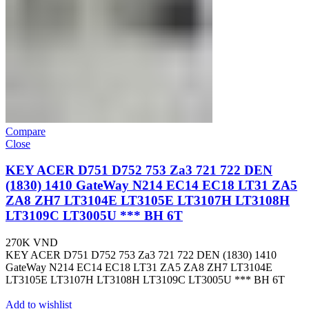
Compare
Close
KEY ACER D751 D752 753 Za3 721 722 DEN
(1830) 1410 GateWay N214 EC14 EC18 LT31 ZA5
ZA8 ZH7 LT3104E LT3105E LT3107H LT3108H
LT3109C LT3005U *** BH 6T
270K
VND
KEY ACER D751 D752 753 Za3 721 722 DEN (1830) 1410
GateWay N214 EC14 EC18 LT31 ZA5 ZA8 ZH7 LT3104E
LT3105E LT3107H LT3108H LT3109C LT3005U *** BH 6T
Add to wishlist