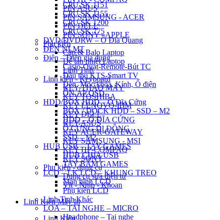
CPU SK 1151
PIN ASUS
CPU SK 1155
PIN SAMSUNG - ACER
CPU SK 1200
PIN DELL
CPU SK 775
PIN SONY - APPLE
DVD/DVDRW – Ổ Đĩa Quang
Phụ kiện
ĐÈN NLMT
Cặp & Balo Laptop
Điện – Điện gia dụng
Đế tản nhiệt Laptop
Casio-Quạt-Remote-Bút TC
Linh Tinh
Đầu thu KTS-Smart TV
Linh kiện - Keyboard
Đèn, Móc khóa, Kính, Ổ điện
KEY THÁO MÁY
ỔN ÁP QSD
KEY TOSHIBA
HDD/BOX HDD – Ổ Đĩa Cứng
KEY LENOVO-IBM
BOX / DOCK HDD – SSD – M2
KEY DELL
HDD – Ổ ĐĨA CỨNG
KEY ASUS
Ổ CỨNG DI ĐỘNG
KEY ACER-GATEWAY
SSD – M2
KEY SAMSUNG - MSI
HUB USB – TAY GAMES
KEY HP-COMPAQ
HUB CHIA USB
KEY SONY
TAY BẤM GAMES
Phụ kiện - dụng cụ
LCD – LK LCD – KHUNG TREO
Dụng cụ sửa điện tử
Màn hình LCD
Vít - Nhíp - Khoan
Phụ kiện LCD
Linh Tinh Khác
Linh Kiện Máy In
LOA – TAI NGHE – MICRO
Headphone – Tai nghe
Linh Kiện