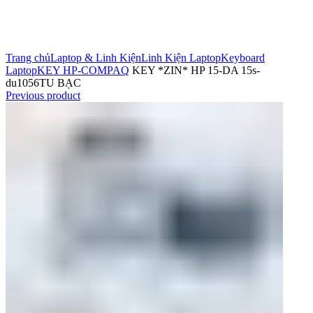
Click to enlarge
Trang chủ
Laptop & Linh Kiện
Linh Kiện Laptop
Keyboard
Laptop
KEY HP-COMPAQ
KEY *ZIN* HP 15-DA 15s-
du1056TU BẠC
Previous product