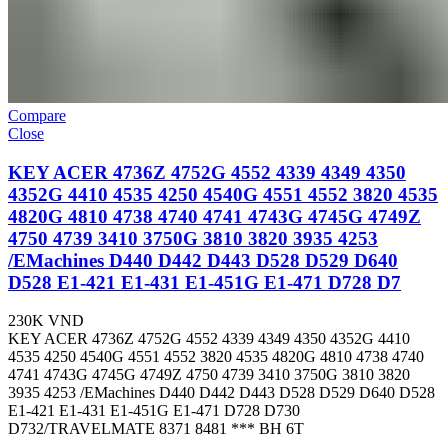
Compare
Close
KEY ACER 4736Z 4752G 4552 4339 4349 4350
4352G 4410 4535 4250 4540G 4551 4552 3820 4535
4820G 4810 4738 4740 4741 4743G 4745G 4749Z
4750 4739 3410 3750G 3810 3820 3935 4253
/EMachines D440 D442 D443 D528 D529 D640
D528 E1-421 E1-431 E1-451G E1-471 D728 D7
230K
VND
KEY ACER 4736Z 4752G 4552 4339 4349 4350 4352G 4410
4535 4250 4540G 4551 4552 3820 4535 4820G 4810 4738 4740
4741 4743G 4745G 4749Z 4750 4739 3410 3750G 3810 3820
3935 4253 /EMachines D440 D442 D443 D528 D529 D640 D528
E1-421 E1-431 E1-451G E1-471 D728 D730
D732/TRAVELMATE 8371 8481 *** BH 6T