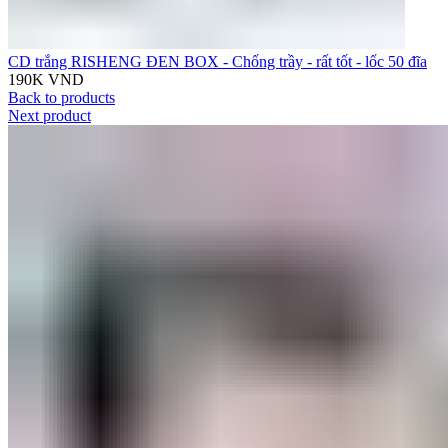
CD trắng RISHENG ĐEN BOX - Chống trầy - rất tốt - lốc 50 đĩa
190K
VND
Back to products
Next product