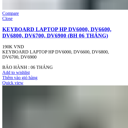
Compare
Close
KEYBOARD LAPTOP HP DV6000, DV6600,
DV6800, DV6700, DV6900 (BH 06 THÁNG)
190K
VND
KEYBOARD LAPTOP HP DV6000, DV6600, DV6800,
DV6700, DV6900
BẢO HÀNH : 06 THÁNG
Add to wishlist
Thêm vào giỏ hàng
Quick view