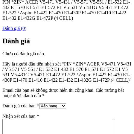
PIN *ZIN* ACER V5-471 V5-431 / V5-571 V5-551 / E1-532 E1-
432 E1-570 E1-571 E1-572 E1 V5-531 V5-431G V5-471 E1-472
E1-522 / Aspire E1-422 E1-430 E1-430P E1-470 E1-410 E1-422
E1-432 E1-432G E1-472P (4 CELL)
Đánh giá (0)
Đánh giá
Chưa có đánh giá nào.
Hãy là người đầu tiên nhận xét “PIN *ZIN* ACER V5-471 V5-431
/ V5-571 V5-551 / E1-532 E1-432 E1-570 E1-571 E1-572 E1 V5-
531 V5-431G V5-471 E1-472 E1-522 / Aspire E1-422 E1-430 E1-
430P E1-470 E1-410 E1-422 E1-432 E1-432G E1-472P (4 CELL)”
Email của bạn sẽ không được hiển thị công khai.
Các trường bắt
buộc được đánh dấu
*
Đánh giá của bạn
*
Nhận xét của bạn
*