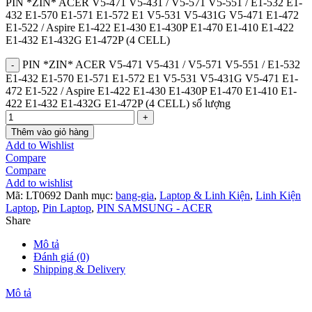
PIN *ZIN* ACER V5-471 V5-431 / V5-571 V5-551 / E1-532 E1-
432 E1-570 E1-571 E1-572 E1 V5-531 V5-431G V5-471 E1-472
E1-522 / Aspire E1-422 E1-430 E1-430P E1-470 E1-410 E1-422
E1-432 E1-432G E1-472P (4 CELL)
PIN *ZIN* ACER V5-471 V5-431 / V5-571 V5-551 / E1-532
E1-432 E1-570 E1-571 E1-572 E1 V5-531 V5-431G V5-471 E1-
472 E1-522 / Aspire E1-422 E1-430 E1-430P E1-470 E1-410 E1-
422 E1-432 E1-432G E1-472P (4 CELL) số lượng
Thêm vào giỏ hàng
Add to Wishlist
Compare
Compare
Add to wishlist
Mã:
LT0692
Danh mục:
bang-gia
,
Laptop & Linh Kiện
,
Linh Kiện
Laptop
,
Pin Laptop
,
PIN SAMSUNG - ACER
Share
Mô tả
Đánh giá (0)
Shipping & Delivery
Mô tả