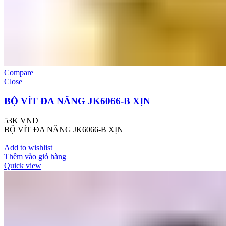
Compare
Close
BỘ VÍT ĐA NĂNG JK6066-B XỊN
53K
VND
BỘ VÍT ĐA NĂNG JK6066-B XỊN
Add to wishlist
Thêm vào giỏ hàng
Quick view