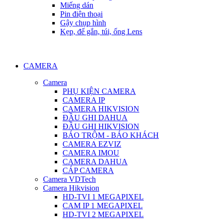
Miếng dán
Pin điện thoại
Gậy chụp hình
Kẹp, đế gắn, túi, ống Lens
CAMERA
Camera
PHỤ KIỆN CAMERA
CAMERA IP
CAMERA HIKVISION
ĐẦU GHI DAHUA
ĐẦU GHI HIKVISION
BÁO TRỘM - BÁO KHÁCH
CAMERA EZVIZ
CAMERA IMOU
CAMERA DAHUA
CÁP CAMERA
Camera VDTech
Camera Hikvision
HD-TVI 1 MEGAPIXEL
CAM IP 1 MEGAPIXEL
HD-TVI 2 MEGAPIXEL