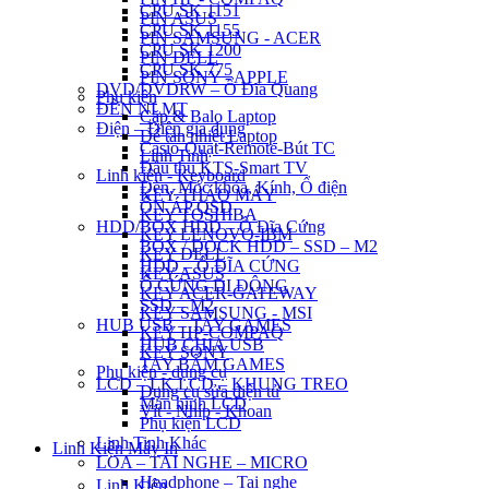
CPU SK 1151
PIN ASUS
CPU SK 1155
PIN SAMSUNG - ACER
CPU SK 1200
PIN DELL
CPU SK 775
PIN SONY - APPLE
DVD/DVDRW – Ổ Đĩa Quang
Phụ kiện
ĐÈN NLMT
Cặp & Balo Laptop
Điện – Điện gia dụng
Đế tản nhiệt Laptop
Casio-Quạt-Remote-Bút TC
Linh Tinh
Đầu thu KTS-Smart TV
Linh kiện - Keyboard
Đèn, Móc khóa, Kính, Ổ điện
KEY THÁO MÁY
ỔN ÁP QSD
KEY TOSHIBA
HDD/BOX HDD – Ổ Đĩa Cứng
KEY LENOVO-IBM
BOX / DOCK HDD – SSD – M2
KEY DELL
HDD – Ổ ĐĨA CỨNG
KEY ASUS
Ổ CỨNG DI ĐỘNG
KEY ACER-GATEWAY
SSD – M2
KEY SAMSUNG - MSI
HUB USB – TAY GAMES
KEY HP-COMPAQ
HUB CHIA USB
KEY SONY
TAY BẤM GAMES
Phụ kiện - dụng cụ
LCD – LK LCD – KHUNG TREO
Dụng cụ sửa điện tử
Màn hình LCD
Vít - Nhíp - Khoan
Phụ kiện LCD
Linh Tinh Khác
Linh Kiện Máy In
LOA – TAI NGHE – MICRO
Headphone – Tai nghe
Linh Kiện