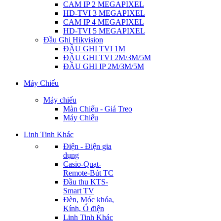
CAM IP 2 MEGAPIXEL
HD-TVI 3 MEGAPIXEL
CAM IP 4 MEGAPIXEL
HD-TVI 5 MEGAPIXEL
Đầu Ghi Hikvision
ĐẦU GHI TVI 1M
ĐẦU GHI TVI 2M/3M/5M
ĐẦU GHI IP 2M/3M/5M
Máy Chiếu
Máy chiếu
Màn Chiếu - Giá Treo
Máy Chiếu
Linh Tinh Khác
Điện - Điện gia
dụng
Casio-Quạt-
Remote-Bút TC
Đầu thu KTS-
Smart TV
Đèn, Móc khóa,
Kính, Ổ điện
Linh Tinh Khác