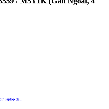
 5559 / M5Y1K (Gắn Ngoài, 4
pin laptop dell