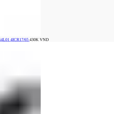
ng – Chip Mực
2S4L01 4ICR17/65
430K
VND