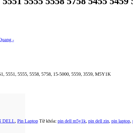
0 5551 5555 5558 5758 5455 5459
Quang -
51, 5551, 5555, 5558, 5758, 15-5000, 5559, 3559, M5Y1K
N DELL
,
Pin Laptop
Từ khóa:
pin dell m5y1k
,
pin dell zin
,
pin laptop
,