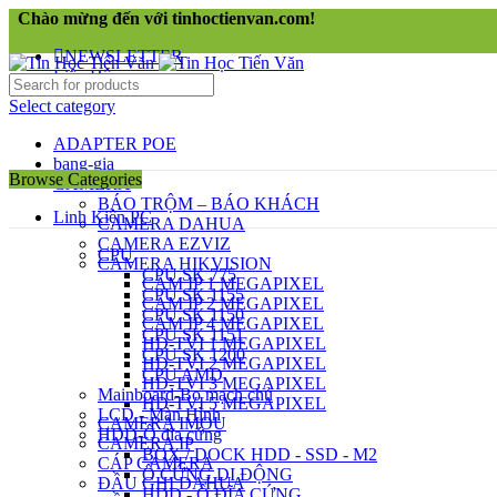
Chào mừng đến với tinhoctienvan.com!
NEWSLETTER
Liên Hệ
Select category
ADAPTER POE
bang-gia
Browse Categories
CAMERA
BÁO TRỘM – BÁO KHÁCH
Linh Kiện PC
CAMERA DAHUA
CAMERA EZVIZ
CPU
CAMERA HIKVISION
CPU SK 775
CAM IP 1 MEGAPIXEL
CPU SK 1155
CAM IP 2 MEGAPIXEL
CPU SK 1150
CAM IP 4 MEGAPIXEL
CPU SK 1151
HD-TVI 1 MEGAPIXEL
CPU SK 1200
HD-TVI 2 MEGAPIXEL
CPU AMD
HD-TVI 3 MEGAPIXEL
Mainboard-Bo mạch chủ
HD-TVI 5 MEGAPIXEL
LCD - Màn Hình
CAMERA IMOU
HDD-Ổ đĩa cứng
CAMERA IP
BOX / DOCK HDD - SSD - M2
CÁP CAMERA
Ổ CỨNG DI ĐỘNG
ĐẦU GHI DAHUA
HDD - Ổ ĐĨA CỨNG