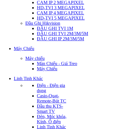
CAM IP 2 MEGAPIXEL
HD-TVI 3 MEGAPIXEL
CAM IP 4 MEGAPIXEL
HD-TVI 5 MEGAPIXEL
Đầu Ghi Hikvision
ĐẦU GHI TVI 1M
ĐẦU GHI TVI 2M/3M/5M
ĐẦU GHI IP 2M/3M/5M
Máy Chiếu
Máy chiếu
Màn Chiếu - Giá Treo
Máy Chiếu
Linh Tinh Khác
Điện - Điện gia
dụng
Casio-Quạt-
Remote-Bút TC
Đầu thu KTS-
Smart TV
Đèn, Móc khóa,
Kính, Ổ điện
Linh Tinh Khác