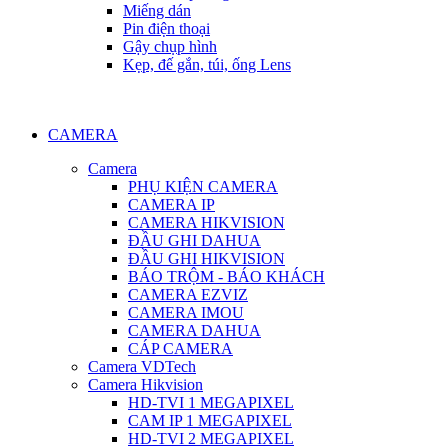
Miếng dán
Pin điện thoại
Gậy chụp hình
Kẹp, đế gắn, túi, ống Lens
CAMERA
Camera
PHỤ KIỆN CAMERA
CAMERA IP
CAMERA HIKVISION
ĐẦU GHI DAHUA
ĐẦU GHI HIKVISION
BÁO TRỘM - BÁO KHÁCH
CAMERA EZVIZ
CAMERA IMOU
CAMERA DAHUA
CÁP CAMERA
Camera VDTech
Camera Hikvision
HD-TVI 1 MEGAPIXEL
CAM IP 1 MEGAPIXEL
HD-TVI 2 MEGAPIXEL