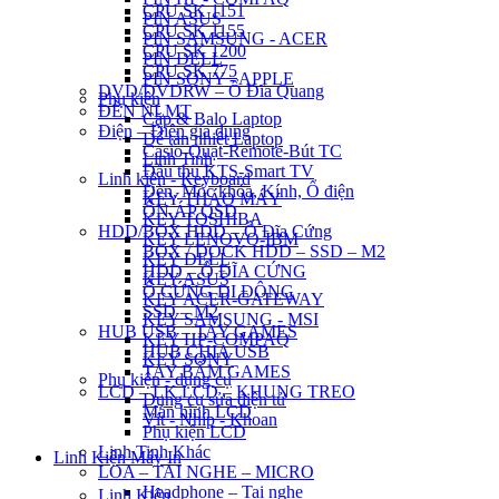
CPU SK 1151
PIN ASUS
CPU SK 1155
PIN SAMSUNG - ACER
CPU SK 1200
PIN DELL
CPU SK 775
PIN SONY - APPLE
DVD/DVDRW – Ổ Đĩa Quang
Phụ kiện
ĐÈN NLMT
Cặp & Balo Laptop
Điện – Điện gia dụng
Đế tản nhiệt Laptop
Casio-Quạt-Remote-Bút TC
Linh Tinh
Đầu thu KTS-Smart TV
Linh kiện - Keyboard
Đèn, Móc khóa, Kính, Ổ điện
KEY THÁO MÁY
ỔN ÁP QSD
KEY TOSHIBA
HDD/BOX HDD – Ổ Đĩa Cứng
KEY LENOVO-IBM
BOX / DOCK HDD – SSD – M2
KEY DELL
HDD – Ổ ĐĨA CỨNG
KEY ASUS
Ổ CỨNG DI ĐỘNG
KEY ACER-GATEWAY
SSD – M2
KEY SAMSUNG - MSI
HUB USB – TAY GAMES
KEY HP-COMPAQ
HUB CHIA USB
KEY SONY
TAY BẤM GAMES
Phụ kiện - dụng cụ
LCD – LK LCD – KHUNG TREO
Dụng cụ sửa điện tử
Màn hình LCD
Vít - Nhíp - Khoan
Phụ kiện LCD
Linh Tinh Khác
Linh Kiện Máy In
LOA – TAI NGHE – MICRO
Headphone – Tai nghe
Linh Kiện