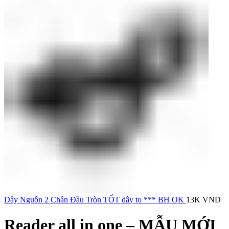
Dây Nguồn 2 Chân Đầu Tròn TỐT dây to *** BH OK
13K
VND
Reader all in one – MẪU MỚI