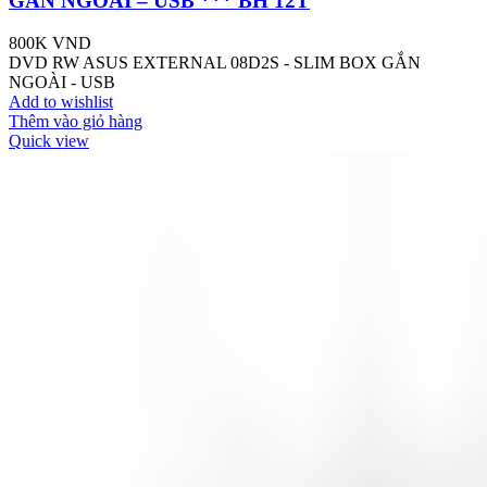
GẮN NGOÀI – USB *** BH 12T
800K
VND
DVD RW ASUS EXTERNAL 08D2S - SLIM BOX GẮN
NGOÀI - USB
Add to wishlist
Thêm vào giỏ hàng
Quick view