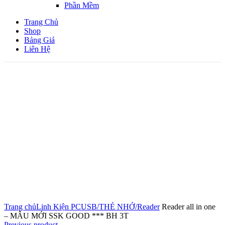
Phần Mềm
Trang Chủ
Shop
Bảng Giá
Liên Hệ
Click to enlarge
Trang chủ
Linh Kiện PC
USB/THẺ NHỚ/Reader
Reader all in one
– MẪU MỚI SSK GOOD *** BH 3T
Previous product