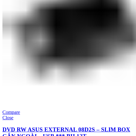
Compare
Close
DVD RW ASUS EXTERNAL 08D2S – SLIM BOX