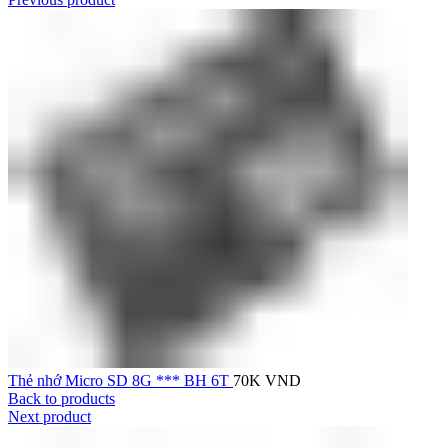
Thẻ nhớ Micro SD 8G *** BH 6T
70K
VND
Back to products
Next product