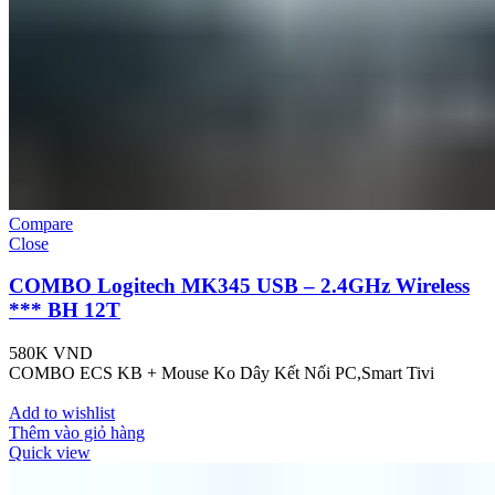
Compare
Close
COMBO Logitech MK345 USB – 2.4GHz Wireless
*** BH 12T
580K
VND
COMBO ECS KB + Mouse Ko Dây Kết Nối PC,Smart Tivi
Add to wishlist
Thêm vào giỏ hàng
Quick view