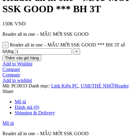
SSK GOOD *** BH 3T
150K
VND
Reader all in one – MẪU MỚI SSK GOOD
Reader all in one – MẪU MỚI SSK GOOD *** BH 3T số
lượng
Thêm vào giỏ hàng
Add to Wishlist
Compare
Compare
Add to wishlist
Mã:
PC0033
Danh mục:
Linh Kiện PC
,
USB/THẺ NHỚ/Reader
Share
Mô tả
Đánh giá (0)
Shipping & Delivery
Mô tả
Reader all in one – MẪU MỚI SSK GOOD