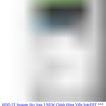
HDD 2T Seagate Sky Sata 3 NEW Chính Hãng Viễn Sơn/FPT ***