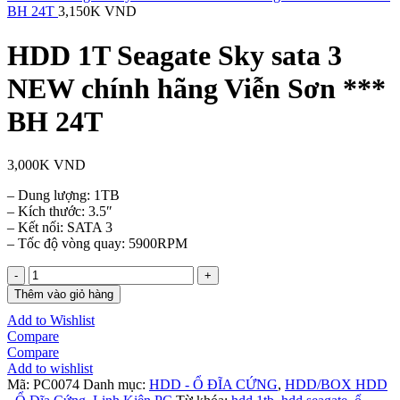
BH 24T
3,150K
VND
HDD 1T Seagate Sky sata 3
NEW chính hãng Viễn Sơn ***
BH 24T
3,000K
VND
– Dung lượng: 1TB
– Kích thước: 3.5″
– Kết nối: SATA 3
– Tốc độ vòng quay: 5900RPM
HDD
1T
Thêm vào giỏ hàng
Seagate
Add to Wishlist
Sky
Compare
sata
Compare
3
Add to wishlist
NEW
Mã:
PC0074
Danh mục:
HDD - Ổ ĐĨA CỨNG
,
HDD/BOX HDD
chính