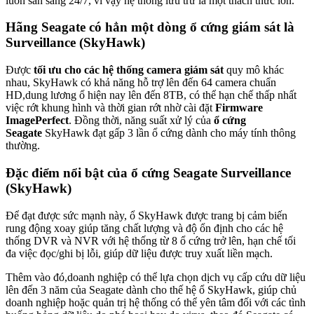
luôn sẵn sàng 24/7, vì vậy hệ thống lưu trữ là một thách thức lớn.
Hãng Seagate có hẳn một dòng ổ cứng giám sát là
Surveillance (SkyHawk)
Được
tối ưu cho các hệ thống camera giám sát
quy mô khác
nhau, SkyHawk có khả năng hỗ trợ lên đến 64 camera chuẩn
HD,dung lương ổ hiện nay lên đến 8TB, có thể hạn chế thấp nhất
việc rớt khung hình và thời gian rớt nhờ cài đặt
Firmware
ImagePerfect
. Đồng thời, năng suất xử lý của
ổ cứng
Seagate
SkyHawk đạt gấp 3 lần ổ cứng dành cho máy tính thông
thường.
Đặc điểm nổi bật của ổ cứng Seagate Surveillance
(SkyHawk)
Để đạt được sức mạnh này, ổ SkyHawk được trang bị cảm biến
rung động xoay giúp tăng chất lượng và độ ổn định cho các hệ
thống DVR và NVR với hệ thống từ 8 ổ cứng trở lên, hạn chế tối
đa việc đọc/ghi bị lỗi, giúp dữ liệu được truy xuất liền mạch.
Thêm vào đó,doanh nghiệp có thể lựa chọn dịch vụ cấp cứu dữ liệu
lên đến 3 năm của Seagate dành cho thế hệ ổ SkyHawk, giúp chủ
doanh nghiệp hoặc quản trị hệ thống có thể yên tâm đối với các tình