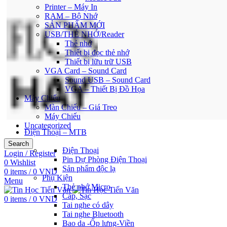
Printer – Máy In
RAM – Bộ Nhớ
SẢN PHẨM MỚI
USB/THẺ NHỚ/Reader
Thẻ nhớ
Thiết bị đọc thẻ nhớ
Thiết bị lữu trữ USB
VGA Card – Sound Card
Sound USB – Sound Card
VGA – Thiết Bị Đồ Họa
Máy Chiếu
Màn Chiếu – Giá Treo
Máy Chiếu
Uncategorized
Điện Thoại – MTB
Search
Điện Thoại
Login / Register
Pin Dự Phòng Điện Thoại
0
Wishlist
Sản phẩm độc lạ
0
items
/
0
VND
Phụ Kiện
Menu
Thẻ nhớ Micro
Cáp, Sạc
0
items
/
0
VND
Tai nghe có dây
Tai nghe Bluetooth
Bao da -Ốp lưng-Viền