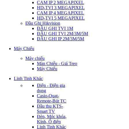
CAM IP 2 MEGAPIXEL
HD-TVI 3 MEGAPIXEL
CAM IP 4 MEGAPIXEL
HD-TVI 5 MEGAPIXEL
Đầu Ghi Hikvision
ĐẦU GHI TVI 1M
ĐẦU GHI TVI 2M/3M/5M
ĐẦU GHI IP 2M/3M/5M
Máy Chiếu
Máy chiếu
Màn Chiếu - Giá Treo
Máy Chiếu
Linh Tinh Khác
Điện - Điện gia
dụng
Casio-Quạt-
Remote-Bút TC
Đầu thu KTS-
Smart TV
Đèn, Móc khóa,
Kính, Ổ điện
Linh Tinh Khác