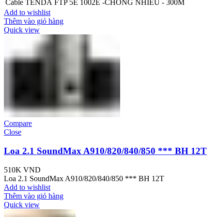
Cable TENDA FTP 5E 1002E -CHỐNG NHIỄU - 300M
Add to wishlist
Thêm vào giỏ hàng
Quick view
Compare
Close
Loa 2.1 SoundMax A910/820/840/850 *** BH 12T
510K
VND
Loa 2.1 SoundMax A910/820/840/850 *** BH 12T
Add to wishlist
Thêm vào giỏ hàng
Quick view