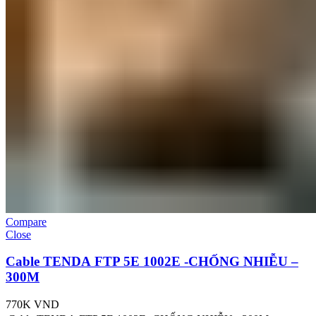
Compare
Close
Cable TENDA FTP 5E 1002E -CHỐNG NHIỄU –
300M
770K
VND