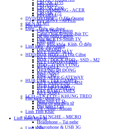
CPU SK 1155
PIN ASUS
CPU SK 1200
PIN SAMSUNG - ACER
CPU SK 775
PIN DELL
DVD/DVDRW – Ổ Đĩa Quang
PIN SONY - APPLE
ĐÈN NLMT
Phụ kiện
Điện – Điện gia dụng
Cặp & Balo Laptop
Casio-Quạt-Remote-Bút TC
Đế tản nhiệt Laptop
Đầu thu KTS-Smart TV
Linh Tinh
Đèn, Móc khóa, Kính, Ổ điện
Linh kiện - Keyboard
ỔN ÁP QSD
KEY THÁO MÁY
HDD/BOX HDD – Ổ Đĩa Cứng
KEY TOSHIBA
BOX / DOCK HDD – SSD – M2
KEY LENOVO-IBM
HDD – Ổ ĐĨA CỨNG
KEY DELL
Ổ CỨNG DI ĐỘNG
KEY ASUS
SSD – M2
KEY ACER-GATEWAY
HUB USB – TAY GAMES
KEY SAMSUNG - MSI
HUB CHIA USB
KEY HP-COMPAQ
TAY BẤM GAMES
KEY SONY
LCD – LK LCD – KHUNG TREO
Phụ kiện - dụng cụ
Màn hình LCD
Dụng cụ sửa điện tử
Phụ kiện LCD
Vít - Nhíp - Khoan
Linh Tinh Khác
LOA – TAI NGHE – MICRO
Linh Kiện Máy In
Headphone – Tai nghe
Microphone & USB 3G
Linh Kiện