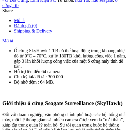
- Ổ Đĩa Cứng
,
Linh Kiện PC
Từ khóa:
hdd 1tb
,
hdd seagate
,
ổ
hãng
cứng 1tb
Viễn
Share
Sơn
***
Mô tả
BH
Đánh giá (0)
24T
Shipping & Delivery
số
lượng
Mô tả
Ổ cứng SkyHawk 1 TB có thể hoạt động trong khoảng nhiệt
độ từ 0°C – 70°C, xử lý 180TB khối lượng công việc 1 năm,
gấp 3 lần khối lượng công việc của một ổ cứng máy tính để
bàn.
Hỗ trợ lên đến 64 camera.
Chu kỳ tải/ dỡ tải: 300.000 .
Bộ nhớ đệm : 64 MB.
Giới thiệu
ổ cứng
Seagate Surveillance (SkyHawk)
Đối với doanh nghiệp, văn phòng chính phủ hoặc các hệ thống nhà
máy, một hệ thống giám sát nhiều camera được xem là “mắt thần”,
giúp tập trung quản lý toàn bộ. Sự tối quan trọng buộc hệ thống