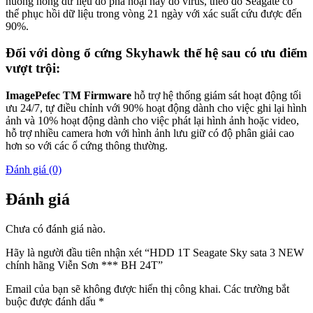
huống hỏng dữ liệu do phá hoại hay do virus, theo đó Seagate có
thể phục hồi dữ liệu trong vòng 21 ngày với xác suất cứu được đến
90%.
Đối với dòng ổ cứng Skyhawk thế hệ sau có ưu điểm
vượt trội:
ImagePefec TM Firmware
hỗ trợ hệ thống giám sát hoạt động tối
ưu 24/7, tự điều chỉnh với 90% hoạt động dành cho việc ghi lại hình
ảnh và 10% hoạt động dành cho việc phát lại hình ảnh hoặc video,
hỗ trợ nhiều camera hơn với hình ảnh lưu giữ có độ phân giải cao
hơn so với các ổ cứng thông thường.
Đánh giá (0)
Đánh giá
Chưa có đánh giá nào.
Hãy là người đầu tiên nhận xét “HDD 1T Seagate Sky sata 3 NEW
chính hãng Viễn Sơn *** BH 24T”
Email của bạn sẽ không được hiển thị công khai.
Các trường bắt
buộc được đánh dấu
*