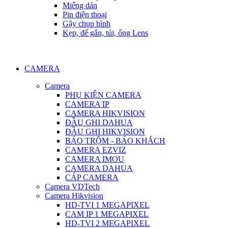
Miếng dán
Pin điện thoại
Gậy chụp hình
Kẹp, đế gắn, túi, ống Lens
CAMERA
Camera
PHỤ KIỆN CAMERA
CAMERA IP
CAMERA HIKVISION
ĐẦU GHI DAHUA
ĐẦU GHI HIKVISION
BÁO TRỘM - BÁO KHÁCH
CAMERA EZVIZ
CAMERA IMOU
CAMERA DAHUA
CÁP CAMERA
Camera VDTech
Camera Hikvision
HD-TVI 1 MEGAPIXEL
CAM IP 1 MEGAPIXEL
HD-TVI 2 MEGAPIXEL