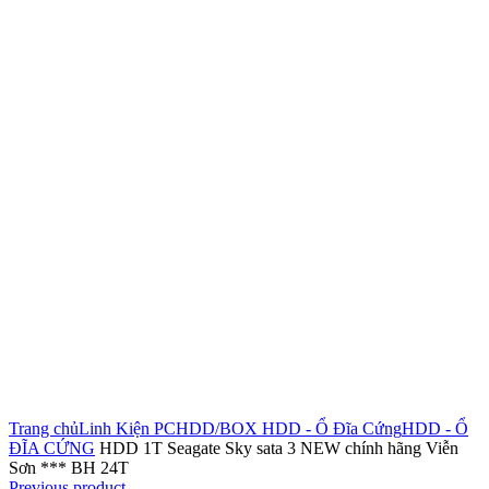
Click to enlarge
Trang chủ
Linh Kiện PC
HDD/BOX HDD - Ổ Đĩa Cứng
HDD - Ổ
ĐĨA CỨNG
HDD 1T Seagate Sky sata 3 NEW chính hãng Viễn
Sơn *** BH 24T
Previous product