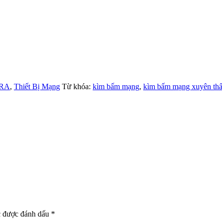
RA
,
Thiết Bị Mạng
Từ khóa:
kìm bấm mạng
,
kìm bấm mạng xuyên th
c được đánh dấu
*