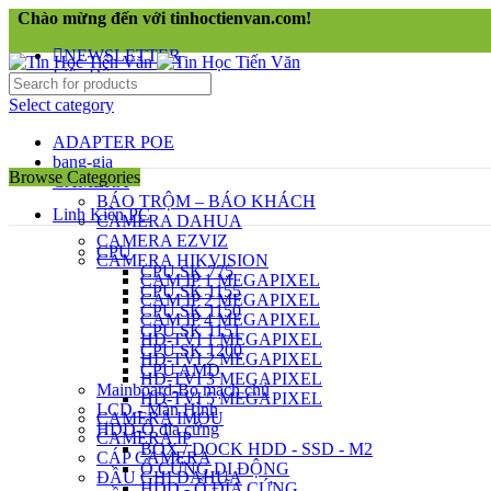
Chào mừng đến với tinhoctienvan.com!
NEWSLETTER
Liên Hệ
Select category
ADAPTER POE
bang-gia
Browse Categories
CAMERA
BÁO TRỘM – BÁO KHÁCH
Linh Kiện PC
CAMERA DAHUA
CAMERA EZVIZ
CPU
CAMERA HIKVISION
CPU SK 775
CAM IP 1 MEGAPIXEL
CPU SK 1155
CAM IP 2 MEGAPIXEL
CPU SK 1150
CAM IP 4 MEGAPIXEL
CPU SK 1151
HD-TVI 1 MEGAPIXEL
CPU SK 1200
HD-TVI 2 MEGAPIXEL
CPU AMD
HD-TVI 3 MEGAPIXEL
Mainboard-Bo mạch chủ
HD-TVI 5 MEGAPIXEL
LCD - Màn Hình
CAMERA IMOU
HDD-Ổ đĩa cứng
CAMERA IP
BOX / DOCK HDD - SSD - M2
CÁP CAMERA
Ổ CỨNG DI ĐỘNG
ĐẦU GHI DAHUA
HDD - Ổ ĐĨA CỨNG