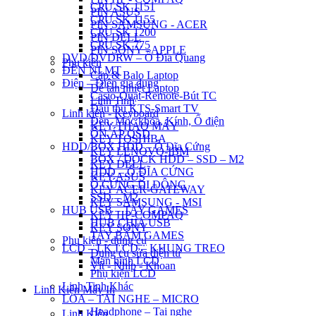
CPU SK 1151
PIN ASUS
CPU SK 1155
PIN SAMSUNG - ACER
CPU SK 1200
PIN DELL
CPU SK 775
PIN SONY - APPLE
DVD/DVDRW – Ổ Đĩa Quang
Phụ kiện
ĐÈN NLMT
Cặp & Balo Laptop
Điện – Điện gia dụng
Đế tản nhiệt Laptop
Casio-Quạt-Remote-Bút TC
Linh Tinh
Đầu thu KTS-Smart TV
Linh kiện - Keyboard
Đèn, Móc khóa, Kính, Ổ điện
KEY THÁO MÁY
ỔN ÁP QSD
KEY TOSHIBA
HDD/BOX HDD – Ổ Đĩa Cứng
KEY LENOVO-IBM
BOX / DOCK HDD – SSD – M2
KEY DELL
HDD – Ổ ĐĨA CỨNG
KEY ASUS
Ổ CỨNG DI ĐỘNG
KEY ACER-GATEWAY
SSD – M2
KEY SAMSUNG - MSI
HUB USB – TAY GAMES
KEY HP-COMPAQ
HUB CHIA USB
KEY SONY
TAY BẤM GAMES
Phụ kiện - dụng cụ
LCD – LK LCD – KHUNG TREO
Dụng cụ sửa điện tử
Màn hình LCD
Vít - Nhíp - Khoan
Phụ kiện LCD
Linh Tinh Khác
Linh Kiện Máy In
LOA – TAI NGHE – MICRO
Headphone – Tai nghe
Linh Kiện