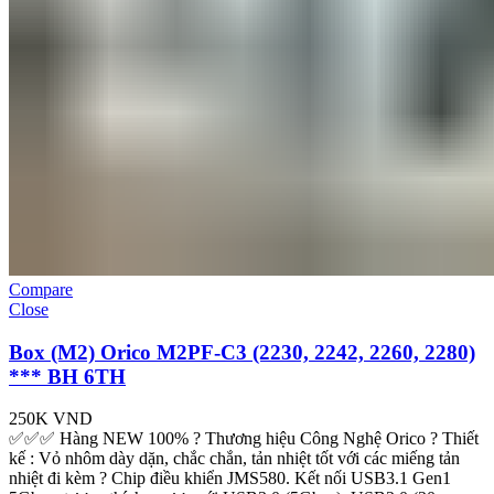
Compare
Close
Box (M2) Orico M2PF-C3 (2230, 2242, 2260, 2280)
*** BH 6TH
250K
VND
✅✅✅ Hàng NEW 100% ? Thương hiệu Công Nghệ Orico ? Thiết
kế : Vỏ nhôm dày dặn, chắc chắn, tản nhiệt tốt với các miếng tản
nhiệt đi kèm ? Chip điều khiển JMS580. Kết nối USB3.1 Gen1