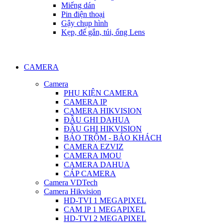
Miếng dán
Pin điện thoại
Gậy chụp hình
Kẹp, đế gắn, túi, ống Lens
CAMERA
Camera
PHỤ KIỆN CAMERA
CAMERA IP
CAMERA HIKVISION
ĐẦU GHI DAHUA
ĐẦU GHI HIKVISION
BÁO TRỘM - BÁO KHÁCH
CAMERA EZVIZ
CAMERA IMOU
CAMERA DAHUA
CÁP CAMERA
Camera VDTech
Camera Hikvision
HD-TVI 1 MEGAPIXEL
CAM IP 1 MEGAPIXEL
HD-TVI 2 MEGAPIXEL