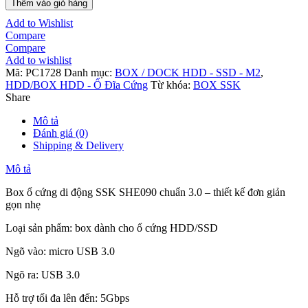
Thêm vào giỏ hàng
SHE-
Add to Wishlist
090
Compare
Sata
Compare
2.5
Add to wishlist
(3.0)
Mã:
PC1728
Danh mục:
BOX / DOCK HDD - SSD - M2
,
số
HDD/BOX HDD - Ổ Đĩa Cứng
Từ khóa:
BOX SSK
lượng
Share
Mô tả
Đánh giá (0)
Shipping & Delivery
Mô tả
Box ổ cứng di động SSK SHE090 chuẩn 3.0 – thiết kế đơn giản
gọn nhẹ
Loại sản phẩm: box dành cho ổ cứng HDD/SSD
Ngõ vào: micro USB 3.0
Ngõ ra: USB 3.0
Hỗ trợ tối đa lên đến: 5Gbps