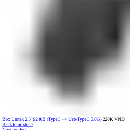
Box Unitek 2.5' S240B (TypeC --> Usb/TypeC 5.0G)
220K
VND
Back to products
Next product