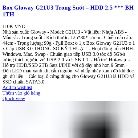
Box Gloway G21U3 Trong Suốt – HDD 2.5 *** BH
1TH
110K
VND
Nhà sản xuất: Gloway - Model: G21U3 - Vật liệu: Nhựa ABS -
Màu sắc: Trong suốt - Kích thước: 125*80*12mm - Chiều dài cáp:
44cm - Trọng lượng: 90g - Full Box: o 1 x Box Gloway G21U3 o 1
x Cáp USB 3.0 THÔNG SỐ KỸ THUẬT: - Hoạt động trên HĐH:
Windows, Mac, Swap - Chuẩn giao tiếp USB 3.0 tốc độ 5Gb/s
tương thích ngược với USB 2.0 và USB 1.1. - Hỗ trợ: Hot-wap. -
Hỗ trợ HDD/SSD 2TB Sata I/II/III với độ dày nhỏ hơn 9.5mm -
Đèn LED màu xanh khi cắm nguồn, và nhấp nháy xanh đỏ khi đọc
ghi dữ liệu. - Các loại ổ cứng dùng cho Gloway G21U3 là HDD và
SSD chuẩn SATA3.0
Add to wishlist
Thêm vào giỏ hàng
Quick view