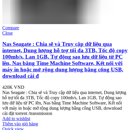
Compare
Close
Nas Seagate : Chia sẽ và Truy cập dữ liệu qua
internet, Dung lượng hỗ trợ tối đa 3TB, Tốc độ copy
100mb/s, Lan 1GB, Tự động sao lưu dữ liệu từ PC
lên, Nas bằng Time Machine Software, Kết nối với
máy in hoặc mở rộng dung lượng bằng cổng USB,
download cài đ
420K
VND
Nas Seagate : Chia sẽ và Truy cập dữ liệu qua internet, Dung lượng
hỗ trợ tối đa 3TB, Tốc độ copy 100mb/s, Lan 1GB, Tự động sao
lưu dữ liệu từ PC lên, Nas bằng Time Machine Software, Kết nối
với máy in hoặc mở rộng dung lượng bằng cổng USB, download
cài đặt torrent /transmission
Add to wishlist
Thêm vào giỏ hàng
Quick view