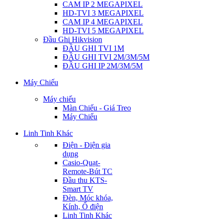
CAM IP 2 MEGAPIXEL
HD-TVI 3 MEGAPIXEL
CAM IP 4 MEGAPIXEL
HD-TVI 5 MEGAPIXEL
Đầu Ghi Hikvision
ĐẦU GHI TVI 1M
ĐẦU GHI TVI 2M/3M/5M
ĐẦU GHI IP 2M/3M/5M
Máy Chiếu
Máy chiếu
Màn Chiếu - Giá Treo
Máy Chiếu
Linh Tinh Khác
Điện - Điện gia
dụng
Casio-Quạt-
Remote-Bút TC
Đầu thu KTS-
Smart TV
Đèn, Móc khóa,
Kính, Ổ điện
Linh Tinh Khác