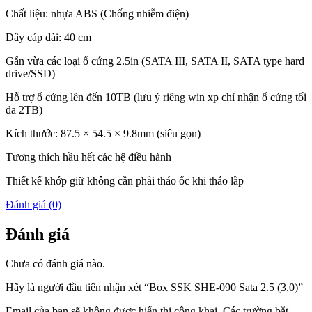
Chất liệu: nhựa ABS (Chống nhiễm điện)
Dây cáp dài: 40 cm
Gắn vừa các loại ổ cứng 2.5in (SATA III, SATA II, SATA type hard
drive/SSD)
Hỗ trợ ổ cứng lên đến 10TB (lưu ý riêng win xp chỉ nhận ổ cứng tối
đa 2TB)
Kích thước: 87.5 × 54.5 × 9.8mm (siêu gọn)
Tương thích hầu hết các hệ điều hành
Thiết kế khớp giữ không cần phải tháo ốc khi tháo lắp
Đánh giá (0)
Đánh giá
Chưa có đánh giá nào.
Hãy là người đầu tiên nhận xét “Box SSK SHE-090 Sata 2.5 (3.0)”
Email của bạn sẽ không được hiển thị công khai.
Các trường bắt