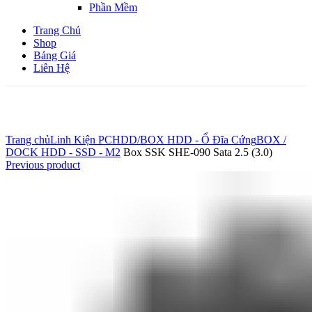
Phần Mềm
Trang Chủ
Shop
Bảng Giá
Liên Hệ
Click to enlarge
Trang chủ
Linh Kiện PC
HDD/BOX HDD - Ổ Đĩa Cứng
BOX /
DOCK HDD - SSD - M2
Box SSK SHE-090 Sata 2.5 (3.0)
Previous product