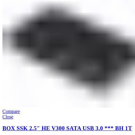
Compare
Close
BOX SSK 2.5″ HE V300 SATA USB 3.0 *** BH 1T