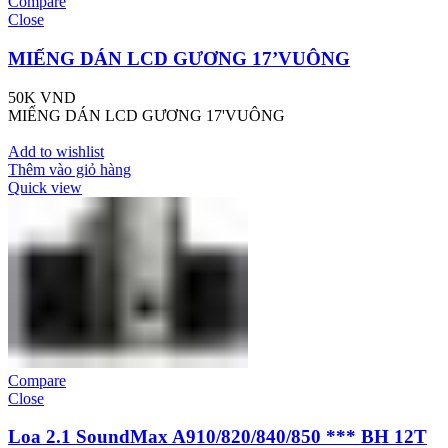
Compare
Close
MIẾNG DÁN LCD GƯƠNG 17’VUÔNG
50K
VND
MIẾNG DÁN LCD GƯƠNG 17'VUÔNG
Add to wishlist
Thêm vào giỏ hàng
Quick view
Compare
Close
Loa 2.1 SoundMax A910/820/840/850 *** BH 12T