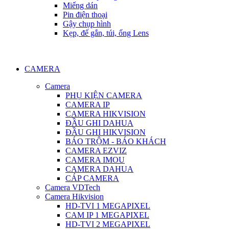
Miếng dán
Pin điện thoại
Gậy chụp hình
Kẹp, đế gắn, túi, ống Lens
CAMERA
Camera
PHỤ KIỆN CAMERA
CAMERA IP
CAMERA HIKVISION
ĐẦU GHI DAHUA
ĐẦU GHI HIKVISION
BÁO TRỘM - BÁO KHÁCH
CAMERA EZVIZ
CAMERA IMOU
CAMERA DAHUA
CÁP CAMERA
Camera VDTech
Camera Hikvision
HD-TVI 1 MEGAPIXEL
CAM IP 1 MEGAPIXEL
HD-TVI 2 MEGAPIXEL