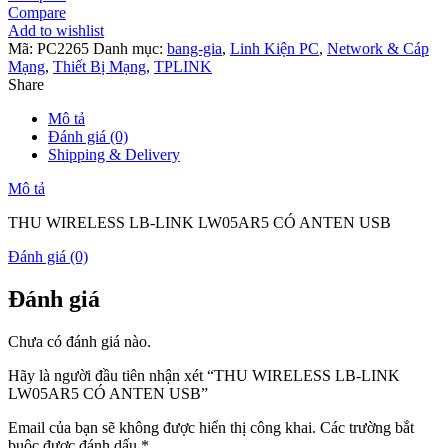
Compare
Add to wishlist
Mã:
PC2265
Danh mục:
bang-gia
,
Linh Kiện PC
,
Network & Cáp
Mạng
,
Thiết Bị Mạng
,
TPLINK
Share
Mô tả
Đánh giá (0)
Shipping & Delivery
Mô tả
THU WIRELESS LB-LINK LW05AR5 CÓ ANTEN USB
Đánh giá (0)
Đánh giá
Chưa có đánh giá nào.
Hãy là người đầu tiên nhận xét “THU WIRELESS LB-LINK
LW05AR5 CÓ ANTEN USB”
Email của bạn sẽ không được hiển thị công khai.
Các trường bắt
buộc được đánh dấu
*