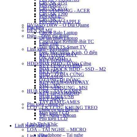
CPU SK 1151
PIN ASUS
CPU SK 1155
PIN SAMSUNG - ACER
CPU SK 1200
PIN DELL
CPU SK 775
PIN SONY - APPLE
DVD/DVDRW – Ổ Đĩa Quang
Phụ kiện
ĐÈN NLMT
Cặp & Balo Laptop
Điện – Điện gia dụng
Đế tản nhiệt Laptop
Casio-Quạt-Remote-Bút TC
Linh Tinh
Đầu thu KTS-Smart TV
Linh kiện - Keyboard
Đèn, Móc khóa, Kính, Ổ điện
KEY THÁO MÁY
ỔN ÁP QSD
KEY TOSHIBA
HDD/BOX HDD – Ổ Đĩa Cứng
KEY LENOVO-IBM
BOX / DOCK HDD – SSD – M2
KEY DELL
HDD – Ổ ĐĨA CỨNG
KEY ASUS
Ổ CỨNG DI ĐỘNG
KEY ACER-GATEWAY
SSD – M2
KEY SAMSUNG - MSI
HUB USB – TAY GAMES
KEY HP-COMPAQ
HUB CHIA USB
KEY SONY
TAY BẤM GAMES
Phụ kiện - dụng cụ
LCD – LK LCD – KHUNG TREO
Dụng cụ sửa điện tử
Màn hình LCD
Vít - Nhíp - Khoan
Phụ kiện LCD
Linh Tinh Khác
Linh Kiện Máy In
LOA – TAI NGHE – MICRO
Headphone – Tai nghe
Linh Kiện