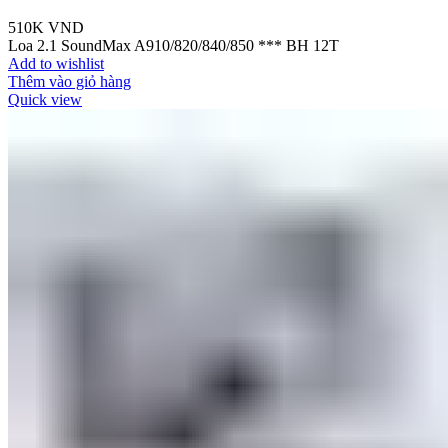
510K
VND
Loa 2.1 SoundMax A910/820/840/850 *** BH 12T
Add to wishlist
Thêm vào giỏ hàng
Quick view