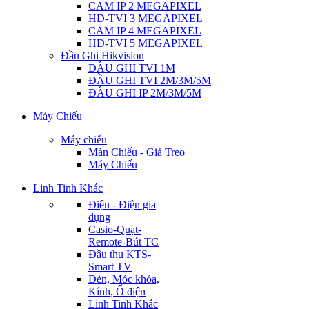
CAM IP 2 MEGAPIXEL
HD-TVI 3 MEGAPIXEL
CAM IP 4 MEGAPIXEL
HD-TVI 5 MEGAPIXEL
Đầu Ghi Hikvision
ĐẦU GHI TVI 1M
ĐẦU GHI TVI 2M/3M/5M
ĐẦU GHI IP 2M/3M/5M
Máy Chiếu
Máy chiếu
Màn Chiếu - Giá Treo
Máy Chiếu
Linh Tinh Khác
Điện - Điện gia
dụng
Casio-Quạt-
Remote-Bút TC
Đầu thu KTS-
Smart TV
Đèn, Móc khóa,
Kính, Ổ điện
Linh Tinh Khác