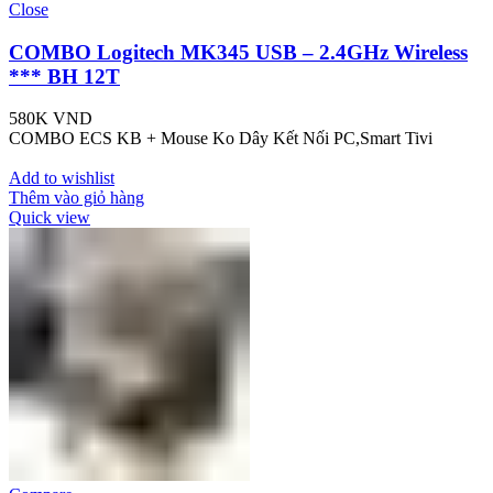
Close
COMBO Logitech MK345 USB – 2.4GHz Wireless
*** BH 12T
580K
VND
COMBO ECS KB + Mouse Ko Dây Kết Nối PC,Smart Tivi
Add to wishlist
Thêm vào giỏ hàng
Quick view