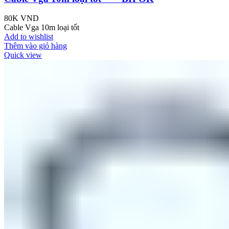
80K
VND
Cable Vga 10m loại tốt
Add to wishlist
Thêm vào giỏ hàng
Quick view