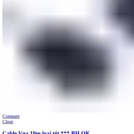
Compare
Close
Cable Vga 10m loại tốt *** BH OK