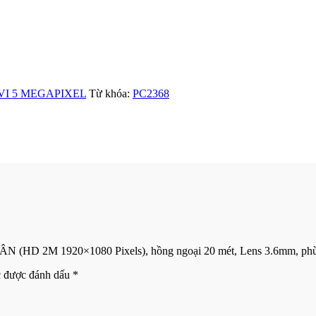
VI 5 MEGAPIXEL
Từ khóa:
PC2368
N (HD 2M 1920×1080 Pixels), hồng ngoại 20 mét, Lens 3.6mm, phù
c được đánh dấu
*