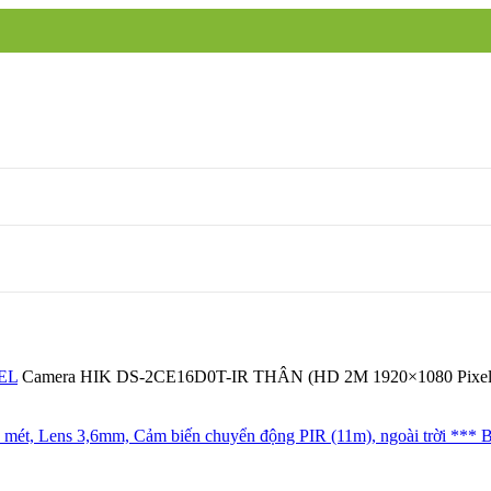
EL
Camera HIK DS-2CE16D0T-IR THÂN (HD 2M 1920×1080 Pixels), h
ét, Lens 3,6mm, Cảm biến chuyển động PIR (11m), ngoài trời ***