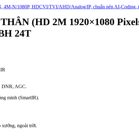
-N/1080P, HDCVI/TVI/AHD/Analog/IP, chuẩn nén AI-Coding, truy
ÂN (HD 2M 1920×1080 Pixels),
 BH 24T
-IR
C, DNR, AGC.
ông minh (SmartIR).
ưởng, ngoài trời.