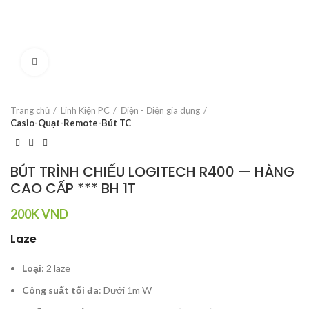
Click to enlarge
Trang chủ
Linh Kiện PC
Điện - Điện gia dụng
Casio-Quạt-Remote-Bút TC
BÚT TRÌNH CHIẾU LOGITECH R400 — HÀNG
CAO CẤP *** BH 1T
200K
VND
Laze
Loại
: 2 laze
Công suất tối đa
: Dưới 1m W