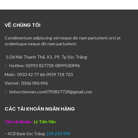
VỀ CHÚNG TÔI
Condimentum adipiscing vel neque dis nam parturient orci at
scelerisque neque dis nam parturient.
1/26 Mai Thanh Thế, K1, P9, Tp Sóc Trăng
Hotline: 02993 827728-0899500996
Mobi : 0933 42 77 66-0939 718 720
Viettel : 0366 096 496
tinhoctienvan.com0793827728@gmail.com
CÁC TÀI KHOẢN NGÂN HÀNG
Chủ tài khoản :
Lý Tiến Văn
– ACB Bank
Sóc Trăng:
234 234 999