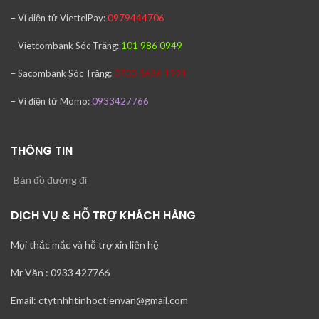
– Ví điện tử ViettelPay:
0979444706
– Vietcombank
Sóc Trăng:
101 986 0949
– Sacombank
Sóc Trăng:
0700 3636 1921
– Ví điện tử Momo:
0933427766
THÔNG TIN
Bản đồ đường đi
DỊCH VỤ & HỖ TRỢ KHÁCH HÀNG
Mọi thắc mắc và hỗ trợ xin liên hệ
Mr Văn : 0933 427766
Email: ctytnhhtinhoctienvan@gmail.com