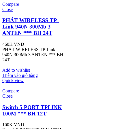
Compare
Close
PHÁT WIRELESS TP-
Link 940N 300Mb 3
ANTEN *** BH 24T
460K
VND
PHÁT WIRELESS TP-Link
940N 300Mb 3 ANTEN *** BH
24T
Add to wishlist
Thêm vào giỏ hàng
Quick view
Compare
Close
Switch 5 PORT TPLINK
100M *** BH 12T
160K
VND