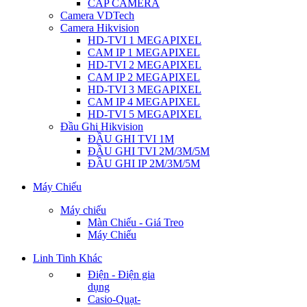
CÁP CAMERA
Camera VDTech
Camera Hikvision
HD-TVI 1 MEGAPIXEL
CAM IP 1 MEGAPIXEL
HD-TVI 2 MEGAPIXEL
CAM IP 2 MEGAPIXEL
HD-TVI 3 MEGAPIXEL
CAM IP 4 MEGAPIXEL
HD-TVI 5 MEGAPIXEL
Đầu Ghi Hikvision
ĐẦU GHI TVI 1M
ĐẦU GHI TVI 2M/3M/5M
ĐẦU GHI IP 2M/3M/5M
Máy Chiếu
Máy chiếu
Màn Chiếu - Giá Treo
Máy Chiếu
Linh Tinh Khác
Điện - Điện gia
dụng
Casio-Quạt-