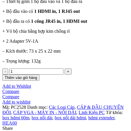
– Thiết bị gồm 1 bộ đầu vào và 1 bộ đầu ra
+ Bộ đầu vào có
1 HDMI in, 1 RJ45 out
+ Bộ đầu ra có
1 cổng JR45 in, 1 HDMI out
+ Vỏ bộ chia bằng hợp kim chống rỉ
+ 2 Adapter 5V-1A
– Kích thước: 73 x 25 x 22 mm
– Trọng lượng: 132g
Box
Nối
Thêm vào giỏ hàng
Dài
Add to Wishlist
HDMI
Compare
60m
Compare
-
Add to wishlist
-
Mã:
PC2528
Danh mục:
Các Loại Cáp
,
CÁP & ĐẦU CHUYỂN
>
ĐỔI
,
CÁP VGA - MÁY IN - NỐI DÀI
,
Linh Kiện PC
Từ khóa:
Lan
box hdmi 60m
,
box nối dài
,
box nối dài hdmi
,
hdmi extender
,
Fjgear
HEA60
FJ
Share
-