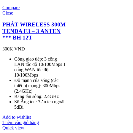
Compare
Close
PHÁT WIRELESS 300M
TENDA F3 – 3 ANTEN
*** BH 12T
300K
VND
Cổng giao tiếp: 3 cổng
LAN tốc độ 10/100Mbps 1
cổng WAN tốc độ
10/100Mbps
Độ mạnh của sóng (các
thiết bị mạng): 300Mbps
(2.4GHz)
Băng tần sóng: 2.4GHz
Số Ăng ten: 3 ăn ten ngoài
5dBi
Add to wishlist
Thêm vào giỏ hàng
Quick view