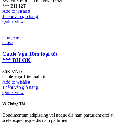
Switch 5 PORT TPLINK 100M
*** BH 12T
Add to wishlist
Thêm vào giỏ hàng
Quick view
Compare
Close
Cable Vga 10m loại tốt
*** BH OK
80K
VND
Cable Vga 10m loại tốt
Add to wishlist
Thêm vào giỏ hàng
Quick view
Về Chúng Tôi
Condimentum adipiscing vel neque dis nam parturient orci at
scelerisque neque dis nam parturient.