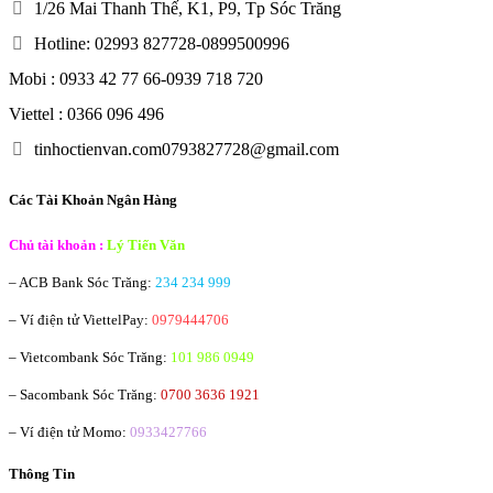
1/26 Mai Thanh Thế, K1, P9, Tp Sóc Trăng
Hotline: 02993 827728-0899500996
Mobi : 0933 42 77 66-0939 718 720
Viettel : 0366 096 496
tinhoctienvan.com0793827728@gmail.com
Các Tài Khoản Ngân Hàng
Chủ tài khoản :
Lý Tiến Văn
– ACB Bank
Sóc Trăng:
234 234 999
– Ví điện tử ViettelPay:
0979444706
– Vietcombank
Sóc Trăng:
101 986 0949
– Sacombank
Sóc Trăng:
0700 3636 1921
– Ví điện tử Momo:
0933427766
Thông Tin