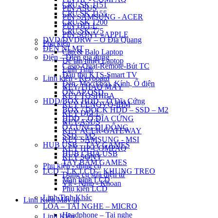
CPU SK 1151
PIN ASUS
CPU SK 1155
PIN SAMSUNG - ACER
CPU SK 1200
PIN DELL
CPU SK 775
PIN SONY - APPLE
DVD/DVDRW – Ổ Đĩa Quang
Phụ kiện
ĐÈN NLMT
Cặp & Balo Laptop
Điện – Điện gia dụng
Đế tản nhiệt Laptop
Casio-Quạt-Remote-Bút TC
Linh Tinh
Đầu thu KTS-Smart TV
Linh kiện - Keyboard
Đèn, Móc khóa, Kính, Ổ điện
KEY THÁO MÁY
ỔN ÁP QSD
KEY TOSHIBA
HDD/BOX HDD – Ổ Đĩa Cứng
KEY LENOVO-IBM
BOX / DOCK HDD – SSD – M2
KEY DELL
HDD – Ổ ĐĨA CỨNG
KEY ASUS
Ổ CỨNG DI ĐỘNG
KEY ACER-GATEWAY
SSD – M2
KEY SAMSUNG - MSI
HUB USB – TAY GAMES
KEY HP-COMPAQ
HUB CHIA USB
KEY SONY
TAY BẤM GAMES
Phụ kiện - dụng cụ
LCD – LK LCD – KHUNG TREO
Dụng cụ sửa điện tử
Màn hình LCD
Vít - Nhíp - Khoan
Phụ kiện LCD
Linh Tinh Khác
Linh Kiện Máy In
LOA – TAI NGHE – MICRO
Headphone – Tai nghe
Linh Kiện