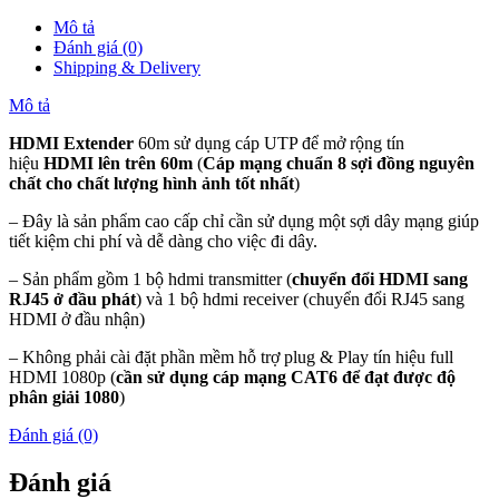
HEA60
Mô tả
số
Đánh giá (0)
lượng
Shipping & Delivery
Mô tả
HDMI Extender
60m sử dụng cáp UTP để mở rộng tín
hiệu
HDMI lên trên 60m
(
Cáp mạng chuẩn 8 sợi đồng nguyên
chất cho chất lượng hình ảnh tốt nhất
)
– Đây là sản phẩm cao cấp chỉ cần sử dụng một sợi dây mạng giúp
tiết kiệm chi phí và dễ dàng cho việc đi dây.
– Sản phẩm gồm 1 bộ hdmi transmitter (
chuyển đổi HDMI sang
RJ45 ở đầu phát
) và 1 bộ hdmi receiver (chuyển đổi RJ45 sang
HDMI ở đầu nhận)
– Không phải cài đặt phần mềm hỗ trợ plug & Play tín hiệu full
HDMI 1080p (
cần sử dụng cáp mạng
CAT6
để đạt được độ
phân giải 1080
)
Đánh giá (0)
Đánh giá