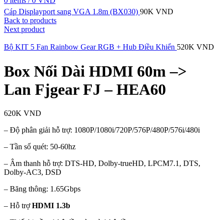
0
items
/
0
VND
Cáp Displayport sang VGA 1.8m (BX030)
90K
VND
Back to products
Next product
Bộ KIT 5 Fan Rainbow Gear RGB + Hub Điều Khiển
520K
VND
Box Nối Dài HDMI 60m –>
Lan Fjgear FJ – HEA60
620K
VND
– Độ phân giải hỗ trợ: 1080P/1080i/720P/576P/480P/576i/480i
– Tần số quét: 50-60hz
– Âm thanh hỗ trợ: DTS-HD, Dolby-trueHD, LPCM7.1, DTS,
Dolby-AC3, DSD
– Băng thông: 1.65Gbps
– Hỗ trợ
HDMI 1.3b