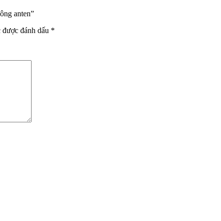
ông anten”
c được đánh dấu
*