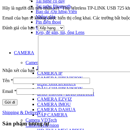
Tai nghe có dây
Tai nghe Bluetooth
Hãy là người đầu tiên nhận xét “Thu Wireless TP-LINK USB 725 kh
Bao da -Ốp lưng-Viền
Miếng dán
Email của bạn sẽ không được hiển thị công khai.
Các trường bắt buộ
Pin điện thoại
Gậy chụp hình
Đánh giá của bạn
*
Kẹp, đế gắn, túi, ống Lens
CAMERA
Camera
PHỤ KIỆN CAMERA
Nhận xét của bạn
*
CAMERA IP
CAMERA HIKVISION
Tên
*
ĐẦU GHI DAHUA
ĐẦU GHI HIKVISION
Email
*
BÁO TRỘM - BÁO KHÁCH
CAMERA EZVIZ
CAMERA IMOU
CAMERA DAHUA
Shipping & Delivery
CÁP CAMERA
Camera VDTech
Sản phẩm tương tự
Camera Hikvision