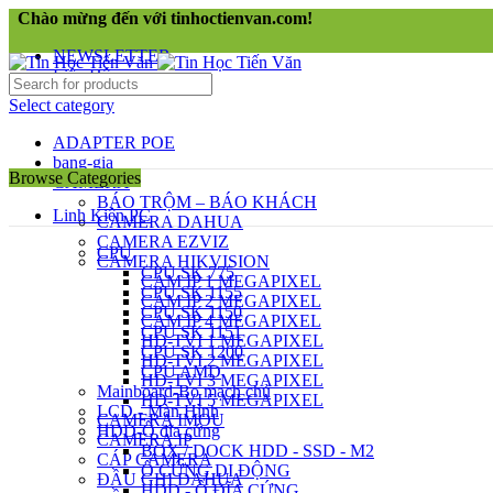
Chào mừng đến với tinhoctienvan.com!
NEWSLETTER
Liên Hệ
Select category
ADAPTER POE
bang-gia
Browse Categories
CAMERA
BÁO TRỘM – BÁO KHÁCH
Linh Kiện PC
CAMERA DAHUA
CAMERA EZVIZ
CPU
CAMERA HIKVISION
CPU SK 775
CAM IP 1 MEGAPIXEL
CPU SK 1155
CAM IP 2 MEGAPIXEL
CPU SK 1150
CAM IP 4 MEGAPIXEL
CPU SK 1151
HD-TVI 1 MEGAPIXEL
CPU SK 1200
HD-TVI 2 MEGAPIXEL
CPU AMD
HD-TVI 3 MEGAPIXEL
Mainboard-Bo mạch chủ
HD-TVI 5 MEGAPIXEL
LCD - Màn Hình
CAMERA IMOU
HDD-Ổ đĩa cứng
CAMERA IP
BOX / DOCK HDD - SSD - M2
CÁP CAMERA
Ổ CỨNG DI ĐỘNG
ĐẦU GHI DAHUA
HDD - Ổ ĐĨA CỨNG