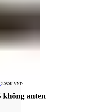
Quang -
T
2,080K
VND
 không anten