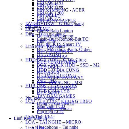
CPU SK 1151
PIN ASUS
CPU SK 1155
PIN SAMSUNG - ACER
CPU SK 1200
PIN DELL
CPU SK 775
PIN SONY - APPLE
DVD/DVDRW – Ổ Đĩa Quang
Phụ kiện
ĐÈN NLMT
Cặp & Balo Laptop
Điện – Điện gia dụng
Đế tản nhiệt Laptop
Casio-Quạt-Remote-Bút TC
Linh Tinh
Đầu thu KTS-Smart TV
Linh kiện - Keyboard
Đèn, Móc khóa, Kính, Ổ điện
KEY THÁO MÁY
ỔN ÁP QSD
KEY TOSHIBA
HDD/BOX HDD – Ổ Đĩa Cứng
KEY LENOVO-IBM
BOX / DOCK HDD – SSD – M2
KEY DELL
HDD – Ổ ĐĨA CỨNG
KEY ASUS
Ổ CỨNG DI ĐỘNG
KEY ACER-GATEWAY
SSD – M2
KEY SAMSUNG - MSI
HUB USB – TAY GAMES
KEY HP-COMPAQ
HUB CHIA USB
KEY SONY
TAY BẤM GAMES
Phụ kiện - dụng cụ
LCD – LK LCD – KHUNG TREO
Dụng cụ sửa điện tử
Màn hình LCD
Vít - Nhíp - Khoan
Phụ kiện LCD
Linh Tinh Khác
Linh Kiện Máy In
LOA – TAI NGHE – MICRO
Headphone – Tai nghe
Linh Kiện