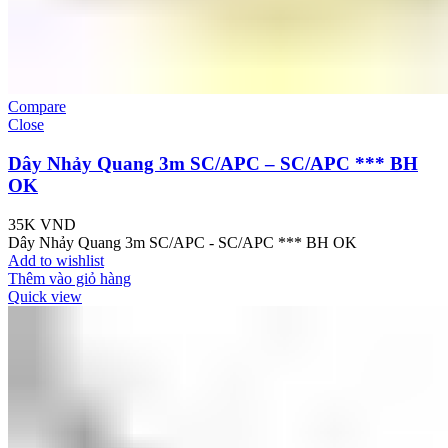
Compare
Close
Dây Nhảy Quang 3m SC/APC – SC/APC *** BH
OK
35K
VND
Dây Nhảy Quang 3m SC/APC - SC/APC *** BH OK
Add to wishlist
Thêm vào giỏ hàng
Quick view