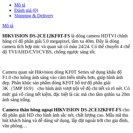
Mô tả
Đánh giá (0)
Shipping & Delivery
Mô tả
HIKVISION DS-2CE12KF0T-FS
là dòng camera HDTVI chính
hãng có độ phân giải 5.0 megapixel, tầm xa 40m. Đây là dòng
camera tích hợp mic và quan sát có màu 24/24. Có thể chuyển 4 chế
độ TVI/AHD/CVI/CVBS, chống ngược sáng tốt.
Camera quan sát Hikvision dòng KF0T Series sử dụng khẩu độ
F1.0 cho luồng ánh sáng vào cảm biến nhiều hơn, giúp hình ảnh
đẹp. Phân khúc sản phẩm dòng KF0T hỗ trợ độ phân giải
3K（5MP 16:9） cho hình ảnh vượt trội về độ chi tiết và rõ nét. Có
mức giá vô cùng tiết kiệm, đặc biệt là các mã cho tầm qnhìn xa 20m
ánh sáng trắng.
Camera thân hồng ngoại HIKVISION DS-2CE12KF0T-FS
cho
độ phân giải HD cho hình ảnh sắc nét, chất lượng cao. Mẫu mã thu
hút khách hàng và dễ dàng sử dụng, lắp đặt ngoài trời cho gia đình,
văn phòng…