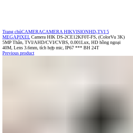
Click to enlarge
Trang chủ
CAMERA
CAMERA HIKVISION
HD-TVI 5
MEGAPIXEL
Camera HIK DS-2CE12KF0T-FS, (ColorVu 3K)
5MP Thân, TVI/AHD/CVI/CVBS, 0.001Lux, HD hồng ngoại
40M, Lens 3.6mm, tích hợp mic, IP67 *** BH 24T
Previous product