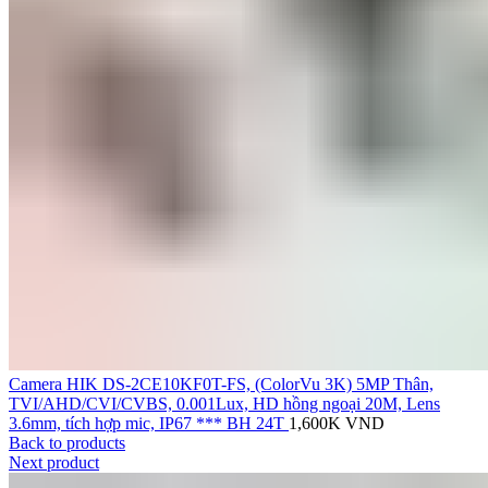
Camera HIK DS-2CE10KF0T-FS, (ColorVu 3K) 5MP Thân,
TVI/AHD/CVI/CVBS, 0.001Lux, HD hồng ngoại 20M, Lens
3.6mm, tích hợp mic, IP67 *** BH 24T
1,600K
VND
Back to products
Next product