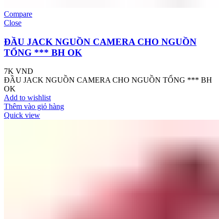
Compare
Close
ĐẦU JACK NGUỒN CAMERA CHO NGUỒN
TỔNG *** BH OK
7K
VND
ĐẦU JACK NGUỒN CAMERA CHO NGUỒN TỔNG *** BH
OK
Add to wishlist
Thêm vào giỏ hàng
Quick view