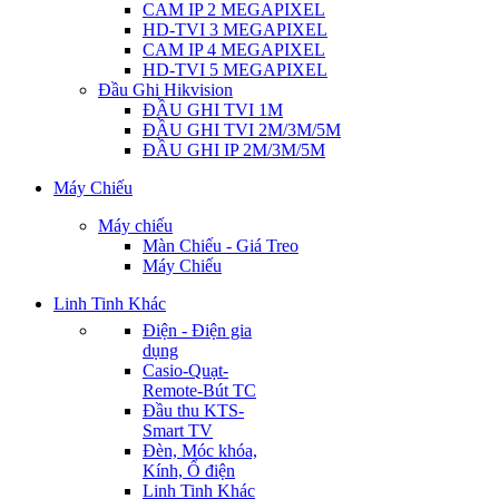
CAM IP 2 MEGAPIXEL
HD-TVI 3 MEGAPIXEL
CAM IP 4 MEGAPIXEL
HD-TVI 5 MEGAPIXEL
Đầu Ghi Hikvision
ĐẦU GHI TVI 1M
ĐẦU GHI TVI 2M/3M/5M
ĐẦU GHI IP 2M/3M/5M
Máy Chiếu
Máy chiếu
Màn Chiếu - Giá Treo
Máy Chiếu
Linh Tinh Khác
Điện - Điện gia
dụng
Casio-Quạt-
Remote-Bút TC
Đầu thu KTS-
Smart TV
Đèn, Móc khóa,
Kính, Ổ điện
Linh Tinh Khác