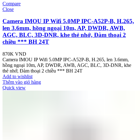
Compare
Close
Camera IMOU IP Wifi 5.0MP IPC-A52P-B, H.265,
len 3.6mm, hồng ngoại 10m, AP, DWDR, AWB,
AGC, BLC, 3D-DNR, khe thẻ nhớ, Đàm thoại 2
chiều *** BH 24T
870K
VND
Camera IMOU IP Wifi 5.0MP IPC-A52P-B, H.265, len 3.6mm,
hồng ngoại 10m, AP, DWDR, AWB, AGC, BLC, 3D-DNR, khe
thẻ nhớ, Đàm thoại 2 chiều *** BH 24T
Add to wishlist
Thêm vào giỏ hàng
Quick view