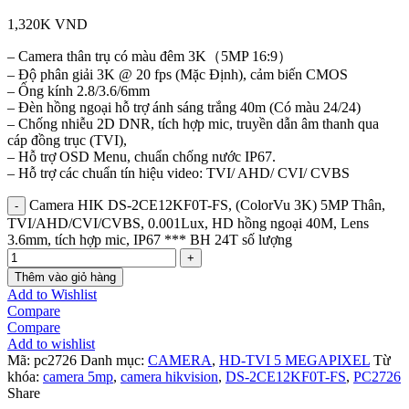
1,320K
VND
– Camera thân trụ có màu đêm 3K（5MP 16:9）
– Độ phân giải 3K @ 20 fps (Mặc Định), cảm biến CMOS
– Ống kính 2.8/3.6/6mm
– Đèn hồng ngoại hỗ trợ ánh sáng trắng 40m (Có màu 24/24)
– Chống nhiễu 2D DNR, tích hợp mic, truyền dẫn âm thanh qua
cáp đồng trục (TVI),
– Hỗ trợ OSD Menu, chuẩn chống nước IP67.
– Hỗ trợ các chuẩn tín hiệu video: TVI/ AHD/ CVI/ CVBS
Camera HIK DS-2CE12KF0T-FS, (ColorVu 3K) 5MP Thân,
TVI/AHD/CVI/CVBS, 0.001Lux, HD hồng ngoại 40M, Lens
3.6mm, tích hợp mic, IP67 *** BH 24T số lượng
Thêm vào giỏ hàng
Add to Wishlist
Compare
Compare
Add to wishlist
Mã:
pc2726
Danh mục:
CAMERA
,
HD-TVI 5 MEGAPIXEL
Từ
khóa:
camera 5mp
,
camera hikvision
,
DS-2CE12KF0T-FS
,
PC2726
Share