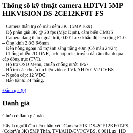
Thông số kỹ thuật camera HDTVI 5MP
HIKVISION DS-2CE12KF0T-FS
– Camera thân trụ có màu đêm 3K（5MP 16:9）
– Độ phân giải 3K @ 20 fps (Mặc Định), cảm biến CMOS
– Camera dạng thân ngoài trời, 0.001Lux/ khẩu độ siêu rộng F1.0.
– Ống kính 2.8/3.6/6mm
– Đèn hồng ngoại hỗ trợ ánh sáng trắng 40m (Có màu 24/24)
– Chống nhiễu 2D DNR, tích hợp mic, truyền dẫn âm thanh qua
cáp đồng trục (TVI),
– Hỗ trợ OSD Menu, chuẩn chống nước IP67.
– Hỗ trợ các chuẩn tín hiệu video: TVI/ AHD/ CVI/ CVBS
– Nguồn cấp: 12 VDC.
– Bảo hành: 24 tháng.
Đánh giá (0)
Đánh giá
Chưa có đánh giá nào.
Hãy là người đầu tiên nhận xét “Camera HIK DS-2CE12KF0T-FS,
(ColorVu 3K) 5MP Thân, TVI/AHD/CVI/CVBS, 0.001Lux, HD