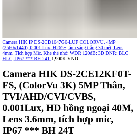
Camera HIK IP DS-2CD1047G0-LUF COLORVU, 4MP
(2560x1440), 0.001 Lux, H265+, ánh sáng trắng 30 mét, Lens
4mm, Tích hợp Mic, Khe thẻ nhớ, WDR 120dB; 3D DNR; BLC,
HLC, IP67 *** BH 24T
1,900K
VND
Camera HIK DS-2CE12KF0T-
FS, (ColorVu 3K) 5MP Thân,
TVI/AHD/CVI/CVBS,
0.001Lux, HD hồng ngoại 40M,
Lens 3.6mm, tích hợp mic,
IP67 *** BH 24T