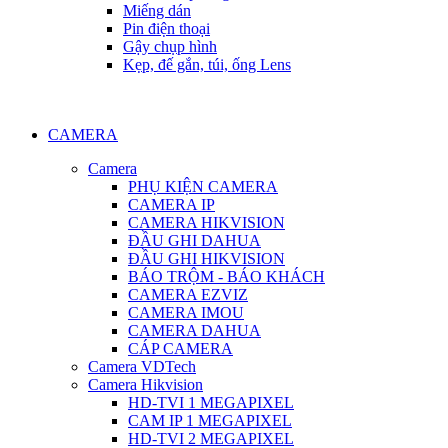
Miếng dán
Pin điện thoại
Gậy chụp hình
Kẹp, đế gắn, túi, ống Lens
CAMERA
Camera
PHỤ KIỆN CAMERA
CAMERA IP
CAMERA HIKVISION
ĐẦU GHI DAHUA
ĐẦU GHI HIKVISION
BÁO TRỘM - BÁO KHÁCH
CAMERA EZVIZ
CAMERA IMOU
CAMERA DAHUA
CÁP CAMERA
Camera VDTech
Camera Hikvision
HD-TVI 1 MEGAPIXEL
CAM IP 1 MEGAPIXEL
HD-TVI 2 MEGAPIXEL