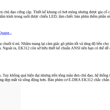
n chủ đạo cứng cáp. Thiết kế khung có hơi mỏng nhưng được gia cố ch
 tấm kính trong suốt được chiếu LED, làm chiếc bàn phím thêm phần nổ
Quang -
u chuốt tỉ mỉ. Nhằm mang lại cảm giác gõ phím tốt và tăng độ bền c
. Ngoài ra, EK312 còn sở hữu thiết kế chuẩn ANSI nên bạn có thể dễ
uy không quá hiện đại nhưng trên tông màu đen chủ đạo, hệ thống 
rông đẹp mắt và sống động hơn. Bàn phím cơ E-DRA EK312 chắc chắn