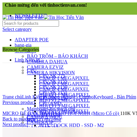
Chào mừng đến với tinhoctienvan.com!
NEWSLETTER
Liên Hệ
Select category
ADAPTER POE
bang-gia
Browse Categories
CAMERA
BÁO TRỘM – BÁO KHÁCH
Linh Kiện PC
CAMERA DAHUA
CAMERA EZVIZ
CPU
CAMERA HIKVISION
CPU SK 775
CAM IP 1 MEGAPIXEL
CPU SK 1155
CAM IP 2 MEGAPIXEL
CPU SK 1150
CAM IP 4 MEGAPIXEL
Click to enlarge
CPU SK 1151
HD-TVI 1 MEGAPIXEL
Trang chủ
Linh Kiện PC
Phím - Chuột - Combo
Keyboard - Bàn Phím
CPU SK 1200
HD-TVI 2 MEGAPIXEL
Previous product
CPU AMD
HD-TVI 3 MEGAPIXEL
Mainboard-Bo mạch chủ
HD-TVI 5 MEGAPIXEL
MICRO ĐỂ BÀN DÀNH CHO HỘI NGHỊ (Micro Cổ cò)
110K
V
LCD - Màn Hình
CAMERA IMOU
Back to products
HDD-Ổ đĩa cứng
CAMERA IP
Next product
BOX / DOCK HDD - SSD - M2
CÁP CAMERA
Ổ CỨNG DI ĐỘNG
ĐẦU GHI DAHUA
HDD - Ổ ĐĨA CỨNG