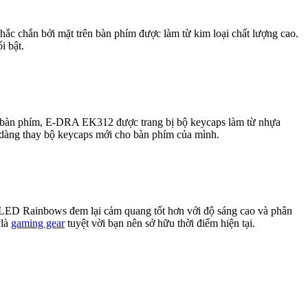
ắc chắn bởi mặt trên bàn phím được làm từ kim loại chất lượng cao.
i bật.
ho bàn phím, E-DRA EK312 được trang bị bộ keycaps làm từ nhựa
 dàng thay bộ keycaps mới cho bàn phím của mình.
LED Rainbows đem lại cảm quang tốt hơn với độ sáng cao và phân
 là
gaming gear
tuyệt vời bạn nên sở hữu thời điểm hiện tại.