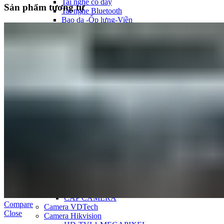
Tai nghe có dây
Sản phẩm tương tự
Tai nghe Bluetooth
Bao da -Ốp lưng-Viền
Miếng dán
Pin điện thoại
Gậy chụp hình
Kẹp, đế gắn, túi, ống Lens
CAMERA
Camera
PHỤ KIỆN CAMERA
CAMERA IP
CAMERA HIKVISION
ĐẦU GHI DAHUA
ĐẦU GHI HIKVISION
BÁO TRỘM - BÁO KHÁCH
CAMERA EZVIZ
CAMERA IMOU
CAMERA DAHUA
CÁP CAMERA
Compare
Camera VDTech
Close
Camera Hikvision