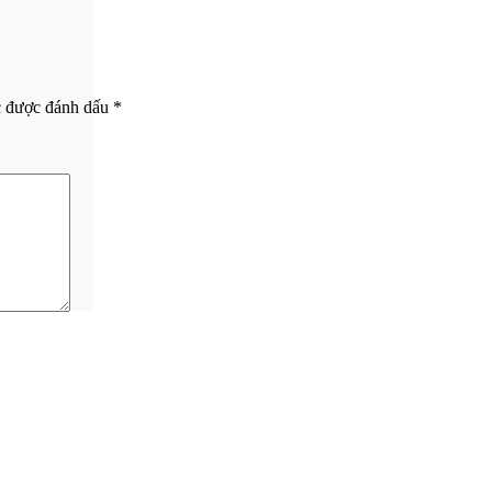
c được đánh dấu
*