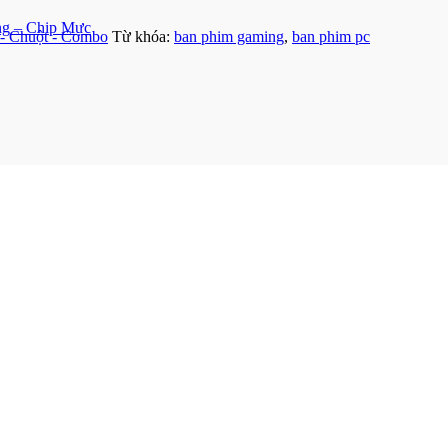
ng – Chip Mực
- Chuột - Combo
Từ khóa:
ban phim gaming
,
ban phim pc