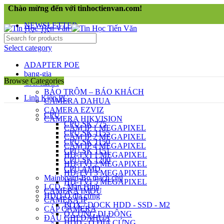
Chào mừng đến với tinhoctienvan.com!
NEWSLETTER
Liên Hệ
Select category
ADAPTER POE
bang-gia
Browse Categories
CAMERA
BÁO TRỘM – BÁO KHÁCH
Linh Kiện PC
CAMERA DAHUA
CAMERA EZVIZ
CPU
CAMERA HIKVISION
CPU SK 775
CAM IP 1 MEGAPIXEL
CPU SK 1155
CAM IP 2 MEGAPIXEL
CPU SK 1150
CAM IP 4 MEGAPIXEL
CPU SK 1151
HD-TVI 1 MEGAPIXEL
CPU SK 1200
HD-TVI 2 MEGAPIXEL
CPU AMD
HD-TVI 3 MEGAPIXEL
Mainboard-Bo mạch chủ
HD-TVI 5 MEGAPIXEL
LCD - Màn Hình
CAMERA IMOU
HDD-Ổ đĩa cứng
CAMERA IP
BOX / DOCK HDD - SSD - M2
CÁP CAMERA
Ổ CỨNG DI ĐỘNG
ĐẦU GHI DAHUA
HDD - Ổ ĐĨA CỨNG