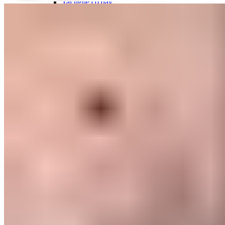
Tai nghe có dây
Tai nghe Bluetooth
Bao da -Ốp lưng-Viền
Miếng dán
Pin điện thoại
Gậy chụp hình
Kẹp, đế gắn, túi, ống Lens
CAMERA
Camera
PHỤ KIỆN CAMERA
CAMERA IP
CAMERA HIKVISION
ĐẦU GHI DAHUA
ĐẦU GHI HIKVISION
BÁO TRỘM - BÁO KHÁCH
CAMERA EZVIZ
CAMERA IMOU
CAMERA DAHUA
CÁP CAMERA
Camera VDTech
Camera Hikvision