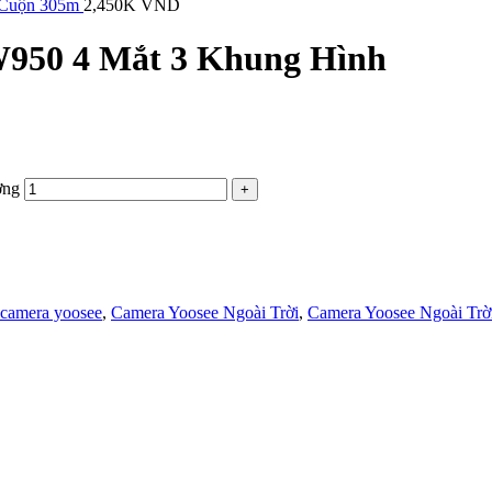
 Cuộn 305m
2,450K
VND
W950 4 Mắt 3 Khung Hình
ợng
camera yoosee
,
Camera Yoosee Ngoài Trời
,
Camera Yoosee Ngoài Tr