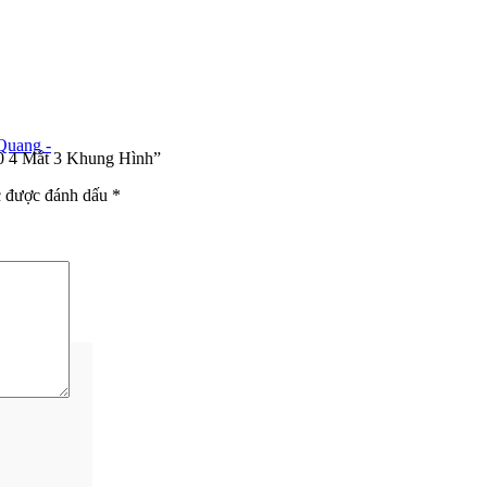
Quang -
50 4 Mắt 3 Khung Hình”
c được đánh dấu
*