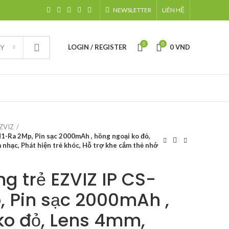
NEWSLETTER
LIÊN HỆ
0
0
LOGIN / REGISTER
0
VND
RY
ZVIZ
1-Ra 2Mp, Pin sạc 2000mAh , hồng ngoại ko đỏ,
hạc, Phát hiện trẻ khóc, Hỗ trợ khe cắm thẻ nhớ
g trẻ EZVIZ IP CS-
 Pin sạc 2000mAh ,
ko đỏ, Lens 4mm,