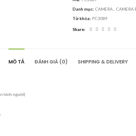
Danh mục:
CAMERA
,
CAMERA 
Từ khóa:
PC3089
Share
MÔ TẢ
ĐÁNH GIÁ (0)
SHIPPING & DELIVERY
n hình người)
ỏ