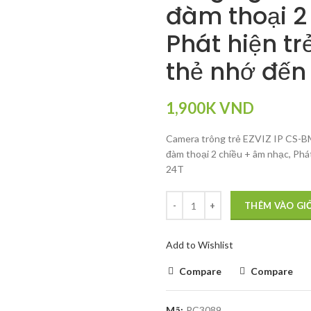
đàm thoại 2
Phát hiện trẻ
thẻ nhớ đê
1,900K
VND
Camera trông trẻ EZVIZ IP CS-BM
đàm thoại 2 chiều + âm nhạc, Phát 
24T
THÊM VÀO GI
Add to Wishlist
Compare
Compare
Mã:
PC3089