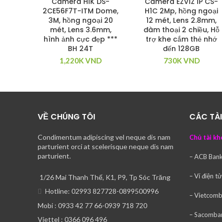
Camera HIK DS-
Camera EZVIZ IP CS-
2CE56F7T-ITM Dome,
H1C 2Mp, hồng ngoại
3M, hồng ngoại 20
12 mét, Lens 2.8mm,
mét, Lens 3.6mm,
đàm thoại 2 chiều, Hỗ
hình ảnh cực đẹp ***
trợ khe cắm thẻ nhớ
BH 24T
đến 128GB
1,220K
VND
730K
VND
VỀ CHÚNG TÔI
CÁC TÀ
Condimentum adipiscing vel neque dis nam
Chủ tài kh
parturient orci at scelerisque neque dis nam
parturient.
– ACB Ban
– Ví điện t
1/26 Mai Thanh Thế, K1, P9, Tp Sóc Trăng
Hotline: 02993 827728-0899500996
– Vietcom
Mobi : 0933 42 77 66-0939 718 720
– Sacomba
Viettel : 0366 096 496