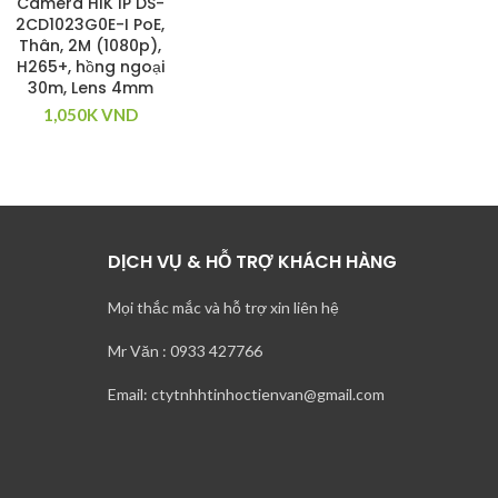
Camera HIK IP DS-
2CD1023G0E-I PoE,
Thân, 2M (1080p),
H265+, hồng ngoại
30m, Lens 4mm
1,050K
VND
DỊCH VỤ & HỖ TRỢ KHÁCH HÀNG
Mọi thắc mắc và hỗ trợ xin liên hệ
Mr Văn : 0933 427766
Email: ctytnhhtinhoctienvan@gmail.com