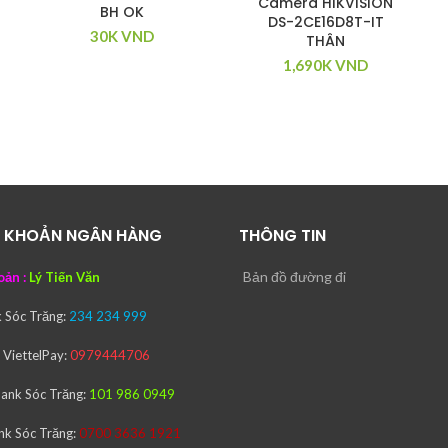
Camera HIKVISION
BH OK
DS-2CE16D8T-IT
30K
VND
THÂN
1,690K
VND
I KHOẢN NGÂN HÀNG
THÔNG TIN
Bản đồ đường đi
oản :
Lý Tiến Văn
k
Sóc Trăng:
234 234 999
ử ViettelPay:
0979444706
bank
Sóc Trăng:
101 986 0949
nk
Sóc Trăng:
0700 3636 1921