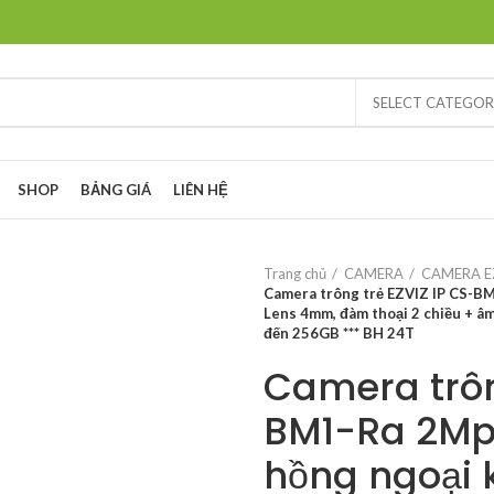
SELECT CATEGO
SHOP
BẢNG GIÁ
LIÊN HỆ
Trang chủ
CAMERA
CAMERA E
Camera trông trẻ EZVIZ IP CS-BM
Lens 4mm, đàm thoại 2 chiều + âm n
đến 256GB *** BH 24T
Camera trôn
BM1-Ra 2Mp,
hồng ngoại 