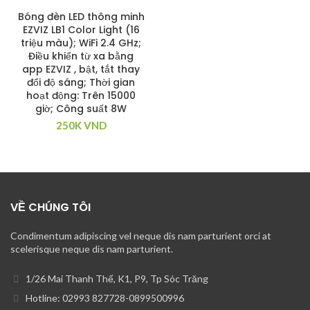
Bóng đèn LED thông minh
EZVIZ LB1 Color Light (16
triệu màu); WiFi 2.4 GHz;
Điều khiển từ xa bằng
app EZVIZ , bật, tắt thay
đổi độ sáng; Thời gian
hoạt động: Trên 15000
giờ; Công suất 8W
250K
VND
VỀ CHÚNG TÔI
Condimentum adipiscing vel neque dis nam parturient orci at
scelerisque neque dis nam parturient.
1/26 Mai Thanh Thế, K1, P9, Tp Sóc Trăng
Hotline: 02993 827728-0899500996