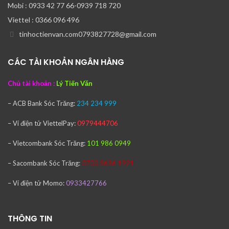
Mobi : 0933 42 77 66-0939 718 720
Viettel : 0366 096 496
tinhoctienvan.com0793827728@gmail.com
CÁC TÀI KHOẢN NGÂN HÀNG
Chủ tài khoản :
Lý Tiến Văn
– ACB Bank
Sóc Trăng:
234 234 999
– Ví điện tử ViettelPay:
0979444706
– Vietcombank
Sóc Trăng:
101 986 0949
– Sacombank
Sóc Trăng:
0700 3636 1921
– Ví điện tử Momo:
0933427766
THÔNG TIN