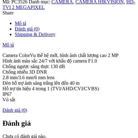
Mã:
PC3526
Danh mục:
CAMERA
,
CAMERA HIKVISION
,
HD-
TVI 2 MEGAPIXEL
Share
Mô tả
Đánh giá (0)
Shipping & Delivery
Mô tả
Camera ColorVu thế hệ mới, hình ảnh chất lượng cao 2 MP
Hình ảnh màu sắc 24/7 với khẩu độ camera F1.0
Chống ngược sáng thực 130 dB
Chống nhiễu 3D DNR
2.8 mm/3.6 mm/6 mm lens
Đèn hỗ trợ ánh sáng trắng lên đến 40 m
Hỗ trợ tín hiệu 4 trong 1 (TVI/AHD/CVI/CVBS)
IP67
Vỏ sắt
Đánh giá (0)
Đánh giá
Chưa có đánh giá nào.