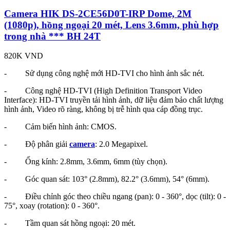
Camera HIK DS-2CE56D0T-IRP Dome, 2M
(1080p), hồng ngoại 20 mét, Lens 3.6mm, phù hợp
trong nhà *** BH 24T
820K
VND
- Sử dụng công nghệ mới HD-TVI cho hình ảnh sắc nét.
- Công nghệ HD-TVI (High Definition Transport Video
Interface): HD-TVI truyền tải hình ảnh, dữ liệu đảm bảo chất lượng
hình ảnh, Video rõ ràng, không bị trễ hình qua cáp đồng trục.
- Cảm biến hình ảnh: CMOS.
- Độ phân giải
camera
: 2.0 Megapixel.
- Ống kính: 2.8mm, 3.6mm, 6mm (tùy chọn).
- Góc quan sát: 103° (2.8mm), 82.2° (3.6mm), 54° (6mm).
- Điều chỉnh góc theo chiều ngang (pan): 0 - 360°, dọc (tilt): 0 -
75°, xoay (rotation): 0 - 360°.
- Tầm quan sát hồng ngoại: 20 mét.