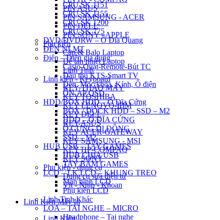
CPU SK 1151
PIN ASUS
CPU SK 1155
PIN SAMSUNG - ACER
CPU SK 1200
PIN DELL
CPU SK 775
PIN SONY - APPLE
DVD/DVDRW – Ổ Đĩa Quang
Phụ kiện
ĐÈN NLMT
Cặp & Balo Laptop
Điện – Điện gia dụng
Đế tản nhiệt Laptop
Casio-Quạt-Remote-Bút TC
Linh Tinh
Đầu thu KTS-Smart TV
Linh kiện - Keyboard
Đèn, Móc khóa, Kính, Ổ điện
KEY THÁO MÁY
ỔN ÁP QSD
KEY TOSHIBA
HDD/BOX HDD – Ổ Đĩa Cứng
KEY LENOVO-IBM
BOX / DOCK HDD – SSD – M2
KEY DELL
HDD – Ổ ĐĨA CỨNG
KEY ASUS
Ổ CỨNG DI ĐỘNG
KEY ACER-GATEWAY
SSD – M2
KEY SAMSUNG - MSI
HUB USB – TAY GAMES
KEY HP-COMPAQ
HUB CHIA USB
KEY SONY
TAY BẤM GAMES
Phụ kiện - dụng cụ
LCD – LK LCD – KHUNG TREO
Dụng cụ sửa điện tử
Màn hình LCD
Vít - Nhíp - Khoan
Phụ kiện LCD
Linh Tinh Khác
Linh Kiện Máy In
LOA – TAI NGHE – MICRO
Headphone – Tai nghe
Linh Kiện