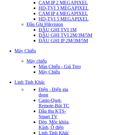
CAM IP 2 MEGAPIXEL
HD-TVI 3 MEGAPIXEL
CAM IP 4 MEGAPIXEL
HD-TVI 5 MEGAPIXEL
Đầu Ghi Hikvision
ĐẦU GHI TVI 1M
ĐẦU GHI TVI 2M/3M/5M
ĐẦU GHI IP 2M/3M/5M
Máy Chiếu
Máy chiếu
Màn Chiếu - Giá Treo
Máy Chiếu
Linh Tinh Khác
Điện - Điện gia
dụng
Casio-Quạt-
Remote-Bút TC
Đầu thu KTS-
Smart TV
Đèn, Móc khóa,
Kính, Ổ điện
Linh Tinh Khác