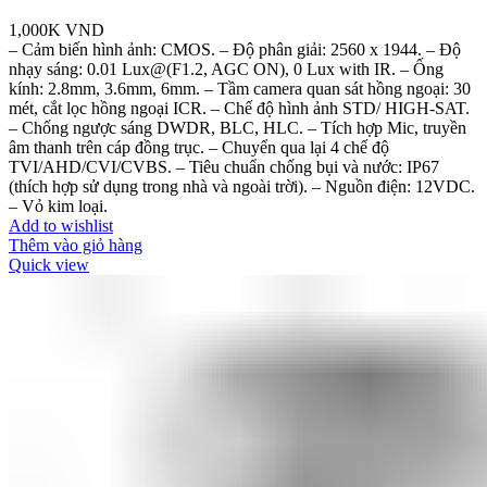
1,000K
VND
– Cảm biến hình ảnh: CMOS. – Độ phân giải: 2560 x 1944. – Độ
nhạy sáng: 0.01 Lux@(F1.2, AGC ON), 0 Lux with IR. – Ống
kính: 2.8mm, 3.6mm, 6mm. – Tầm camera quan sát hồng ngoại: 30
mét, cắt lọc hồng ngoại ICR. – Chế độ hình ảnh STD/ HIGH-SAT.
– Chống ngược sáng DWDR, BLC, HLC. – Tích hợp Mic, truyền
âm thanh trên cáp đồng trục. – Chuyển qua lại 4 chế độ
TVI/AHD/CVI/CVBS. – Tiêu chuẩn chống bụi và nước: IP67
(thích hợp sử dụng trong nhà và ngoài trời). – Nguồn điện: 12VDC.
– Vỏ kim loại.
Add to wishlist
Thêm vào giỏ hàng
Quick view