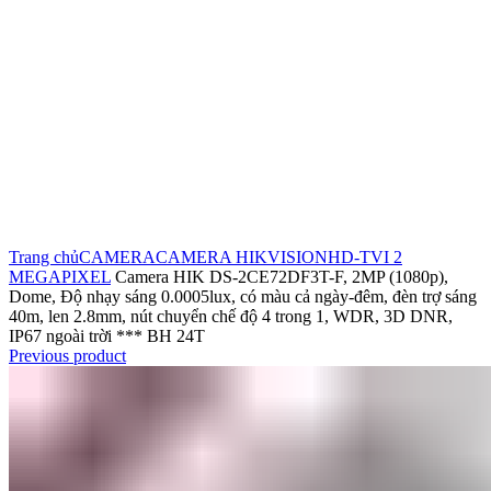
Click to enlarge
Trang chủ
CAMERA
CAMERA HIKVISION
HD-TVI 2
MEGAPIXEL
Camera HIK DS-2CE72DF3T-F, 2MP (1080p),
Dome, Độ nhạy sáng 0.0005lux, có màu cả ngày-đêm, đèn trợ sáng
40m, len 2.8mm, nút chuyển chế độ 4 trong 1, WDR, 3D DNR,
IP67 ngoài trời *** BH 24T
Previous product