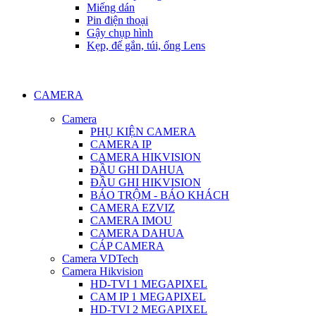
Miếng dán
Pin điện thoại
Gậy chụp hình
Kẹp, đế gắn, túi, ống Lens
CAMERA
Camera
PHỤ KIỆN CAMERA
CAMERA IP
CAMERA HIKVISION
ĐẦU GHI DAHUA
ĐẦU GHI HIKVISION
BÁO TRỘM - BÁO KHÁCH
CAMERA EZVIZ
CAMERA IMOU
CAMERA DAHUA
CÁP CAMERA
Camera VDTech
Camera Hikvision
HD-TVI 1 MEGAPIXEL
CAM IP 1 MEGAPIXEL
HD-TVI 2 MEGAPIXEL