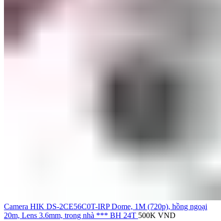
Camera HIK DS-2CE56C0T-IRP Dome, 1M (720p), hồng ngoại
20m, Lens 3.6mm, trong nhà *** BH 24T
500K
VND