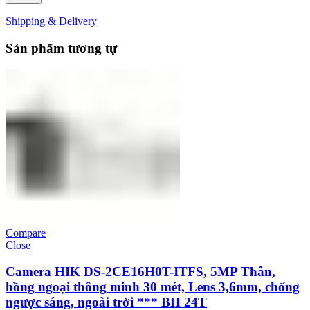
Shipping & Delivery
Sản phẩm tương tự
Compare
Close
Camera HIK DS-2CE16H0T-ITFS, 5MP Thân,
hồng ngoại thông minh 30 mét, Lens 3,6mm, chống
ngược sáng, ngoài trời *** BH 24T