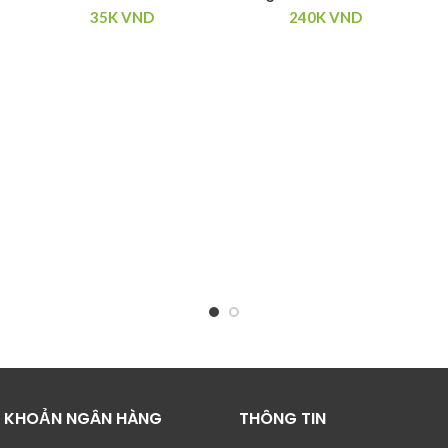
35K
VND
240K
VND
I KHOẢN NGÂN HÀNG
THÔNG TIN