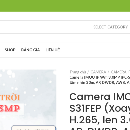
SELECT CATEGORY
SHOP
BẢNG GIÁ
LIÊN HỆ
Trang chủ
CAMERA
CAMERA I
Camera IMOU IP Wifi 3.0MP IPC-S3
tầm nhìn 30m, AP, DWDR, AWB, AG
Camera IMOU
S31FEP (Xoay
H.265, len 