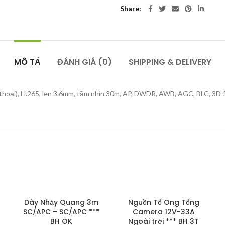
Share
MÔ TẢ
ĐÁNH GIÁ (0)
SHIPPING & DELIVERY
hoại), H.265, len 3.6mm, tầm nhìn 30m, AP, DWDR, AWB, AGC, BLC, 3D-D
Dây Nhảy Quang 3m
Nguồn Tổ Ong Tổng
SC/APC – SC/APC ***
Camera 12V-33A
BH OK
Ngoài trời *** BH 3T