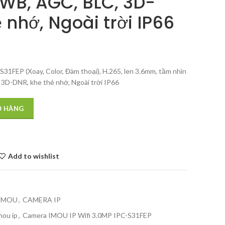
WB, AGC, BLC, 3D-
 nhớ, Ngoài trời IP66
1FEP (Xoay, Color, Đàm thoại), H.265, len 3.6mm, tầm nhìn
3D-DNR, khe thẻ nhớ, Ngoài trời IP66
Ỏ HÀNG
Add to wishlist
IMOU
,
CAMERA IP
mou ip
,
Camera IMOU IP Wifi 3.0MP IPC-S31FEP