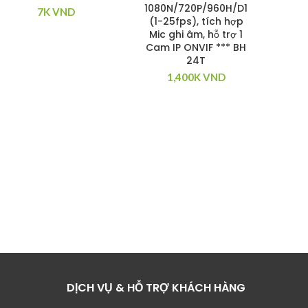
1080N/720P/960H/D1
7K
VND
(1-25fps), tích hợp
Mic ghi âm, hỗ trợ 1
Cam IP ONVIF *** BH
24T
Cam
1,400K
VND
2CD
(256
hồn
Le
ngư
t
DỊCH VỤ & HỖ TRỢ KHÁCH HÀNG