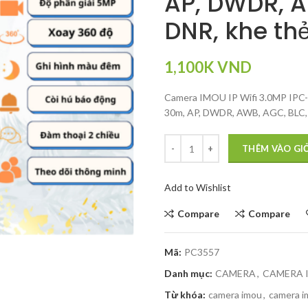
AP, DWDR, A
DNR, khe thẻ
1,100K
VND
Camera IMOU IP Wifi 3.0MP IPC-S3
30m, AP, DWDR, AWB, AGC, BLC, 
THÊM VÀO GI
Add to Wishlist
Compare
Compare
Mã:
PC3557
Danh mục:
CAMERA
,
CAMERA 
Từ khóa:
camera imou
,
camera i