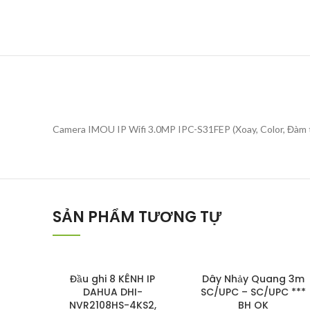
Camera IMOU IP Wifi 3.0MP IPC-S31FEP (Xoay, Color, Đàm t
SẢN PHẨM TƯƠNG TỰ
Đầu ghi 8 KÊNH IP
Dây Nhảy Quang 3m
DAHUA DHI-
SC/UPC – SC/UPC ***
NVR2108HS-4KS2,
BH OK