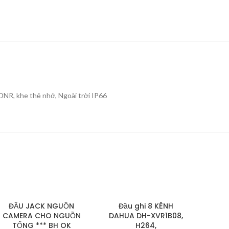
NR, khe thẻ nhớ, Ngoài trời IP66
ĐẦU JACK NGUỒN
Đầu ghi 8 KÊNH
CAMERA CHO NGUỒN
DAHUA DH-XVR1B08,
TỔNG *** BH OK
H264,