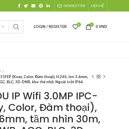
NEWSLETTER
LIÊN HỆ
0
0
LOGIN / REGISTER
0
VND
P
1FEP (Xoay, Color, Đàm thoại), H.265, len 3.6mm,
C, BLC, 3D-DNR, khe thẻ nhớ, Ngoài trời IP66
 IP Wifi 3.0MP IPC-
, Color, Đàm thoại),
3.6mm, tầm nhìn 30m,