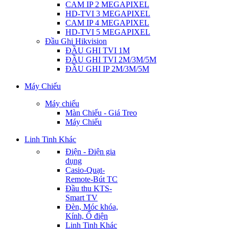
CAM IP 2 MEGAPIXEL
HD-TVI 3 MEGAPIXEL
CAM IP 4 MEGAPIXEL
HD-TVI 5 MEGAPIXEL
Đầu Ghi Hikvision
ĐẦU GHI TVI 1M
ĐẦU GHI TVI 2M/3M/5M
ĐẦU GHI IP 2M/3M/5M
Máy Chiếu
Máy chiếu
Màn Chiếu - Giá Treo
Máy Chiếu
Linh Tinh Khác
Điện - Điện gia
dụng
Casio-Quạt-
Remote-Bút TC
Đầu thu KTS-
Smart TV
Đèn, Móc khóa,
Kính, Ổ điện
Linh Tinh Khác