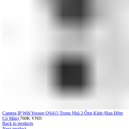
Camera IP Wifi Yoosee QS415 Trong Nhà 2 Ống Kính (Ban Đêm
Có Màu)
760K
VND
Back to products
Next product