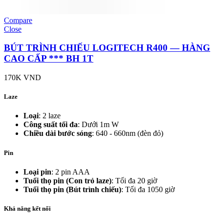
Compare
Close
BÚT TRÌNH CHIẾU LOGITECH R400 — HÀNG
CAO CẤP *** BH 1T
170K
VND
Laze
Loại
: 2 laze
Công suất tối đa
: Dưới 1m W
Chiều dài bước sóng
: 640 - 660nm (đèn đỏ)
Pin
Loại pin
: 2 pin AAA
Tuổi thọ pin (Con trỏ laze)
: Tối đa 20 giờ
Tuổi thọ pin (Bút trình chiếu)
: Tối đa 1050 giờ
Khả năng kết nối