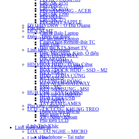
CPU SK 1151
PIN ASUS
CPU SK 1155
PIN SAMSUNG - ACER
CPU SK 1200
PIN DELL
CPU SK 775
PIN SONY - APPLE
DVD/DVDRW – Ổ Đĩa Quang
Phụ kiện
ĐÈN NLMT
Cặp & Balo Laptop
Điện – Điện gia dụng
Đế tản nhiệt Laptop
Casio-Quạt-Remote-Bút TC
Linh Tinh
Đầu thu KTS-Smart TV
Linh kiện - Keyboard
Đèn, Móc khóa, Kính, Ổ điện
KEY THÁO MÁY
ỔN ÁP QSD
KEY TOSHIBA
HDD/BOX HDD – Ổ Đĩa Cứng
KEY LENOVO-IBM
BOX / DOCK HDD – SSD – M2
KEY DELL
HDD – Ổ ĐĨA CỨNG
KEY ASUS
Ổ CỨNG DI ĐỘNG
KEY ACER-GATEWAY
SSD – M2
KEY SAMSUNG - MSI
HUB USB – TAY GAMES
KEY HP-COMPAQ
HUB CHIA USB
KEY SONY
TAY BẤM GAMES
Phụ kiện - dụng cụ
LCD – LK LCD – KHUNG TREO
Dụng cụ sửa điện tử
Màn hình LCD
Vít - Nhíp - Khoan
Phụ kiện LCD
Linh Tinh Khác
Linh Kiện Máy In
LOA – TAI NGHE – MICRO
Headphone – Tai nghe
Linh Kiện