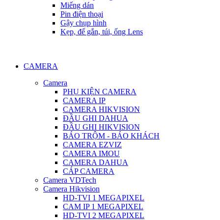
Miếng dán
Pin điện thoại
Gậy chụp hình
Kẹp, đế gắn, túi, ống Lens
CAMERA
Camera
PHỤ KIỆN CAMERA
CAMERA IP
CAMERA HIKVISION
ĐẦU GHI DAHUA
ĐẦU GHI HIKVISION
BÁO TRỘM - BÁO KHÁCH
CAMERA EZVIZ
CAMERA IMOU
CAMERA DAHUA
CÁP CAMERA
Camera VDTech
Camera Hikvision
HD-TVI 1 MEGAPIXEL
CAM IP 1 MEGAPIXEL
HD-TVI 2 MEGAPIXEL