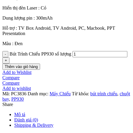
Hiển thị đèn Laser : Có
Dung lượng pin : 300mAh
Hỗ trợ : TV Box Android, TV Android, PC, Macbook, PPT
Presentation
Màu : Đen
Bút Trình Chiếu PP930 số lượng
Thêm vào giỏ hàng
Add to Wishlist
Compare
Compare
Add to wishlist
Mã:
PC3836
Danh mục:
Máy Chiếu
Từ khóa:
bút trình chiếu
,
chuột
bay
,
PP930
Share
Mô tả
Đánh giá (0)
Shipping & Delivery