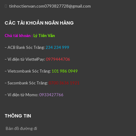
tinhoctienvan.com0793827728@gmail.com
CÁC TÀI KHOẢN NGÂN HÀNG
Chủ tài khoản :
Lý Tiến Văn
– ACB Bank
Sóc Trăng:
234 234 999
– Ví điện tử ViettelPay:
0979444706
– Vietcombank
Sóc Trăng:
101 986 0949
– Sacombank
Sóc Trăng:
0700 3636 1921
– Ví điện tử Momo:
0933427766
THÔNG TIN
Bản đồ đường đi