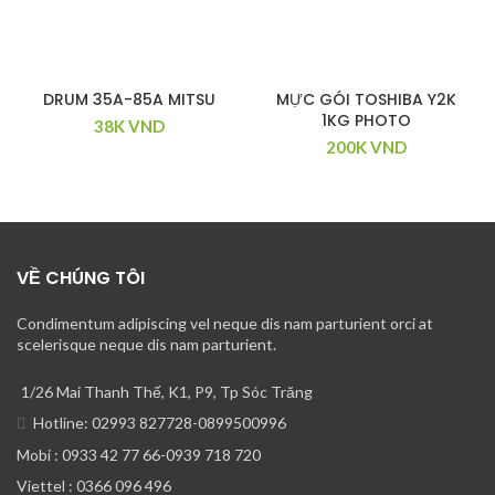
DRUM 35A-85A MITSU
MỰC GÓI TOSHIBA Y2K
1KG PHOTO
38K
VND
200K
VND
VỀ CHÚNG TÔI
Condimentum adipiscing vel neque dis nam parturient orci at
scelerisque neque dis nam parturient.
1/26 Mai Thanh Thế, K1, P9, Tp Sóc Trăng
Hotline: 02993 827728-0899500996
Mobi : 0933 42 77 66-0939 718 720
Viettel : 0366 096 496