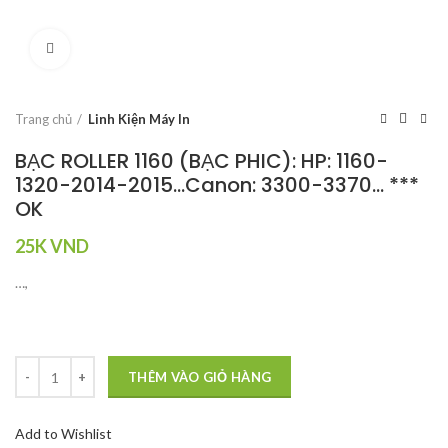
Click to enlarge
Trang chủ
Linh Kiện Máy In
BẠC ROLLER 1160 (BẠC PHIC): HP: 1160-
1320-2014-2015…Canon: 3300-3370… ***
OK
25K
VND
…,
THÊM VÀO GIỎ HÀNG
Add to Wishlist