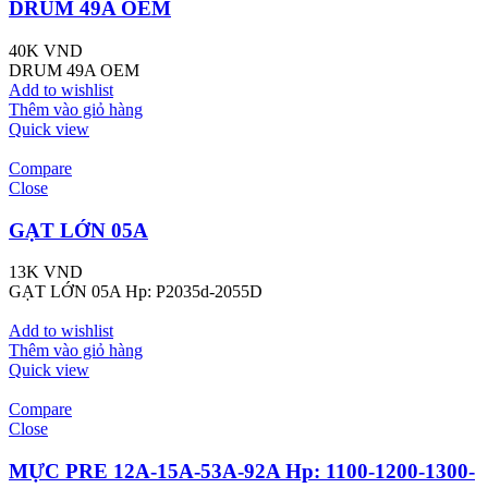
DRUM 49A OEM
40K
VND
DRUM 49A OEM
Add to wishlist
Thêm vào giỏ hàng
Quick view
Compare
Close
GẠT LỚN 05A
13K
VND
GẠT LỚN 05A Hp: P2035d-2055D
Add to wishlist
Thêm vào giỏ hàng
Quick view
Compare
Close
MỰC PRE 12A-15A-53A-92A Hp: 1100-1200-1300-