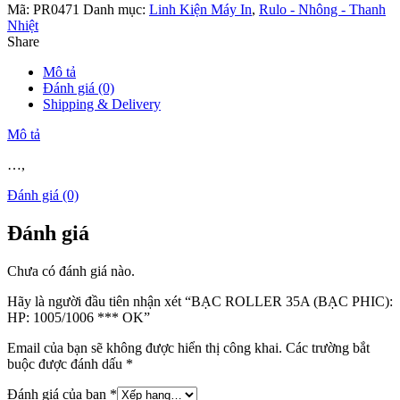
Mã:
PR0471
Danh mục:
Linh Kiện Máy In
,
Rulo - Nhông - Thanh
***
Nhiệt
OK
Share
số
lượng
Mô tả
Đánh giá (0)
Shipping & Delivery
Mô tả
…,
Đánh giá (0)
Đánh giá
Chưa có đánh giá nào.
Hãy là người đầu tiên nhận xét “BẠC ROLLER 35A (BẠC PHIC):
HP: 1005/1006 *** OK”
Email của bạn sẽ không được hiển thị công khai.
Các trường bắt
buộc được đánh dấu
*
Đánh giá của bạn
*