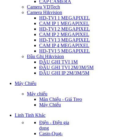
CÁP CAMERA
Camera VDTech
Camera Hikvision
HD-TVI 1 MEGAPIXEL
CAM IP 1 MEGAPIXEL
HD-TVI 2 MEGAPIXEL
CAM IP 2 MEGAPIXEL
HD-TVI 3 MEGAPIXEL
CAM IP 4 MEGAPIXEL
HD-TVI 5 MEGAPIXEL
Đầu Ghi Hikvision
ĐẦU GHI TVI 1M
ĐẦU GHI TVI 2M/3M/5M
ĐẦU GHI IP 2M/3M/5M
Máy Chiếu
Máy chiếu
Màn Chiếu - Giá Treo
Máy Chiếu
Linh Tinh Khác
Điện - Điện gia
dụng
Casio-Quạt-