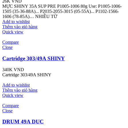
26K
VND
MỰC SHINY 35A SUP PRE P1005-1006 80g Use: P1005-1006-
1505 (35-36-88A)... P2035-2055-3015 (05-55A)... P1102-1566-
1606 (78-85A)… NHIỀU TỪ
Add to wishlist
Thêm vào giỏ hàng
Quick view
Compare
Close
Cartridge 303/49A SHINY
340K
VND
Cartridge 303/49A SHINY
Add to wishlist
Thêm vào giỏ hàng
Quick view
Compare
Close
DRUM 49A DUC