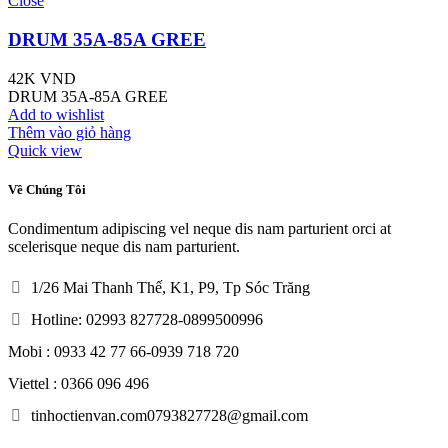
Close
DRUM 35A-85A GREE
42K
VND
DRUM 35A-85A GREE
Add to wishlist
Thêm vào giỏ hàng
Quick view
Về Chúng Tôi
Condimentum adipiscing vel neque dis nam parturient orci at
scelerisque neque dis nam parturient.
1/26 Mai Thanh Thế, K1, P9, Tp Sóc Trăng
Hotline: 02993 827728-0899500996
Mobi : 0933 42 77 66-0939 718 720
Viettel : 0366 096 496
tinhoctienvan.com0793827728@gmail.com