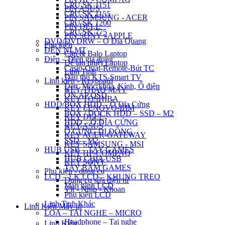
CPU SK 1151
PIN ASUS
CPU SK 1155
PIN SAMSUNG - ACER
CPU SK 1200
PIN DELL
CPU SK 775
PIN SONY - APPLE
DVD/DVDRW – Ổ Đĩa Quang
Phụ kiện
ĐÈN NLMT
Cặp & Balo Laptop
Điện – Điện gia dụng
Đế tản nhiệt Laptop
Casio-Quạt-Remote-Bút TC
Linh Tinh
Đầu thu KTS-Smart TV
Linh kiện - Keyboard
Đèn, Móc khóa, Kính, Ổ điện
KEY THÁO MÁY
ỔN ÁP QSD
KEY TOSHIBA
HDD/BOX HDD – Ổ Đĩa Cứng
KEY LENOVO-IBM
BOX / DOCK HDD – SSD – M2
KEY DELL
HDD – Ổ ĐĨA CỨNG
KEY ASUS
Ổ CỨNG DI ĐỘNG
KEY ACER-GATEWAY
SSD – M2
KEY SAMSUNG - MSI
HUB USB – TAY GAMES
KEY HP-COMPAQ
HUB CHIA USB
KEY SONY
TAY BẤM GAMES
Phụ kiện - dụng cụ
LCD – LK LCD – KHUNG TREO
Dụng cụ sửa điện tử
Màn hình LCD
Vít - Nhíp - Khoan
Phụ kiện LCD
Linh Tinh Khác
Linh Kiện Máy In
LOA – TAI NGHE – MICRO
Headphone – Tai nghe
Linh Kiện