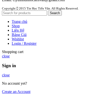
Copyright
2015 Tin Học Tiến Văn. All Rights Reserved.
Search
Trang chủ
Shop
Liên Hệ
Bảng Giá
Wishlist
Login / Register
Shopping cart
close
Sign in
close
No account yet?
Create an Account