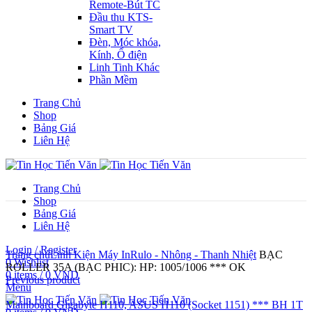
Remote-Bút TC
Đầu thu KTS-
Smart TV
Đèn, Móc khóa,
Kính, Ổ điện
Linh Tinh Khác
Phần Mềm
Trang Chủ
Shop
Bảng Giá
Liên Hệ
Trang Chủ
Shop
Bảng Giá
Liên Hệ
Click to enlarge
Login / Register
Trang chủ
Linh Kiện Máy In
Rulo - Nhông - Thanh Nhiệt
BẠC
0
Wishlist
ROLLER 35A (BẠC PHIC): HP: 1005/1006 *** OK
0
items
/
0
VND
Previous product
Menu
Mainboard Gigabyte H110, ASUS H110 (Socket 1151) *** BH 1T