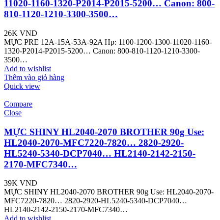
11020-1160-1320-P2014-P2015-5200… Canon: 800-
810-1120-1210-3300-3500…
26K
VND
MỰC PRE 12A-15A-53A-92A Hp: 1100-1200-1300-11020-1160-
1320-P2014-P2015-5200… Canon: 800-810-1120-1210-3300-
3500…
Add to wishlist
Thêm vào giỏ hàng
Quick view
Compare
Close
MỰC SHINY HL2040-2070 BROTHER 90g Use:
HL2040-2070-MFC7220-7820… 2820-2920-
HL5240-5340-DCP7040… HL2140-2142-2150-
2170-MFC7340…
39K
VND
MỰC SHINY HL2040-2070 BROTHER 90g Use: HL2040-2070-
MFC7220-7820… 2820-2920-HL5240-5340-DCP7040…
HL2140-2142-2150-2170-MFC7340…
Add to wishlist