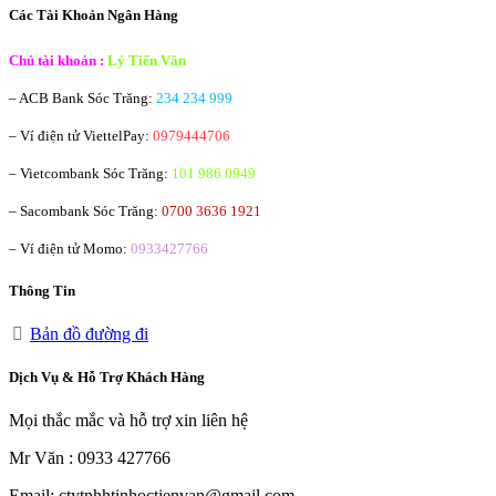
Các Tài Khoản Ngân Hàng
Chủ tài khoản :
Lý Tiến Văn
– ACB Bank
Sóc Trăng:
234 234 999
– Ví điện tử ViettelPay:
0979444706
– Vietcombank
Sóc Trăng:
101 986 0949
– Sacombank
Sóc Trăng:
0700 3636 1921
– Ví điện tử Momo:
0933427766
Thông Tin
Bản đồ đường đi
Dịch Vụ & Hỗ Trợ Khách Hàng
Mọi thắc mắc và hỗ trợ xin liên hệ
Mr Văn : 0933 427766
Email: ctytnhhtinhoctienvan@gmail.com