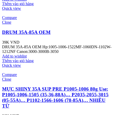
Thêm vào giỏ hàng
Quick view
Compare
Close
DRUM 35A-85A OEM
39K
VND
DRUM 35A-85A OEM Hp:1005-1006-1522MF-1060DN-1102W-
1212NF Canon:3000-3000B-3050
Add to wishlist
Thêm vào giỏ hàng
Quick view
Compare
Close
MỰC SHINY 35A SUP PRE P1005-1006 80g Use:
P1005-1006-1505 (35-36-88A)… P2035-2055-3015
(05-55A)… P1102-1566-1606 (78-85A)… NHIỀU
TỪ