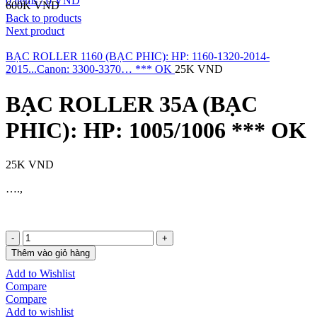
0
items
/
0
VND
600K
VND
Back to products
Next product
BẠC ROLLER 1160 (BẠC PHIC): HP: 1160-1320-2014-
2015...Canon: 3300-3370… *** OK
25K
VND
BẠC ROLLER 35A (BẠC
PHIC): HP: 1005/1006 *** OK
25K
VND
….,
BẠC
ROLLER
Thêm vào giỏ hàng
35A
Add to Wishlist
(BẠC
Compare
PHIC):
Compare
HP:
Add to wishlist
1005/1006