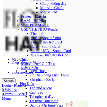
Chuột không dây
Mouse – Chuột
Mouse Pad
Printer – Máy In
RAM – Bộ Nhớ
SẢN PHẨM MỚI
USB/THẺ NHỚ/Reader
Thẻ nhớ
Thiết bị đọc thẻ nhớ
Thiết bị lữu trữ USB
VGA Card – Sound Card
Sound USB – Sound Card
VGA – Thiết Bị Đồ Họa
Máy Chiếu
Điện Thoại – MTB
Màn Chiếu – Giá Treo
Máy Chiếu
Điện Thoại
Uncategorized
Pin Dự Phòng Điện Thoại
Sản phẩm độc lạ
Search
Phụ Kiện
Login / Register
Thẻ nhớ Micro
0
Wishlist
Cáp, Sạc
0
items
/
0
VND
Tai nghe có dây
Menu
Tai nghe Bluetooth
Bao da -Ốp lưng-Viền