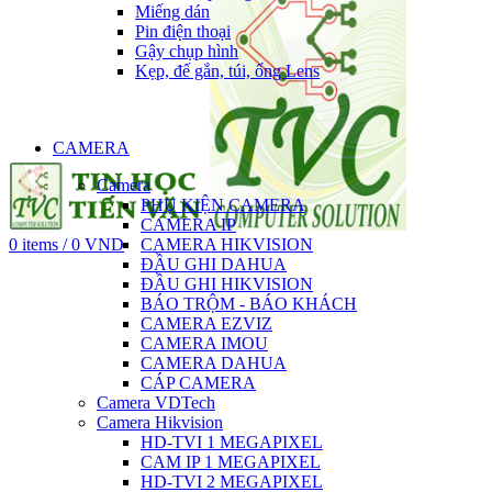
Miếng dán
Pin điện thoại
Gậy chụp hình
Kẹp, đế gắn, túi, ống Lens
CAMERA
Camera
PHỤ KIỆN CAMERA
CAMERA IP
0
items
/
0
VND
CAMERA HIKVISION
ĐẦU GHI DAHUA
ĐẦU GHI HIKVISION
BÁO TRỘM - BÁO KHÁCH
CAMERA EZVIZ
CAMERA IMOU
CAMERA DAHUA
CÁP CAMERA
Camera VDTech
Camera Hikvision
HD-TVI 1 MEGAPIXEL
CAM IP 1 MEGAPIXEL
HD-TVI 2 MEGAPIXEL