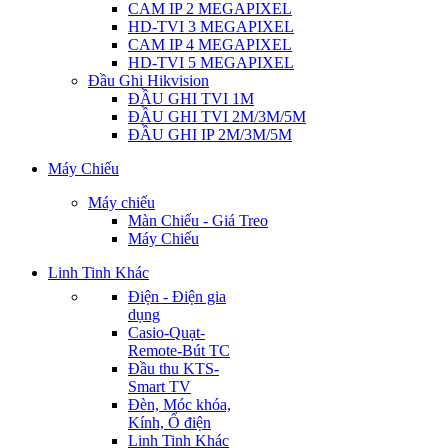
CAM IP 2 MEGAPIXEL
HD-TVI 3 MEGAPIXEL
CAM IP 4 MEGAPIXEL
HD-TVI 5 MEGAPIXEL
Đầu Ghi Hikvision
ĐẦU GHI TVI 1M
ĐẦU GHI TVI 2M/3M/5M
ĐẦU GHI IP 2M/3M/5M
Máy Chiếu
Máy chiếu
Màn Chiếu - Giá Treo
Máy Chiếu
Linh Tinh Khác
Điện - Điện gia
dụng
Casio-Quạt-
Remote-Bút TC
Đầu thu KTS-
Smart TV
Đèn, Móc khóa,
Kính, Ổ điện
Linh Tinh Khác