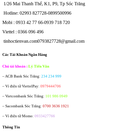
1/26 Mai Thanh Thế, K1, P9, Tp Sóc Trăng
Hotline: 02993 827728-0899500996
Mobi : 0933 42 77 66-0939 718 720
Viettel : 0366 096 496
tinhoctienvan.com0793827728@gmail.com
Các Tài Khoản Ngân Hàng
Chủ tài khoản :
Lý Tiến Văn
– ACB Bank
Sóc Trăng:
234 234 999
– Ví điện tử ViettelPay:
0979444706
– Vietcombank
Sóc Trăng:
101 986 0949
– Sacombank
Sóc Trăng:
0700 3636 1921
– Ví điện tử Momo:
0933427766
Thông Tin