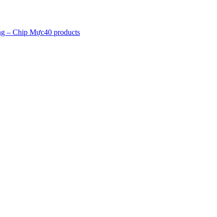
ng – Chip Mực
40 products