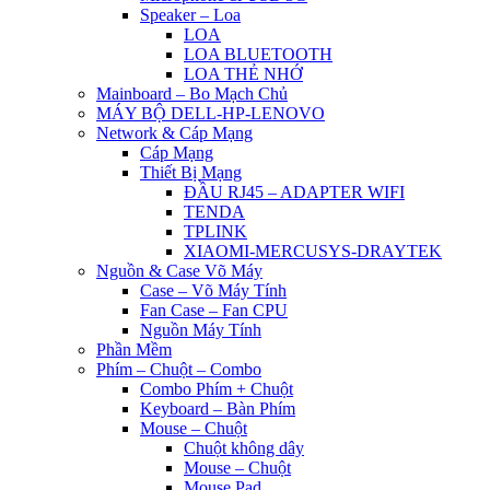
Speaker – Loa
LOA
LOA BLUETOOTH
LOA THẺ NHỚ
Mainboard – Bo Mạch Chủ
MÁY BỘ DELL-HP-LENOVO
Network & Cáp Mạng
Cáp Mạng
Thiết Bị Mạng
ĐẦU RJ45 – ADAPTER WIFI
TENDA
TPLINK
XIAOMI-MERCUSYS-DRAYTEK
Nguồn & Case Võ Máy
Case – Võ Máy Tính
Fan Case – Fan CPU
Nguồn Máy Tính
Phần Mềm
Phím – Chuột – Combo
Combo Phím + Chuột
Keyboard – Bàn Phím
Mouse – Chuột
Chuột không dây
Mouse – Chuột
Mouse Pad