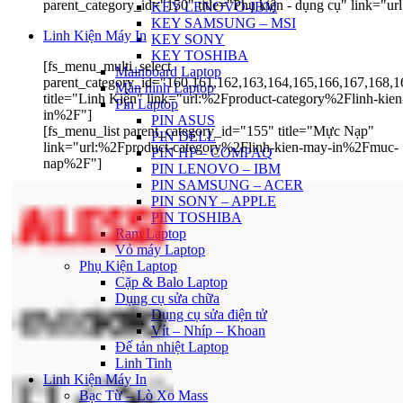
parent_category_id="150" title="Phụ kiện - dụng cụ" link=
KEY LENOVO-IBM
KEY SAMSUNG – MSI
Linh Kiện Máy In
KEY SONY
KEY TOSHIBA
[fs_menu_multi_select
Mainboard Laptop
parent_category_id="160,161,162,163,164,165,166,167,168,1
Màn hình Laptop
title="Linh Kiện" link="url:%2Fproduct-category%2Flinh-kie
Pin Laptop
in%2F"]
PIN ASUS
[fs_menu_list parent_category_id="155" title="Mực Nạp"
PIN DELL
link="url:%2Fproduct-category%2Flinh-kien-may-in%2Fmuc-
PIN HP – COMPAQ
nap%2F"]
PIN LENOVO – IBM
PIN SAMSUNG – ACER
PIN SONY – APPLE
PIN TOSHIBA
Ram Laptop
Vỏ máy Laptop
Phụ Kiện Laptop
Cặp & Balo Laptop
Dụng cụ sửa chữa
Dụng cụ sửa điện tử
Vít – Nhíp – Khoan
Đế tản nhiệt Laptop
Linh Tinh
Linh Kiện Máy In
Bạc Từ – Lò Xo Mass