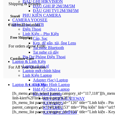
ĐẦU GHI HIKVISION
Shipping & Returns
ĐẦU GHI IP 2M/3M/5M
ĐẦU GHI TVI 2M/3M/5M
PHỤ KIỆN CAMERA
Stores
CAMERA YOOSEE
Điện Thoại – MTB
Find retail locations
Điện Thoại
Linh Kiện – Phụ Kiện
Free Shipping
Cáp, Sạc
Kẹp, đế gắn, túi, ống Lens
For orders above €100
Tai nghe Bluetooth
Tai nghe có dây
Pin Dự Phòng Điện Thoại
Customer Care
Laptop & Linh Kiện
Laptop cũ giá rẻ
For All Your Questions
Laptop mới chính hãng
Linh Kiện Laptop
Adapter (Sạc) Laptop
Cáp Màn Hình Laptop
Laptop & Linh Kiện
Hdd (Ổ Cứng) Laptop
[fs_menu_multi_select parent_category_id="117,118"][fs_men
Keyboard Laptop
linh-kien%2Flinh-kien-laptop%2F"]
KEY ACER-GATEWAY
[fs_menu_list parent_category_id="126" title="Linh kiện - P
KEY ASUS
parent_category_id="148,149,153" title="Phụ kiện" link="ur
KEY DELL
[fs_menu_list parent_category_id="134" title="Linh kiện - 
KEY HP-COMPAQ