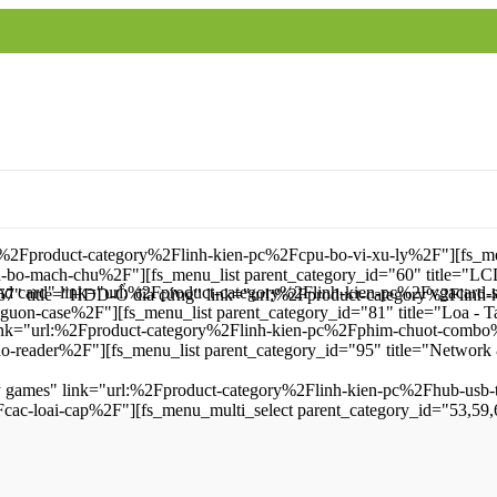
l:%2Fproduct-category%2Flinh-kien-pc%2Fcpu-bo-vi-xu-ly%2F"][fs_me
bo-mach-chu%2F"][fs_menu_list parent_category_id="60" title="LC
und card" link="url:%2Fproduct-category%2Flinh-kien-pc%2Fvgacard-
"67" title="HDD-Ổ đĩa cứng" link="url:%2Fproduct-category%2Flin
on-case%2F"][fs_menu_list parent_category_id="81" title="Loa - Ta
" link="url:%2Fproduct-category%2Flinh-kien-pc%2Fphim-chuot-combo
o-reader%2F"][fs_menu_list parent_category_id="95" title="Network
ay games" link="url:%2Fproduct-category%2Flinh-kien-pc%2Fhub-usb-
cac-loai-cap%2F"][fs_menu_multi_select parent_category_id="53,59,