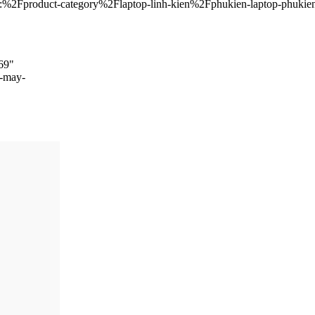
"url:%2Fproduct-category%2Flaptop-linh-kien%2Fphukien-laptop-phuk
69"
n-may-