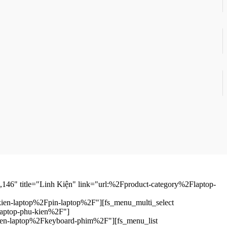
,146" title="Linh Kiện" link="url:%2Fproduct-category%2Flaptop-
-kien-laptop%2Fpin-laptop%2F"][fs_menu_multi_select
laptop-phu-kien%2F"]
-kien-laptop%2Fkeyboard-phim%2F"][fs_menu_list