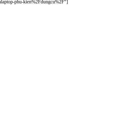
ienlaptop-phu-kien%2Fdungcu%2F"]