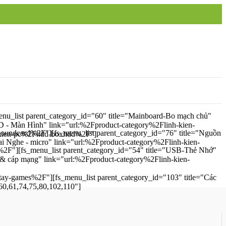
nu_list parent_category_id="60" title="Mainboard-Bo mạch chủ"
D - Màn Hình" link="url:%2Fproduct-category%2Flinh-kien-
soundcard%2F"][fs_menu_list parent_category_id="76" title="Nguồn
h-kien-pc%2Fhdd-boxhdd%2F"]
i Nghe - micro" link="url:%2Fproduct-category%2Flinh-kien-
%2F"][fs_menu_list parent_category_id="54" title="USB-Thẻ Nhớ"
 & cáp mạng" link="url:%2Fproduct-category%2Flinh-kien-
tay-games%2F"][fs_menu_list parent_category_id="103" title="Các
60,61,74,75,80,102,110"]