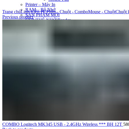
Printer – Máy In
Click to enlarge
RAM – Bộ Nhớ
Trang chủ
Linh Kiện PC
Phím - Chuột - Combo
Mouse - Chuột
Chuột 
SẢN PHẨM MỚI
Previous product
USB/THẺ NHỚ/Reader
Thẻ nhớ
Thiết bị đọc thẻ nhớ
Thiết bị lữu trữ USB
VGA Card – Sound Card
Sound USB – Sound Card
VGA – Thiết Bị Đồ Họa
Máy Chiếu
Màn Chiếu – Giá Treo
Máy Chiếu
Uncategorized
Search
Login / Register
0
Wishlist
0
items
/
0
VND
Menu
0
items
/
0
VND
COMBO Logitech MK345 USB - 2.4GHz Wireless *** BH 12T
58