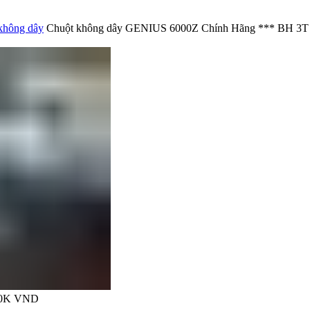
không dây
Chuột không dây GENIUS 6000Z Chính Hãng *** BH 3T
0K
VND