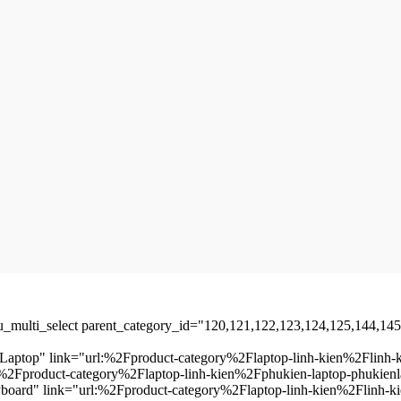
u_multi_select parent_category_id="120,121,122,123,124,125,144,145
in Laptop" link="url:%2Fproduct-category%2Flaptop-linh-kien%2Flinh
l:%2Fproduct-category%2Flaptop-linh-kien%2Fphukien-laptop-phukien
Keyboard" link="url:%2Fproduct-category%2Flaptop-linh-kien%2Flinh