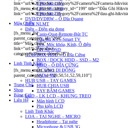
CPU SK 1155
link="url:%2Fproduct-category%2Fcamera%2Fcamera-hikvis
CPU SK 1200
[fs_menu_list parent_category_id="199" title="Đầu Ghi Hikvi
CPU SK 775
link="url:%2Fproduct-category%2Fcamera%2Fdau-ghi-hikvis
DVD/DVDRW – Ổ Đĩa Quang
Máy Chiếu
ĐÈN NLMT
Điện – Điện gia dụng
[fs_menu_list
Casio-Quạt-Remote-Bút TC
parent_category_id="204"
Đầu thu KTS-Smart TV
title="Máy chiếu"
Đèn, Móc khóa, Kính, Ổ điện
link="url:%2Fproduct-
ỔN ÁP QSD
category%2Fmay-chieu%2F"]
HDD/BOX HDD – Ổ Đĩa Cứng
BOX / DOCK HDD – SSD – M2
Linh Tinh Khác
HDD – Ổ ĐĨA CỨNG
Ổ CỨNG DI ĐỘNG
[fs_menu_multi_select
SSD – M2
parent_category_id="49,50,51,52,59,110"]
HUB USB – TAY GAMES
Trang Chủ
HUB CHIA USB
Shop
TAY BẤM GAMES
Bảng Giá
LCD – LK LCD – KHUNG TREO
Liên Hệ
Màn hình LCD
Phụ kiện LCD
Linh Tinh Khác
LOA – TAI NGHE – MICRO
Headphone – Tai nghe
Microphone & USB 3G