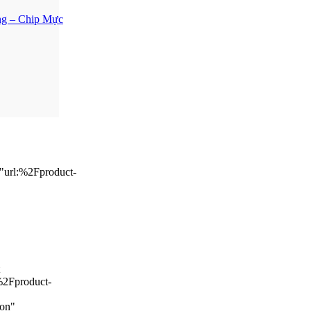
ng – Chip Mực
="url:%2Fproduct-
%2Fproduct-
ion"