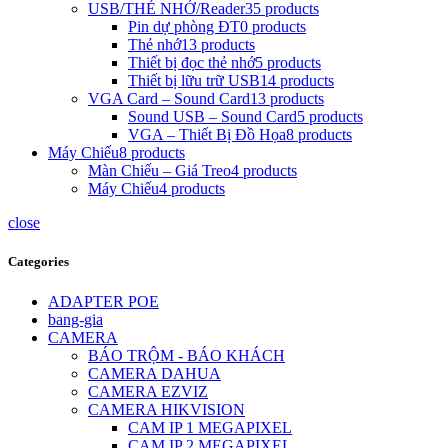
USB/THẺ NHỚ/Reader
35 products
Pin dự phòng ĐT
0 products
Thẻ nhớ
13 products
Thiết bị đọc thẻ nhớ
5 products
Thiết bị lữu trữ USB
14 products
VGA Card – Sound Card
13 products
Sound USB – Sound Card
5 products
VGA – Thiết Bị Đồ Họa
8 products
Máy Chiếu
8 products
Màn Chiếu – Giá Treo
4 products
Máy Chiếu
4 products
close
Categories
ADAPTER POE
bang-gia
CAMERA
BÁO TRỘM - BÁO KHÁCH
CAMERA DAHUA
CAMERA EZVIZ
CAMERA HIKVISION
CAM IP 1 MEGAPIXEL
CAM IP 2 MEGAPIXEL