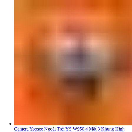
Camera Yoosee Ngoài Trời YS W950 4 Mắt 3 Khung Hình