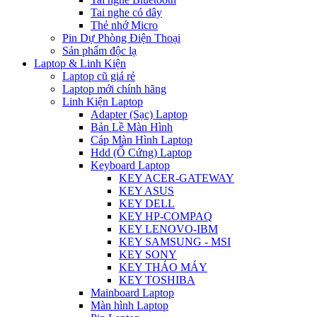
Tai nghe có dây
Thẻ nhớ Micro
Pin Dự Phòng Điện Thoại
Sản phẩm độc lạ
Laptop & Linh Kiện
Laptop cũ giá rẻ
Laptop mới chính hãng
Linh Kiện Laptop
Adapter (Sạc) Laptop
Bản Lề Màn Hình
Cáp Màn Hình Laptop
Hdd (Ổ Cứng) Laptop
Keyboard Laptop
KEY ACER-GATEWAY
KEY ASUS
KEY DELL
KEY HP-COMPAQ
KEY LENOVO-IBM
KEY SAMSUNG - MSI
KEY SONY
KEY THÁO MÁY
KEY TOSHIBA
Mainboard Laptop
Màn hình Laptop