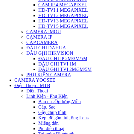
CAM IP 4 MEGAPIXEL
HD-TVI 1 MEGAPIXEL
HD-TVI 2 MEGAPIXEL
HD-TVI 3 MEGAPIXEL
HD-TVI 5 MEGAPIXEL
CAMERA IMOU
CAMERA IP
CÁP CAMERA
ĐẦU GHI DAHUA
ĐẦU GHI HIKVISION
ĐẦU GHI IP 2M/3M/5M
ĐẦU GHI TVI 1M
ĐẦU GHI TVI 2M/3M/5M
PHỤ KIỆN CAMERA
CAMERA YOOSEE
Điện Thoại - MTB
Điện Thoại
Linh Kiện - Phụ Kiện
Bao da -Ốp lưng-Viền
Cáp, Sạc
Gậy chụp hình
Kẹp, đế gắn, túi, ống Lens
Miếng dán
Pin điện thoại
Tai nghe Bluetooth