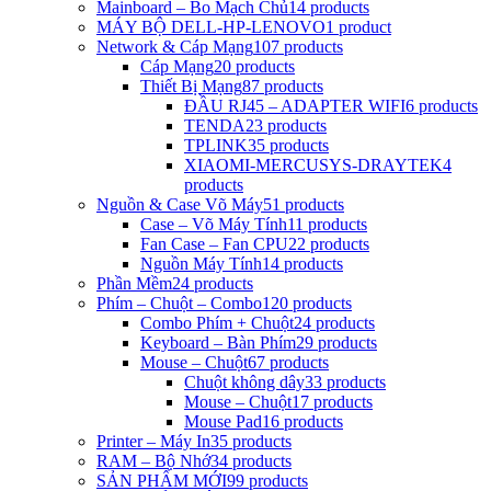
Mainboard – Bo Mạch Chủ
14 products
MÁY BỘ DELL-HP-LENOVO
1 product
Network & Cáp Mạng
107 products
Cáp Mạng
20 products
Thiết Bị Mạng
87 products
ĐẦU RJ45 – ADAPTER WIFI
6 products
TENDA
23 products
TPLINK
35 products
XIAOMI-MERCUSYS-DRAYTEK
4
products
Nguồn & Case Võ Máy
51 products
Case – Võ Máy Tính
11 products
Fan Case – Fan CPU
22 products
Nguồn Máy Tính
14 products
Phần Mềm
24 products
Phím – Chuột – Combo
120 products
Combo Phím + Chuột
24 products
Keyboard – Bàn Phím
29 products
Mouse – Chuột
67 products
Chuột không dây
33 products
Mouse – Chuột
17 products
Mouse Pad
16 products
Printer – Máy In
35 products
RAM – Bộ Nhớ
34 products
SẢN PHẨM MỚI
99 products