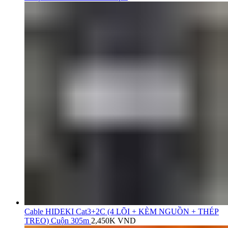
Cable HIDEKI Cat3+2C (4 LÕI + KÈM NGUỒN + THÉP
TREO) Cuộn 305m
2,450K
VND