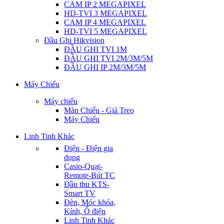
CAM IP 2 MEGAPIXEL
HD-TVI 3 MEGAPIXEL
CAM IP 4 MEGAPIXEL
HD-TVI 5 MEGAPIXEL
Đầu Ghi Hikvision
ĐẦU GHI TVI 1M
ĐẦU GHI TVI 2M/3M/5M
ĐẦU GHI IP 2M/3M/5M
Máy Chiếu
Máy chiếu
Màn Chiếu - Giá Treo
Máy Chiếu
Linh Tinh Khác
Điện - Điện gia
dụng
Casio-Quạt-
Remote-Bút TC
Đầu thu KTS-
Smart TV
Đèn, Móc khóa,
Kính, Ổ điện
Linh Tinh Khác