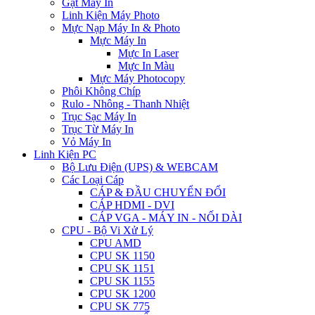
Gạt Máy In
Linh Kiện Máy Photo
Mực Nạp Máy In & Photo
Mực Máy In
Mực In Laser
Mực In Màu
Mực Máy Photocopy
Phôi Không Chíp
Rulo - Nhông - Thanh Nhiệt
Trục Sạc Máy In
Trục Từ Máy In
Vỏ Máy In
Linh Kiện PC
Bộ Lưu Điện (UPS) & WEBCAM
Các Loại Cáp
CÁP & ĐẦU CHUYỂN ĐỔI
CÁP HDMI - DVI
CÁP VGA - MÁY IN - NỐI DÀI
CPU - Bộ Vi Xử Lý
CPU AMD
CPU SK 1150
CPU SK 1151
CPU SK 1155
CPU SK 1200
CPU SK 775