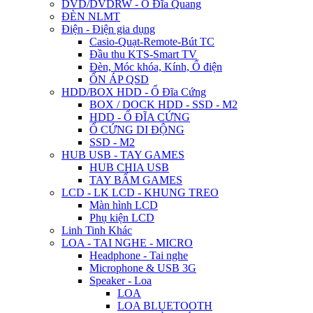
DVD/DVDRW - Ổ Đĩa Quang
ĐÈN NLMT
Điện - Điện gia dụng
Casio-Quạt-Remote-Bút TC
Đầu thu KTS-Smart TV
Đèn, Móc khóa, Kính, Ổ điện
ỔN ÁP QSD
HDD/BOX HDD - Ổ Đĩa Cứng
BOX / DOCK HDD - SSD - M2
HDD - Ổ ĐĨA CỨNG
Ổ CỨNG DI ĐỘNG
SSD - M2
HUB USB - TAY GAMES
HUB CHIA USB
TAY BẤM GAMES
LCD - LK LCD - KHUNG TREO
Màn hình LCD
Phụ kiện LCD
Linh Tinh Khác
LOA - TAI NGHE - MICRO
Headphone - Tai nghe
Microphone & USB 3G
Speaker - Loa
LOA
LOA BLUETOOTH