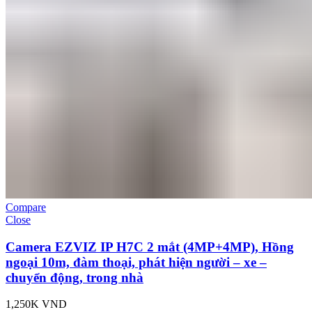
Compare
Close
Camera EZVIZ IP H7C 2 mắt (4MP+4MP), Hồng
ngoại 10m, đàm thoại, phát hiện người – xe –
chuyển động, trong nhà
1,250K
VND