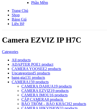
Phần Mềm
Trang Chủ
Shop
Bảng Giá
Liên Hệ
Camera EZVIZ IP H7C
Categories
All
products
ADAPTER POE
1 product
CAMERA YOOSEE
2 products
Uncategorized
5 products
bang-gia
131 products
CAMERA
159 products
CAMERA DAHUA
19 products
CAMERA EZVIZ
19 products
CAMERA IMOU
16 products
CÁP CAMERA
8 products
BÁO TRỘM – BÁO KHÁCH
2 products
CAMERA HIKVISION
33 products