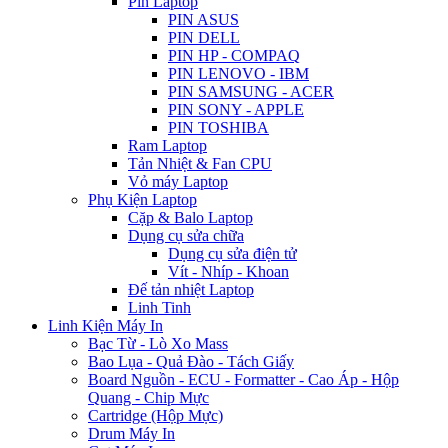
Pin Laptop
PIN ASUS
PIN DELL
PIN HP - COMPAQ
PIN LENOVO - IBM
PIN SAMSUNG - ACER
PIN SONY - APPLE
PIN TOSHIBA
Ram Laptop
Tản Nhiệt & Fan CPU
Vỏ máy Laptop
Phụ Kiện Laptop
Cặp & Balo Laptop
Dụng cụ sửa chữa
Dụng cụ sửa điện tử
Vít - Nhíp - Khoan
Đế tản nhiệt Laptop
Linh Tinh
Linh Kiện Máy In
Bạc Từ - Lò Xo Mass
Bao Lụa - Quả Đào - Tách Giấy
Board Nguồn - ECU - Formatter - Cao Áp - Hộp
Quang - Chip Mực
Cartridge (Hộp Mực)
Drum Máy In