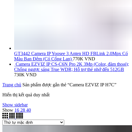
GT3442 Camera IP Yoosee 3 Anten HD FBLink 2.0Mpx Có
Màu Ban Đêm (Có Cổng Lan)
770K
VND
Camera EZVIZ IP CS-C6N Pro 2K 3Mp (Color, đàm thoại);
Chống ngược sáng True WDR; Hỗ trợ thẻ nhớ đến 512GB
730K
VND
Trang chủ
Sản phẩm được gắn thẻ “Camera EZVIZ IP H7C”
Hiển thị kết quả duy nhất
Show sidebar
Show
16
28
40