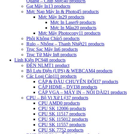
Quang – Chip Mực
40 products
Gạt Máy In
13 products
Mực Nạp Máy In & Photo
45 products
Mực Máy In
29 products
Mực In Laser
9 products
Mực In Màu
20 products
Mực Máy Photocopy
11 products
Phôi Không Chíp
5 products
Rulo – Nhông – Thanh Nhiệt
21 products
Trục Sạc Máy In
6 products
Trục Từ Máy In
8 products
Linh Kiện PC
948 products
ĐÈN NLMT
1 product
Bộ Lưu Điện (UPS) & WEBCAM
4 products
Các Loại Cáp
111 products
CÁP & ĐẦU CHUYỂN ĐỔI
37 products
CÁP HDMI – DVI
38 products
CÁP VGA – MÁY IN – NỐI DÀI
21 products
CPU – Bộ Vi Xử Lý
37 products
CPU AMD
0 products
CPU SK 1200
6 products
CPU SK 1151
7 products
CPU SK 1150
12 products
CPU SK 1155
7 products
CPU SK 775
2 products