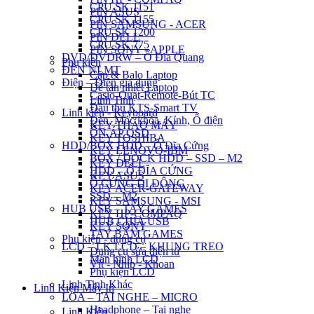
CPU SK 1151
PIN ASUS
CPU SK 1155
PIN SAMSUNG - ACER
CPU SK 1200
PIN DELL
CPU SK 775
PIN SONY - APPLE
DVD/DVDRW – Ổ Đĩa Quang
Phụ kiện
ĐÈN NLMT
Cặp & Balo Laptop
Điện – Điện gia dụng
Đế tản nhiệt Laptop
Casio-Quạt-Remote-Bút TC
Linh Tinh
Đầu thu KTS-Smart TV
Linh kiện - Keyboard
Đèn, Móc khóa, Kính, Ổ điện
KEY THÁO MÁY
ỔN ÁP QSD
KEY TOSHIBA
HDD/BOX HDD – Ổ Đĩa Cứng
KEY LENOVO-IBM
BOX / DOCK HDD – SSD – M2
KEY DELL
HDD – Ổ ĐĨA CỨNG
KEY ASUS
Ổ CỨNG DI ĐỘNG
KEY ACER-GATEWAY
SSD – M2
KEY SAMSUNG - MSI
HUB USB – TAY GAMES
KEY HP-COMPAQ
HUB CHIA USB
KEY SONY
TAY BẤM GAMES
Phụ kiện - dụng cụ
LCD – LK LCD – KHUNG TREO
Dụng cụ sửa điện tử
Màn hình LCD
Vít - Nhíp - Khoan
Phụ kiện LCD
Linh Tinh Khác
Linh Kiện Máy In
LOA – TAI NGHE – MICRO
Headphone – Tai nghe
Linh Kiện