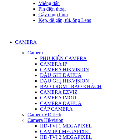
Miếng dán
Pin điện thoại
Gậy chụp hình
Kẹp, đế gắn, túi, ống Lens
CAMERA
Camera
PHỤ KIỆN CAMERA
CAMERA IP
CAMERA HIKVISION
ĐẦU GHI DAHUA
ĐẦU GHI HIKVISION
BÁO TRỘM - BÁO KHÁCH
CAMERA EZVIZ
CAMERA IMOU
CAMERA DAHUA
CÁP CAMERA
Camera VDTech
Camera Hikvision
HD-TVI 1 MEGAPIXEL
CAM IP 1 MEGAPIXEL
HD-TVI 2 MEGAPIXEL