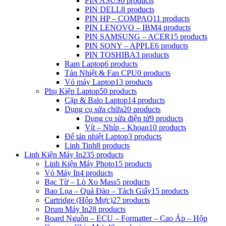
PIN ASUS
6 products
PIN DELL
8 products
PIN HP – COMPAQ
11 products
PIN LENOVO – IBM
4 products
PIN SAMSUNG – ACER
15 products
PIN SONY – APPLE
6 products
PIN TOSHIBA
3 products
Ram Laptop
6 products
Tản Nhiệt & Fan CPU
0 products
Vỏ máy Laptop
13 products
Phụ Kiện Laptop
50 products
Cặp & Balo Laptop
14 products
Dụng cụ sửa chữa
20 products
Dụng cụ sửa điện tử
9 products
Vít – Nhíp – Khoan
10 products
Đế tản nhiệt Laptop
3 products
Linh Tinh
8 products
Linh Kiện Máy In
235 products
Linh Kiện Máy Photo
15 products
Vỏ Máy In
4 products
Bạc Từ – Lò Xo Mass
5 products
Bao Lụa – Quả Đào – Tách Giấy
15 products
Cartridge (Hộp Mực)
27 products
Drum Máy In
28 products
Board Nguồn – ECU – Formatter – Cao Áp – Hộp