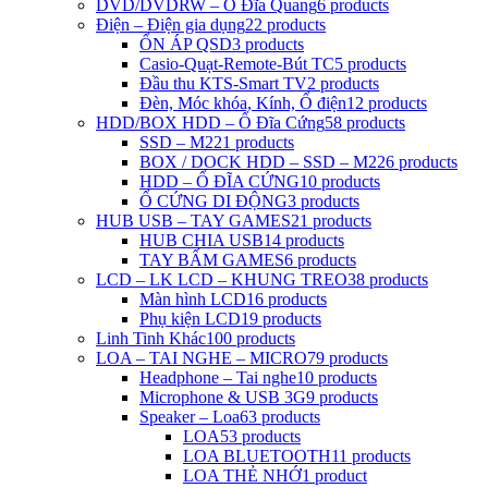
DVD/DVDRW – Ổ Đĩa Quang
6 products
Điện – Điện gia dụng
22 products
ỔN ÁP QSD
3 products
Casio-Quạt-Remote-Bút TC
5 products
Đầu thu KTS-Smart TV
2 products
Đèn, Móc khóa, Kính, Ổ điện
12 products
HDD/BOX HDD – Ổ Đĩa Cứng
58 products
SSD – M2
21 products
BOX / DOCK HDD – SSD – M2
26 products
HDD – Ổ ĐĨA CỨNG
10 products
Ổ CỨNG DI ĐỘNG
3 products
HUB USB – TAY GAMES
21 products
HUB CHIA USB
14 products
TAY BẤM GAMES
6 products
LCD – LK LCD – KHUNG TREO
38 products
Màn hình LCD
16 products
Phụ kiện LCD
19 products
Linh Tinh Khác
100 products
LOA – TAI NGHE – MICRO
79 products
Headphone – Tai nghe
10 products
Microphone & USB 3G
9 products
Speaker – Loa
63 products
LOA
53 products
LOA BLUETOOTH
11 products
LOA THẺ NHỚ
1 product