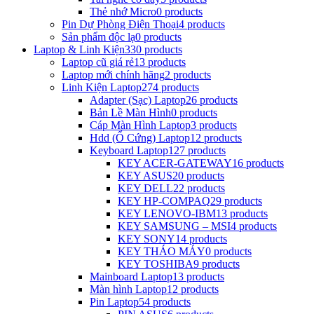
Thẻ nhớ Micro
0 products
Pin Dự Phòng Điện Thoại
4 products
Sản phẩm độc lạ
0 products
Laptop & Linh Kiện
330 products
Laptop cũ giá rẻ
13 products
Laptop mới chính hãng
2 products
Linh Kiện Laptop
274 products
Adapter (Sạc) Laptop
26 products
Bản Lề Màn Hình
0 products
Cáp Màn Hình Laptop
3 products
Hdd (Ổ Cứng) Laptop
12 products
Keyboard Laptop
127 products
KEY ACER-GATEWAY
16 products
KEY ASUS
20 products
KEY DELL
22 products
KEY HP-COMPAQ
29 products
KEY LENOVO-IBM
13 products
KEY SAMSUNG – MSI
4 products
KEY SONY
14 products
KEY THÁO MÁY
0 products
KEY TOSHIBA
9 products
Mainboard Laptop
13 products
Màn hình Laptop
12 products
Pin Laptop
54 products