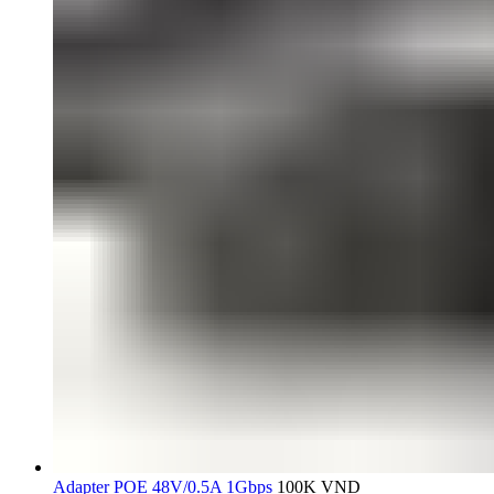
Adapter POE 48V/0.5A 1Gbps
100K
VND