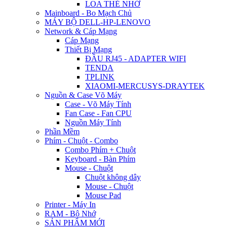
LOA THẺ NHỚ
Mainboard - Bo Mạch Chủ
MÁY BỘ DELL-HP-LENOVO
Network & Cáp Mạng
Cáp Mạng
Thiết Bị Mạng
ĐẦU RJ45 - ADAPTER WIFI
TENDA
TPLINK
XIAOMI-MERCUSYS-DRAYTEK
Nguồn & Case Võ Máy
Case - Võ Máy Tính
Fan Case - Fan CPU
Nguồn Máy Tính
Phần Mềm
Phím - Chuột - Combo
Combo Phím + Chuột
Keyboard - Bàn Phím
Mouse - Chuột
Chuột không dây
Mouse - Chuột
Mouse Pad
Printer - Máy In
RAM - Bộ Nhớ
SẢN PHẨM MỚI