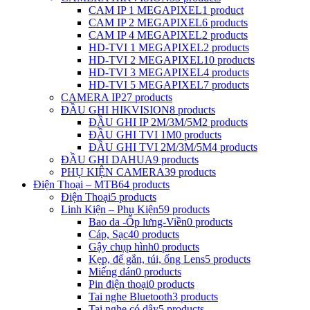
CAM IP 1 MEGAPIXEL
1 product
CAM IP 2 MEGAPIXEL
6 products
CAM IP 4 MEGAPIXEL
2 products
HD-TVI 1 MEGAPIXEL
2 products
HD-TVI 2 MEGAPIXEL
10 products
HD-TVI 3 MEGAPIXEL
4 products
HD-TVI 5 MEGAPIXEL
7 products
CAMERA IP
27 products
ĐẦU GHI HIKVISION
8 products
ĐẦU GHI IP 2M/3M/5M
2 products
ĐẦU GHI TVI 1M
0 products
ĐẦU GHI TVI 2M/3M/5M
4 products
ĐẦU GHI DAHUA
9 products
PHỤ KIỆN CAMERA
39 products
Điện Thoại – MTB
64 products
Điện Thoại
5 products
Linh Kiện – Phụ Kiện
59 products
Bao da -Ốp lưng-Viền
0 products
Cáp, Sạc
40 products
Gậy chụp hình
0 products
Kẹp, đế gắn, túi, ống Lens
5 products
Miếng dán
0 products
Pin điện thoại
0 products
Tai nghe Bluetooth
3 products
Tai nghe có dây
5 products