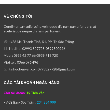
VỀ CHÚNG TÔI
Condimentum adipiscing vel neque dis nam parturient orci at
scelerisque neque dis nam parturient.
1/26 Mai Thanh Thế, K1, P9, Tp Sóc Trăng
Hotline: 02993 827728-0899500996
Mobi : 0933 42 77 66-0939 718 720
Viettel : 0366 096 496
tinhoctienvan.com0793827728@gmail.com
CÁC TÀI KHOẢN NGÂN HÀNG
Chủ tài khoản :
Lý Tiến Văn
– ACB Bank
Sóc Trăng:
234 234 999