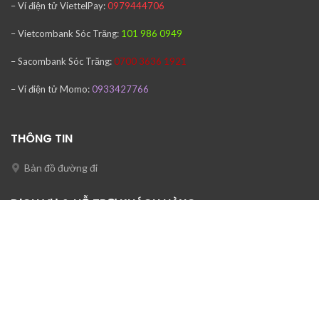
– Ví điện tử ViettelPay:
0979444706
– Vietcombank
Sóc Trăng:
101 986 0949
– Sacombank
Sóc Trăng:
0700 3636 1921
– Ví điện tử Momo:
0933427766
THÔNG TIN
Bản đồ đường đi
DỊCH VỤ & HỖ TRỢ KHÁCH HÀNG
Mọi thắc mắc và hỗ trợ xin liên hệ
Mr Văn : 0933 427766
Email: ctytnhhtinhoctienvan@gmail.com