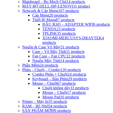
Mainboard – Bo Mạch Chủ
14 products
MÁY BỘ DELL-HP-LENOVO
1 product
Network & Cáp Mạng
107 products
Cáp Mạng
20 products
Thiết Bị Mạng
87 products
ĐẦU RJ45 – ADAPTER WIFI
6 products
TENDA
23 products
TPLINK
35 products
XIAOMI-MERCUSYS-DRAYTEK
4
products
Nguồn & Case Võ Máy
51 products
Case – Võ Máy Tính
11 products
Fan Case – Fan CPU
22 products
Nguồn Máy Tính
14 products
Phần Mềm
24 products
Phím – Chuột – Combo
120 products
Combo Phím + Chuột
24 products
Keyboard – Bàn Phím
29 products
Mouse – Chuột
67 products
Chuột không dây
33 products
Mouse – Chuột
17 products
Mouse Pad
16 products
Printer – Máy In
35 products
RAM – Bộ Nhớ
34 products
SẢN PHẨM MỚI
99 products