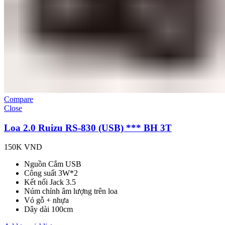
Compare
Close
Loa 2.0 Ruizu RS-830 (USB) *** BH 3T
150K
VND
Nguồn Cắm USB
Công suất 3W*2
Kết nối Jack 3.5
Núm chỉnh âm lượng trên loa
Vỏ gỗ + nhựa
Dây dài 100cm