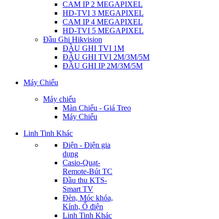
CAM IP 2 MEGAPIXEL
HD-TVI 3 MEGAPIXEL
CAM IP 4 MEGAPIXEL
HD-TVI 5 MEGAPIXEL
Đầu Ghi Hikvision
ĐẦU GHI TVI 1M
ĐẦU GHI TVI 2M/3M/5M
ĐẦU GHI IP 2M/3M/5M
Máy Chiếu
Máy chiếu
Màn Chiếu - Giá Treo
Máy Chiếu
Linh Tinh Khác
Điện - Điện gia
dụng
Casio-Quạt-
Remote-Bút TC
Đầu thu KTS-
Smart TV
Đèn, Móc khóa,
Kính, Ổ điện
Linh Tinh Khác