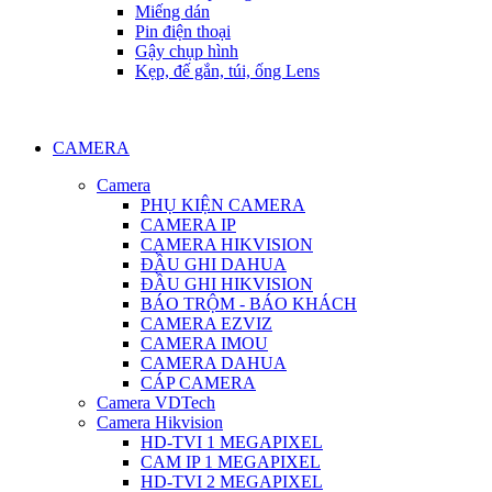
Miếng dán
Pin điện thoại
Gậy chụp hình
Kẹp, đế gắn, túi, ống Lens
CAMERA
Camera
PHỤ KIỆN CAMERA
CAMERA IP
CAMERA HIKVISION
ĐẦU GHI DAHUA
ĐẦU GHI HIKVISION
BÁO TRỘM - BÁO KHÁCH
CAMERA EZVIZ
CAMERA IMOU
CAMERA DAHUA
CÁP CAMERA
Camera VDTech
Camera Hikvision
HD-TVI 1 MEGAPIXEL
CAM IP 1 MEGAPIXEL
HD-TVI 2 MEGAPIXEL