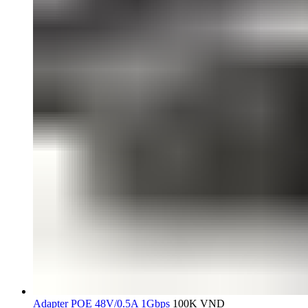
Adapter POE 48V/0.5A 1Gbps
100K
VND