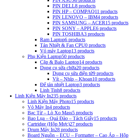
PIN ASUS
6 products
PIN DELL
8 products
PIN HP – COMPAQ
11 products
PIN LENOVO – IBM
4 products
PIN SAMSUNG – ACER
15 products
PIN SONY – APPLE
6 products
PIN TOSHIBA
3 products
Ram Laptop
6 products
Tản Nhiệt & Fan CPU
0 products
Vỏ máy Laptop
13 products
Phụ Kiện Laptop
50 products
Cặp & Balo Laptop
14 products
Dụng cụ sửa chữa
20 products
Dụng cụ sửa điện tử
9 products
Vít – Nhíp – Khoan
10 products
Đế tản nhiệt Laptop
3 products
Linh Tinh
8 products
Linh Kiện Máy In
235 products
Linh Kiện Máy Photo
15 products
Vỏ Máy In
4 products
Bạc Từ – Lò Xo Mass
5 products
Bao Lụa – Quả Đào – Tách Giấy
15 products
Cartridge (Hộp Mực)
27 products
Drum Máy In
28 products
Board Nguồn – ECU – Formatter – Cao Áp – Hộp