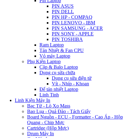
Pin Laptop
PIN ASUS
PIN DELL
PIN HP - COMPAQ
PIN LENOVO - IBM
PIN SAMSUNG - ACER
PIN SONY - APPLE
PIN TOSHIBA
Ram Laptop
Tản Nhiệt & Fan CPU
Vỏ máy Laptop
Phụ Kiện Laptop
Cặp & Balo Laptop
Dụng cụ sửa chữa
Dụng cụ sửa điện tử
Vít - Nhíp - Khoan
Đế tản nhiệt Laptop
Linh Tinh
Linh Kiện Máy In
Bạc Từ - Lò Xo Mass
Bao Lụa - Quả Đào - Tách Giấy
Board Nguồn - ECU - Formatter - Cao Áp - Hộp
Quang - Chip Mực
Cartridge (Hộp Mực)
Drum Máy In