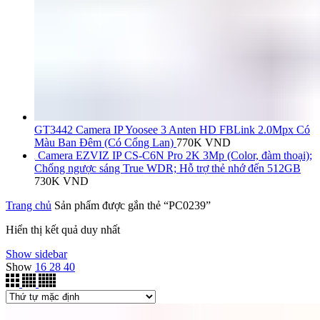
GT3442 Camera IP Yoosee 3 Anten HD FBLink 2.0Mpx Có
Màu Ban Đêm (Có Cổng Lan)
770K
VND
Camera EZVIZ IP CS-C6N Pro 2K 3Mp (Color, đàm thoại);
Chống ngược sáng True WDR; Hỗ trợ thẻ nhớ đến 512GB
730K
VND
Trang chủ
Sản phẩm được gắn thẻ “PC0239”
Hiển thị kết quả duy nhất
Show sidebar
Show
16
28
40