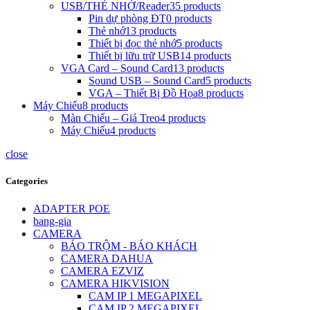
USB/THẺ NHỚ/Reader
35 products
Pin dự phòng ĐT
0 products
Thẻ nhớ
13 products
Thiết bị đọc thẻ nhớ
5 products
Thiết bị lữu trữ USB
14 products
VGA Card – Sound Card
13 products
Sound USB – Sound Card
5 products
VGA – Thiết Bị Đồ Họa
8 products
Máy Chiếu
8 products
Màn Chiếu – Giá Treo
4 products
Máy Chiếu
4 products
close
Categories
ADAPTER POE
bang-gia
CAMERA
BÁO TRỘM - BÁO KHÁCH
CAMERA DAHUA
CAMERA EZVIZ
CAMERA HIKVISION
CAM IP 1 MEGAPIXEL
CAM IP 2 MEGAPIXEL