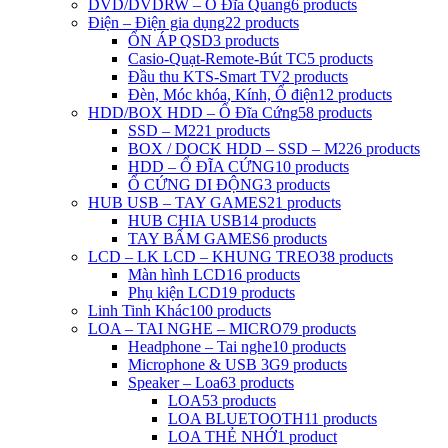
DVD/DVDRW – Ổ Đĩa Quang
6 products
Điện – Điện gia dụng
22 products
ỔN ÁP QSD
3 products
Casio-Quạt-Remote-Bút TC
5 products
Đầu thu KTS-Smart TV
2 products
Đèn, Móc khóa, Kính, Ổ điện
12 products
HDD/BOX HDD – Ổ Đĩa Cứng
58 products
SSD – M2
21 products
BOX / DOCK HDD – SSD – M2
26 products
HDD – Ổ ĐĨA CỨNG
10 products
Ổ CỨNG DI ĐỘNG
3 products
HUB USB – TAY GAMES
21 products
HUB CHIA USB
14 products
TAY BẤM GAMES
6 products
LCD – LK LCD – KHUNG TREO
38 products
Màn hình LCD
16 products
Phụ kiện LCD
19 products
Linh Tinh Khác
100 products
LOA – TAI NGHE – MICRO
79 products
Headphone – Tai nghe
10 products
Microphone & USB 3G
9 products
Speaker – Loa
63 products
LOA
53 products
LOA BLUETOOTH
11 products
LOA THẺ NHỚ
1 product