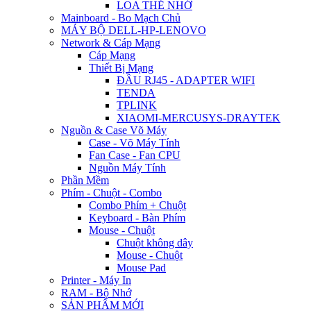
LOA THẺ NHỚ
Mainboard - Bo Mạch Chủ
MÁY BỘ DELL-HP-LENOVO
Network & Cáp Mạng
Cáp Mạng
Thiết Bị Mạng
ĐẦU RJ45 - ADAPTER WIFI
TENDA
TPLINK
XIAOMI-MERCUSYS-DRAYTEK
Nguồn & Case Võ Máy
Case - Võ Máy Tính
Fan Case - Fan CPU
Nguồn Máy Tính
Phần Mềm
Phím - Chuột - Combo
Combo Phím + Chuột
Keyboard - Bàn Phím
Mouse - Chuột
Chuột không dây
Mouse - Chuột
Mouse Pad
Printer - Máy In
RAM - Bộ Nhớ
SẢN PHẨM MỚI