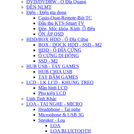
DVD/DVDRW - Ổ Đĩa Quang
ĐÈN NLMT
Điện - Điện gia dụng
Casio-Quạt-Remote-Bút TC
Đầu thu KTS-Smart TV
Đèn, Móc khóa, Kính, Ổ điện
ỔN ÁP QSD
HDD/BOX HDD - Ổ Đĩa Cứng
BOX / DOCK HDD - SSD - M2
HDD - Ổ ĐĨA CỨNG
Ổ CỨNG DI ĐỘNG
SSD - M2
HUB USB - TAY GAMES
HUB CHIA USB
TAY BẤM GAMES
LCD - LK LCD - KHUNG TREO
Màn hình LCD
Phụ kiện LCD
Linh Tinh Khác
LOA - TAI NGHE - MICRO
Headphone - Tai nghe
Microphone & USB 3G
Speaker - Loa
LOA
LOA BLUETOOTH