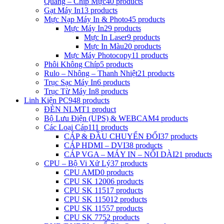
Quang – Chip Mực
40 products
Gạt Máy In
13 products
Mực Nạp Máy In & Photo
45 products
Mực Máy In
29 products
Mực In Laser
9 products
Mực In Màu
20 products
Mực Máy Photocopy
11 products
Phôi Không Chíp
5 products
Rulo – Nhông – Thanh Nhiệt
21 products
Trục Sạc Máy In
6 products
Trục Từ Máy In
8 products
Linh Kiện PC
948 products
ĐÈN NLMT
1 product
Bộ Lưu Điện (UPS) & WEBCAM
4 products
Các Loại Cáp
111 products
CÁP & ĐẦU CHUYỂN ĐỔI
37 products
CÁP HDMI – DVI
38 products
CÁP VGA – MÁY IN – NỐI DÀI
21 products
CPU – Bộ Vi Xử Lý
37 products
CPU AMD
0 products
CPU SK 1200
6 products
CPU SK 1151
7 products
CPU SK 1150
12 products
CPU SK 1155
7 products
CPU SK 775
2 products