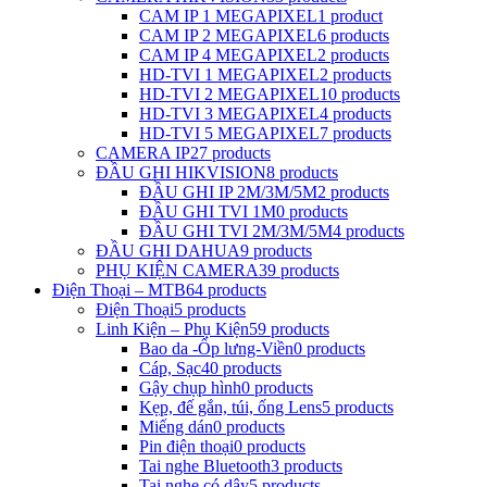
CAM IP 1 MEGAPIXEL
1 product
CAM IP 2 MEGAPIXEL
6 products
CAM IP 4 MEGAPIXEL
2 products
HD-TVI 1 MEGAPIXEL
2 products
HD-TVI 2 MEGAPIXEL
10 products
HD-TVI 3 MEGAPIXEL
4 products
HD-TVI 5 MEGAPIXEL
7 products
CAMERA IP
27 products
ĐẦU GHI HIKVISION
8 products
ĐẦU GHI IP 2M/3M/5M
2 products
ĐẦU GHI TVI 1M
0 products
ĐẦU GHI TVI 2M/3M/5M
4 products
ĐẦU GHI DAHUA
9 products
PHỤ KIỆN CAMERA
39 products
Điện Thoại – MTB
64 products
Điện Thoại
5 products
Linh Kiện – Phụ Kiện
59 products
Bao da -Ốp lưng-Viền
0 products
Cáp, Sạc
40 products
Gậy chụp hình
0 products
Kẹp, đế gắn, túi, ống Lens
5 products
Miếng dán
0 products
Pin điện thoại
0 products
Tai nghe Bluetooth
3 products
Tai nghe có dây
5 products