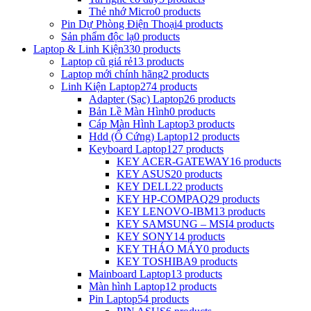
Thẻ nhớ Micro
0 products
Pin Dự Phòng Điện Thoại
4 products
Sản phẩm độc lạ
0 products
Laptop & Linh Kiện
330 products
Laptop cũ giá rẻ
13 products
Laptop mới chính hãng
2 products
Linh Kiện Laptop
274 products
Adapter (Sạc) Laptop
26 products
Bản Lề Màn Hình
0 products
Cáp Màn Hình Laptop
3 products
Hdd (Ổ Cứng) Laptop
12 products
Keyboard Laptop
127 products
KEY ACER-GATEWAY
16 products
KEY ASUS
20 products
KEY DELL
22 products
KEY HP-COMPAQ
29 products
KEY LENOVO-IBM
13 products
KEY SAMSUNG – MSI
4 products
KEY SONY
14 products
KEY THÁO MÁY
0 products
KEY TOSHIBA
9 products
Mainboard Laptop
13 products
Màn hình Laptop
12 products
Pin Laptop
54 products