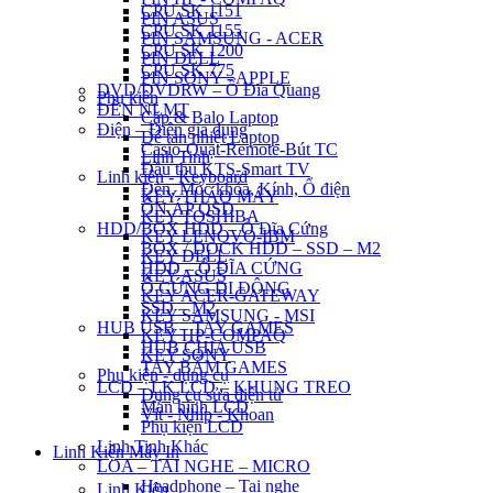
CPU SK 1151
PIN ASUS
CPU SK 1155
PIN SAMSUNG - ACER
CPU SK 1200
PIN DELL
CPU SK 775
PIN SONY - APPLE
DVD/DVDRW – Ổ Đĩa Quang
Phụ kiện
ĐÈN NLMT
Cặp & Balo Laptop
Điện – Điện gia dụng
Đế tản nhiệt Laptop
Casio-Quạt-Remote-Bút TC
Linh Tinh
Đầu thu KTS-Smart TV
Linh kiện - Keyboard
Đèn, Móc khóa, Kính, Ổ điện
KEY THÁO MÁY
ỔN ÁP QSD
KEY TOSHIBA
HDD/BOX HDD – Ổ Đĩa Cứng
KEY LENOVO-IBM
BOX / DOCK HDD – SSD – M2
KEY DELL
HDD – Ổ ĐĨA CỨNG
KEY ASUS
Ổ CỨNG DI ĐỘNG
KEY ACER-GATEWAY
SSD – M2
KEY SAMSUNG - MSI
HUB USB – TAY GAMES
KEY HP-COMPAQ
HUB CHIA USB
KEY SONY
TAY BẤM GAMES
Phụ kiện - dụng cụ
LCD – LK LCD – KHUNG TREO
Dụng cụ sửa điện tử
Màn hình LCD
Vít - Nhíp - Khoan
Phụ kiện LCD
Linh Tinh Khác
Linh Kiện Máy In
LOA – TAI NGHE – MICRO
Headphone – Tai nghe
Linh Kiện