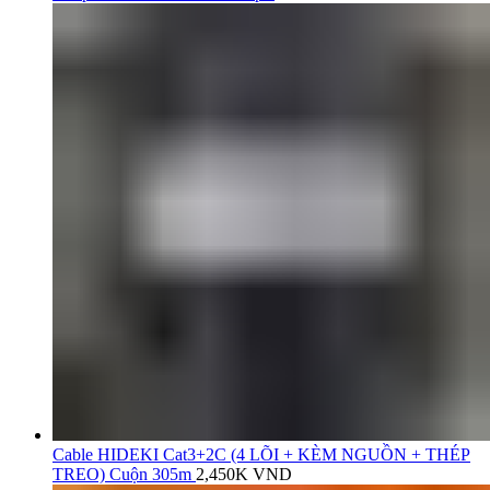
Cable HIDEKI Cat3+2C (4 LÕI + KÈM NGUỒN + THÉP
TREO) Cuộn 305m
2,450K
VND