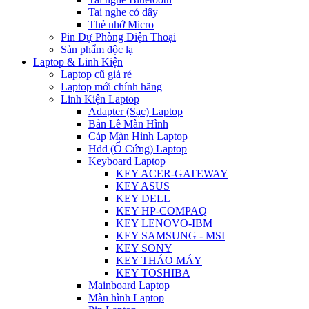
Tai nghe có dây
Thẻ nhớ Micro
Pin Dự Phòng Điện Thoại
Sản phẩm độc lạ
Laptop & Linh Kiện
Laptop cũ giá rẻ
Laptop mới chính hãng
Linh Kiện Laptop
Adapter (Sạc) Laptop
Bản Lề Màn Hình
Cáp Màn Hình Laptop
Hdd (Ổ Cứng) Laptop
Keyboard Laptop
KEY ACER-GATEWAY
KEY ASUS
KEY DELL
KEY HP-COMPAQ
KEY LENOVO-IBM
KEY SAMSUNG - MSI
KEY SONY
KEY THÁO MÁY
KEY TOSHIBA
Mainboard Laptop
Màn hình Laptop