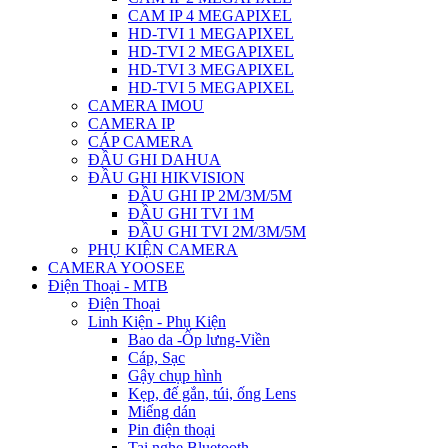
CAM IP 4 MEGAPIXEL
HD-TVI 1 MEGAPIXEL
HD-TVI 2 MEGAPIXEL
HD-TVI 3 MEGAPIXEL
HD-TVI 5 MEGAPIXEL
CAMERA IMOU
CAMERA IP
CÁP CAMERA
ĐẦU GHI DAHUA
ĐẦU GHI HIKVISION
ĐẦU GHI IP 2M/3M/5M
ĐẦU GHI TVI 1M
ĐẦU GHI TVI 2M/3M/5M
PHỤ KIỆN CAMERA
CAMERA YOOSEE
Điện Thoại - MTB
Điện Thoại
Linh Kiện - Phụ Kiện
Bao da -Ốp lưng-Viền
Cáp, Sạc
Gậy chụp hình
Kẹp, đế gắn, túi, ống Lens
Miếng dán
Pin điện thoại
Tai nghe Bluetooth