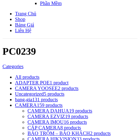
Phần Mềm
Trang Chủ
Shop
Bảng Giá
Liên Hệ
PC0239
Categories
All
products
ADAPTER POE
1 product
CAMERA YOOSEE
2 products
Uncategorized
5 products
bang-gia
131 products
CAMERA
159 products
CAMERA DAHUA
19 products
CAMERA EZVIZ
19 products
CAMERA IMOU
16 products
CÁP CAMERA
8 products
BÁO TRỘM – BÁO KHÁCH
2 products
CAMERA HIKVISION
33 products