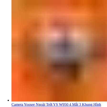
Camera Yoosee Ngoài Trời YS W950 4 Mắt 3 Khung Hình