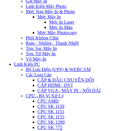
Gạt Máy In
Linh Kiện Máy Photo
Mực Nạp Máy In & Photo
Mực Máy In
Mực In Laser
Mực In Màu
Mực Máy Photocopy
Phôi Không Chíp
Rulo - Nhông - Thanh Nhiệt
Trục Sạc Máy In
Trục Từ Máy In
Vỏ Máy In
Linh Kiện PC
Bộ Lưu Điện (UPS) & WEBCAM
Các Loại Cáp
CÁP & ĐẦU CHUYỂN ĐỔI
CÁP HDMI - DVI
CÁP VGA - MÁY IN - NỐI DÀI
CPU - Bộ Vi Xử Lý
CPU AMD
CPU SK 1150
CPU SK 1151
CPU SK 1155
CPU SK 1200
CPU SK 775