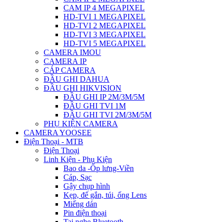
CAM IP 4 MEGAPIXEL
HD-TVI 1 MEGAPIXEL
HD-TVI 2 MEGAPIXEL
HD-TVI 3 MEGAPIXEL
HD-TVI 5 MEGAPIXEL
CAMERA IMOU
CAMERA IP
CÁP CAMERA
ĐẦU GHI DAHUA
ĐẦU GHI HIKVISION
ĐẦU GHI IP 2M/3M/5M
ĐẦU GHI TVI 1M
ĐẦU GHI TVI 2M/3M/5M
PHỤ KIỆN CAMERA
CAMERA YOOSEE
Điện Thoại - MTB
Điện Thoại
Linh Kiện - Phụ Kiện
Bao da -Ốp lưng-Viền
Cáp, Sạc
Gậy chụp hình
Kẹp, đế gắn, túi, ống Lens
Miếng dán
Pin điện thoại
Tai nghe Bluetooth