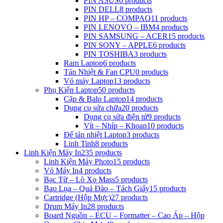
PIN ASUS
6 products
PIN DELL
8 products
PIN HP – COMPAQ
11 products
PIN LENOVO – IBM
4 products
PIN SAMSUNG – ACER
15 products
PIN SONY – APPLE
6 products
PIN TOSHIBA
3 products
Ram Laptop
6 products
Tản Nhiệt & Fan CPU
0 products
Vỏ máy Laptop
13 products
Phụ Kiện Laptop
50 products
Cặp & Balo Laptop
14 products
Dụng cụ sửa chữa
20 products
Dụng cụ sửa điện tử
9 products
Vít – Nhíp – Khoan
10 products
Đế tản nhiệt Laptop
3 products
Linh Tinh
8 products
Linh Kiện Máy In
235 products
Linh Kiện Máy Photo
15 products
Vỏ Máy In
4 products
Bạc Từ – Lò Xo Mass
5 products
Bao Lụa – Quả Đào – Tách Giấy
15 products
Cartridge (Hộp Mực)
27 products
Drum Máy In
28 products
Board Nguồn – ECU – Formatter – Cao Áp – Hộp