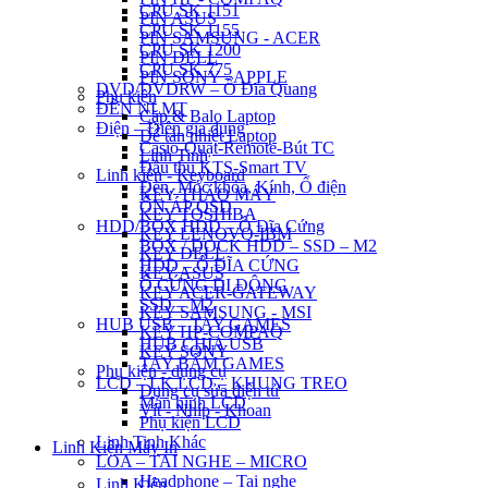
CPU SK 1151
PIN ASUS
CPU SK 1155
PIN SAMSUNG - ACER
CPU SK 1200
PIN DELL
CPU SK 775
PIN SONY - APPLE
DVD/DVDRW – Ổ Đĩa Quang
Phụ kiện
ĐÈN NLMT
Cặp & Balo Laptop
Điện – Điện gia dụng
Đế tản nhiệt Laptop
Casio-Quạt-Remote-Bút TC
Linh Tinh
Đầu thu KTS-Smart TV
Linh kiện - Keyboard
Đèn, Móc khóa, Kính, Ổ điện
KEY THÁO MÁY
ỔN ÁP QSD
KEY TOSHIBA
HDD/BOX HDD – Ổ Đĩa Cứng
KEY LENOVO-IBM
BOX / DOCK HDD – SSD – M2
KEY DELL
HDD – Ổ ĐĨA CỨNG
KEY ASUS
Ổ CỨNG DI ĐỘNG
KEY ACER-GATEWAY
SSD – M2
KEY SAMSUNG - MSI
HUB USB – TAY GAMES
KEY HP-COMPAQ
HUB CHIA USB
KEY SONY
TAY BẤM GAMES
Phụ kiện - dụng cụ
LCD – LK LCD – KHUNG TREO
Dụng cụ sửa điện tử
Màn hình LCD
Vít - Nhíp - Khoan
Phụ kiện LCD
Linh Tinh Khác
Linh Kiện Máy In
LOA – TAI NGHE – MICRO
Headphone – Tai nghe
Linh Kiện