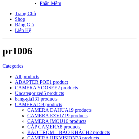
Phần Mềm
Trang Chủ
Shop
Bảng Giá
Liên Hệ
pr1006
Categories
All
products
ADAPTER POE
1 product
CAMERA YOOSEE
2 products
Uncategorized
5 products
bang-gia
131 products
CAMERA
159 products
CAMERA DAHUA
19 products
CAMERA EZVIZ
19 products
CAMERA IMOU
16 products
CÁP CAMERA
8 products
BÁO TRỘM – BÁO KHÁCH
2 products
CAMERA HIKVISION
33 products