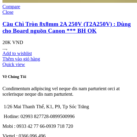
Compare
Close
Cầu Chì Tròn 8x8mm 2A 250V (T2A250V) : Dùng
cho Board nguồn Canon *** BH OK
20K
VND
...,
Add to wishlist
Thêm vào giỏ hàng
Quick view
Về Chúng Tôi
Condimentum adipiscing vel neque dis nam parturient orci at
scelerisque neque dis nam parturient.
1/26 Mai Thanh Thế, K1, P9, Tp Sóc Trăng
Hotline: 02993 827728-0899500996
Mobi : 0933 42 77 66-0939 718 720
Viettel : 0366 096 496