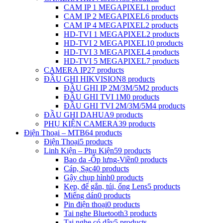
CAM IP 1 MEGAPIXEL
1 product
CAM IP 2 MEGAPIXEL
6 products
CAM IP 4 MEGAPIXEL
2 products
HD-TVI 1 MEGAPIXEL
2 products
HD-TVI 2 MEGAPIXEL
10 products
HD-TVI 3 MEGAPIXEL
4 products
HD-TVI 5 MEGAPIXEL
7 products
CAMERA IP
27 products
ĐẦU GHI HIKVISION
8 products
ĐẦU GHI IP 2M/3M/5M
2 products
ĐẦU GHI TVI 1M
0 products
ĐẦU GHI TVI 2M/3M/5M
4 products
ĐẦU GHI DAHUA
9 products
PHỤ KIỆN CAMERA
39 products
Điện Thoại – MTB
64 products
Điện Thoại
5 products
Linh Kiện – Phụ Kiện
59 products
Bao da -Ốp lưng-Viền
0 products
Cáp, Sạc
40 products
Gậy chụp hình
0 products
Kẹp, đế gắn, túi, ống Lens
5 products
Miếng dán
0 products
Pin điện thoại
0 products
Tai nghe Bluetooth
3 products
Tai nghe có dây
5 products