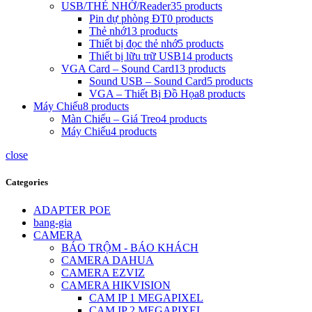
USB/THẺ NHỚ/Reader
35 products
Pin dự phòng ĐT
0 products
Thẻ nhớ
13 products
Thiết bị đọc thẻ nhớ
5 products
Thiết bị lữu trữ USB
14 products
VGA Card – Sound Card
13 products
Sound USB – Sound Card
5 products
VGA – Thiết Bị Đồ Họa
8 products
Máy Chiếu
8 products
Màn Chiếu – Giá Treo
4 products
Máy Chiếu
4 products
close
Categories
ADAPTER POE
bang-gia
CAMERA
BÁO TRỘM - BÁO KHÁCH
CAMERA DAHUA
CAMERA EZVIZ
CAMERA HIKVISION
CAM IP 1 MEGAPIXEL
CAM IP 2 MEGAPIXEL