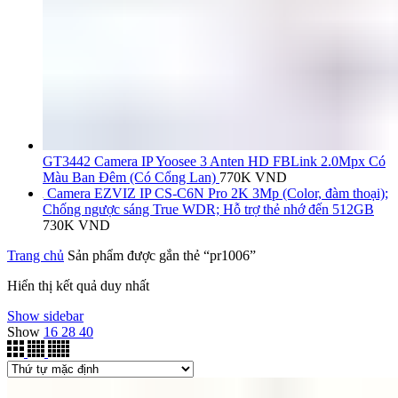
GT3442 Camera IP Yoosee 3 Anten HD FBLink 2.0Mpx Có
Màu Ban Đêm (Có Cổng Lan)
770K
VND
Camera EZVIZ IP CS-C6N Pro 2K 3Mp (Color, đàm thoại);
Chống ngược sáng True WDR; Hỗ trợ thẻ nhớ đến 512GB
730K
VND
Trang chủ
Sản phẩm được gắn thẻ “pr1006”
Hiển thị kết quả duy nhất
Show sidebar
Show
16
28
40