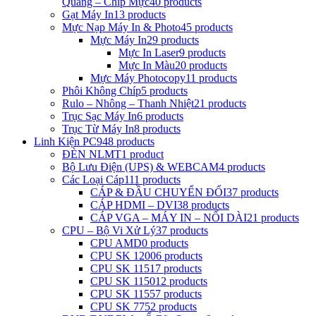
Quang – Chip Mực
40 products
Gạt Máy In
13 products
Mực Nạp Máy In & Photo
45 products
Mực Máy In
29 products
Mực In Laser
9 products
Mực In Màu
20 products
Mực Máy Photocopy
11 products
Phôi Không Chíp
5 products
Rulo – Nhông – Thanh Nhiệt
21 products
Trục Sạc Máy In
6 products
Trục Từ Máy In
8 products
Linh Kiện PC
948 products
ĐÈN NLMT
1 product
Bộ Lưu Điện (UPS) & WEBCAM
4 products
Các Loại Cáp
111 products
CÁP & ĐẦU CHUYỂN ĐỔI
37 products
CÁP HDMI – DVI
38 products
CÁP VGA – MÁY IN – NỐI DÀI
21 products
CPU – Bộ Vi Xử Lý
37 products
CPU AMD
0 products
CPU SK 1200
6 products
CPU SK 1151
7 products
CPU SK 1150
12 products
CPU SK 1155
7 products
CPU SK 775
2 products