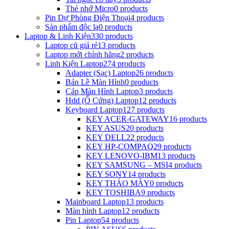
Thẻ nhớ Micro
0 products
Pin Dự Phòng Điện Thoại
4 products
Sản phẩm độc lạ
0 products
Laptop & Linh Kiện
330 products
Laptop cũ giá rẻ
13 products
Laptop mới chính hãng
2 products
Linh Kiện Laptop
274 products
Adapter (Sạc) Laptop
26 products
Bản Lề Màn Hình
0 products
Cáp Màn Hình Laptop
3 products
Hdd (Ổ Cứng) Laptop
12 products
Keyboard Laptop
127 products
KEY ACER-GATEWAY
16 products
KEY ASUS
20 products
KEY DELL
22 products
KEY HP-COMPAQ
29 products
KEY LENOVO-IBM
13 products
KEY SAMSUNG – MSI
4 products
KEY SONY
14 products
KEY THÁO MÁY
0 products
KEY TOSHIBA
9 products
Mainboard Laptop
13 products
Màn hình Laptop
12 products
Pin Laptop
54 products