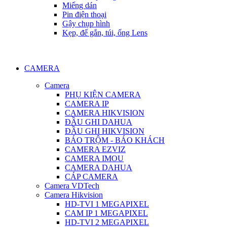
Miếng dán
Pin điện thoại
Gậy chụp hình
Kẹp, đế gắn, túi, ống Lens
CAMERA
Camera
PHỤ KIỆN CAMERA
CAMERA IP
CAMERA HIKVISION
ĐẦU GHI DAHUA
ĐẦU GHI HIKVISION
BÁO TRỘM - BÁO KHÁCH
CAMERA EZVIZ
CAMERA IMOU
CAMERA DAHUA
CÁP CAMERA
Camera VDTech
Camera Hikvision
HD-TVI 1 MEGAPIXEL
CAM IP 1 MEGAPIXEL
HD-TVI 2 MEGAPIXEL