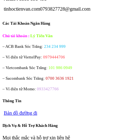
tinhoctienvan.com0793827728@gmail.com
Các Tài Khoản Ngân Hàng
Chủ tài khoản :
Lý Tiến Văn
– ACB Bank
Sóc Trăng:
234 234 999
– Ví điện tử ViettelPay:
0979444706
– Vietcombank
Sóc Trăng:
101 986 0949
– Sacombank
Sóc Trăng:
0700 3636 1921
– Ví điện tử Momo:
0933427766
Thông Tin
Bản đồ đường đi
Dịch Vụ & Hỗ Trợ Khách Hàng
Mọi thắc mắc và hỗ trợ xin liên hệ