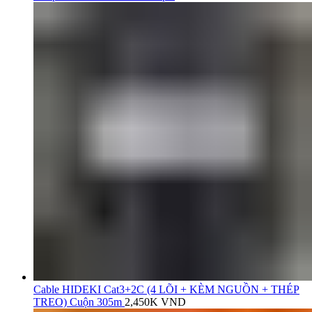
Cable HIDEKI Cat3+2C (4 LÕI + KÈM NGUỒN + THÉP
TREO) Cuộn 305m
2,450K
VND