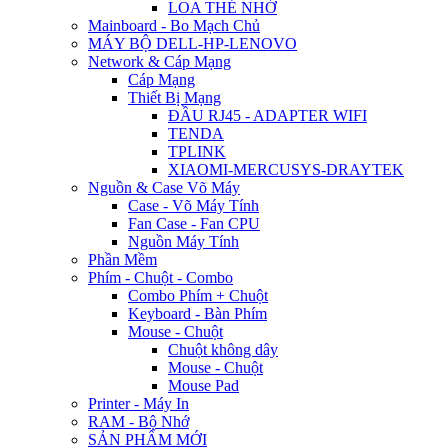
LOA THẺ NHỚ
Mainboard - Bo Mạch Chủ
MÁY BỘ DELL-HP-LENOVO
Network & Cáp Mạng
Cáp Mạng
Thiết Bị Mạng
ĐẦU RJ45 - ADAPTER WIFI
TENDA
TPLINK
XIAOMI-MERCUSYS-DRAYTEK
Nguồn & Case Võ Máy
Case - Võ Máy Tính
Fan Case - Fan CPU
Nguồn Máy Tính
Phần Mềm
Phím - Chuột - Combo
Combo Phím + Chuột
Keyboard - Bàn Phím
Mouse - Chuột
Chuột không dây
Mouse - Chuột
Mouse Pad
Printer - Máy In
RAM - Bộ Nhớ
SẢN PHẨM MỚI