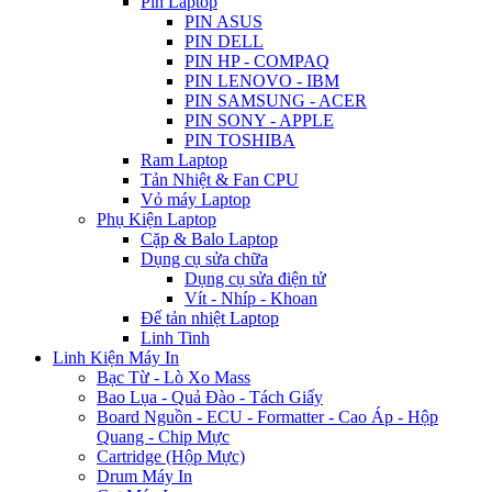
Pin Laptop
PIN ASUS
PIN DELL
PIN HP - COMPAQ
PIN LENOVO - IBM
PIN SAMSUNG - ACER
PIN SONY - APPLE
PIN TOSHIBA
Ram Laptop
Tản Nhiệt & Fan CPU
Vỏ máy Laptop
Phụ Kiện Laptop
Cặp & Balo Laptop
Dụng cụ sửa chữa
Dụng cụ sửa điện tử
Vít - Nhíp - Khoan
Đế tản nhiệt Laptop
Linh Tinh
Linh Kiện Máy In
Bạc Từ - Lò Xo Mass
Bao Lụa - Quả Đào - Tách Giấy
Board Nguồn - ECU - Formatter - Cao Áp - Hộp
Quang - Chip Mực
Cartridge (Hộp Mực)
Drum Máy In