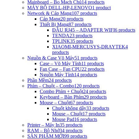
Mainboard – Bo Mạch Chủ
14 products
MÁY BỘ DELL-HP-LENOVO
1 product
Network & Cáp Mạng
107 products
Cáp Mạng
20 products
Thiết Bị Mạng
87 products
ĐẦU RJ45 – ADAPTER WIFI
6 products
TENDA
23 products
TPLINK
35 products
XIAOMI-MERCUSYS-DRAYTEK
4
products
Nguồn & Case Võ Máy
51 products
Case – Võ Máy Tính
11 products
Fan Case – Fan CPU
22 products
Nguồn Máy Tính
14 products
Phần Mềm
24 products
Phím – Chuột – Combo
120 products
Combo Phím + Chuột
24 products
Keyboard – Bàn Phím
29 products
Mouse – Chuột
67 products
Chuột không dây
33 products
Mouse – Chuột
17 products
Mouse Pad
16 products
Printer – Máy In
35 products
RAM – Bộ Nhớ
34 products
SẢN PHẨM MỚI
99 products