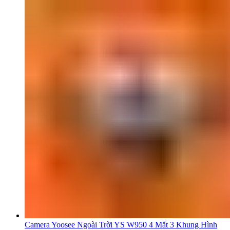
Camera Yoosee Ngoài Trời YS W950 4 Mắt 3 Khung Hình