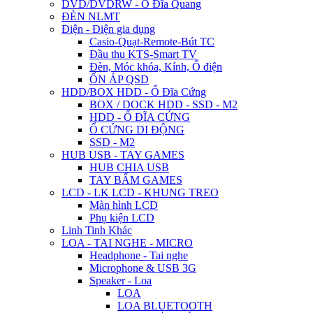
DVD/DVDRW - Ổ Đĩa Quang
ĐÈN NLMT
Điện - Điện gia dụng
Casio-Quạt-Remote-Bút TC
Đầu thu KTS-Smart TV
Đèn, Móc khóa, Kính, Ổ điện
ỔN ÁP QSD
HDD/BOX HDD - Ổ Đĩa Cứng
BOX / DOCK HDD - SSD - M2
HDD - Ổ ĐĨA CỨNG
Ổ CỨNG DI ĐỘNG
SSD - M2
HUB USB - TAY GAMES
HUB CHIA USB
TAY BẤM GAMES
LCD - LK LCD - KHUNG TREO
Màn hình LCD
Phụ kiện LCD
Linh Tinh Khác
LOA - TAI NGHE - MICRO
Headphone - Tai nghe
Microphone & USB 3G
Speaker - Loa
LOA
LOA BLUETOOTH