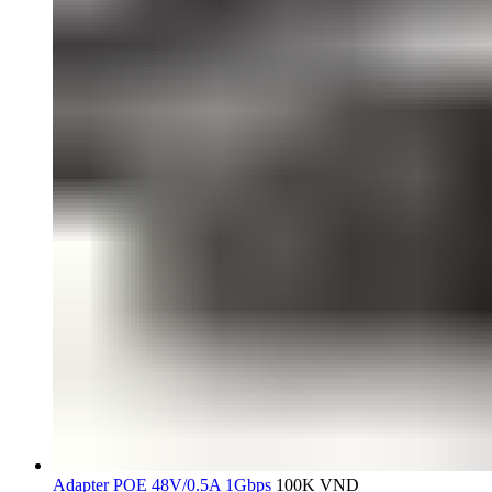
Adapter POE 48V/0.5A 1Gbps
100K
VND