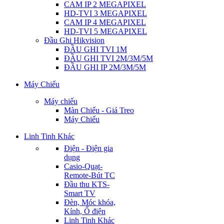
CAM IP 2 MEGAPIXEL
HD-TVI 3 MEGAPIXEL
CAM IP 4 MEGAPIXEL
HD-TVI 5 MEGAPIXEL
Đầu Ghi Hikvision
ĐẦU GHI TVI 1M
ĐẦU GHI TVI 2M/3M/5M
ĐẦU GHI IP 2M/3M/5M
Máy Chiếu
Máy chiếu
Màn Chiếu - Giá Treo
Máy Chiếu
Linh Tinh Khác
Điện - Điện gia
dụng
Casio-Quạt-
Remote-Bút TC
Đầu thu KTS-
Smart TV
Đèn, Móc khóa,
Kính, Ổ điện
Linh Tinh Khác