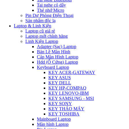
Tai nghe có dây
Thẻ nhớ Micro
Pin Dự Phòng Điện Thoại
Sản phẩm độc lạ
Laptop & Linh Kiện
Laptop cũ giá rẻ
Laptop mới chính hãng
Linh Kiện Laptop
Adapter (Sạc) Laptop
Bản Lề Màn Hình
Cáp Màn Hình Laptop
Hdd (Ổ Cứng) Laptop
Keyboard Laptop
KEY ACER-GATEWAY
KEY ASUS
KEY DELL
KEY HP-COMPAQ
KEY LENOVO-IBM
KEY SAMSUNG - MSI
KEY SONY
KEY THÁO MÁY
KEY TOSHIBA
Mainboard Laptop
Màn hình Laptop