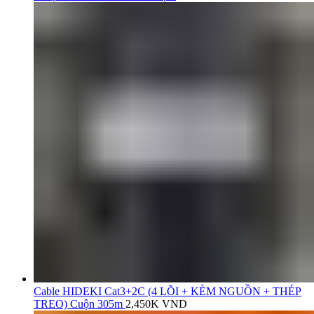
Cable HIDEKI Cat3+2C (4 LÕI + KÈM NGUỒN + THÉP
TREO) Cuộn 305m
2,450K
VND