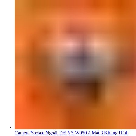
Camera Yoosee Ngoài Trời YS W950 4 Mắt 3 Khung Hình