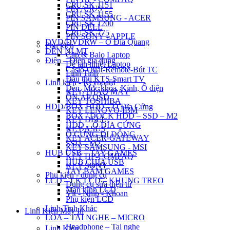
CPU SK 1151
PIN ASUS
CPU SK 1155
PIN SAMSUNG - ACER
CPU SK 1200
PIN DELL
CPU SK 775
PIN SONY - APPLE
DVD/DVDRW – Ổ Đĩa Quang
Phụ kiện
ĐÈN NLMT
Cặp & Balo Laptop
Điện – Điện gia dụng
Đế tản nhiệt Laptop
Casio-Quạt-Remote-Bút TC
Linh Tinh
Đầu thu KTS-Smart TV
Linh kiện - Keyboard
Đèn, Móc khóa, Kính, Ổ điện
KEY THÁO MÁY
ỔN ÁP QSD
KEY TOSHIBA
HDD/BOX HDD – Ổ Đĩa Cứng
KEY LENOVO-IBM
BOX / DOCK HDD – SSD – M2
KEY DELL
HDD – Ổ ĐĨA CỨNG
KEY ASUS
Ổ CỨNG DI ĐỘNG
KEY ACER-GATEWAY
SSD – M2
KEY SAMSUNG - MSI
HUB USB – TAY GAMES
KEY HP-COMPAQ
HUB CHIA USB
KEY SONY
TAY BẤM GAMES
Phụ kiện - dụng cụ
LCD – LK LCD – KHUNG TREO
Dụng cụ sửa điện tử
Màn hình LCD
Vít - Nhíp - Khoan
Phụ kiện LCD
Linh Tinh Khác
Linh Kiện Máy In
LOA – TAI NGHE – MICRO
Headphone – Tai nghe
Linh Kiện