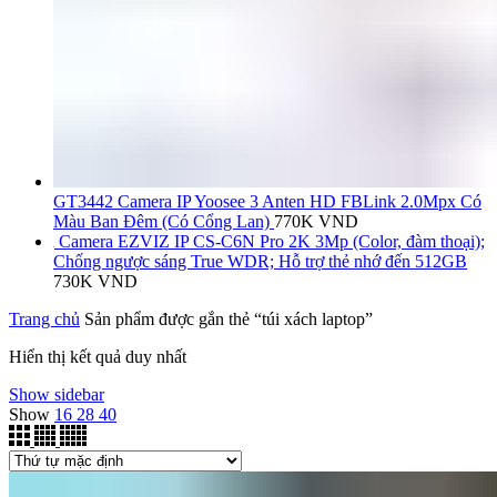
GT3442 Camera IP Yoosee 3 Anten HD FBLink 2.0Mpx Có
Màu Ban Đêm (Có Cổng Lan)
770K
VND
Camera EZVIZ IP CS-C6N Pro 2K 3Mp (Color, đàm thoại);
Chống ngược sáng True WDR; Hỗ trợ thẻ nhớ đến 512GB
730K
VND
Trang chủ
Sản phẩm được gắn thẻ “túi xách laptop”
Hiển thị kết quả duy nhất
Show sidebar
Show
16
28
40