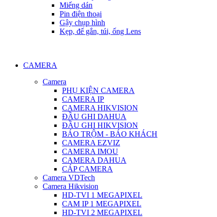
Miếng dán
Pin điện thoại
Gậy chụp hình
Kẹp, đế gắn, túi, ống Lens
CAMERA
Camera
PHỤ KIỆN CAMERA
CAMERA IP
CAMERA HIKVISION
ĐẦU GHI DAHUA
ĐẦU GHI HIKVISION
BÁO TRỘM - BÁO KHÁCH
CAMERA EZVIZ
CAMERA IMOU
CAMERA DAHUA
CÁP CAMERA
Camera VDTech
Camera Hikvision
HD-TVI 1 MEGAPIXEL
CAM IP 1 MEGAPIXEL
HD-TVI 2 MEGAPIXEL