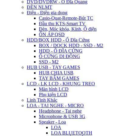
DVD/DVDRW - Ổ Đĩa Quang
ĐÈN NLMT
Điện - Điện gia dụng
Casio-Quạt-Remote-Bút TC
Đầu thu KTS-Smart TV
Đèn, Móc khóa, Kính, Ổ điện
ỔN ÁP QSD
HDD/BOX HDD - Ổ Đĩa Cứng
BOX / DOCK HDD - SSD - M2
HDD - Ổ ĐĨA CỨNG
Ổ CỨNG DI ĐỘNG
SSD - M2
HUB USB - TAY GAMES
HUB CHIA USB
TAY BẤM GAMES
LCD - LK LCD - KHUNG TREO
Màn hình LCD
Phụ kiện LCD
Linh Tinh Khác
LOA - TAI NGHE - MICRO
Headphone - Tai nghe
Microphone & USB 3G
Speaker - Loa
LOA
LOA BLUETOOTH