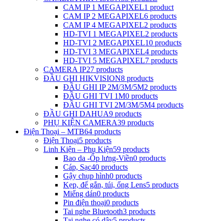
CAM IP 1 MEGAPIXEL
1 product
CAM IP 2 MEGAPIXEL
6 products
CAM IP 4 MEGAPIXEL
2 products
HD-TVI 1 MEGAPIXEL
2 products
HD-TVI 2 MEGAPIXEL
10 products
HD-TVI 3 MEGAPIXEL
4 products
HD-TVI 5 MEGAPIXEL
7 products
CAMERA IP
27 products
ĐẦU GHI HIKVISION
8 products
ĐẦU GHI IP 2M/3M/5M
2 products
ĐẦU GHI TVI 1M
0 products
ĐẦU GHI TVI 2M/3M/5M
4 products
ĐẦU GHI DAHUA
9 products
PHỤ KIỆN CAMERA
39 products
Điện Thoại – MTB
64 products
Điện Thoại
5 products
Linh Kiện – Phụ Kiện
59 products
Bao da -Ốp lưng-Viền
0 products
Cáp, Sạc
40 products
Gậy chụp hình
0 products
Kẹp, đế gắn, túi, ống Lens
5 products
Miếng dán
0 products
Pin điện thoại
0 products
Tai nghe Bluetooth
3 products
Tai nghe có dây
5 products