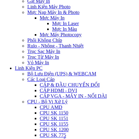
Gạt Máy In
Linh Kiện Máy Photo
Mực Nạp Máy In & Photo
Mực Máy In
Mực In Laser
Mực In Màu
Mực Máy Photocopy
Phôi Không Chíp
Rulo - Nhông - Thanh Nhiệt
Trục Sạc Máy In
Trục Từ Máy In
Vỏ Máy In
Linh Kiện PC
Bộ Lưu Điện (UPS) & WEBCAM
Các Loại Cáp
CÁP & ĐẦU CHUYỂN ĐỔI
CÁP HDMI - DVI
CÁP VGA - MÁY IN - NỐI DÀI
CPU - Bộ Vi Xử Lý
CPU AMD
CPU SK 1150
CPU SK 1151
CPU SK 1155
CPU SK 1200
CPU SK 775