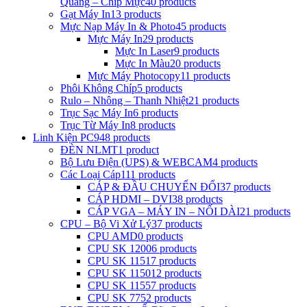
Quang – Chip Mực
40 products
Gạt Máy In
13 products
Mực Nạp Máy In & Photo
45 products
Mực Máy In
29 products
Mực In Laser
9 products
Mực In Màu
20 products
Mực Máy Photocopy
11 products
Phôi Không Chíp
5 products
Rulo – Nhông – Thanh Nhiệt
21 products
Trục Sạc Máy In
6 products
Trục Từ Máy In
8 products
Linh Kiện PC
948 products
ĐÈN NLMT
1 product
Bộ Lưu Điện (UPS) & WEBCAM
4 products
Các Loại Cáp
111 products
CÁP & ĐẦU CHUYỂN ĐỔI
37 products
CÁP HDMI – DVI
38 products
CÁP VGA – MÁY IN – NỐI DÀI
21 products
CPU – Bộ Vi Xử Lý
37 products
CPU AMD
0 products
CPU SK 1200
6 products
CPU SK 1151
7 products
CPU SK 1150
12 products
CPU SK 1155
7 products
CPU SK 775
2 products