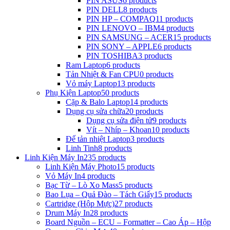
PIN ASUS
6 products
PIN DELL
8 products
PIN HP – COMPAQ
11 products
PIN LENOVO – IBM
4 products
PIN SAMSUNG – ACER
15 products
PIN SONY – APPLE
6 products
PIN TOSHIBA
3 products
Ram Laptop
6 products
Tản Nhiệt & Fan CPU
0 products
Vỏ máy Laptop
13 products
Phụ Kiện Laptop
50 products
Cặp & Balo Laptop
14 products
Dụng cụ sửa chữa
20 products
Dụng cụ sửa điện tử
9 products
Vít – Nhíp – Khoan
10 products
Đế tản nhiệt Laptop
3 products
Linh Tinh
8 products
Linh Kiện Máy In
235 products
Linh Kiện Máy Photo
15 products
Vỏ Máy In
4 products
Bạc Từ – Lò Xo Mass
5 products
Bao Lụa – Quả Đào – Tách Giấy
15 products
Cartridge (Hộp Mực)
27 products
Drum Máy In
28 products
Board Nguồn – ECU – Formatter – Cao Áp – Hộp