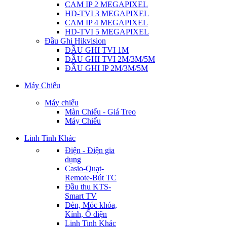
CAM IP 2 MEGAPIXEL
HD-TVI 3 MEGAPIXEL
CAM IP 4 MEGAPIXEL
HD-TVI 5 MEGAPIXEL
Đầu Ghi Hikvision
ĐẦU GHI TVI 1M
ĐẦU GHI TVI 2M/3M/5M
ĐẦU GHI IP 2M/3M/5M
Máy Chiếu
Máy chiếu
Màn Chiếu - Giá Treo
Máy Chiếu
Linh Tinh Khác
Điện - Điện gia
dụng
Casio-Quạt-
Remote-Bút TC
Đầu thu KTS-
Smart TV
Đèn, Móc khóa,
Kính, Ổ điện
Linh Tinh Khác