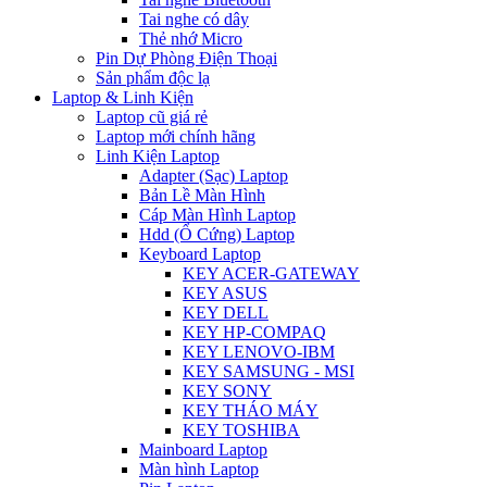
Tai nghe có dây
Thẻ nhớ Micro
Pin Dự Phòng Điện Thoại
Sản phẩm độc lạ
Laptop & Linh Kiện
Laptop cũ giá rẻ
Laptop mới chính hãng
Linh Kiện Laptop
Adapter (Sạc) Laptop
Bản Lề Màn Hình
Cáp Màn Hình Laptop
Hdd (Ổ Cứng) Laptop
Keyboard Laptop
KEY ACER-GATEWAY
KEY ASUS
KEY DELL
KEY HP-COMPAQ
KEY LENOVO-IBM
KEY SAMSUNG - MSI
KEY SONY
KEY THÁO MÁY
KEY TOSHIBA
Mainboard Laptop
Màn hình Laptop