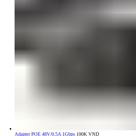
Adapter POE 48V/0.5A 1Gbps
100K
VND