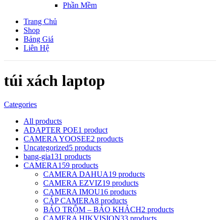
Phần Mềm
Trang Chủ
Shop
Bảng Giá
Liên Hệ
túi xách laptop
Categories
All
products
ADAPTER POE
1 product
CAMERA YOOSEE
2 products
Uncategorized
5 products
bang-gia
131 products
CAMERA
159 products
CAMERA DAHUA
19 products
CAMERA EZVIZ
19 products
CAMERA IMOU
16 products
CÁP CAMERA
8 products
BÁO TRỘM – BÁO KHÁCH
2 products
CAMERA HIKVISION
33 products