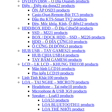
DVD/DVDRW – Ổ Đĩa Quang
6 products
Điện – Điện gia dụng
22 products
ỔN ÁP QSD
3 products
Casio-Quạt-Remote-Bút TC
5 products
Đầu thu KTS-Smart TV
2 products
Đèn, Móc khóa, Kính, Ổ điện
12 products
HDD/BOX HDD – Ổ Đĩa Cứng
58 products
SSD – M2
21 products
BOX / DOCK HDD – SSD – M2
26 products
HDD – Ổ ĐĨA CỨNG
10 products
Ổ CỨNG DI ĐỘNG
3 products
HUB USB – TAY GAMES
21 products
HUB CHIA USB
14 products
TAY BẤM GAMES
6 products
LCD – LK LCD – KHUNG TREO
38 products
Màn hình LCD
16 products
Phụ kiện LCD
19 products
Linh Tinh Khác
100 products
LOA – TAI NGHE – MICRO
79 products
Headphone – Tai nghe
10 products
Microphone & USB 3G
9 products
Speaker – Loa
63 products
LOA
53 products
LOA BLUETOOTH
11 products
LOA THẺ NHỚ
1 product