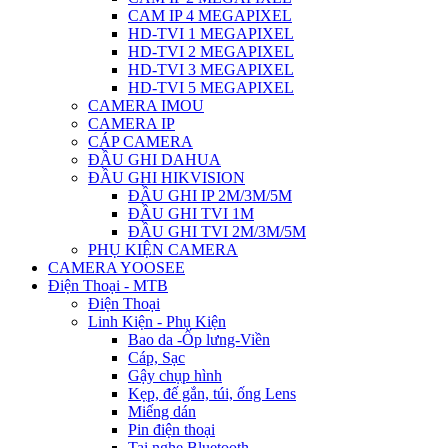
CAM IP 4 MEGAPIXEL
HD-TVI 1 MEGAPIXEL
HD-TVI 2 MEGAPIXEL
HD-TVI 3 MEGAPIXEL
HD-TVI 5 MEGAPIXEL
CAMERA IMOU
CAMERA IP
CÁP CAMERA
ĐẦU GHI DAHUA
ĐẦU GHI HIKVISION
ĐẦU GHI IP 2M/3M/5M
ĐẦU GHI TVI 1M
ĐẦU GHI TVI 2M/3M/5M
PHỤ KIỆN CAMERA
CAMERA YOOSEE
Điện Thoại - MTB
Điện Thoại
Linh Kiện - Phụ Kiện
Bao da -Ốp lưng-Viền
Cáp, Sạc
Gậy chụp hình
Kẹp, đế gắn, túi, ống Lens
Miếng dán
Pin điện thoại
Tai nghe Bluetooth