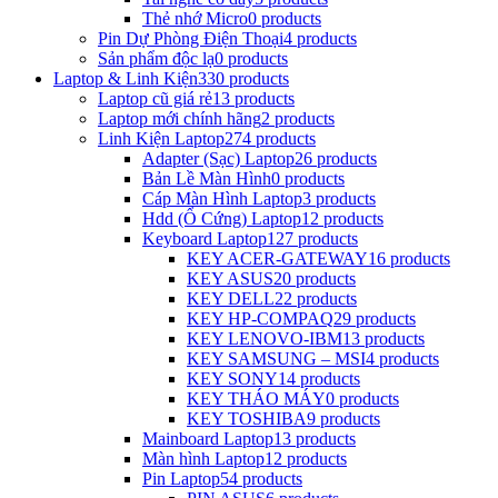
Thẻ nhớ Micro
0 products
Pin Dự Phòng Điện Thoại
4 products
Sản phẩm độc lạ
0 products
Laptop & Linh Kiện
330 products
Laptop cũ giá rẻ
13 products
Laptop mới chính hãng
2 products
Linh Kiện Laptop
274 products
Adapter (Sạc) Laptop
26 products
Bản Lề Màn Hình
0 products
Cáp Màn Hình Laptop
3 products
Hdd (Ổ Cứng) Laptop
12 products
Keyboard Laptop
127 products
KEY ACER-GATEWAY
16 products
KEY ASUS
20 products
KEY DELL
22 products
KEY HP-COMPAQ
29 products
KEY LENOVO-IBM
13 products
KEY SAMSUNG – MSI
4 products
KEY SONY
14 products
KEY THÁO MÁY
0 products
KEY TOSHIBA
9 products
Mainboard Laptop
13 products
Màn hình Laptop
12 products
Pin Laptop
54 products