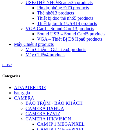
USB/THẺ NHỚ/Reader
35 products
Pin dự phòng ĐT
0 products
Thẻ nhớ
13 products
Thiết bị đọc thẻ nhớ
5 products
Thiết bị lữu trữ USB
14 products
VGA Card – Sound Card
13 products
Sound USB – Sound Card
5 products
VGA – Thiết Bị Đồ Họa
8 products
Máy Chiếu
8 products
Màn Chiếu – Giá Treo
4 products
Máy Chiếu
4 products
close
Categories
ADAPTER POE
bang-gia
CAMERA
BÁO TRỘM - BÁO KHÁCH
CAMERA DAHUA
CAMERA EZVIZ
CAMERA HIKVISION
CAM IP 1 MEGAPIXEL
CAM IP 2 MEGAPIXEL