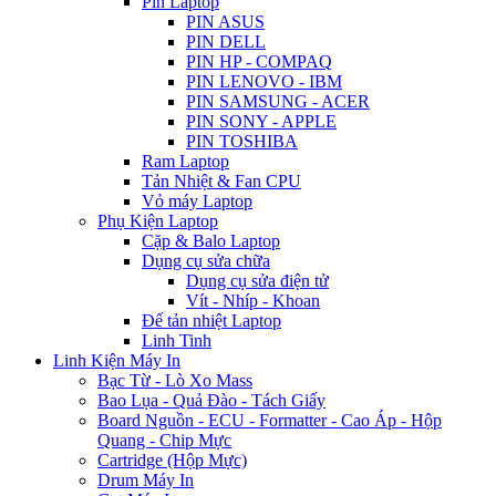
Pin Laptop
PIN ASUS
PIN DELL
PIN HP - COMPAQ
PIN LENOVO - IBM
PIN SAMSUNG - ACER
PIN SONY - APPLE
PIN TOSHIBA
Ram Laptop
Tản Nhiệt & Fan CPU
Vỏ máy Laptop
Phụ Kiện Laptop
Cặp & Balo Laptop
Dụng cụ sửa chữa
Dụng cụ sửa điện tử
Vít - Nhíp - Khoan
Đế tản nhiệt Laptop
Linh Tinh
Linh Kiện Máy In
Bạc Từ - Lò Xo Mass
Bao Lụa - Quả Đào - Tách Giấy
Board Nguồn - ECU - Formatter - Cao Áp - Hộp
Quang - Chip Mực
Cartridge (Hộp Mực)
Drum Máy In