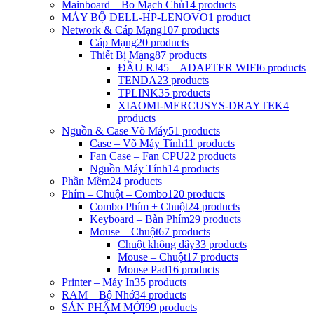
Mainboard – Bo Mạch Chủ
14 products
MÁY BỘ DELL-HP-LENOVO
1 product
Network & Cáp Mạng
107 products
Cáp Mạng
20 products
Thiết Bị Mạng
87 products
ĐẦU RJ45 – ADAPTER WIFI
6 products
TENDA
23 products
TPLINK
35 products
XIAOMI-MERCUSYS-DRAYTEK
4
products
Nguồn & Case Võ Máy
51 products
Case – Võ Máy Tính
11 products
Fan Case – Fan CPU
22 products
Nguồn Máy Tính
14 products
Phần Mềm
24 products
Phím – Chuột – Combo
120 products
Combo Phím + Chuột
24 products
Keyboard – Bàn Phím
29 products
Mouse – Chuột
67 products
Chuột không dây
33 products
Mouse – Chuột
17 products
Mouse Pad
16 products
Printer – Máy In
35 products
RAM – Bộ Nhớ
34 products
SẢN PHẨM MỚI
99 products