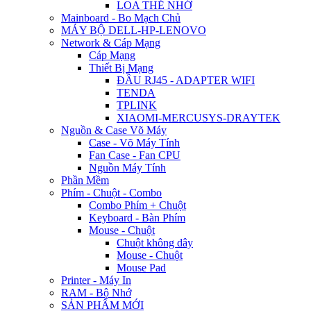
LOA THẺ NHỚ
Mainboard - Bo Mạch Chủ
MÁY BỘ DELL-HP-LENOVO
Network & Cáp Mạng
Cáp Mạng
Thiết Bị Mạng
ĐẦU RJ45 - ADAPTER WIFI
TENDA
TPLINK
XIAOMI-MERCUSYS-DRAYTEK
Nguồn & Case Võ Máy
Case - Võ Máy Tính
Fan Case - Fan CPU
Nguồn Máy Tính
Phần Mềm
Phím - Chuột - Combo
Combo Phím + Chuột
Keyboard - Bàn Phím
Mouse - Chuột
Chuột không dây
Mouse - Chuột
Mouse Pad
Printer - Máy In
RAM - Bộ Nhớ
SẢN PHẨM MỚI