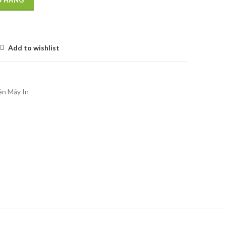
Ỏ HÀNG
Add to wishlist
ện Máy In