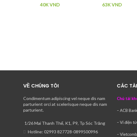
40K
VND
63K
VND
VỀ CHÚNG TÔI
CÁC TÀ
Condimentum adipiscing vel neque dis nam
Chủ tài kh
parturient orci at scelerisque neque dis nam
parturient.
– ACB Ban
– Ví điện t
1/26 Mai Thanh Thế, K1, P9, Tp Sóc Trăng
Hotline: 02993 827728-0899500996
– Vietcom