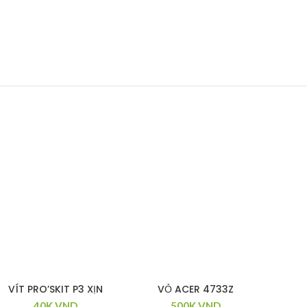
VÍT PRO’SKIT P3 XỊN
VỎ ACER 4733Z
40K
VND
500K
VND