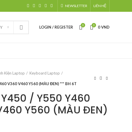
NEWSLETTER
LIÊN HỆ
0
0
LOGIN / REGISTER
0
VND
RY
nh Kiện Laptop
Keyboard Laptop
460 V360 V460 Y560 (MÀU ĐEN) *** BH 6T
 Y450 / Y550 Y460
V460 Y560 (MÀU ĐEN)