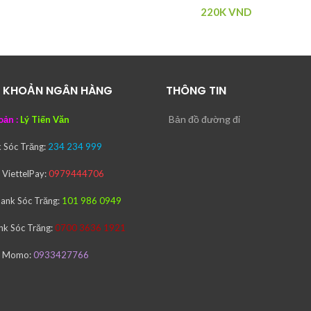
220K
VND
I KHOẢN NGÂN HÀNG
THÔNG TIN
Bản đồ đường đi
oản :
Lý Tiến Văn
k
Sóc Trăng:
234 234 999
ử ViettelPay:
0979444706
bank
Sóc Trăng:
101 986 0949
nk
Sóc Trăng:
0700 3636 1921
tử Momo:
0933427766