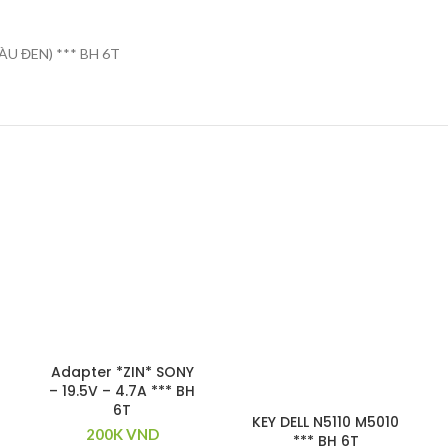
ÀU ĐEN) *** BH 6T
Adapter *ZIN* SONY
– 19.5V – 4.7A *** BH
6T
KEY DELL N5110 M5010
200K
VND
*** BH 6T