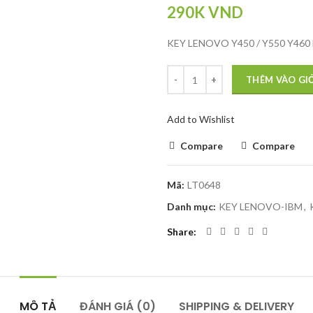
290K
VND
KEY LENOVO Y450 / Y550 Y460 
THÊM VÀO GI
Add to Wishlist
Compare
Compare
Mã:
LT0648
Danh mục:
KEY LENOVO-IBM
,
Share
MÔ TẢ
ĐÁNH GIÁ (0)
SHIPPING & DELIVERY