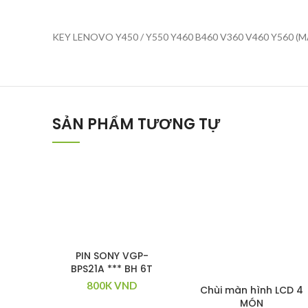
KEY LENOVO Y450 / Y550 Y460 B460 V360 V460 Y560 (M
SẢN PHẨM TƯƠNG TỰ
PIN SONY VGP-
BPS21A *** BH 6T
800K
VND
Chùi màn hình LCD 4
MÓN