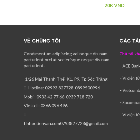
20K
VND
VỀ CHÚNG TÔI
CÁC TÀ
Condimentum adipiscing vel neque dis nam
Chủ tài kh
parturient orci at scelerisque neque dis nam
parturient.
– ACB Ban
– Ví điện t
1/26 Mai Thanh Thế, K1, P9, Tp Sóc Trăng
Hotline: 02993 827728-0899500996
– Vietcom
Mobi : 0933 42 77 66-0939 718 720
– Sacomba
Viettel : 0366 096 496
– Ví điện 
tinhoctienvan.com0793827728@gmail.com