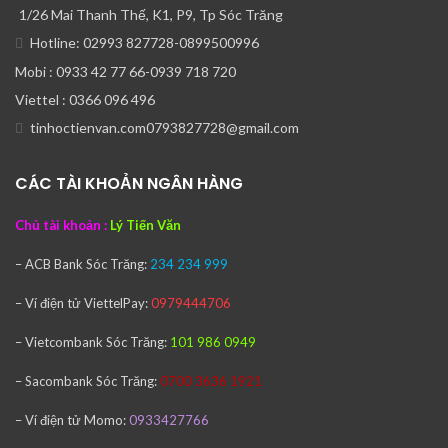
1/26 Mai Thanh Thế, K1, P9, Tp Sóc Trăng
Hotline: 02993 827728-0899500996
Mobi : 0933 42 77 66-0939 718 720
Viettel : 0366 096 496
tinhoctienvan.com0793827728@gmail.com
CÁC TÀI KHOẢN NGÂN HÀNG
Chủ tài khoản :
Lý Tiến Văn
– ACB Bank
Sóc Trăng:
234 234 999
– Ví điện tử ViettelPay:
0979444706
– Vietcombank
Sóc Trăng:
101 986 0949
– Sacombank
Sóc Trăng:
0700 3636 1921
– Ví điện tử Momo:
0933427766