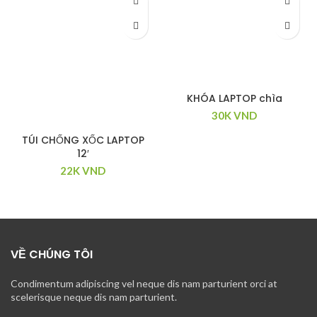
KHÓA LAPTOP chìa
30K
VND
TÚI CHỐNG XỐC LAPTOP
12′
22K
VND
VỀ CHÚNG TÔI
Condimentum adipiscing vel neque dis nam parturient orci at
scelerisque neque dis nam parturient.