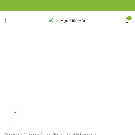
0
Click to enlarge
Trang chủ
Laptop & Linh Kiện
Linh Kiện Laptop