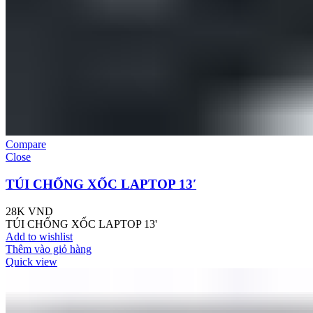
Compare
Close
TÚI CHỐNG XỐC LAPTOP 13′
28K
VND
TÚI CHỐNG XỐC LAPTOP 13'
Add to wishlist
Thêm vào giỏ hàng
Quick view