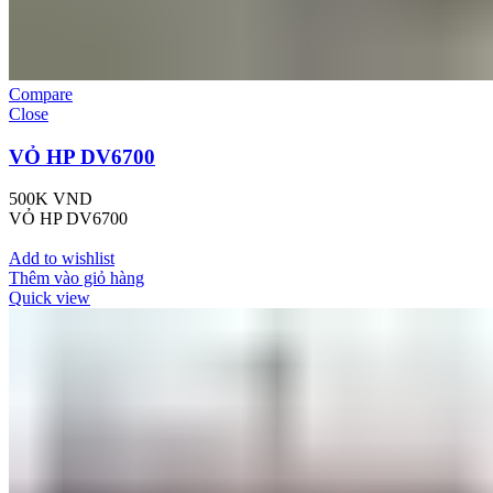
Compare
Close
VỎ HP DV6700
500K
VND
VỎ HP DV6700
Add to wishlist
Thêm vào giỏ hàng
Quick view