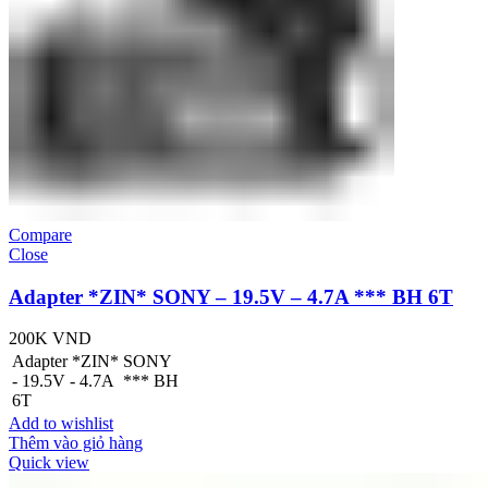
Compare
Close
Adapter *ZIN* SONY – 19.5V – 4.7A *** BH 6T
200K
VND
Adapter *ZIN* SONY
- 19.5V - 4.7A *** BH
6T
Add to wishlist
Thêm vào giỏ hàng
Quick view