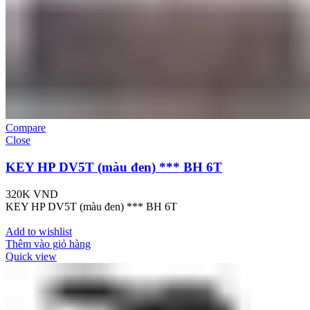
Compare
Close
KEY HP DV5T (màu đen) *** BH 6T
320K
VND
KEY HP DV5T (màu đen) *** BH 6T
Add to wishlist
Thêm vào giỏ hàng
Quick view