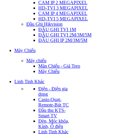
CAM IP 2 MEGAPIXEL
HD-TVI 3 MEGAPIXEL
CAM IP 4 MEGAPIXEL
HD-TVI 5 MEGAPIXEL
Đầu Ghi Hikvision
ĐẦU GHI TVI 1M
ĐẦU GHI TVI 2M/3M/5M
ĐẦU GHI IP 2M/3M/5M
Máy Chiếu
Máy chiếu
Màn Chiếu - Giá Treo
Máy Chiếu
Linh Tinh Khác
Điện - Điện gia
dụng
Casio-Quạt-
Remote-Bút TC
Đầu thu KTS-
Smart TV
Đèn, Móc khóa,
Kính, Ổ điện
Linh Tinh Khác