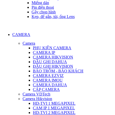
Miếng dán
Pin điện thoại
Gậy chụp hình
Kẹp, đế gắn, túi, ống Lens
CAMERA
Camera
PHỤ KIỆN CAMERA
CAMERA IP
CAMERA HIKVISION
ĐẦU GHI DAHUA
ĐẦU GHI HIKVISION
BÁO TRỘM - BÁO KHÁCH
CAMERA EZVIZ
CAMERA IMOU
CAMERA DAHUA
CÁP CAMERA
Camera VDTech
Camera Hikvision
HD-TVI 1 MEGAPIXEL
CAM IP 1 MEGAPIXEL
HD-TVI 2 MEGAPIXEL