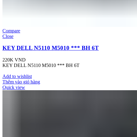
Compare
Close
KEY DELL N5110 M5010 *** BH 6T
220K
VND
KEY DELL N5110 M5010 *** BH 6T
Add to wishlist
Thêm vào giỏ hàng
Quick view