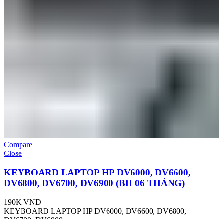
Compare
Close
KEYBOARD LAPTOP HP DV6000, DV6600,
DV6800, DV6700, DV6900 (BH 06 THÁNG)
190K
VND
KEYBOARD LAPTOP HP DV6000, DV6600, DV6800,