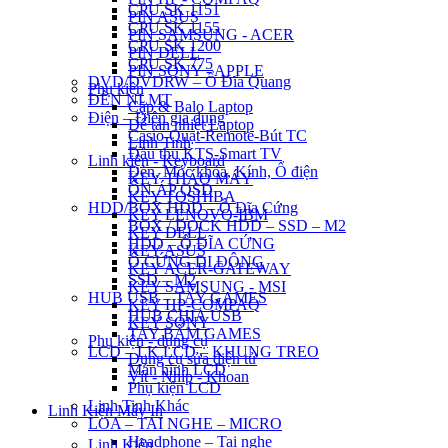
CPU SK 1151
PIN ASUS
CPU SK 1155
PIN SAMSUNG - ACER
CPU SK 1200
PIN DELL
CPU SK 775
PIN SONY - APPLE
DVD/DVDRW – Ổ Đĩa Quang
Phụ kiện
ĐÈN NLMT
Cặp & Balo Laptop
Điện – Điện gia dụng
Đế tản nhiệt Laptop
Casio-Quạt-Remote-Bút TC
Linh Tinh
Đầu thu KTS-Smart TV
Linh kiện - Keyboard
Đèn, Móc khóa, Kính, Ổ điện
KEY THÁO MÁY
ỔN ÁP QSD
KEY TOSHIBA
HDD/BOX HDD – Ổ Đĩa Cứng
KEY LENOVO-IBM
BOX / DOCK HDD – SSD – M2
KEY DELL
HDD – Ổ ĐĨA CỨNG
KEY ASUS
Ổ CỨNG DI ĐỘNG
KEY ACER-GATEWAY
SSD – M2
KEY SAMSUNG - MSI
HUB USB – TAY GAMES
KEY HP-COMPAQ
HUB CHIA USB
KEY SONY
TAY BẤM GAMES
Phụ kiện - dụng cụ
LCD – LK LCD – KHUNG TREO
Dụng cụ sửa điện tử
Màn hình LCD
Vít - Nhíp - Khoan
Phụ kiện LCD
Linh Tinh Khác
Linh Kiện Máy In
LOA – TAI NGHE – MICRO
Headphone – Tai nghe
Linh Kiện