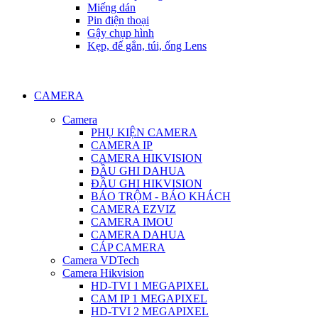
Miếng dán
Pin điện thoại
Gậy chụp hình
Kẹp, đế gắn, túi, ống Lens
CAMERA
Camera
PHỤ KIỆN CAMERA
CAMERA IP
CAMERA HIKVISION
ĐẦU GHI DAHUA
ĐẦU GHI HIKVISION
BÁO TRỘM - BÁO KHÁCH
CAMERA EZVIZ
CAMERA IMOU
CAMERA DAHUA
CÁP CAMERA
Camera VDTech
Camera Hikvision
HD-TVI 1 MEGAPIXEL
CAM IP 1 MEGAPIXEL
HD-TVI 2 MEGAPIXEL