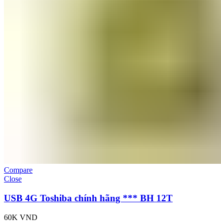
Compare
Close
USB 4G Toshiba chính hãng *** BH 12T
60K
VND