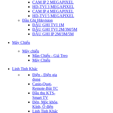
CAM IP 2 MEGAPIXEL
HD-TVI 3 MEGAPIXEL
CAM IP 4 MEGAPIXEL
HD-TVI 5 MEGAPIXEL
Đầu Ghi Hikvision
ĐẦU GHI TVI 1M
ĐẦU GHI TVI 2M/3M/5M
ĐẦU GHI IP 2M/3M/5M
Máy Chiếu
Máy chiếu
Màn Chiếu - Giá Treo
Máy Chiếu
Linh Tinh Khác
Điện - Điện gia
dụng
Casio-Quạt-
Remote-Bút TC
Đầu thu KTS-
Smart TV
Đèn, Móc khóa,
Kính, Ổ điện
Linh Tinh Khác