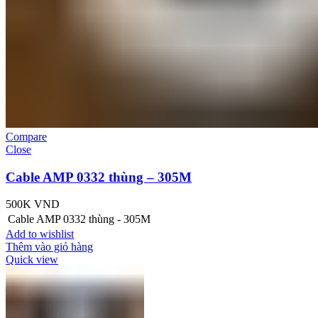
Compare
Close
Cable AMP 0332 thùng – 305M
500K
VND
Cable AMP 0332 thùng - 305M
Add to wishlist
Thêm vào giỏ hàng
Quick view