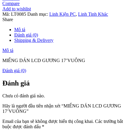
Compare
số
Add to wishlist
lượng
Mã:
LT0085
Danh mục:
Linh Kiện PC
,
Linh Tinh Khác
Share
Mô tả
Đánh giá (0)
Shipping & Delivery
Mô tả
MIẾNG DÁN LCD GƯƠNG 17’VUÔNG
Đánh giá (0)
Đánh giá
Chưa có đánh giá nào.
Hãy là người đầu tiên nhận xét “MIẾNG DÁN LCD GƯƠNG
17’VUÔNG”
Email của bạn sẽ không được hiển thị công khai.
Các trường bắt
buộc được đánh dấu
*