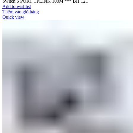
Switch 5 PORT TPLINK 100M *** BH 12T
Add to wishlist
Thêm vào giỏ hàng
Quick view