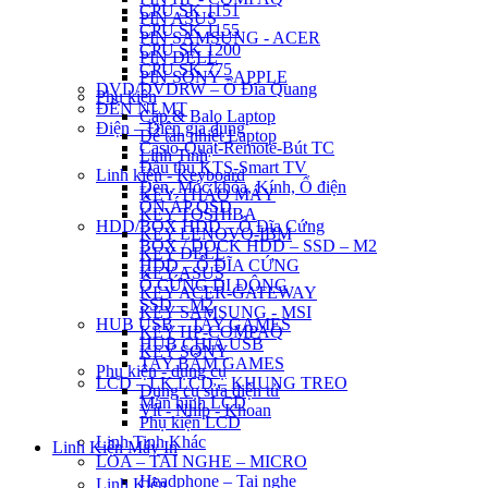
CPU SK 1151
PIN ASUS
CPU SK 1155
PIN SAMSUNG - ACER
CPU SK 1200
PIN DELL
CPU SK 775
PIN SONY - APPLE
DVD/DVDRW – Ổ Đĩa Quang
Phụ kiện
ĐÈN NLMT
Cặp & Balo Laptop
Điện – Điện gia dụng
Đế tản nhiệt Laptop
Casio-Quạt-Remote-Bút TC
Linh Tinh
Đầu thu KTS-Smart TV
Linh kiện - Keyboard
Đèn, Móc khóa, Kính, Ổ điện
KEY THÁO MÁY
ỔN ÁP QSD
KEY TOSHIBA
HDD/BOX HDD – Ổ Đĩa Cứng
KEY LENOVO-IBM
BOX / DOCK HDD – SSD – M2
KEY DELL
HDD – Ổ ĐĨA CỨNG
KEY ASUS
Ổ CỨNG DI ĐỘNG
KEY ACER-GATEWAY
SSD – M2
KEY SAMSUNG - MSI
HUB USB – TAY GAMES
KEY HP-COMPAQ
HUB CHIA USB
KEY SONY
TAY BẤM GAMES
Phụ kiện - dụng cụ
LCD – LK LCD – KHUNG TREO
Dụng cụ sửa điện tử
Màn hình LCD
Vít - Nhíp - Khoan
Phụ kiện LCD
Linh Tinh Khác
Linh Kiện Máy In
LOA – TAI NGHE – MICRO
Headphone – Tai nghe
Linh Kiện