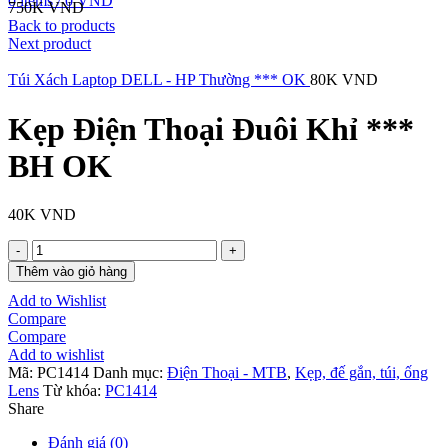
0
items
/
0
VND
750K
VND
Back to products
Next product
Túi Xách Laptop DELL - HP Thường *** OK
80K
VND
Kẹp Điện Thoại Đuôi Khỉ ***
BH OK
40K
VND
Kẹp
Điện
Thêm vào giỏ hàng
Thoại
Add to Wishlist
Đuôi
Compare
Khỉ
Compare
***
Add to wishlist
BH
Mã:
PC1414
Danh mục:
Điện Thoại - MTB
,
Kẹp, đế gắn, túi, ống
OK
Lens
Từ khóa:
PC1414
số
Share
lượng
Đánh giá (0)