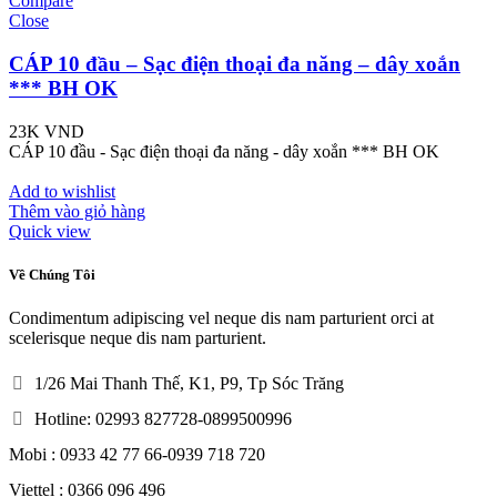
Compare
Close
CÁP 10 đầu – Sạc điện thoại đa năng – dây xoắn
*** BH OK
23K
VND
CÁP 10 đầu - Sạc điện thoại đa năng - dây xoắn *** BH OK
Add to wishlist
Thêm vào giỏ hàng
Quick view
Về Chúng Tôi
Condimentum adipiscing vel neque dis nam parturient orci at
scelerisque neque dis nam parturient.
1/26 Mai Thanh Thế, K1, P9, Tp Sóc Trăng
Hotline: 02993 827728-0899500996
Mobi : 0933 42 77 66-0939 718 720
Viettel : 0366 096 496