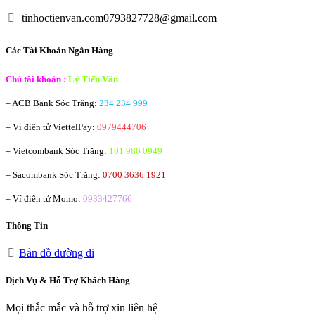
tinhoctienvan.com0793827728@gmail.com
Các Tài Khoản Ngân Hàng
Chủ tài khoản :
Lý Tiến Văn
– ACB Bank
Sóc Trăng:
234 234 999
– Ví điện tử ViettelPay:
0979444706
– Vietcombank
Sóc Trăng:
101 986 0949
– Sacombank
Sóc Trăng:
0700 3636 1921
– Ví điện tử Momo:
0933427766
Thông Tin
Bản đồ đường đi
Dịch Vụ & Hỗ Trợ Khách Hàng
Mọi thắc mắc và hỗ trợ xin liên hệ