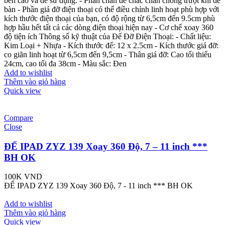
bền cao và dể sử dụng. - Phần chân đế chắc chắn chống trượt khi để
bàn - Phần giá đỡ điện thoại có thể điều chỉnh linh hoạt phù hợp với
kích thước điện thoại của bạn, có độ rộng từ 6,5cm đến 9.5cm phù
hợp hầu hết tất cả các dòng điện thoại hiện nay - Cơ chế xoay 360
độ tiện ích Thông số kỹ thuật của Đế Đỡ Điện Thoại: - Chất liệu:
Kim Loại + Nhựa - Kích thước đế: 12 x 2.5cm - Kích thước giá đỡ:
co giãn linh hoạt từ 6,5cm đến 9,5cm - Thân giá đỡ: Cao tối thiểu
24cm, cao tối đa 38cm - Màu sắc: Đen
Add to wishlist
Thêm vào giỏ hàng
Quick view
Compare
Close
ĐẾ IPAD ZYZ 139 Xoay 360 Độ, 7 – 11 inch ***
BH OK
100K
VND
ĐẾ IPAD ZYZ 139 Xoay 360 Độ, 7 - 11 inch *** BH OK
Add to wishlist
Thêm vào giỏ hàng
Quick view