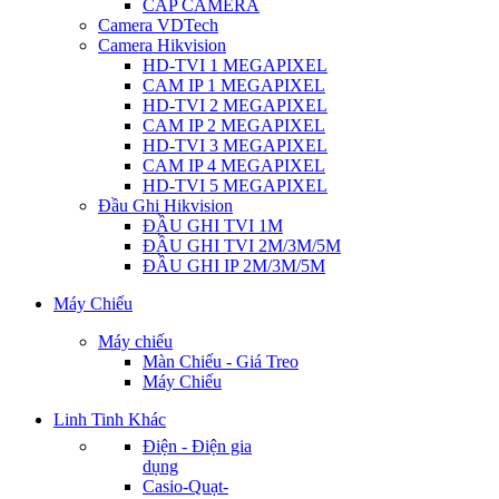
CÁP CAMERA
Camera VDTech
Camera Hikvision
HD-TVI 1 MEGAPIXEL
CAM IP 1 MEGAPIXEL
HD-TVI 2 MEGAPIXEL
CAM IP 2 MEGAPIXEL
HD-TVI 3 MEGAPIXEL
CAM IP 4 MEGAPIXEL
HD-TVI 5 MEGAPIXEL
Đầu Ghi Hikvision
ĐẦU GHI TVI 1M
ĐẦU GHI TVI 2M/3M/5M
ĐẦU GHI IP 2M/3M/5M
Máy Chiếu
Máy chiếu
Màn Chiếu - Giá Treo
Máy Chiếu
Linh Tinh Khác
Điện - Điện gia
dụng
Casio-Quạt-