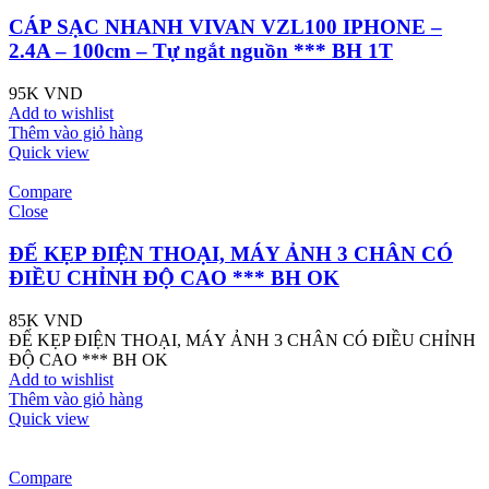
CÁP SẠC NHANH VIVAN VZL100 IPHONE –
2.4A – 100cm – Tự ngắt nguồn *** BH 1T
95K
VND
Add to wishlist
Thêm vào giỏ hàng
Quick view
Compare
Close
ĐẾ KẸP ĐIỆN THOẠI, MÁY ẢNH 3 CHÂN CÓ
ĐIỀU CHỈNH ĐỘ CAO *** BH OK
85K
VND
ĐẾ KẸP ĐIỆN THOẠI, MÁY ẢNH 3 CHÂN CÓ ĐIỀU CHỈNH
ĐỘ CAO *** BH OK
Add to wishlist
Thêm vào giỏ hàng
Quick view
Compare