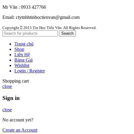
Mr Văn : 0933 427766
Email: ctytnhhtinhoctienvan@gmail.com
Copyright
2015 Tin Học Tiến Văn. All Rights Reserved.
Search
Trang chủ
Shop
Liên Hệ
Bảng Giá
Wishlist
Login / Register
Shopping cart
close
Sign in
close
No account yet?
Create an Account