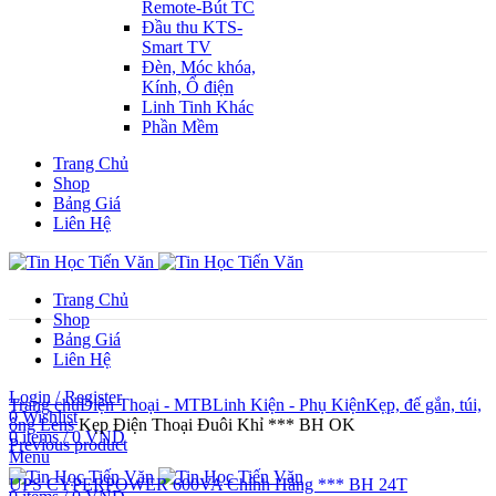
Remote-Bút TC
Đầu thu KTS-
Smart TV
Đèn, Móc khóa,
Kính, Ổ điện
Linh Tinh Khác
Phần Mềm
Trang Chủ
Shop
Bảng Giá
Liên Hệ
Trang Chủ
Shop
Bảng Giá
Liên Hệ
Click to enlarge
Login / Register
Trang chủ
Điện Thoại - MTB
Linh Kiện - Phụ Kiện
Kẹp, đế gắn, túi,
0
Wishlist
ống Lens
Kẹp Điện Thoại Đuôi Khỉ *** BH OK
0
items
/
0
VND
Previous product
Menu
UPS CYPERPOWER 600VA Chính Hãng *** BH 24T