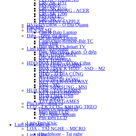
CPU SK 1151
PIN ASUS
CPU SK 1155
PIN SAMSUNG - ACER
CPU SK 1200
PIN DELL
CPU SK 775
PIN SONY - APPLE
DVD/DVDRW – Ổ Đĩa Quang
Phụ kiện
ĐÈN NLMT
Cặp & Balo Laptop
Điện – Điện gia dụng
Đế tản nhiệt Laptop
Casio-Quạt-Remote-Bút TC
Linh Tinh
Đầu thu KTS-Smart TV
Linh kiện - Keyboard
Đèn, Móc khóa, Kính, Ổ điện
KEY THÁO MÁY
ỔN ÁP QSD
KEY TOSHIBA
HDD/BOX HDD – Ổ Đĩa Cứng
KEY LENOVO-IBM
BOX / DOCK HDD – SSD – M2
KEY DELL
HDD – Ổ ĐĨA CỨNG
KEY ASUS
Ổ CỨNG DI ĐỘNG
KEY ACER-GATEWAY
SSD – M2
KEY SAMSUNG - MSI
HUB USB – TAY GAMES
KEY HP-COMPAQ
HUB CHIA USB
KEY SONY
TAY BẤM GAMES
Phụ kiện - dụng cụ
LCD – LK LCD – KHUNG TREO
Dụng cụ sửa điện tử
Màn hình LCD
Vít - Nhíp - Khoan
Phụ kiện LCD
Linh Tinh Khác
Linh Kiện Máy In
LOA – TAI NGHE – MICRO
Headphone – Tai nghe
Linh Kiện