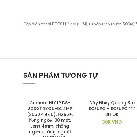
Cáp điện thoại ETECH 2 đôi (4 lõi) + thép treo (cuộn 500m)
SẢN PHẨM TƯƠNG TỰ
Camera HIK IP DS-
Dây Nhảy Quang 3m
2CD2T43G0-I8, 4MP
SC/UPC – SC/UPC ***
(2560×1440), H265+,
BH OK
hồng ngoại 80 mét,
30K
VND
Lens 4mm, chống
ngược sáng, ngoài