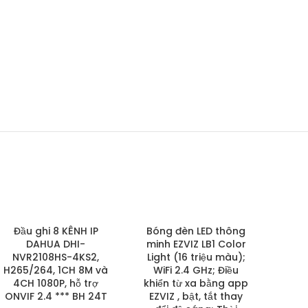
Đầu ghi 8 KÊNH IP
Bóng đèn LED thông
DAHUA DHI-
minh EZVIZ LB1 Color
NVR2108HS-4KS2,
Light (16 triệu màu);
H265/264, 1CH 8M và
WiFi 2.4 GHz; Điều
4CH 1080P, hỗ trợ
khiển từ xa bằng app
ONVIF 2.4 *** BH 24T
EZVIZ , bật, tắt thay