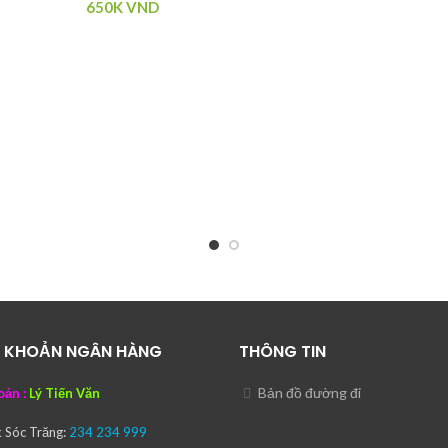
650K
VND
I KHOẢN NGÂN HÀNG
THÔNG TIN
Bản đồ đường đi
oản :
Lý Tiến Văn
k
Sóc Trăng:
234 234 999