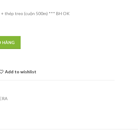
i) + thép treo (cuộn 500m) *** BH OK
Ỏ HÀNG
Add to wishlist
ERA