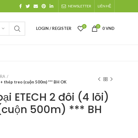
NEWSLETTER
LIÊN HỆ
0
0
LOGIN / REGISTER
0
VND
ERA
) + thép treo (cuộn 500m) *** BH OK
ại ETECH 2 đôi (4 lõi)
 (cuộn 500m) *** BH