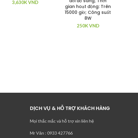
đổi độ sáng; Thời
3,630K
VND
gian hoạt động: Trên
15000 giờ; Công suất
Ngu
8W
Ca
250K
VND
Ngoà
DỊCH VỤ & HỖ TRỢ KHÁCH HÀNG
Mọi thắc mắc và hỗ trợ xin liên hệ
Mr Văn : 0933 427766