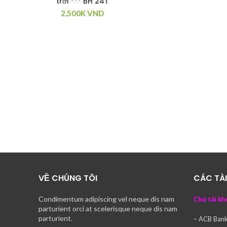
trời *** BH 24T
2,500K
VND
VỀ CHÚNG TÔI
CÁC TÀ
Condimentum adipiscing vel neque dis nam
Chủ tài kh
parturient orci at scelerisque neque dis nam
parturient.
– ACB Ban