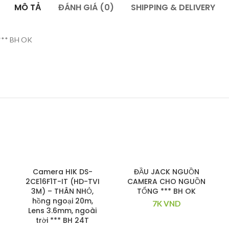
MÔ TẢ
ĐÁNH GIÁ (0)
SHIPPING & DELIVERY
 *** BH OK
Camera HIK DS-
ĐẦU JACK NGUỒN
2CE16F1T-IT (HD-TVI
CAMERA CHO NGUỒN
3M) – THÂN NHỎ,
TỔNG *** BH OK
hồng ngoại 20m,
7K
VND
Lens 3.6mm, ngoài
trời *** BH 24T