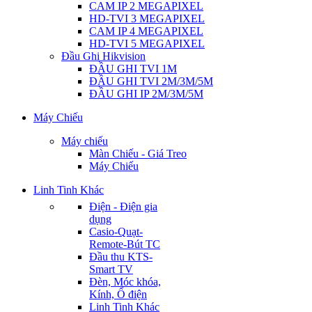
CAM IP 2 MEGAPIXEL
HD-TVI 3 MEGAPIXEL
CAM IP 4 MEGAPIXEL
HD-TVI 5 MEGAPIXEL
Đầu Ghi Hikvision
ĐẦU GHI TVI 1M
ĐẦU GHI TVI 2M/3M/5M
ĐẦU GHI IP 2M/3M/5M
Máy Chiếu
Máy chiếu
Màn Chiếu - Giá Treo
Máy Chiếu
Linh Tinh Khác
Điện - Điện gia
dụng
Casio-Quạt-
Remote-Bút TC
Đầu thu KTS-
Smart TV
Đèn, Móc khóa,
Kính, Ổ điện
Linh Tinh Khác