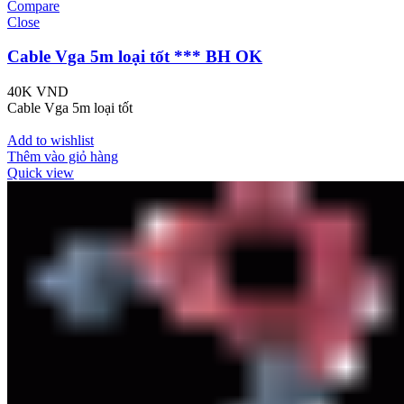
Compare
Close
Cable Vga 5m loại tốt *** BH OK
40K
VND
Cable Vga 5m loại tốt
Add to wishlist
Thêm vào giỏ hàng
Quick view