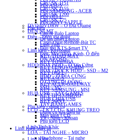
CPU SK 1151
PIN ASUS
CPU SK 1155
PIN SAMSUNG - ACER
CPU SK 1200
PIN DELL
CPU SK 775
PIN SONY - APPLE
DVD/DVDRW – Ổ Đĩa Quang
Phụ kiện
ĐÈN NLMT
Cặp & Balo Laptop
Điện – Điện gia dụng
Đế tản nhiệt Laptop
Casio-Quạt-Remote-Bút TC
Linh Tinh
Đầu thu KTS-Smart TV
Linh kiện - Keyboard
Đèn, Móc khóa, Kính, Ổ điện
KEY THÁO MÁY
ỔN ÁP QSD
KEY TOSHIBA
HDD/BOX HDD – Ổ Đĩa Cứng
KEY LENOVO-IBM
BOX / DOCK HDD – SSD – M2
KEY DELL
HDD – Ổ ĐĨA CỨNG
KEY ASUS
Ổ CỨNG DI ĐỘNG
KEY ACER-GATEWAY
SSD – M2
KEY SAMSUNG - MSI
HUB USB – TAY GAMES
KEY HP-COMPAQ
HUB CHIA USB
KEY SONY
TAY BẤM GAMES
Phụ kiện - dụng cụ
LCD – LK LCD – KHUNG TREO
Dụng cụ sửa điện tử
Màn hình LCD
Vít - Nhíp - Khoan
Phụ kiện LCD
Linh Tinh Khác
Linh Kiện Máy In
LOA – TAI NGHE – MICRO
Headphone – Tai nghe
Linh Kiện