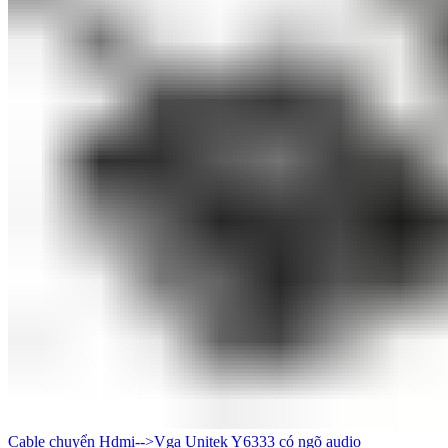
Cable chuyển Hdmi-->Vga Unitek Y6333 có ngõ audio