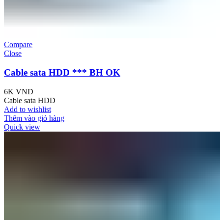
Compare
Close
Cable sata HDD *** BH OK
6K
VND
Cable sata HDD
Add to wishlist
Thêm vào giỏ hàng
Quick view