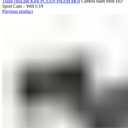
Trang chủ
Linh Kiện PC
SẢN PHẨM MỚI
Camera hành trình HD
Sport Cam – Wifi U19
Previous product