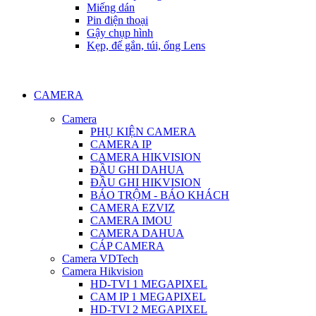
Miếng dán
Pin điện thoại
Gậy chụp hình
Kẹp, đế gắn, túi, ống Lens
CAMERA
Camera
PHỤ KIỆN CAMERA
CAMERA IP
CAMERA HIKVISION
ĐẦU GHI DAHUA
ĐẦU GHI HIKVISION
BÁO TRỘM - BÁO KHÁCH
CAMERA EZVIZ
CAMERA IMOU
CAMERA DAHUA
CÁP CAMERA
Camera VDTech
Camera Hikvision
HD-TVI 1 MEGAPIXEL
CAM IP 1 MEGAPIXEL
HD-TVI 2 MEGAPIXEL