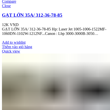
Compare
Close
GẠT LỚN 35A/ 312-36-78-85
12K
VND
GẠT LỚN 35A/ 312-36-78-85 Hp: Laser Jet 1005-1006-1522MF-
1060DN-1102W-1212NF...Canon : Lbp 3000-3000B-3050…
Add to wishlist
Thêm vào giỏ hàng
Quick view