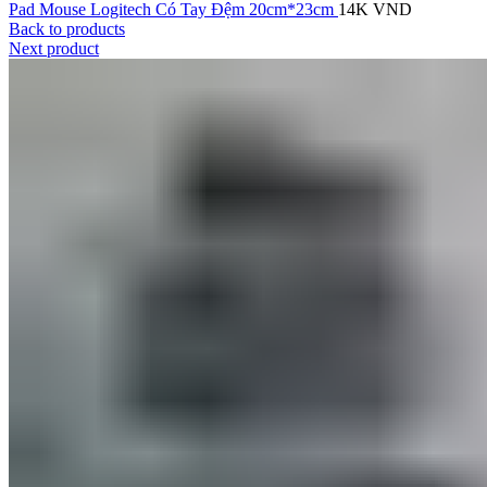
Pad Mouse Logitech Có Tay Đệm 20cm*23cm
14K
VND
Back to products
Next product