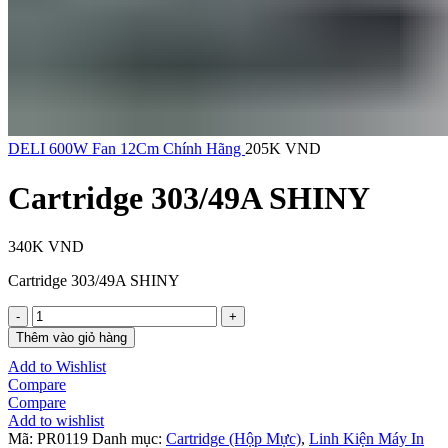
DELI 600W Fan 12Cm Chính Hãng
205K
VND
Cartridge 303/49A SHINY
340K
VND
Cartridge 303/49A SHINY
Cartridge
303/49A
Thêm vào giỏ hàng
SHINY
Add to Wishlist
số
Compare
lượng
Compare
Add to wishlist
Mã:
PR0119
Danh mục:
Cartridge (Hộp Mực)
,
Linh Kiện Máy In