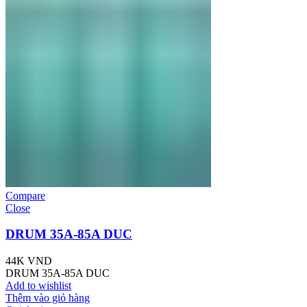
Compare
Close
DRUM 35A-85A DUC
44K
VND
DRUM 35A-85A DUC
Add to wishlist
Thêm vào giỏ hàng