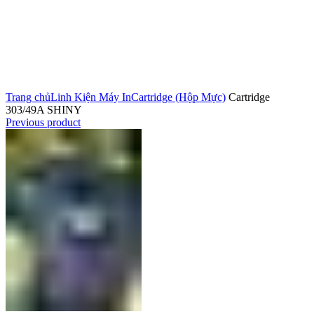
Click to enlarge
Trang chủ
Linh Kiện Máy In
Cartridge (Hộp Mực)
Cartridge
303/49A SHINY
Previous product