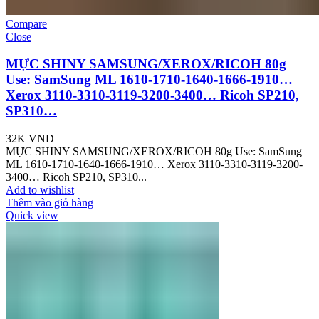
Compare
Close
MỰC SHINY SAMSUNG/XEROX/RICOH 80g
Use: SamSung ML 1610-1710-1640-1666-1910…
Xerox 3110-3310-3119-3200-3400… Ricoh SP210,
SP310…
32K
VND
MỰC SHINY SAMSUNG/XEROX/RICOH 80g Use: SamSung
ML 1610-1710-1640-1666-1910… Xerox 3110-3310-3119-3200-
3400… Ricoh SP210, SP310...
Add to wishlist
Thêm vào giỏ hàng
Quick view