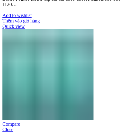
1120…
Add to wishlist
Thêm vào giỏ hàng
Quick view
Compare
Close