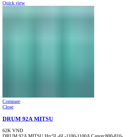
Quick view
Compare
Close
DRUM 92A MITSU
62K
VND
DRUM 92A MITSU Hp:5L-6L-1100-1100A Canon:800-810-