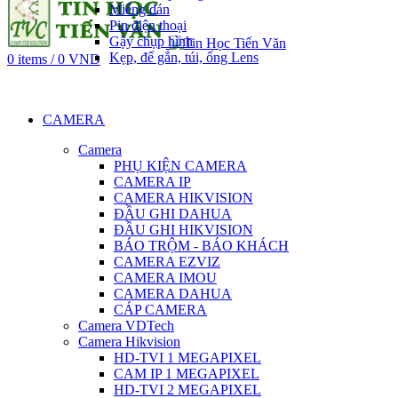
Miếng dán
Pin điện thoại
Gậy chụp hình
Kẹp, đế gắn, túi, ống Lens
0
items
/
0
VND
CAMERA
Camera
PHỤ KIỆN CAMERA
CAMERA IP
CAMERA HIKVISION
ĐẦU GHI DAHUA
ĐẦU GHI HIKVISION
BÁO TRỘM - BÁO KHÁCH
CAMERA EZVIZ
CAMERA IMOU
CAMERA DAHUA
CÁP CAMERA
Camera VDTech
Camera Hikvision
HD-TVI 1 MEGAPIXEL
CAM IP 1 MEGAPIXEL
HD-TVI 2 MEGAPIXEL