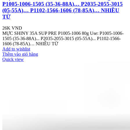
P1005-1006-1505 (35-36-88A)… P2035-2055-3015
(05-55A)… P1102-1566-1606 (78-85A)… NHIỀU
TỪ
26K
VND
MỰC SHINY 35A SUP PRE P1005-1006 80g Use: P1005-1006-
1505 (35-36-88A)... P2035-2055-3015 (05-55A)... P1102-1566-
1606 (78-85A)… NHIỀU TỪ
Add to wishlist
Thêm vào giỏ hàng
Quick view