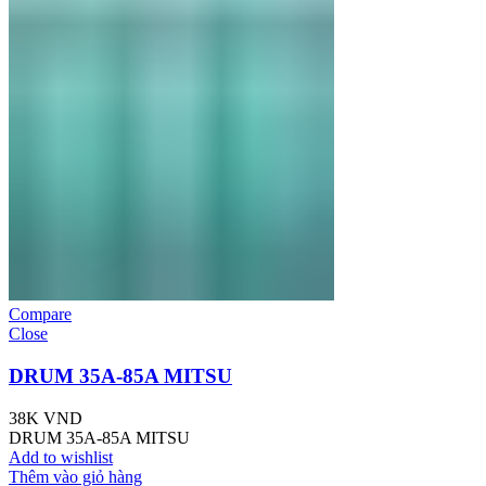
Compare
Close
DRUM 35A-85A MITSU
38K
VND
DRUM 35A-85A MITSU
Add to wishlist
Thêm vào giỏ hàng