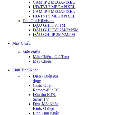
CAM IP 2 MEGAPIXEL
HD-TVI 3 MEGAPIXEL
CAM IP 4 MEGAPIXEL
HD-TVI 5 MEGAPIXEL
Đầu Ghi Hikvision
ĐẦU GHI TVI 1M
ĐẦU GHI TVI 2M/3M/5M
ĐẦU GHI IP 2M/3M/5M
Máy Chiếu
Máy chiếu
Màn Chiếu - Giá Treo
Máy Chiếu
Linh Tinh Khác
Điện - Điện gia
dụng
Casio-Quạt-
Remote-Bút TC
Đầu thu KTS-
Smart TV
Đèn, Móc khóa,
Kính, Ổ điện
Linh Tinh Khác