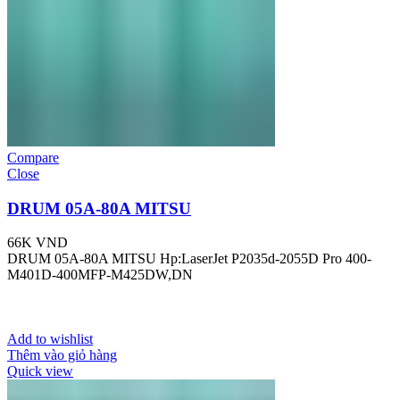
Compare
Close
DRUM 05A-80A MITSU
66K
VND
DRUM 05A-80A MITSU Hp:LaserJet P2035d-2055D Pro 400-
M401D-400MFP-M425DW,DN
Add to wishlist
Thêm vào giỏ hàng
Quick view