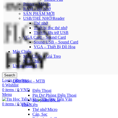
Printer – Máy In
RAM – Bộ Nhớ
SẢN PHẨM MỚI
USB/THẺ NHỚ/Reader
Thẻ nhớ
Thiết bị đọc thẻ nhớ
Thiết bị lữu trữ USB
VGA Card – Sound Card
Sound USB – Sound Card
VGA – Thiết Bị Đồ Họa
Máy Chiếu
Màn Chiếu – Giá Treo
Máy Chiếu
Uncategorized
Search
Login / Register
Điện Thoại – MTB
0
Wishlist
0
items
/
0
VND
Điện Thoại
Menu
Pin Dự Phòng Điện Thoại
Sản phẩm độc lạ
0
items
/
0
VND
Phụ Kiện
Thẻ nhớ Micro
Cáp, Sạc