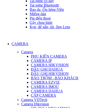
Tai nghe có dây
Tai nghe Bluetooth
Bao da -Ốp lưng-Viền
Miếng dán
Pin điện thoại
Gậy chụp hình
Kẹp, đế gắn, túi, ống Lens
CAMERA
Camera
PHỤ KIỆN CAMERA
CAMERA IP
CAMERA HIKVISION
ĐẦU GHI DAHUA
ĐẦU GHI HIKVISION
BÁO TRỘM - BÁO KHÁCH
CAMERA EZVIZ
CAMERA IMOU
CAMERA DAHUA
CÁP CAMERA
Camera VDTech
Camera Hikvision