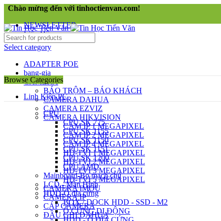
Chào mừng đến với tinhoctienvan.com!
NEWSLETTER
Liên Hệ
Select category
ADAPTER POE
bang-gia
Browse Categories
CAMERA
BÁO TRỘM – BÁO KHÁCH
Linh Kiện PC
CAMERA DAHUA
CAMERA EZVIZ
CPU
CAMERA HIKVISION
CPU SK 775
CAM IP 1 MEGAPIXEL
CPU SK 1155
CAM IP 2 MEGAPIXEL
CPU SK 1150
CAM IP 4 MEGAPIXEL
CPU SK 1151
HD-TVI 1 MEGAPIXEL
CPU SK 1200
HD-TVI 2 MEGAPIXEL
CPU AMD
HD-TVI 3 MEGAPIXEL
Mainboard-Bo mạch chủ
HD-TVI 5 MEGAPIXEL
LCD - Màn Hình
CAMERA IMOU
HDD-Ổ đĩa cứng
CAMERA IP
BOX / DOCK HDD - SSD - M2
CÁP CAMERA
Ổ CỨNG DI ĐỘNG
ĐẦU GHI DAHUA
HDD - Ổ ĐĨA CỨNG